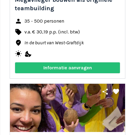
teambuilding
person
35 - 500 personen
local_offer
v.a. € 30,19 p.p. (incl. btw)
where_to_vote
In de buurt van West-Graftdijk
wb_sunny
nights_stay
Informatie aanvragen
share
favorite