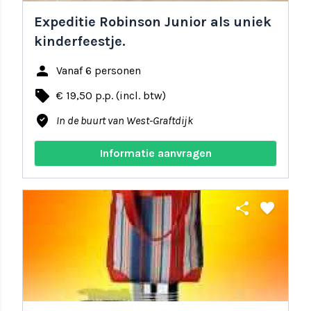
Expeditie Robinson Junior als uniek
kinderfeestje.
person
Vanaf 6 personen
local_offer
€ 19,50 p.p. (incl. btw)
where_to_vote
In de buurt van West-Graftdijk
Informatie aanvragen
share
favorite