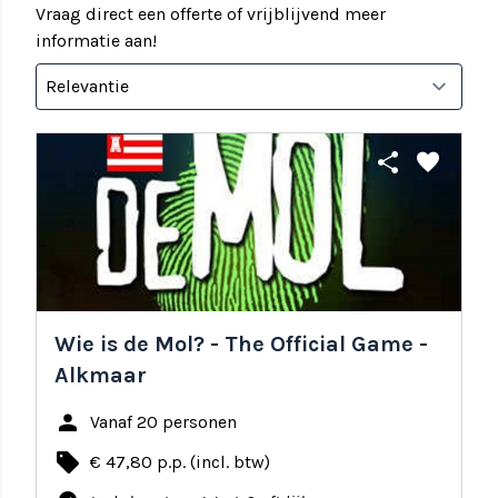
Vraag direct een offerte of vrijblijvend meer
informatie aan!
share
favorite
Wie is de Mol? - The Official Game -
Alkmaar
person
Vanaf 20 personen
local_offer
€ 47,80 p.p. (incl. btw)