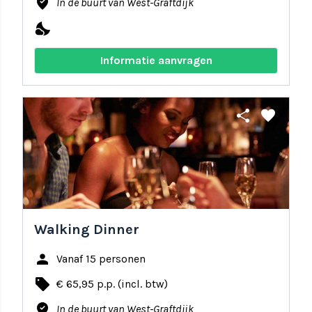
where_to_vote
In de buurt van West-Graftdijk
nights_stay
Informatie aanvragen
share
favorite
Walking Dinner
person
Vanaf 15 personen
local_offer
€ 65,95 p.p. (incl. btw)
where_to_vote
In de buurt van West-Graftdijk