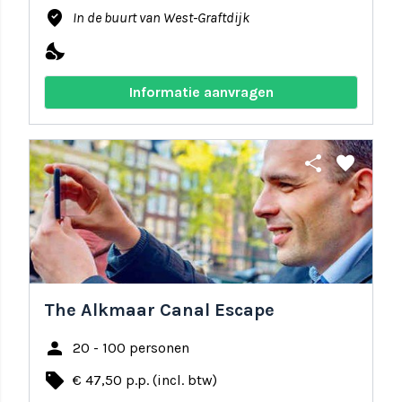
where_to_vote
In de buurt van West-Graftdijk
nights_stay
Informatie aanvragen
share
favorite
The Alkmaar Canal Escape
person
20 - 100 personen
local_offer
€ 47,50 p.p. (incl. btw)