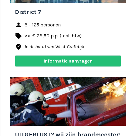
District 7
person
8 - 125 personen
local_offer
v.a. € 28,50 p.p. (incl. btw)
where_to_vote
In de buurt van West-Graftdijk
Informatie aanvragen
share
favorite
UITGEBLUST? wij zijn brandmeester!