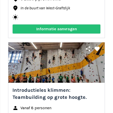
where_to_vote
In de buurt van West-Graftdijk
wb_sunny
Informatie aanvragen
share
favorite
Introductieles klimmen:
Teambuilding op grote hoogte.
person
Vanaf 8 personen