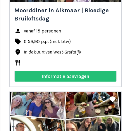
Moorddiner in Alkmaar | Bloedige
Bruiloftsdag
person
Vanaf 15 personen
local_offer
€ 59,90 p.p. (incl. btw)
where_to_vote
In de buurt van West-Graftdijk
restaurant
Informatie aanvragen
share
favorite