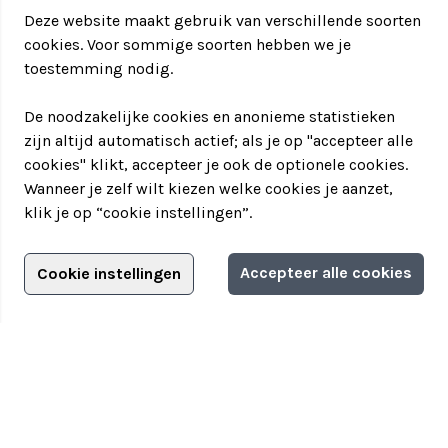
Deze website maakt gebruik van verschillende soorten
cookies. Voor sommige soorten hebben we je
toestemming nodig.
De noodzakelijke cookies en anonieme statistieken
zijn altijd automatisch actief; als je op "accepteer alle
cookies" klikt, accepteer je ook de optionele cookies.
Wanneer je zelf wilt kiezen welke cookies je aanzet,
klik je op “cookie instellingen”.
Adverteren?
Accepteer alle cookies
Cookie instellingen
Filter jouw teamuitstapje!
Adverteerdersopties
Teamuitstapje
> Over Teamuitstapje
> Inspiratie
> Bedrijfsuitje in...