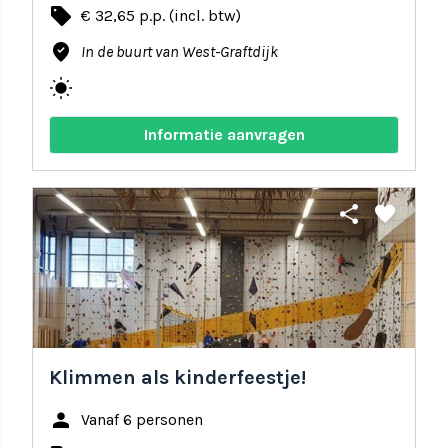
local_offer
€ 32,65 p.p. (incl. btw)
where_to_vote
In de buurt van West-Graftdijk
wb_sunny
Informatie aanvragen
share
favorite
Klimmen als kinderfeestje!
person
Vanaf 6 personen