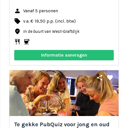
person
Vanaf 5 personen
local_offer
v.a. € 19,50 p.p. (incl. btw)
where_to_vote
In de buurt van West-Graftdijk
restaurant
coffee
Informatie aanvragen
share
favorite
Te gekke PubQuiz voor jong en oud