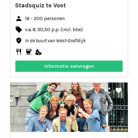
Stadsquiz te Voet
person
16 - 200 personen
local_offer
v.a. € 30,50 p.p. (incl. btw)
where_to_vote
In de buurt van West-Graftdijk
restaurant
coffee
nights_stay
Informatie aanvragen
share
favorite