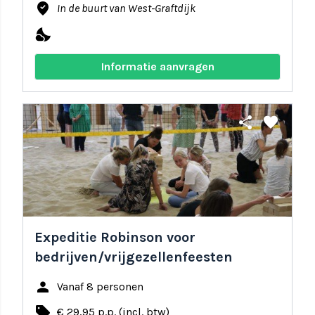
where_to_vote
In de buurt van West-Graftdijk
nights_stay
Informatie aanvragen
share
favorite
Expeditie Robinson voor
bedrijven/vrijgezellenfeesten
person
Vanaf 8 personen
local_offer
€ 29,95 p.p. (incl. btw)