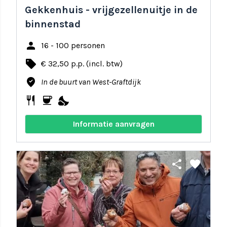
Gekkenhuis - vrijgezellenuitje in de
binnenstad
person
16 - 100 personen
local_offer
€ 32,50 p.p. (incl. btw)
where_to_vote
In de buurt van West-Graftdijk
restaurant
coffee
nights_stay
Informatie aanvragen
share
favorite