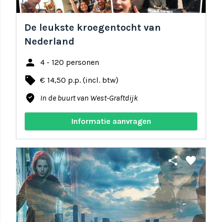
De leukste kroegentocht van
Nederland
person
4 - 120 personen
local_offer
€ 14,50 p.p. (incl. btw)
where_to_vote
In de buurt van West-Graftdijk
Informatie aanvragen
share
favorite