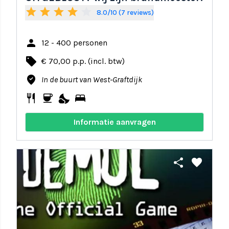
star
star
star
star
star_border
8.0/10 (7 reviews)
person
12 - 400 personen
local_offer
€ 70,00 p.p. (incl. btw)
where_to_vote
In de buurt van West-Graftdijk
restaurant
coffee
nights_stay
bed
Informatie aanvragen
share
favorite