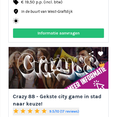
local_offer
€ 19,50 p.p. (incl. btw)
where_to_vote
In de buurt van West-Graftdijk
wb_sunny
Informatie aanvragen
share
favorite
Crazy 88 - Gekste city game in stad
naar keuze!
star
star
star
star
star
9.5/10 (17 reviews)