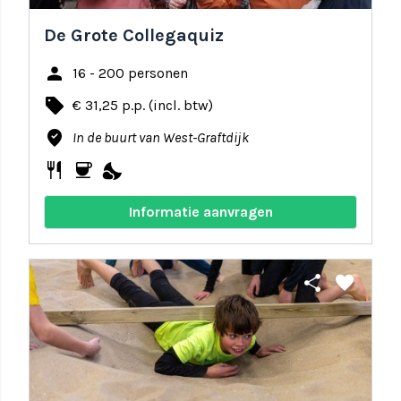
De Grote Collegaquiz
person
16 - 200 personen
local_offer
€ 31,25 p.p. (incl. btw)
where_to_vote
In de buurt van West-Graftdijk
restaurant
coffee
nights_stay
Informatie aanvragen
share
favorite