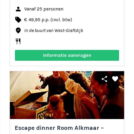
person
Vanaf 25 personen
local_offer
€ 49,95 p.p. (incl. btw)
where_to_vote
In de buurt van West-Graftdijk
restaurant
Informatie aanvragen
share
favorite
Escape dinner Room Alkmaar –