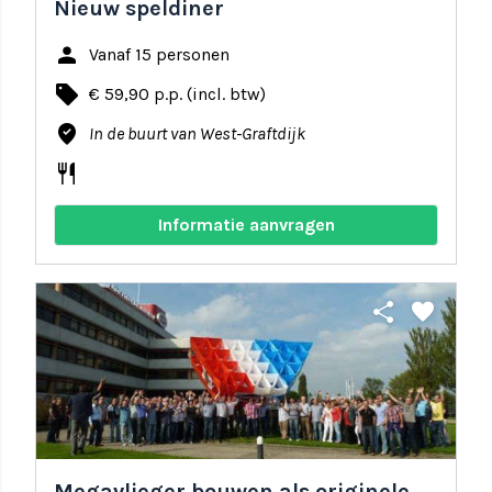
Nieuw speldiner
person
Vanaf 15 personen
local_offer
€ 59,90 p.p. (incl. btw)
where_to_vote
In de buurt van West-Graftdijk
restaurant
Informatie aanvragen
share
favorite
Megavlieger bouwen als originele