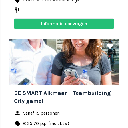
where_to_vote
restaurant
Informatie aanvragen
share
favorite
BE SMART Alkmaar – Teambuilding
City game!
person
Vanaf 15 personen
local_offer
€ 35,70 p.p. (incl. btw)