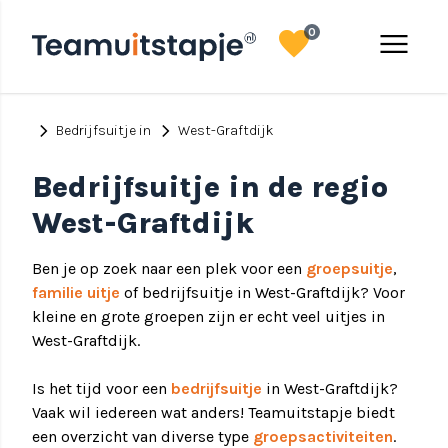
favorite
menu
0
chevron_right
chevron_right
Bedrijfsuitje in
West-Graftdijk
Bedrijfsuitje in de regio
West-Graftdijk
Ben je op zoek naar een plek voor een
groepsuitje
,
familie uitje
of bedrijfsuitje in West-Graftdijk? Voor
kleine en grote groepen zijn er echt veel uitjes in
West-Graftdijk.
Is het tijd voor een
bedrijfsuitje
in West-Graftdijk?
Vaak wil iedereen wat anders! Teamuitstapje biedt
een overzicht van diverse type
groepsactiviteiten
.