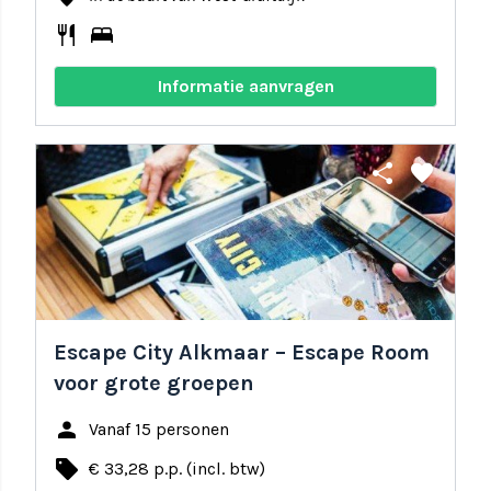
restaurant
bed
Informatie aanvragen
share
favorite
Escape City Alkmaar – Escape Room
voor grote groepen
person
Vanaf 15 personen
local_offer
€ 33,28 p.p. (incl. btw)