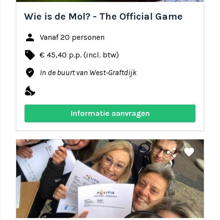
Wie is de Mol? - The Official Game
person
Vanaf 20 personen
local_offer
€ 45,40 p.p. (incl. btw)
where_to_vote
In de buurt van West-Graftdijk
nights_stay
Informatie aanvragen
share
favorite