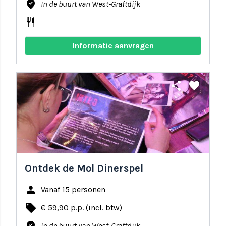
where_to_vote
In de buurt van West-Graftdijk
restaurant
Informatie aanvragen
share
favorite
Ontdek de Mol Dinerspel
person
Vanaf 15 personen
local_offer
€ 59,90 p.p. (incl. btw)
In de buurt van West-Graftdijk