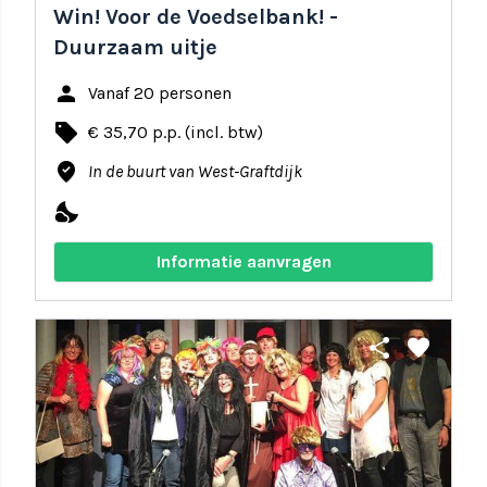
Win! Voor de Voedselbank! -
Duurzaam uitje
person
Vanaf 20 personen
local_offer
€ 35,70 p.p. (incl. btw)
where_to_vote
In de buurt van West-Graftdijk
nights_stay
Informatie aanvragen
share
favorite