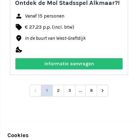
Ontdek de Mol Stadsspel Alkmaar?!
person
Vanaf 15 personen
local_offer
€ 27,23 p.p. (incl. btw)
where_to_vote
In de buurt van West-Graftdijk
nights_stay
Informatie aanvragen
1
2
3
...
8
Cookies