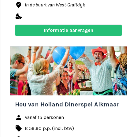
where_to_vote
In de buurt van West-Graftdijk
nights_stay
Informatie aanvragen
share
favorite
Hou van Holland Dinerspel Alkmaar
person
Vanaf 15 personen
local_offer
€ 59,90 p.p. (incl. btw)