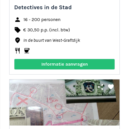
Detectives in de Stad
person
16 - 200 personen
local_offer
€ 30,50 p.p. (incl. btw)
where_to_vote
In de buurt van West-Graftdijk
restaurant
coffee
Informatie aanvragen
share
favorite