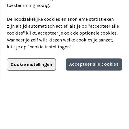
toestemming nodig.
De noodzakelijke cookies en anonieme statistieken
zijn altijd automatisch actief; als je op "accepteer alle
cookies" klikt, accepteer je ook de optionele cookies.
Wanneer je zelf wilt kiezen welke cookies je aanzet,
klik je op “cookie instellingen”.
Adverteren?
Accepteer alle cookies
Cookie instellingen
Filter jouw teamuitstapje!
Adverteerdersopties
Teamuitstapje
> Over Teamuitstapje
> Inspiratie
> Bedrijfsuitje in...
Disclaimer
|
Privacyverklaring