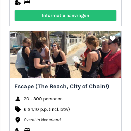
nights_stay
bed
Informatie aanvragen
share
favorite
Escape (The Beach, City of Chain!)
person
20 - 300 personen
local_offer
€ 24,10 p.p. (incl. btw)
where_to_vote
Overal in Nederland
nights_stay
bed