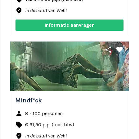
where_to_vote
In de buurt van Wehl
Informatie aanvragen
share
favorite
Mindf*ck
person
8 - 100 personen
local_offer
€ 31,50 p.p. (incl. btw)
where_to_vote
In de buurt van Wehl