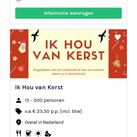
Informatie aanvragen
share
favorite
Ik Hou van Kerst
person
15 - 500 personen
local_offer
v.a. € 23,50 p.p. (incl. btw)
where_to_vote
Overal in Nederland
restaurant
coffee
wb_sunny
nights_stay