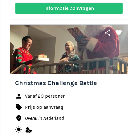
Informatie aanvragen
share
favorite
Christmas Challenge Battle
person
Vanaf 20 personen
local_offer
Prijs op aanvraag
where_to_vote
Overal in Nederland
wb_sunny
nights_stay