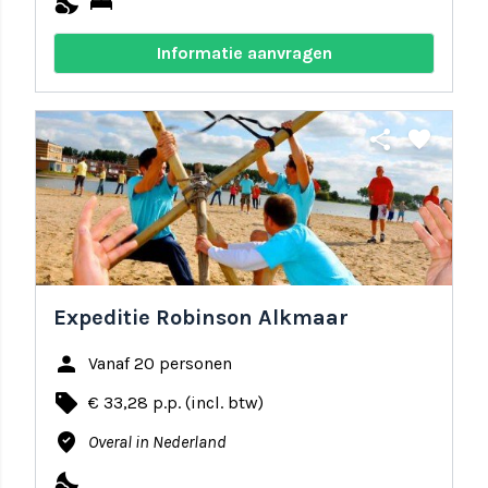
nights_stay
bed
Informatie aanvragen
share
favorite
Expeditie Robinson Alkmaar
person
Vanaf 20 personen
local_offer
€ 33,28 p.p. (incl. btw)
where_to_vote
Overal in Nederland
nights_stay