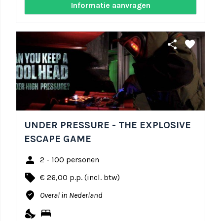
Informatie aanvragen
share
favorite
UNDER PRESSURE - THE EXPLOSIVE
ESCAPE GAME
person
2 - 100 personen
local_offer
€ 26,00 p.p. (incl. btw)
where_to_vote
Overal in Nederland
nights_stay
bed