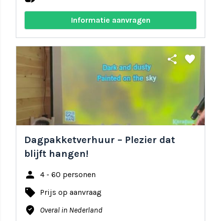
Informatie aanvragen
share
favorite
Dagpakketverhuur – Plezier dat
blijft hangen!
person
4 - 60 personen
local_offer
Prijs op aanvraag
where_to_vote
Overal in Nederland