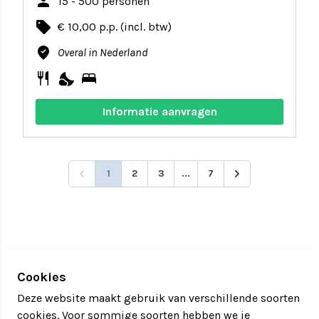
person
15 - 500 personen
local_offer
€ 10,00 p.p. (incl. btw)
where_to_vote
Overal in Nederland
restaurant
nights_stay
bed
Informatie aanvragen
1
2
3
...
7
Cookies
Deze website maakt gebruik van verschillende soorten
cookies. Voor sommige soorten hebben we je