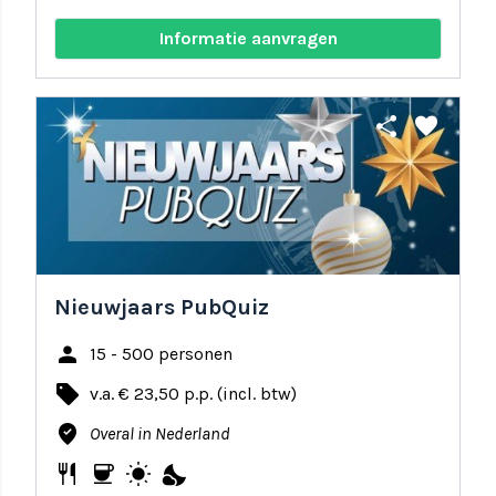
Informatie aanvragen
share
favorite
Nieuwjaars PubQuiz
person
15 - 500 personen
local_offer
v.a. € 23,50 p.p. (incl. btw)
where_to_vote
Overal in Nederland
restaurant
coffee
wb_sunny
nights_stay