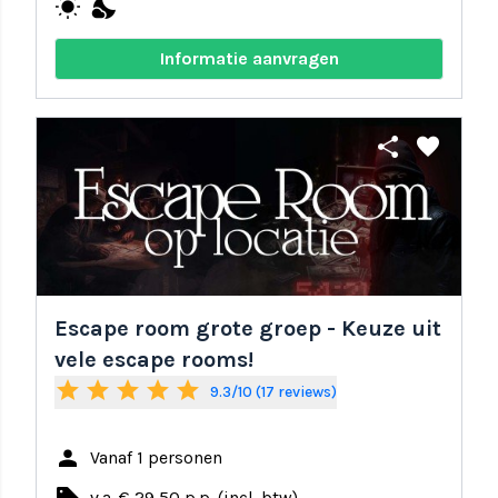
wb_sunny
nights_stay
Informatie aanvragen
share
favorite
Escape room grote groep - Keuze uit
vele escape rooms!
star
star
star
star
star
9.3/10 (17 reviews)
person
Vanaf 1 personen
v.a. € 29,50 p.p. (incl. btw)