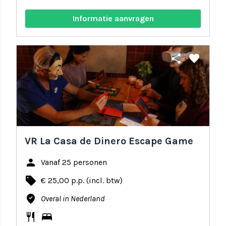
Informatie aanvragen
share
favorite
VR La Casa de Dinero Escape Game
person
Vanaf 25 personen
local_offer
€ 25,00 p.p. (incl. btw)
where_to_vote
Overal in Nederland
restaurant
bed