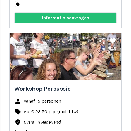
wb_sunny
Informatie aanvragen
share
favorite
Workshop Percussie
person
Vanaf 15 personen
local_offer
v.a. € 23,50 p.p. (incl. btw)
where_to_vote
Overal in Nederland