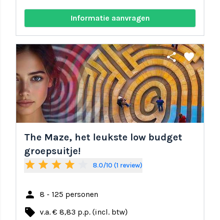
Informatie aanvragen
share
favorite
The Maze, het leukste low budget
groepsuitje!
star
star
star
star
star_border
8.0/10 (1 review)
person
8 - 125 personen
local_offer
v.a. € 8,83 p.p. (incl. btw)