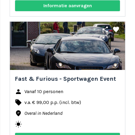
Informatie aanvragen
share
favorite
Fast & Furious - Sportwagen Event
person
Vanaf 10 personen
local_offer
v.a. € 99,00 p.p. (incl. btw)
where_to_vote
Overal in Nederland
wb_sunny