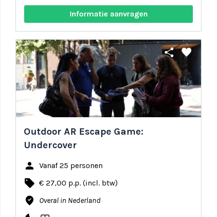
Informatie aanvragen
share
favorite
Outdoor AR Escape Game:
Undercover
person
Vanaf 25 personen
local_offer
€ 27,00 p.p. (incl. btw)
where_to_vote
Overal in Nederland