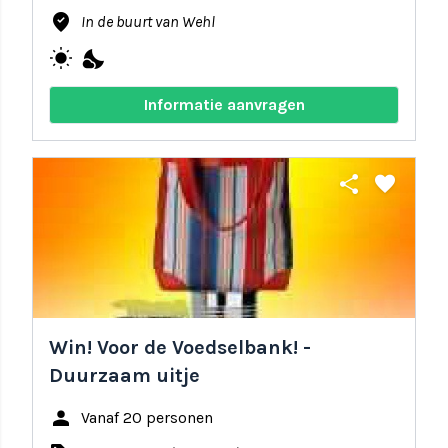
where_to_vote
In de buurt van Wehl
wb_sunny
nights_stay
Informatie aanvragen
share
favorite
Win! Voor de Voedselbank! -
Duurzaam uitje
person
Vanaf 20 personen