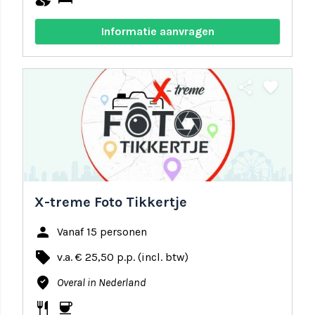
Informatie aanvragen
share
favorite
X-treme Foto Tikkertje
person
Vanaf 15 personen
local_offer
v.a. € 25,50 p.p. (incl. btw)
where_to_vote
Overal in Nederland
restaurant
coffee