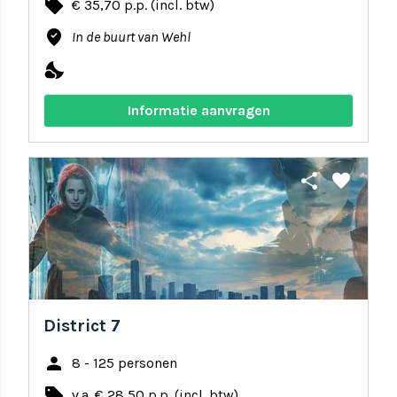
local_offer
€ 35,70 p.p. (incl. btw)
where_to_vote
In de buurt van Wehl
nights_stay
Informatie aanvragen
share
favorite
District 7
person
8 - 125 personen
local_offer
v.a. € 28,50 p.p. (incl. btw)