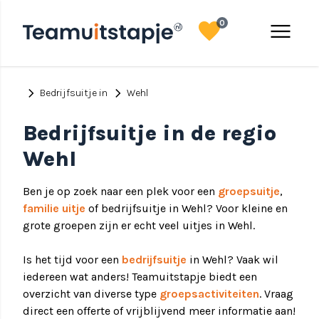
favorite
menu
0
chevron_right
chevron_right
Bedrijfsuitje in
Wehl
Bedrijfsuitje in de regio
Wehl
Ben je op zoek naar een plek voor een
groepsuitje
,
familie uitje
of bedrijfsuitje in Wehl? Voor kleine en
grote groepen zijn er echt veel uitjes in Wehl.
Is het tijd voor een
bedrijfsuitje
in Wehl? Vaak wil
iedereen wat anders! Teamuitstapje biedt een
overzicht van diverse type
groepsactiviteiten
. Vraag
direct een offerte of vrijblijvend meer informatie aan!