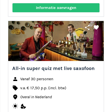
Informatie aanvragen
share
favorite
All-in super quiz met live saxofoon
person
Vanaf 30 personen
local_offer
v.a. € 17,50 p.p. (incl. btw)
where_to_vote
Overal in Nederland
wb_sunny
nights_stay