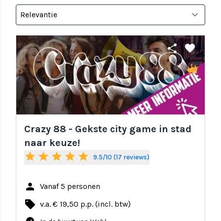
share
favorite
Crazy 88 - Gekste city game in stad
naar keuze!
star
star
star
star
star
9.5/10 (17 reviews)
person
Vanaf 5 personen
local_offer
v.a. € 19,50 p.p. (incl. btw)