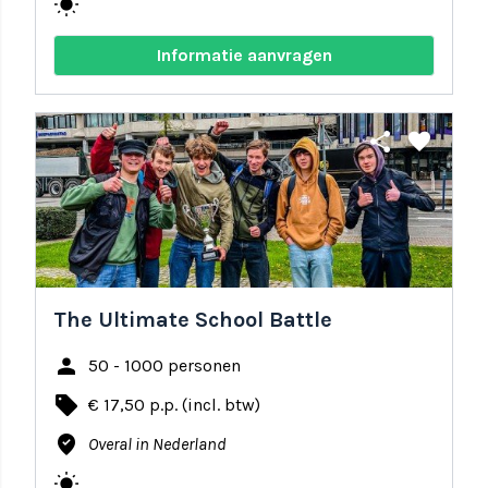
wb_sunny
Informatie aanvragen
share
favorite
The Ultimate School Battle
person
50 - 1000 personen
local_offer
€ 17,50 p.p. (incl. btw)
where_to_vote
Overal in Nederland
wb_sunny