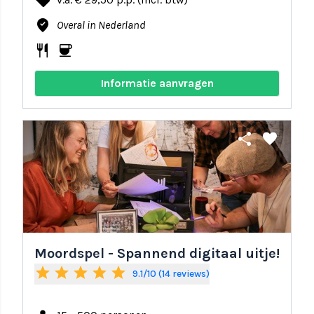
local_offer
where_to_vote
Overal in Nederland
restaurant
coffee
Informatie aanvragen
share
favorite
Moordspel - Spannend digitaal uitje!
star
star
star
star
star
9.1/10 (14 reviews)