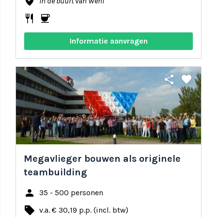
where_to_vote
In de buurt van Wehl
restaurant
coffee
Informatie aanvragen
share
favorite
Megavlieger bouwen als originele
teambuilding
person
35 - 500 personen
local_offer
v.a. € 30,19 p.p. (incl. btw)