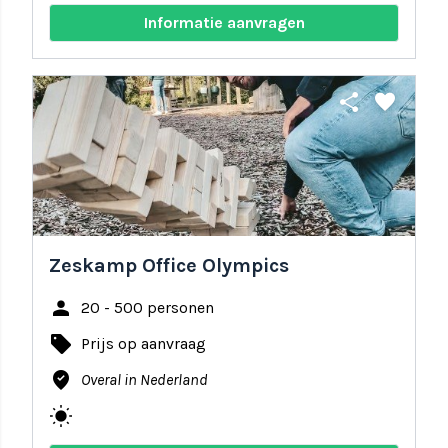
Informatie aanvragen
share
favorite
Zeskamp Office Olympics
person
20 - 500 personen
local_offer
Prijs op aanvraag
where_to_vote
Overal in Nederland
wb_sunny