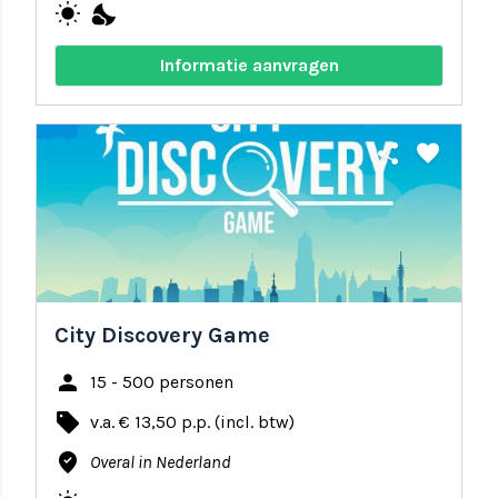
wb_sunny
nights_stay
Informatie aanvragen
share
favorite
City Discovery Game
person
15 - 500 personen
local_offer
v.a. € 13,50 p.p. (incl. btw)
where_to_vote
Overal in Nederland