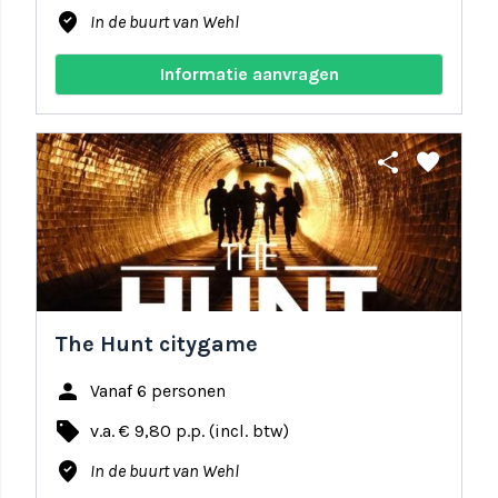
where_to_vote
In de buurt van Wehl
Informatie aanvragen
share
favorite
The Hunt citygame
person
Vanaf 6 personen
local_offer
v.a. € 9,80 p.p. (incl. btw)
where_to_vote
In de buurt van Wehl