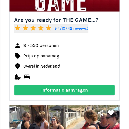
Are you ready for THE GAME...?
star
star
star
star
star
9.4/10 (42 reviews)
person
8 - 550 personen
local_offer
Prijs op aanvraag
where_to_vote
Overal in Nederland
nights_stay
bed
Informatie aanvragen
share
favorite