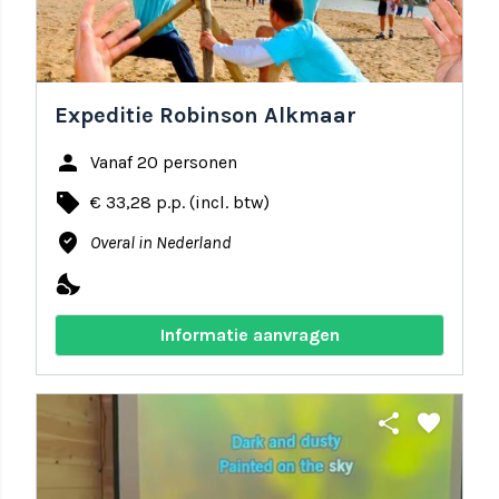
Expeditie Robinson Alkmaar
person
Vanaf 20 personen
local_offer
€ 33,28 p.p. (incl. btw)
where_to_vote
Overal in Nederland
nights_stay
Informatie aanvragen
share
favorite