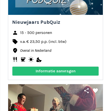
Nieuwjaars PubQuiz
person
15 - 500 personen
local_offer
v.a. € 23,50 p.p. (incl. btw)
where_to_vote
Overal in Nederland
restaurant
coffee
wb_sunny
nights_stay
Informatie aanvragen
share
favorite