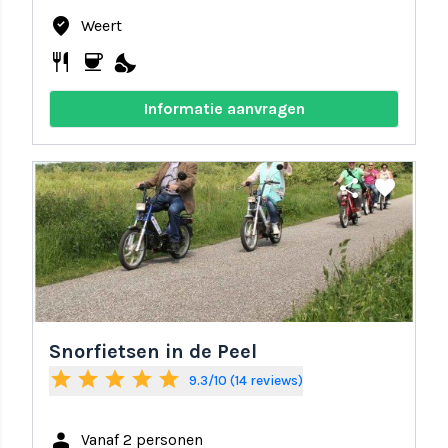
where_to_vote
Weert
restaurant
coffee
nights_stay
Informatie aanvragen
share
favorite
Snorfietsen in de Peel
star
star
star
star
star
9.3/10 (14 reviews)
person
Vanaf 2 personen