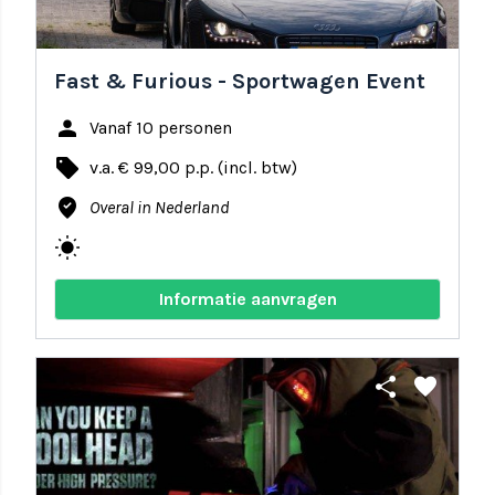
Fast & Furious - Sportwagen Event
person
Vanaf 10 personen
local_offer
v.a. € 99,00 p.p. (incl. btw)
where_to_vote
Overal in Nederland
wb_sunny
Informatie aanvragen
share
favorite