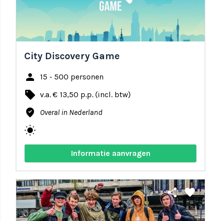
City Discovery Game
person
15 - 500 personen
local_offer
v.a. € 13,50 p.p. (incl. btw)
where_to_vote
Overal in Nederland
wb_sunny
Informatie aanvragen
share
favorite