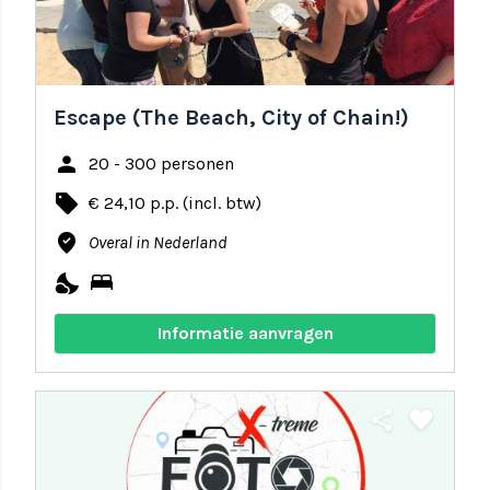
Escape (The Beach, City of Chain!)
person
20 - 300 personen
local_offer
€ 24,10 p.p. (incl. btw)
where_to_vote
Overal in Nederland
nights_stay
bed
Informatie aanvragen
share
favorite