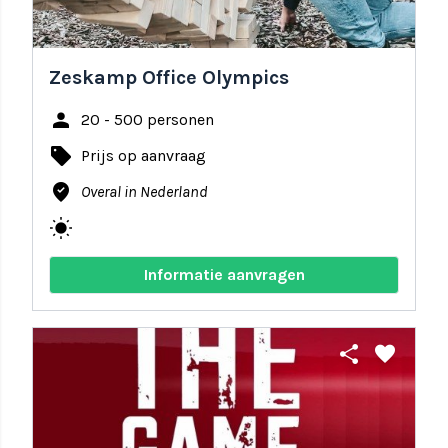
Zeskamp Office Olympics
person
20 - 500 personen
local_offer
Prijs op aanvraag
where_to_vote
Overal in Nederland
wb_sunny
Informatie aanvragen
share
favorite