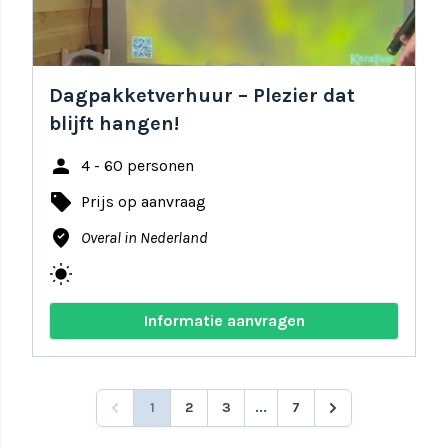
Dagpakketverhuur – Plezier dat
blijft hangen!
person
4 - 60 personen
local_offer
Prijs op aanvraag
where_to_vote
Overal in Nederland
wb_sunny
Informatie aanvragen
1
2
3
...
7