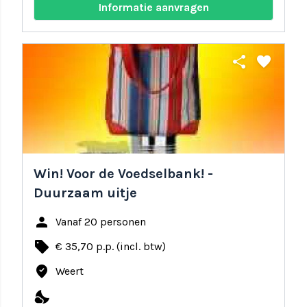
Informatie aanvragen
share
favorite
Win! Voor de Voedselbank! -
Duurzaam uitje
person
Vanaf 20 personen
local_offer
€ 35,70 p.p. (incl. btw)
where_to_vote
Weert
nights_stay