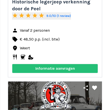
Historische legerjeep verkenning
door de Peel
star
star
star
star
star
9.0/10 (1 review)
person
Vanaf 2 personen
local_offer
€ 48,50 p.p. (incl. btw)
where_to_vote
Weert
restaurant
coffee
nights_stay
Informatie aanvragen
share
favorite