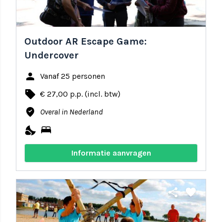
Outdoor AR Escape Game:
Undercover
person
Vanaf 25 personen
local_offer
€ 27,00 p.p. (incl. btw)
where_to_vote
Overal in Nederland
nights_stay
bed
Informatie aanvragen
share
favorite