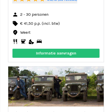
person
2 - 30 personen
local_offer
€ 41,50 p.p. (incl. btw)
where_to_vote
Weert
restaurant
coffee
nights_stay
bed
Informatie aanvragen
share
favorite