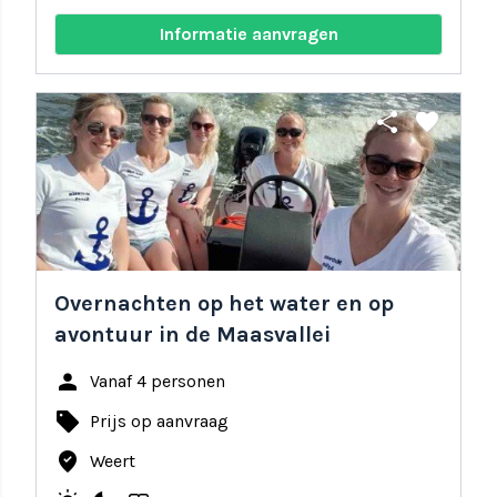
Informatie aanvragen
share
favorite
Overnachten op het water en op
avontuur in de Maasvallei
person
Vanaf 4 personen
local_offer
Prijs op aanvraag
where_to_vote
Weert