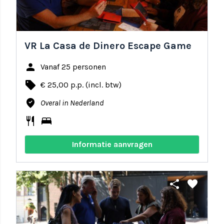
VR La Casa de Dinero Escape Game
person
Vanaf 25 personen
local_offer
€ 25,00 p.p. (incl. btw)
where_to_vote
Overal in Nederland
restaurant
bed
Informatie aanvragen
share
favorite