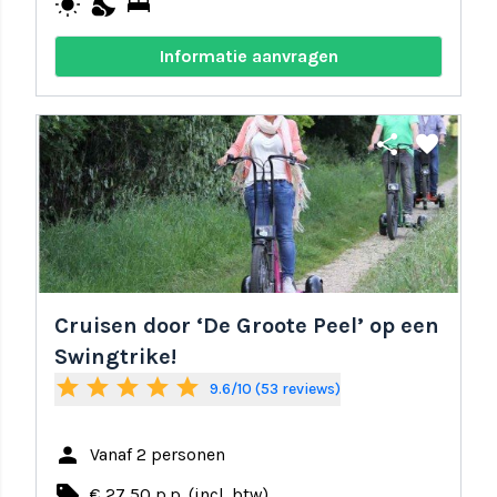
wb_sunny
nights_stay
bed
Informatie aanvragen
share
favorite
Cruisen door ‘De Groote Peel’ op een
Swingtrike!
star
star
star
star
star
9.6/10 (53 reviews)
person
Vanaf 2 personen
local_offer
€ 27,50 p.p. (incl. btw)