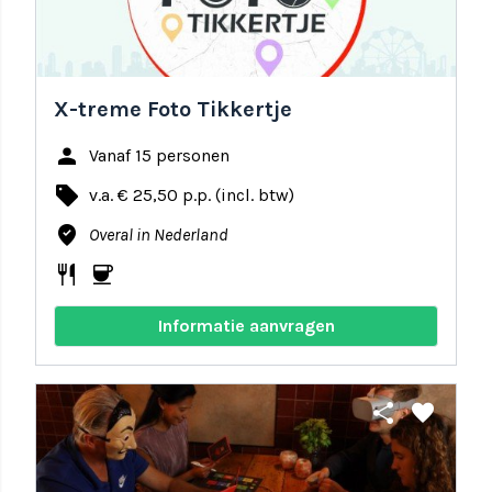
X-treme Foto Tikkertje
person
Vanaf 15 personen
local_offer
v.a. € 25,50 p.p. (incl. btw)
where_to_vote
Overal in Nederland
restaurant
coffee
Informatie aanvragen
share
favorite