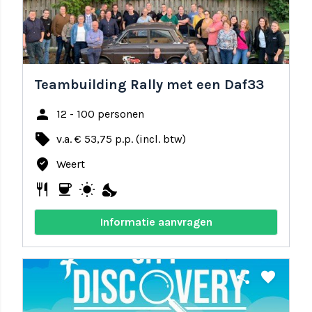
Teambuilding Rally met een Daf33
person
12 - 100 personen
local_offer
v.a. € 53,75 p.p. (incl. btw)
where_to_vote
Weert
restaurant
coffee
wb_sunny
nights_stay
Informatie aanvragen
share
favorite