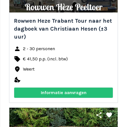
Rowwen Heze Trabant Tour naar het
dagboek van Christiaan Hesen (±3
uur)
person
2 - 30 personen
local_offer
€ 41,50 p.p. (incl. btw)
where_to_vote
Weert
nights_stay
Informatie aanvragen
share
favorite