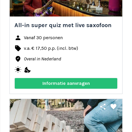
All-in super quiz met live saxofoon
person
Vanaf 30 personen
local_offer
v.a. € 17,50 p.p. (incl. btw)
where_to_vote
Overal in Nederland
wb_sunny
nights_stay
Informatie aanvragen
share
favorite