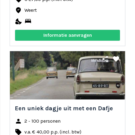
where_to_vote
Weert
nights_stay
bed
Informatie aanvragen
share
favorite
Een uniek dagje uit met een Dafje
person
2 - 100 personen
local_offer
v.a. € 40,00 p.p. (incl. btw)