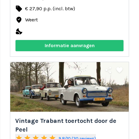
local_offer
€ 27,90 p.p. (incl. btw)
where_to_vote
Weert
nights_stay
Informatie aanvragen
share
favorite
Vintage Trabant toertocht door de
Peel
star
star
star
star
star
9.8/10 (30 reviews)