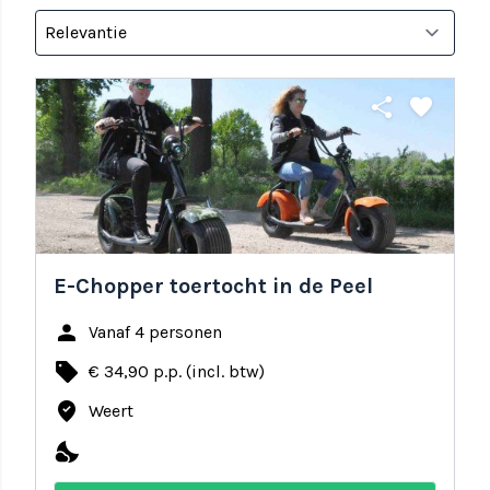
share
favorite
E-Chopper toertocht in de Peel
person
Vanaf 4 personen
local_offer
€ 34,90 p.p. (incl. btw)
where_to_vote
Weert
nights_stay