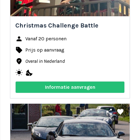
Christmas Challenge Battle
person
Vanaf 20 personen
local_offer
Prijs op aanvraag
where_to_vote
Overal in Nederland
wb_sunny
nights_stay
Informatie aanvragen
share
favorite