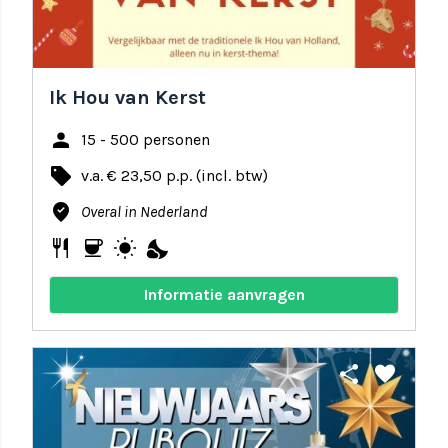
Ik Hou van Kerst
person
15 - 500 personen
local_offer
v.a. € 23,50 p.p. (incl. btw)
where_to_vote
Overal in Nederland
restaurant
coffee
wb_sunny
nights_stay
Informatie aanvragen
share
favorite