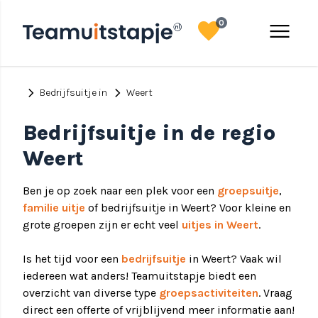
favorite
menu
0
chevron_right
chevron_right
Bedrijfsuitje in
Weert
Bedrijfsuitje in de regio
Weert
Ben je op zoek naar een plek voor een
groepsuitje
,
familie uitje
of bedrijfsuitje in Weert? Voor kleine en
grote groepen zijn er echt veel
uitjes in Weert
.
Is het tijd voor een
bedrijfsuitje
in Weert? Vaak wil
iedereen wat anders! Teamuitstapje biedt een
overzicht van diverse type
groepsactiviteiten
. Vraag
direct een offerte of vrijblijvend meer informatie aan!