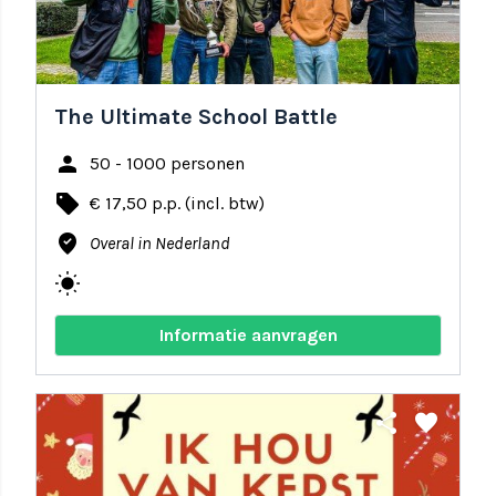
The Ultimate School Battle
person
50 - 1000 personen
local_offer
€ 17,50 p.p. (incl. btw)
where_to_vote
Overal in Nederland
wb_sunny
Informatie aanvragen
share
favorite