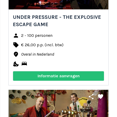
UNDER PRESSURE - THE EXPLOSIVE
ESCAPE GAME
person
2 - 100 personen
local_offer
€ 26,00 p.p. (incl. btw)
where_to_vote
Overal in Nederland
nights_stay
bed
Informatie aanvragen
share
favorite