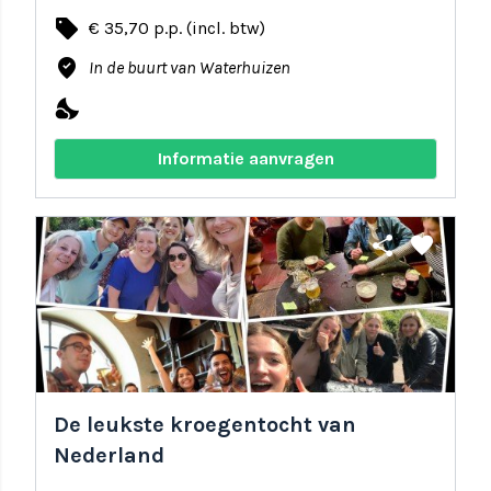
local_offer
€ 35,70 p.p. (incl. btw)
where_to_vote
In de buurt van Waterhuizen
nights_stay
Informatie aanvragen
share
favorite
De leukste kroegentocht van
Nederland