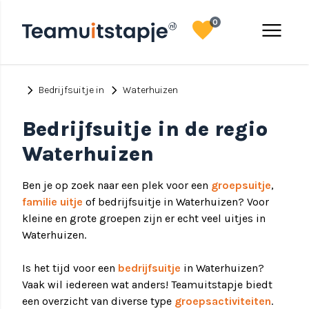
favorite
menu
0
chevron_right
chevron_right
Bedrijfsuitje in
Waterhuizen
Bedrijfsuitje in de regio
Waterhuizen
Ben je op zoek naar een plek voor een
groepsuitje
,
familie uitje
of bedrijfsuitje in Waterhuizen? Voor
kleine en grote groepen zijn er echt veel uitjes in
Waterhuizen.
Is het tijd voor een
bedrijfsuitje
in Waterhuizen?
Vaak wil iedereen wat anders! Teamuitstapje biedt
een overzicht van diverse type
groepsactiviteiten
.