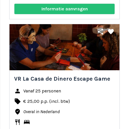
Informatie aanvragen
share
favorite
VR La Casa de Dinero Escape Game
person
Vanaf 25 personen
local_offer
€ 25,00 p.p. (incl. btw)
where_to_vote
Overal in Nederland
restaurant
bed