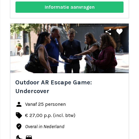
Informatie aanvragen
share
favorite
Outdoor AR Escape Game:
Undercover
person
Vanaf 25 personen
local_offer
€ 27,00 p.p. (incl. btw)
where_to_vote
Overal in Nederland
nights_stay
bed