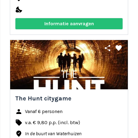
nights_stay
Informatie aanvragen
share
favorite
The Hunt citygame
person
Vanaf 6 personen
local_offer
v.a. € 9,80 p.p. (incl. btw)
where_to_vote
In de buurt van Waterhuizen