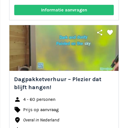
Informatie aanvragen
share
favorite
Dagpakketverhuur – Plezier dat
blijft hangen!
person
4 - 60 personen
local_offer
Prijs op aanvraag
where_to_vote
Overal in Nederland