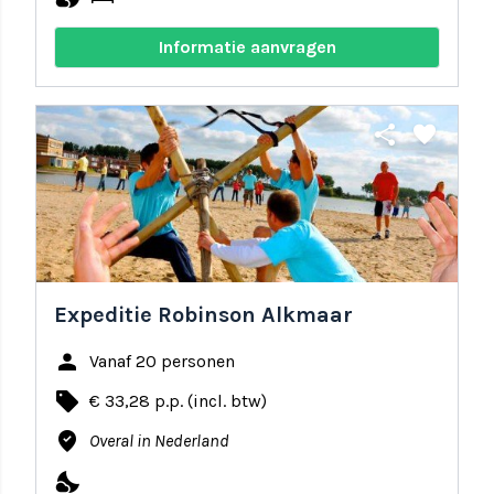
Informatie aanvragen
share
favorite
Expeditie Robinson Alkmaar
person
Vanaf 20 personen
local_offer
€ 33,28 p.p. (incl. btw)
where_to_vote
Overal in Nederland
nights_stay