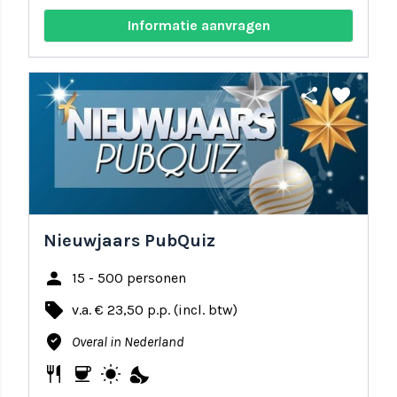
Informatie aanvragen
share
favorite
Nieuwjaars PubQuiz
person
15 - 500 personen
local_offer
v.a. € 23,50 p.p. (incl. btw)
where_to_vote
Overal in Nederland
restaurant
coffee
wb_sunny
nights_stay