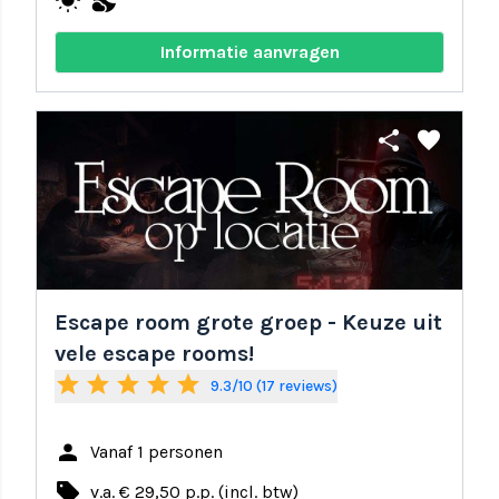
wb_sunny
nights_stay
Informatie aanvragen
share
favorite
Escape room grote groep - Keuze uit
vele escape rooms!
star
star
star
star
star
9.3/10 (17 reviews)
person
Vanaf 1 personen
local_offer
v.a. € 29,50 p.p. (incl. btw)