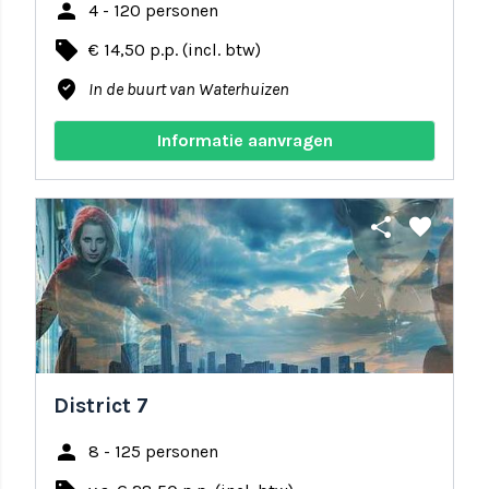
person
4 - 120 personen
local_offer
€ 14,50 p.p. (incl. btw)
where_to_vote
In de buurt van Waterhuizen
Informatie aanvragen
share
favorite
District 7
person
8 - 125 personen