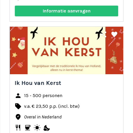
Informatie aanvragen
share
favorite
Ik Hou van Kerst
person
15 - 500 personen
local_offer
v.a. € 23,50 p.p. (incl. btw)
where_to_vote
Overal in Nederland
restaurant
coffee
wb_sunny
nights_stay