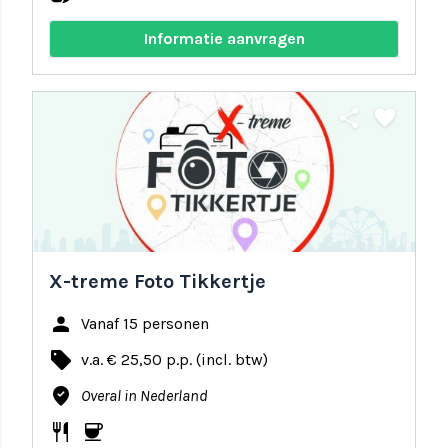
Informatie aanvragen
share
favorite
X-treme Foto Tikkertje
person
Vanaf 15 personen
local_offer
v.a. € 25,50 p.p. (incl. btw)
where_to_vote
Overal in Nederland
restaurant
coffee