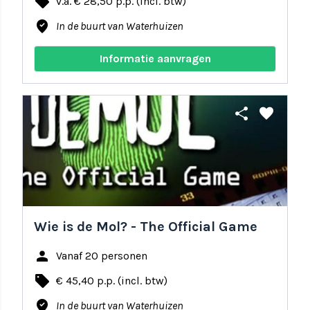
local_offer
v.a. € 28,50 p.p. (incl. btw)
where_to_vote
In de buurt van Waterhuizen
Informatie aanvragen
share
favorite
Wie is de Mol? - The Official Game
person
Vanaf 20 personen
local_offer
€ 45,40 p.p. (incl. btw)
where_to_vote
In de buurt van Waterhuizen