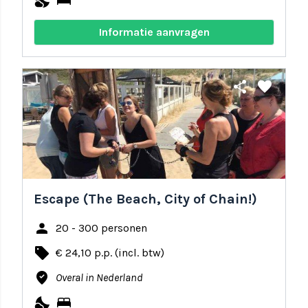
nights_stay
bed
Informatie aanvragen
share
favorite
Escape (The Beach, City of Chain!)
person
20 - 300 personen
local_offer
€ 24,10 p.p. (incl. btw)
where_to_vote
Overal in Nederland
nights_stay
bed