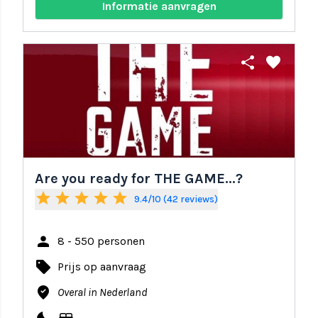
Informatie aanvragen
share
favorite
Are you ready for THE GAME...?
star
star
star
star
star
9.4/10 (42 reviews)
person
8 - 550 personen
local_offer
Prijs op aanvraag
where_to_vote
Overal in Nederland