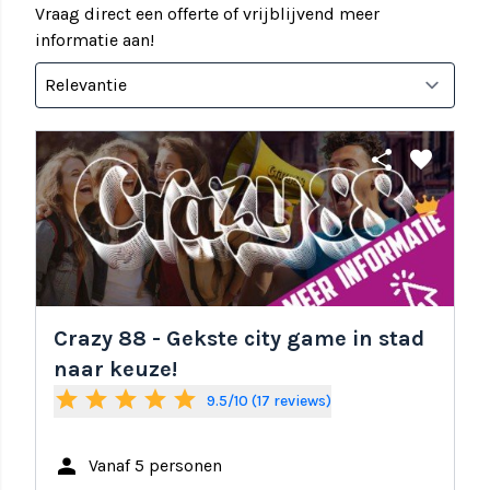
Vraag direct een offerte of vrijblijvend meer
informatie aan!
share
favorite
Crazy 88 - Gekste city game in stad
naar keuze!
star
star
star
star
star
9.5/10 (17 reviews)
person
Vanaf 5 personen