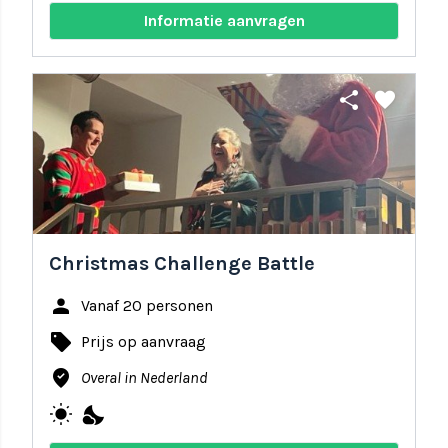
Informatie aanvragen
share
favorite
Christmas Challenge Battle
person
Vanaf 20 personen
local_offer
Prijs op aanvraag
where_to_vote
Overal in Nederland
wb_sunny
nights_stay