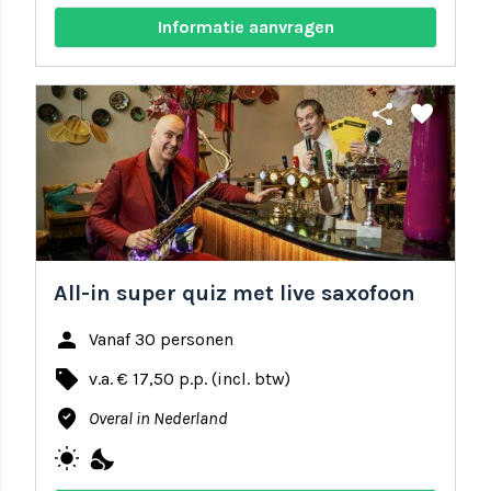
Informatie aanvragen
share
favorite
All-in super quiz met live saxofoon
person
Vanaf 30 personen
local_offer
v.a. € 17,50 p.p. (incl. btw)
where_to_vote
Overal in Nederland
wb_sunny
nights_stay