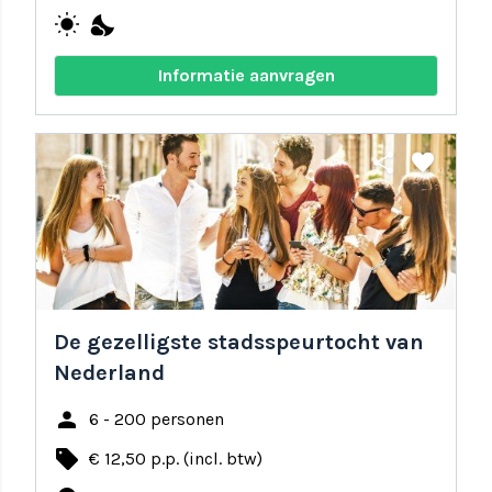
wb_sunny
nights_stay
Informatie aanvragen
share
favorite
De gezelligste stadsspeurtocht van
Nederland
person
6 - 200 personen
local_offer
€ 12,50 p.p. (incl. btw)