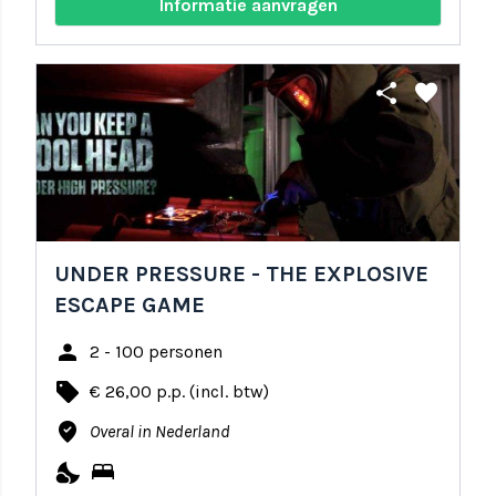
Informatie aanvragen
share
favorite
UNDER PRESSURE - THE EXPLOSIVE
ESCAPE GAME
person
2 - 100 personen
local_offer
€ 26,00 p.p. (incl. btw)
where_to_vote
Overal in Nederland
nights_stay
bed