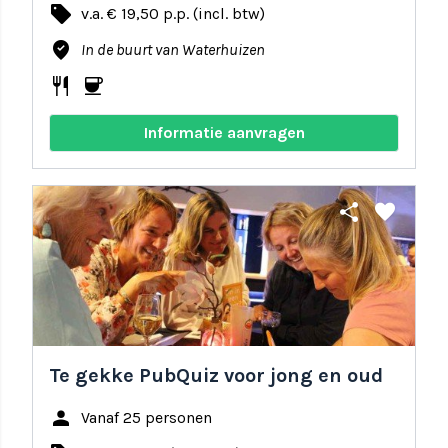
local_offer
v.a. € 19,50 p.p. (incl. btw)
where_to_vote
In de buurt van Waterhuizen
restaurant
coffee
Informatie aanvragen
share
favorite
Te gekke PubQuiz voor jong en oud
person
Vanaf 25 personen