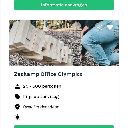
Informatie aanvragen
share
favorite
Zeskamp Office Olympics
person
20 - 500 personen
local_offer
Prijs op aanvraag
where_to_vote
Overal in Nederland
wb_sunny