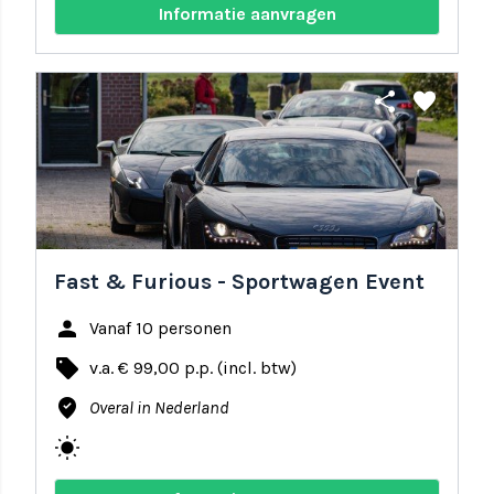
Informatie aanvragen
share
favorite
Fast & Furious - Sportwagen Event
person
Vanaf 10 personen
local_offer
v.a. € 99,00 p.p. (incl. btw)
where_to_vote
Overal in Nederland
wb_sunny