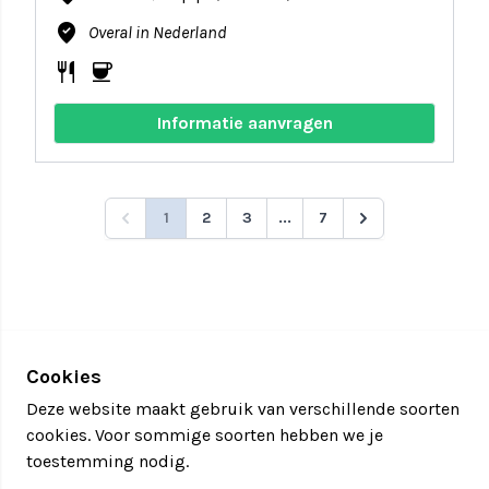
where_to_vote
Overal in Nederland
restaurant
coffee
Informatie aanvragen
1
2
3
...
7
Cookies
Deze website maakt gebruik van verschillende soorten
cookies. Voor sommige soorten hebben we je
toestemming nodig.