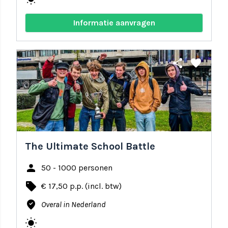
Informatie aanvragen
share
favorite
The Ultimate School Battle
person
50 - 1000 personen
local_offer
€ 17,50 p.p. (incl. btw)
where_to_vote
Overal in Nederland
wb_sunny