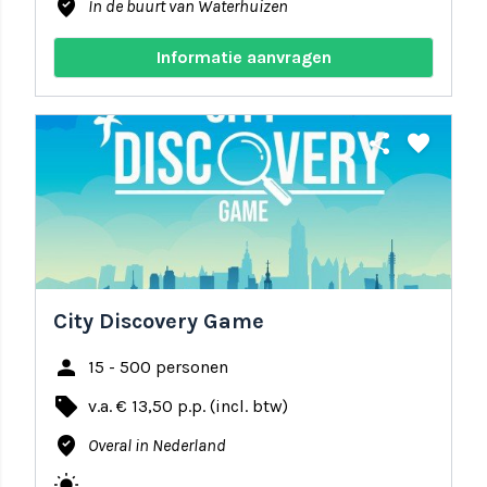
where_to_vote
In de buurt van Waterhuizen
Informatie aanvragen
share
favorite
City Discovery Game
person
15 - 500 personen
local_offer
v.a. € 13,50 p.p. (incl. btw)
where_to_vote
Overal in Nederland
wb_sunny