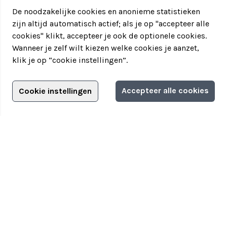
De noodzakelijke cookies en anonieme statistieken
zijn altijd automatisch actief; als je op "accepteer alle
cookies" klikt, accepteer je ook de optionele cookies.
Wanneer je zelf wilt kiezen welke cookies je aanzet,
klik je op “cookie instellingen”.
Adverteren?
Accepteer alle cookies
Cookie instellingen
Filter jouw teamuitstapje!
Adverteerdersopties
Teamuitstapje
> Over Teamuitstapje
> Inspiratie
> Bedrijfsuitje in...
Disclaimer
|
Privacyverklaring