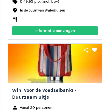
local_offer
€ 49,95 p.p. (incl. btw)
where_to_vote
In de buurt van Waterhuizen
restaurant
Informatie aanvragen
share
favorite
Win! Voor de Voedselbank! -
Duurzaam uitje
person
Vanaf 20 personen