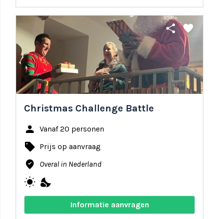
share
favorite
Christmas Challenge Battle
person
Vanaf 20 personen
local_offer
Prijs op aanvraag
where_to_vote
Overal in Nederland
wb_sunny
nights_stay
Informatie aanvragen