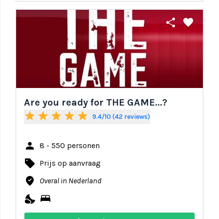
share
favorite
Are you ready for THE GAME...?
star
star
star
star
star
9.4/10 (42 reviews)
person
8 - 550 personen
local_offer
Prijs op aanvraag
where_to_vote
Overal in Nederland
nights_stay
bed