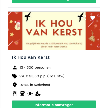
share
favorite
Ik Hou van Kerst
person
15 - 500 personen
local_offer
v.a. € 23,50 p.p. (incl. btw)
where_to_vote
Overal in Nederland
restaurant
coffee
wb_sunny
nights_stay
Informatie aanvragen