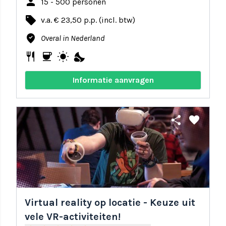
person
15 - 500 personen
local_offer
v.a. € 23,50 p.p. (incl. btw)
where_to_vote
Overal in Nederland
restaurant
coffee
wb_sunny
nights_stay
Informatie aanvragen
share
favorite
Virtual reality op locatie - Keuze uit
vele VR-activiteiten!