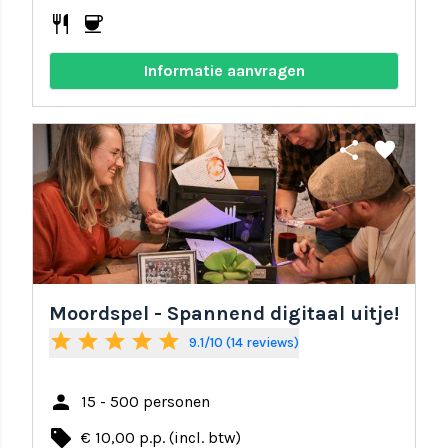
restaurant
coffee
Informatie aanvragen
share
favorite
Moordspel - Spannend digitaal uitje!
star
star
star
star
star
9.1/10 (14 reviews)
person
15 - 500 personen
local_offer
€ 10,00 p.p. (incl. btw)