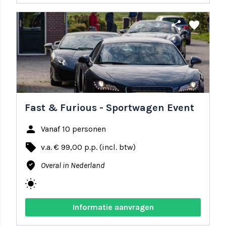
share
favorite
Fast & Furious - Sportwagen Event
person
Vanaf 10 personen
local_offer
v.a. € 99,00 p.p. (incl. btw)
where_to_vote
Overal in Nederland
wb_sunny
Informatie aanvragen