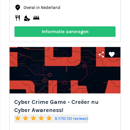
where_to_vote
Overal in Nederland
restaurant
nights_stay
bed
Informatie aanvragen
share
favorite
Cyber Crime Game - Creëer nu
Cyber Awareness!
star
star
star
star
star
9.7/10 (10 reviews)