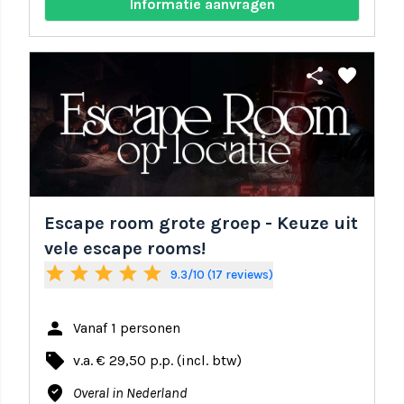
Informatie aanvragen
share
favorite
Escape room grote groep - Keuze uit
vele escape rooms!
star
star
star
star
star
9.3/10 (17 reviews)
person
Vanaf 1 personen
local_offer
v.a. € 29,50 p.p. (incl. btw)
where_to_vote
Overal in Nederland