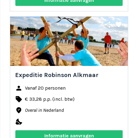
Informatie aanvragen
share
favorite
Expeditie Robinson Alkmaar
person
Vanaf 20 personen
local_offer
€ 33,28 p.p. (incl. btw)
where_to_vote
Overal in Nederland
nights_stay
Informatie aanvragen