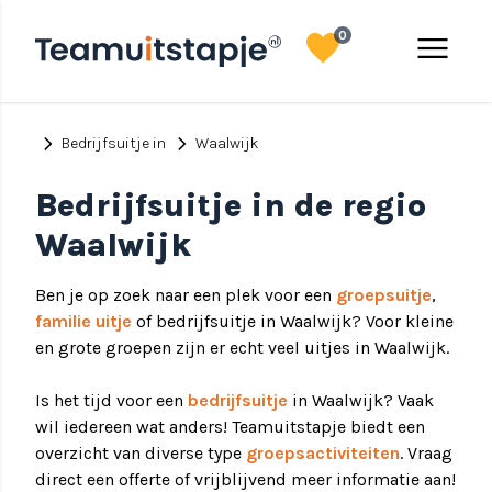
favorite
menu
0
chevron_right
chevron_right
Bedrijfsuitje in
Waalwijk
Bedrijfsuitje in de regio
Waalwijk
Ben je op zoek naar een plek voor een
groepsuitje
,
familie uitje
of bedrijfsuitje in Waalwijk? Voor kleine
en grote groepen zijn er echt veel uitjes in Waalwijk.
Is het tijd voor een
bedrijfsuitje
in Waalwijk? Vaak
wil iedereen wat anders! Teamuitstapje biedt een
overzicht van diverse type
groepsactiviteiten
. Vraag
direct een offerte of vrijblijvend meer informatie aan!