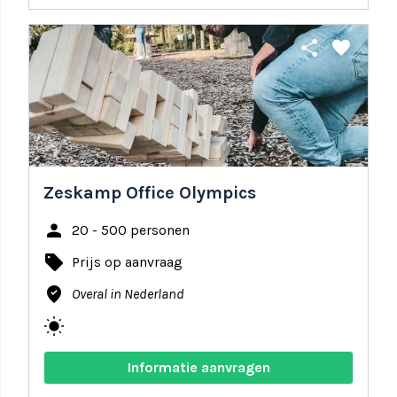
share
favorite
Zeskamp Office Olympics
person
20 - 500 personen
local_offer
Prijs op aanvraag
where_to_vote
Overal in Nederland
wb_sunny
Informatie aanvragen