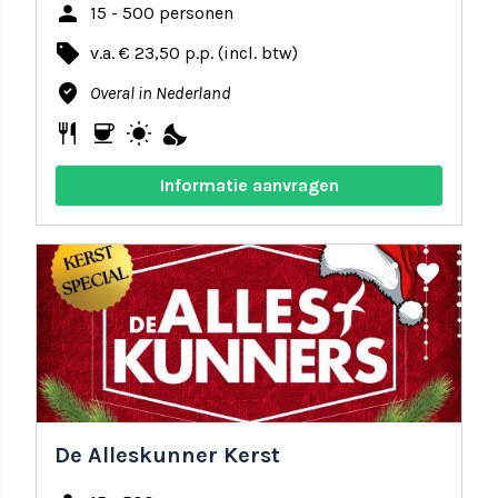
person
15 - 500 personen
local_offer
v.a. € 23,50 p.p. (incl. btw)
where_to_vote
Overal in Nederland
restaurant
coffee
wb_sunny
nights_stay
Informatie aanvragen
share
favorite
De Alleskunner Kerst