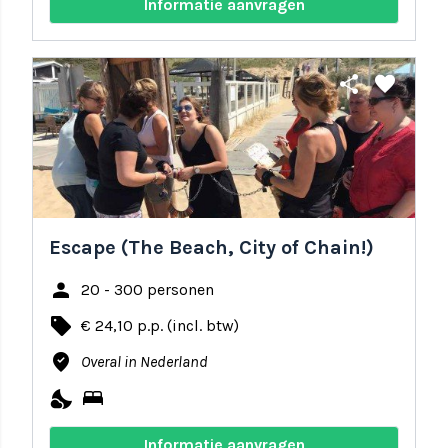
Informatie aanvragen
share
favorite
Escape (The Beach, City of Chain!)
person
20 - 300 personen
local_offer
€ 24,10 p.p. (incl. btw)
where_to_vote
Overal in Nederland
nights_stay
bed
Informatie aanvragen