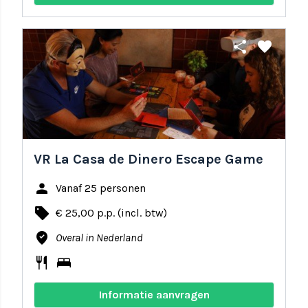
share
favorite
VR La Casa de Dinero Escape Game
person
Vanaf 25 personen
local_offer
€ 25,00 p.p. (incl. btw)
where_to_vote
Overal in Nederland
restaurant
bed
Informatie aanvragen