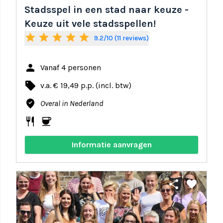
Stadsspel in een stad naar keuze -
Keuze uit vele stadsspellen!
star
star
star
star
star
9.2/10 (11 reviews)
person
Vanaf 4 personen
local_offer
v.a. € 19,49 p.p. (incl. btw)
where_to_vote
Overal in Nederland
restaurant
coffee
Informatie aanvragen
share
favorite