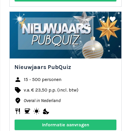
share
favorite
Nieuwjaars PubQuiz
person
15 - 500 personen
local_offer
v.a. € 23,50 p.p. (incl. btw)
where_to_vote
Overal in Nederland
restaurant
coffee
wb_sunny
nights_stay
Informatie aanvragen