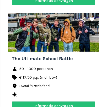
Informatie aanvragen
share
favorite
The Ultimate School Battle
person
50 - 1000 personen
local_offer
€ 17,50 p.p. (incl. btw)
where_to_vote
Overal in Nederland
wb_sunny
Informatie aanvragen