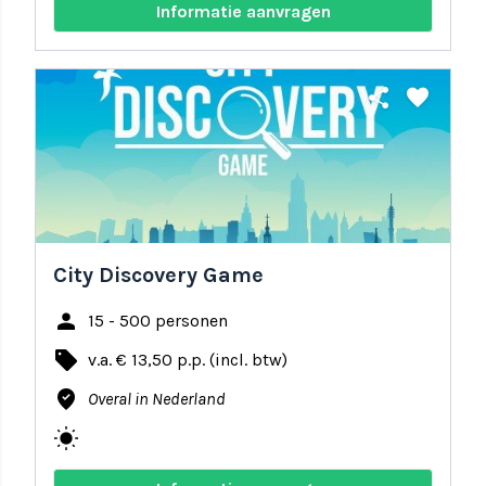
Informatie aanvragen
share
favorite
City Discovery Game
person
15 - 500 personen
local_offer
v.a. € 13,50 p.p. (incl. btw)
where_to_vote
Overal in Nederland
wb_sunny