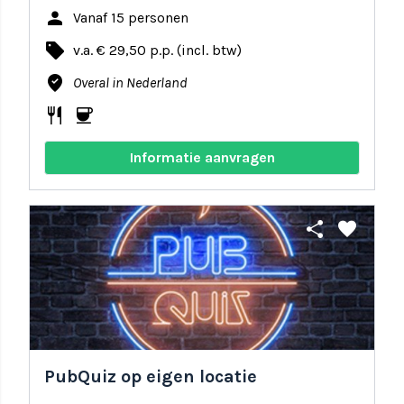
person
Vanaf 15 personen
local_offer
v.a. € 29,50 p.p. (incl. btw)
where_to_vote
Overal in Nederland
restaurant
coffee
Informatie aanvragen
share
favorite
PubQuiz op eigen locatie