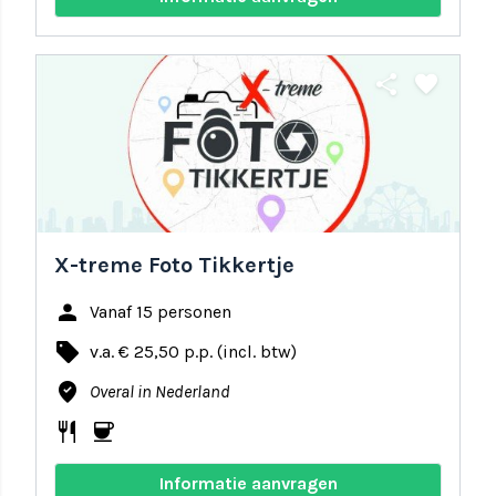
share
favorite
X-treme Foto Tikkertje
person
Vanaf 15 personen
local_offer
v.a. € 25,50 p.p. (incl. btw)
where_to_vote
Overal in Nederland
restaurant
coffee
Informatie aanvragen