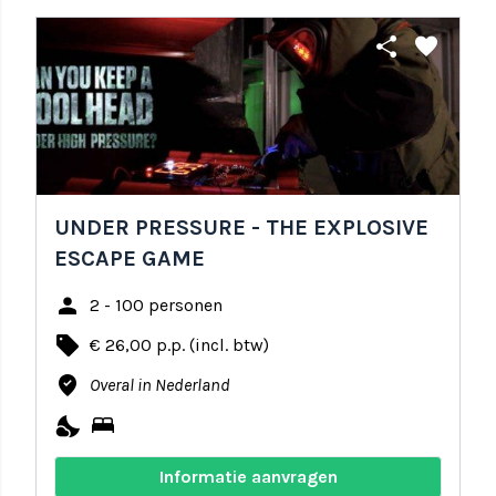
share
favorite
UNDER PRESSURE - THE EXPLOSIVE
ESCAPE GAME
person
2 - 100 personen
local_offer
€ 26,00 p.p. (incl. btw)
where_to_vote
Overal in Nederland
nights_stay
bed
Informatie aanvragen