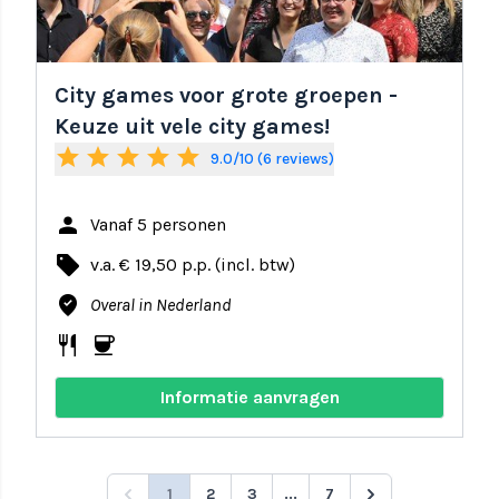
City games voor grote groepen -
Keuze uit vele city games!
star
star
star
star
star
9.0/10 (6 reviews)
person
Vanaf 5 personen
local_offer
v.a. € 19,50 p.p. (incl. btw)
where_to_vote
Overal in Nederland
restaurant
coffee
Informatie aanvragen
1
2
3
...
7