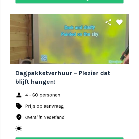
share
favorite
Dagpakketverhuur – Plezier dat
blijft hangen!
person
4 - 60 personen
local_offer
Prijs op aanvraag
where_to_vote
Overal in Nederland
wb_sunny