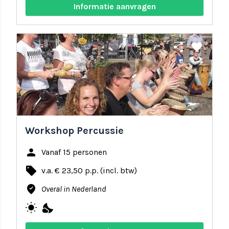
Informatie aanvragen
share
favorite
Workshop Percussie
person
Vanaf 15 personen
local_offer
v.a. € 23,50 p.p. (incl. btw)
where_to_vote
Overal in Nederland
wb_sunny
nights_stay