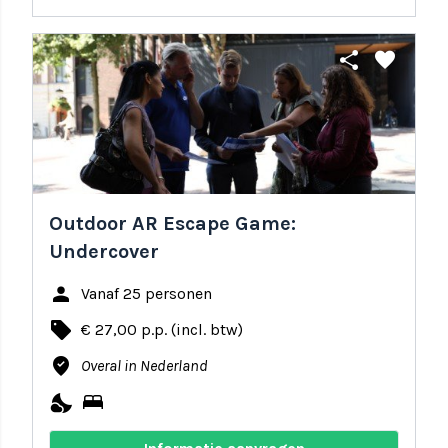
share
favorite
Outdoor AR Escape Game:
Undercover
person
Vanaf 25 personen
local_offer
€ 27,00 p.p. (incl. btw)
where_to_vote
Overal in Nederland
nights_stay
bed