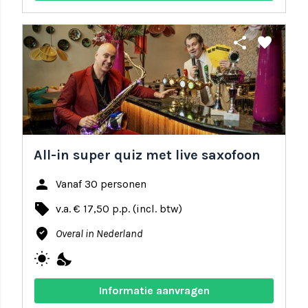
share
favorite
All-in super quiz met live saxofoon
person
Vanaf 30 personen
local_offer
v.a. € 17,50 p.p. (incl. btw)
where_to_vote
Overal in Nederland
wb_sunny
nights_stay
Informatie aanvragen