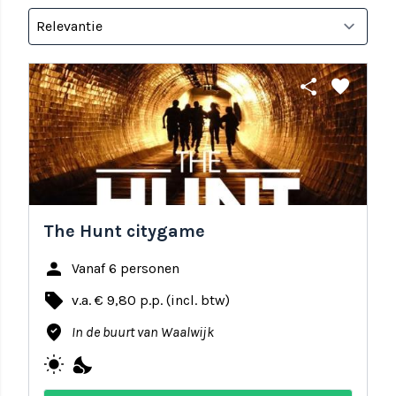
share
favorite
The Hunt citygame
person
Vanaf 6 personen
local_offer
v.a. € 9,80 p.p. (incl. btw)
where_to_vote
In de buurt van Waalwijk
wb_sunny
nights_stay