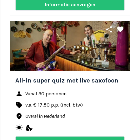
Informatie aanvragen
share
favorite
All-in super quiz met live saxofoon
person
Vanaf 30 personen
local_offer
v.a. € 17,50 p.p. (incl. btw)
where_to_vote
Overal in Nederland
wb_sunny
nights_stay