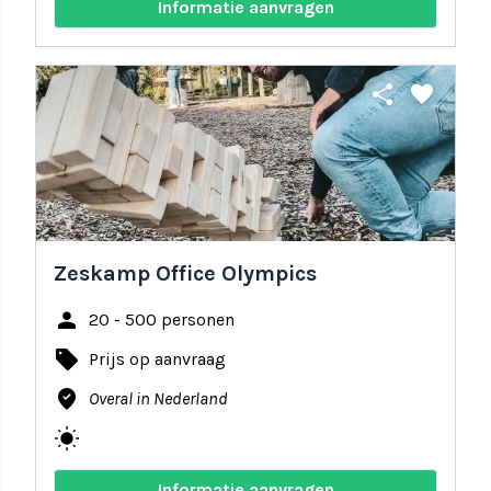
Informatie aanvragen
share
favorite
Zeskamp Office Olympics
person
20 - 500 personen
local_offer
Prijs op aanvraag
where_to_vote
Overal in Nederland
wb_sunny
Informatie aanvragen