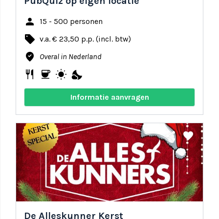
PubQuiz op eigen locatie
person
15 - 500 personen
local_offer
v.a. € 23,50 p.p. (incl. btw)
where_to_vote
Overal in Nederland
restaurant
coffee
wb_sunny
nights_stay
Informatie aanvragen
share
favorite
De Alleskunner Kerst