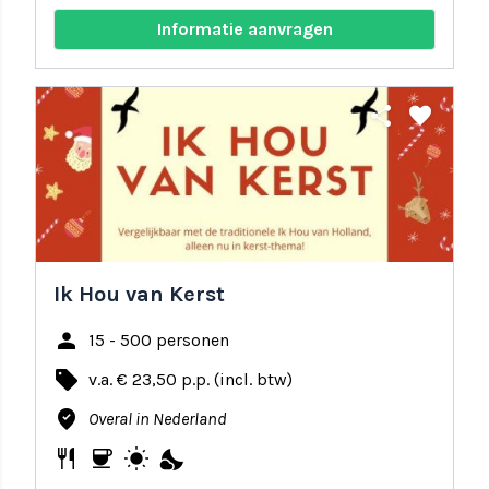
Informatie aanvragen
share
favorite
Ik Hou van Kerst
person
15 - 500 personen
local_offer
v.a. € 23,50 p.p. (incl. btw)
where_to_vote
Overal in Nederland
restaurant
coffee
wb_sunny
nights_stay