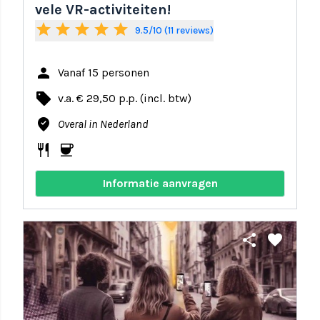
vele VR-activiteiten!
star
star
star
star
star
9.5/10 (11 reviews)
person
Vanaf 15 personen
local_offer
v.a. € 29,50 p.p. (incl. btw)
where_to_vote
Overal in Nederland
restaurant
coffee
Informatie aanvragen
share
favorite