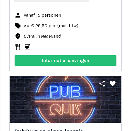
person
Vanaf 15 personen
local_offer
v.a. € 29,50 p.p. (incl. btw)
where_to_vote
Overal in Nederland
restaurant
coffee
Informatie aanvragen
share
favorite