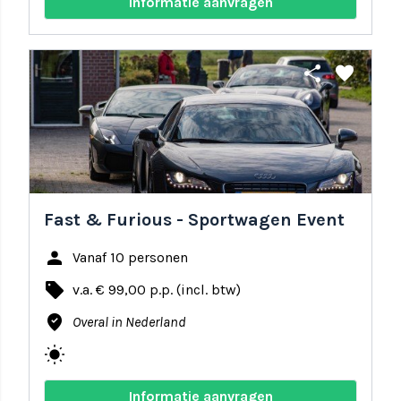
Informatie aanvragen
share
favorite
Fast & Furious - Sportwagen Event
person
Vanaf 10 personen
local_offer
v.a. € 99,00 p.p. (incl. btw)
where_to_vote
Overal in Nederland
wb_sunny
Informatie aanvragen