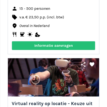
person
15 - 500 personen
local_offer
v.a. € 23,50 p.p. (incl. btw)
where_to_vote
Overal in Nederland
restaurant
coffee
wb_sunny
nights_stay
Informatie aanvragen
share
favorite
Virtual reality op locatie - Keuze uit