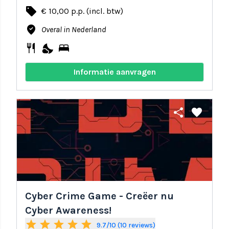
local_offer
€ 10,00 p.p. (incl. btw)
where_to_vote
Overal in Nederland
restaurant
nights_stay
bed
Informatie aanvragen
share
favorite
Cyber Crime Game - Creëer nu
Cyber Awareness!
star
star
star
star
star
9.7/10 (10 reviews)