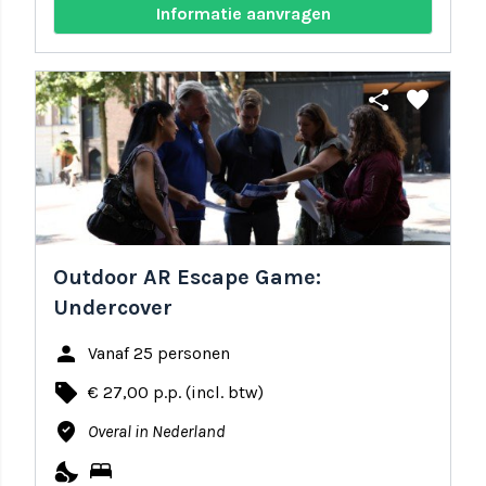
Informatie aanvragen
share
favorite
Outdoor AR Escape Game:
Undercover
person
Vanaf 25 personen
local_offer
€ 27,00 p.p. (incl. btw)
where_to_vote
Overal in Nederland
nights_stay
bed