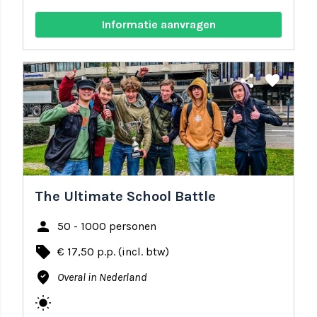
Informatie aanvragen
share
favorite
The Ultimate School Battle
person
50 - 1000 personen
local_offer
€ 17,50 p.p. (incl. btw)
where_to_vote
Overal in Nederland
wb_sunny