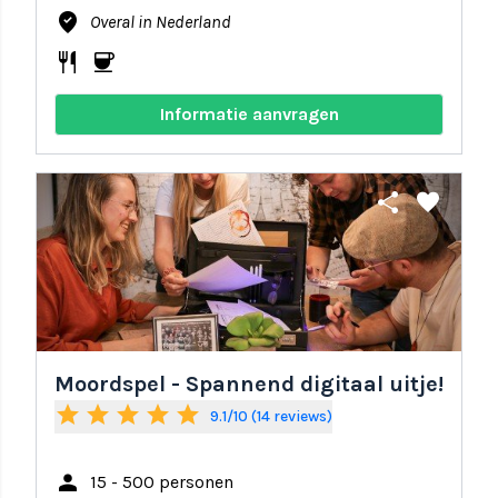
where_to_vote
Overal in Nederland
restaurant
coffee
Informatie aanvragen
share
favorite
Moordspel - Spannend digitaal uitje!
star
star
star
star
star
9.1/10 (14 reviews)
person
15 - 500 personen