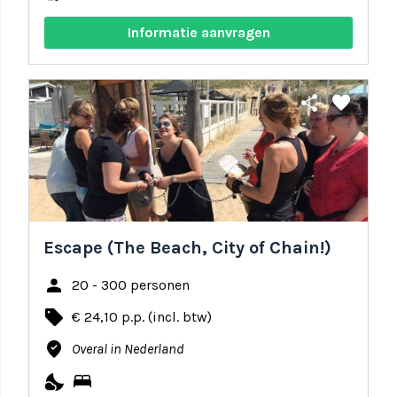
Informatie aanvragen
share
favorite
Escape (The Beach, City of Chain!)
person
20 - 300 personen
local_offer
€ 24,10 p.p. (incl. btw)
where_to_vote
Overal in Nederland
nights_stay
bed