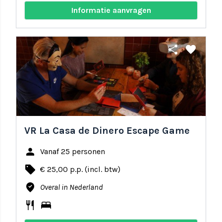
Informatie aanvragen
share
favorite
VR La Casa de Dinero Escape Game
person
Vanaf 25 personen
local_offer
€ 25,00 p.p. (incl. btw)
where_to_vote
Overal in Nederland
restaurant
bed