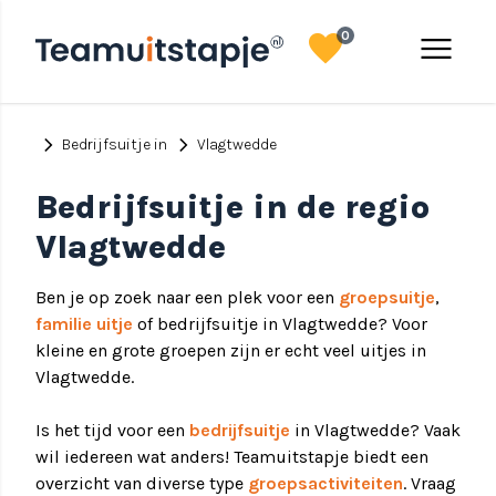
favorite
menu
0
chevron_right
chevron_right
Bedrijfsuitje in
Vlagtwedde
Bedrijfsuitje in de regio
Vlagtwedde
Ben je op zoek naar een plek voor een
groepsuitje
,
familie uitje
of bedrijfsuitje in Vlagtwedde? Voor
kleine en grote groepen zijn er echt veel uitjes in
Vlagtwedde.
Is het tijd voor een
bedrijfsuitje
in Vlagtwedde? Vaak
wil iedereen wat anders! Teamuitstapje biedt een
overzicht van diverse type
groepsactiviteiten
. Vraag