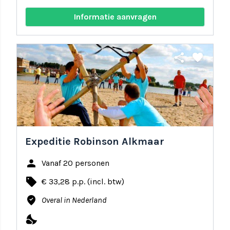
Informatie aanvragen
share
favorite
Expeditie Robinson Alkmaar
person
Vanaf 20 personen
local_offer
€ 33,28 p.p. (incl. btw)
where_to_vote
Overal in Nederland
nights_stay