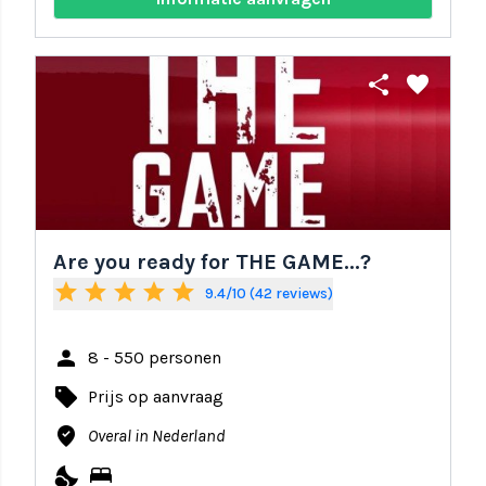
share
favorite
Are you ready for THE GAME...?
star
star
star
star
star
9.4/10 (42 reviews)
person
8 - 550 personen
local_offer
Prijs op aanvraag
where_to_vote
Overal in Nederland
nights_stay
bed