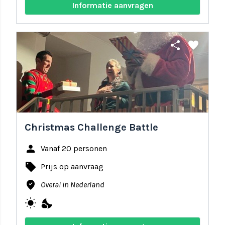
Informatie aanvragen
share
favorite
Christmas Challenge Battle
person
Vanaf 20 personen
local_offer
Prijs op aanvraag
where_to_vote
Overal in Nederland
wb_sunny
nights_stay