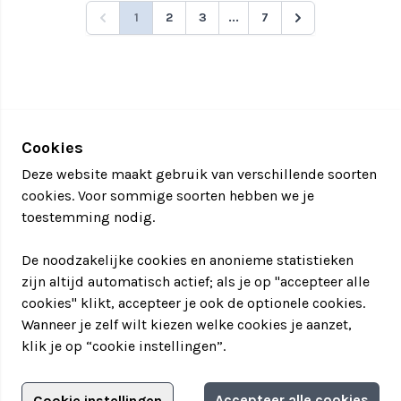
1
2
3
...
7
Cookies
Deze website maakt gebruik van verschillende soorten
cookies. Voor sommige soorten hebben we je
toestemming nodig.
De noodzakelijke cookies en anonieme statistieken
zijn altijd automatisch actief; als je op "accepteer alle
cookies" klikt, accepteer je ook de optionele cookies.
Wanneer je zelf wilt kiezen welke cookies je aanzet,
klik je op “cookie instellingen”.
Adverteren?
Accepteer alle cookies
Cookie instellingen