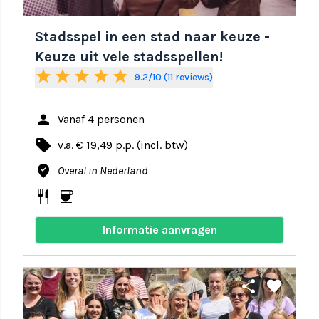
Stadsspel in een stad naar keuze -
Keuze uit vele stadsspellen!
star
star
star
star
star
9.2/10 (11 reviews)
person
Vanaf 4 personen
local_offer
v.a. € 19,49 p.p. (incl. btw)
where_to_vote
Overal in Nederland
restaurant
coffee
Informatie aanvragen
share
favorite