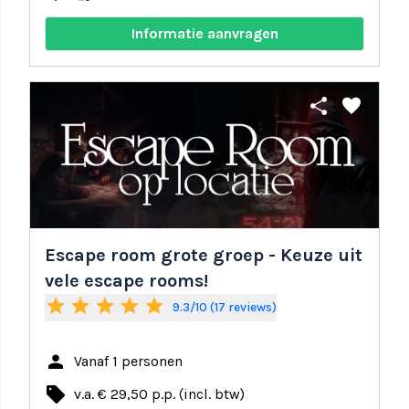
Informatie aanvragen
share
favorite
Escape room grote groep - Keuze uit
vele escape rooms!
star
star
star
star
star
9.3/10 (17 reviews)
person
Vanaf 1 personen
local_offer
v.a. € 29,50 p.p. (incl. btw)