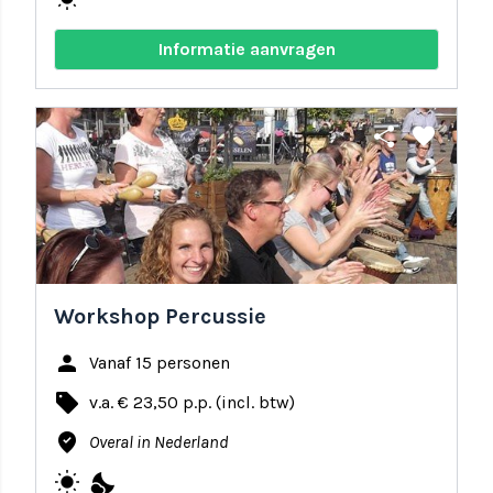
Informatie aanvragen
share
favorite
Workshop Percussie
person
Vanaf 15 personen
local_offer
v.a. € 23,50 p.p. (incl. btw)
where_to_vote
Overal in Nederland
wb_sunny
nights_stay