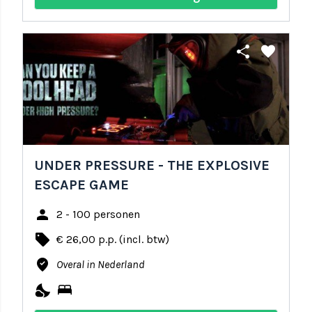
share
favorite
UNDER PRESSURE - THE EXPLOSIVE
ESCAPE GAME
person
2 - 100 personen
local_offer
€ 26,00 p.p. (incl. btw)
where_to_vote
Overal in Nederland
nights_stay
bed