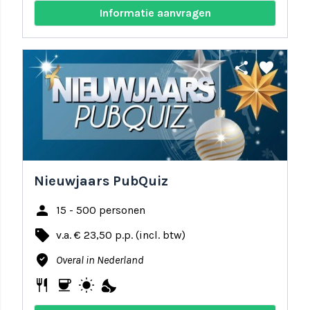
Informatie aanvragen
share
favorite
Nieuwjaars PubQuiz
person
15 - 500 personen
local_offer
v.a. € 23,50 p.p. (incl. btw)
where_to_vote
Overal in Nederland
restaurant
coffee
wb_sunny
nights_stay