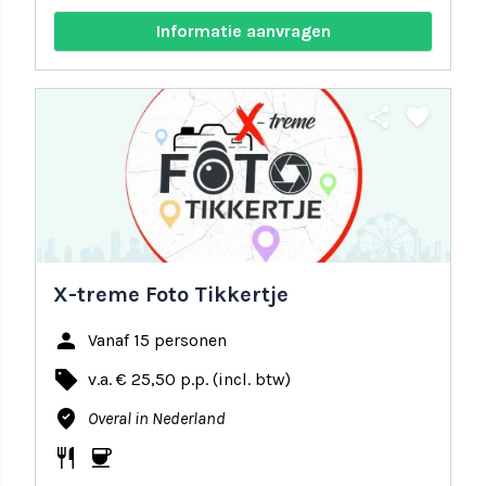
Informatie aanvragen
share
favorite
X-treme Foto Tikkertje
person
Vanaf 15 personen
local_offer
v.a. € 25,50 p.p. (incl. btw)
where_to_vote
Overal in Nederland
restaurant
coffee