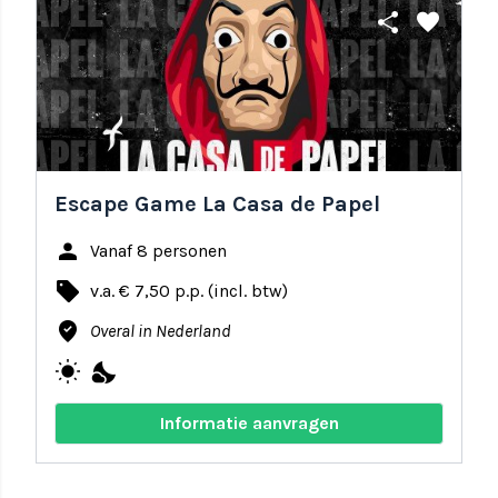
share
favorite
Escape Game La Casa de Papel
person
Vanaf 8 personen
local_offer
v.a. € 7,50 p.p. (incl. btw)
where_to_vote
Overal in Nederland
wb_sunny
nights_stay
Informatie aanvragen