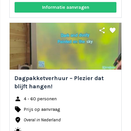
Informatie aanvragen
share
favorite
Dagpakketverhuur – Plezier dat
blijft hangen!
person
4 - 60 personen
local_offer
Prijs op aanvraag
where_to_vote
Overal in Nederland
wb_sunny