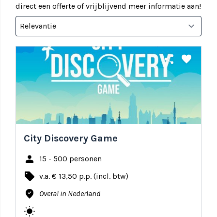
direct een offerte of vrijblijvend meer informatie aan!
share
favorite
City Discovery Game
person
15 - 500 personen
local_offer
v.a. € 13,50 p.p. (incl. btw)
where_to_vote
Overal in Nederland
wb_sunny