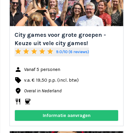
City games voor grote groepen -
Keuze uit vele city games!
star
star
star
star
star
9.0/10 (6 reviews)
person
Vanaf 5 personen
local_offer
v.a. € 19,50 p.p. (incl. btw)
where_to_vote
Overal in Nederland
restaurant
coffee
Informatie aanvragen