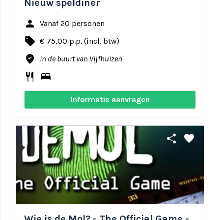
Nieuw speldiner
person
Vanaf 20 personen
local_offer
€ 75,00 p.p. (incl. btw)
where_to_vote
In de buurt van Vijfhuizen
restaurant
bed
Informatie aanvragen
share
favorite
Wie is de Mol? - The Official Game -