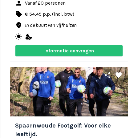
person
Vanaf 20 personen
local_offer
€ 54,45 p.p. (incl. btw)
where_to_vote
In de buurt van Vijfhuizen
wb_sunny
nights_stay
Informatie aanvragen
share
favorite
Spaarnwoude Footgolf: Voor elke
leeftijd.