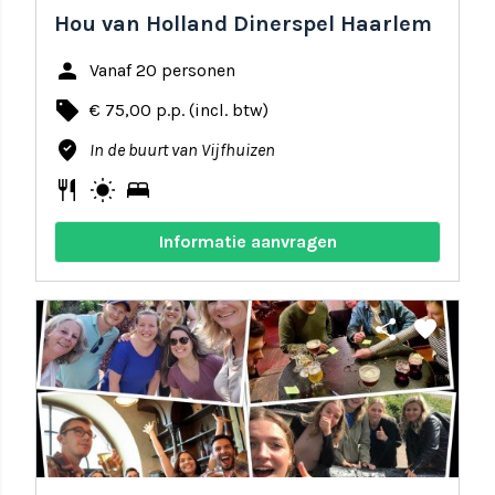
Hou van Holland Dinerspel Haarlem
person
Vanaf 20 personen
local_offer
€ 75,00 p.p. (incl. btw)
where_to_vote
In de buurt van Vijfhuizen
restaurant
wb_sunny
bed
Informatie aanvragen
share
favorite