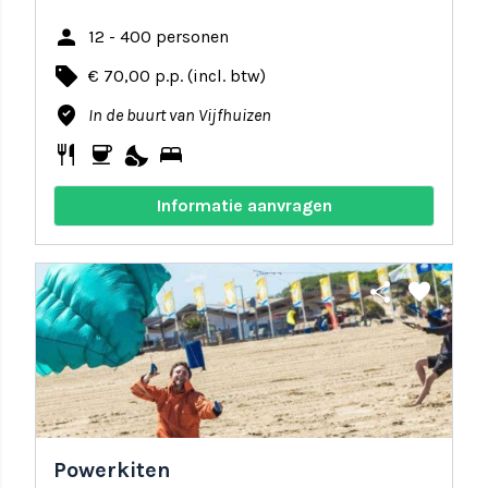
person
12 - 400 personen
local_offer
€ 70,00 p.p. (incl. btw)
where_to_vote
In de buurt van Vijfhuizen
restaurant
coffee
nights_stay
bed
Informatie aanvragen
share
favorite
Powerkiten