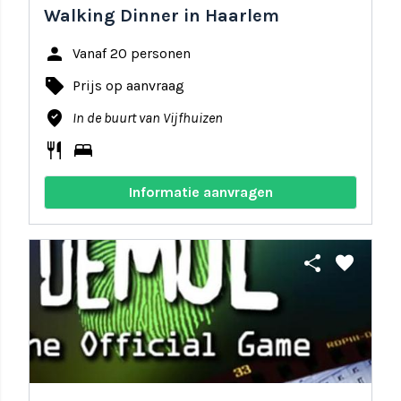
Walking Dinner in Haarlem
person
Vanaf 20 personen
local_offer
Prijs op aanvraag
where_to_vote
In de buurt van Vijfhuizen
restaurant
bed
Informatie aanvragen
share
favorite