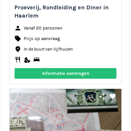
Proeverij, Rondleiding en Diner in
Haarlem
person
Vanaf 20 personen
local_offer
Prijs op aanvraag
where_to_vote
In de buurt van Vijfhuizen
restaurant
nights_stay
bed
Informatie aanvragen
share
favorite