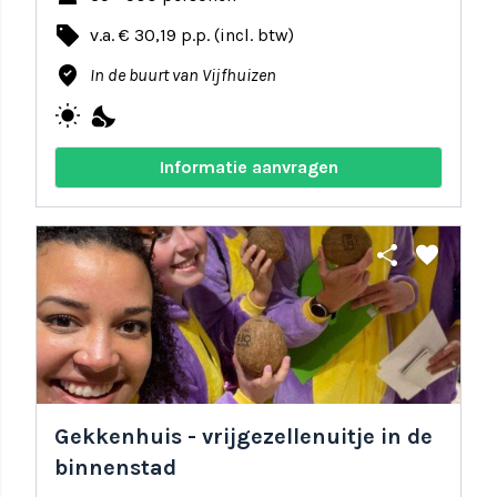
local_offer
v.a. € 30,19 p.p. (incl. btw)
where_to_vote
In de buurt van Vijfhuizen
wb_sunny
nights_stay
Informatie aanvragen
share
favorite
Gekkenhuis - vrijgezellenuitje in de
binnenstad