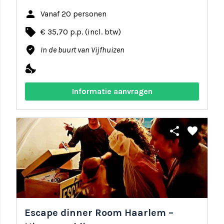
person
Vanaf 20 personen
local_offer
€ 35,70 p.p. (incl. btw)
where_to_vote
In de buurt van Vijfhuizen
nights_stay
Informatie aanvragen
share
favorite
Escape dinner Room Haarlem –