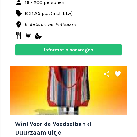
person
16 - 200 personen
local_offer
€ 31,25 p.p. (incl. btw)
where_to_vote
In de buurt van Vijfhuizen
restaurant
coffee
nights_stay
Informatie aanvragen
share
favorite
Win! Voor de Voedselbank! -
Duurzaam uitje