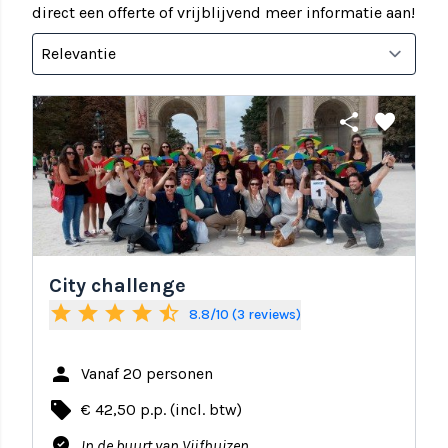
direct een offerte of vrijblijvend meer informatie aan!
share
favorite
City challenge
star
star
star
star
star_half
8.8/10 (3 reviews)
person
Vanaf 20 personen
local_offer
€ 42,50 p.p. (incl. btw)
where_to_vote
In de buurt van Vijfhuizen