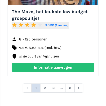
The Maze, het leukste low budget
groepsuitje!
star
star
star
star
star_border
8.0/10 (1 review)
person
8 - 125 personen
local_offer
v.a. € 8,83 p.p. (incl. btw)
where_to_vote
In de buurt van Vijfhuizen
Informatie aanvragen
1
2
3
...
8