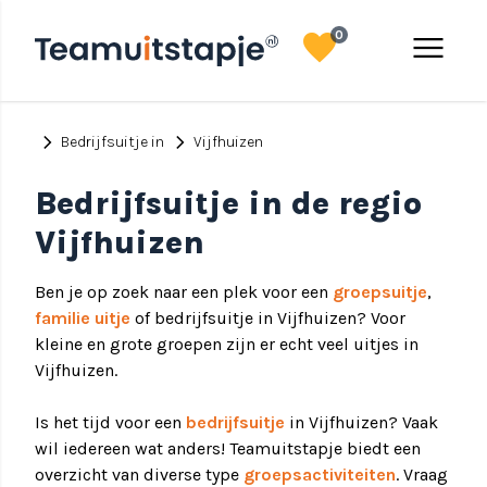
favorite
menu
0
chevron_right
chevron_right
Bedrijfsuitje in
Vijfhuizen
Bedrijfsuitje in de regio
Vijfhuizen
Ben je op zoek naar een plek voor een
groepsuitje
,
familie uitje
of bedrijfsuitje in Vijfhuizen? Voor
kleine en grote groepen zijn er echt veel uitjes in
Vijfhuizen.
Is het tijd voor een
bedrijfsuitje
in Vijfhuizen? Vaak
wil iedereen wat anders! Teamuitstapje biedt een
overzicht van diverse type
groepsactiviteiten
. Vraag