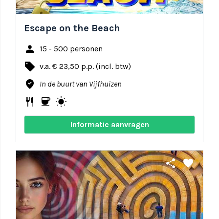
Escape on the Beach
person
15 - 500 personen
local_offer
v.a. € 23,50 p.p. (incl. btw)
where_to_vote
In de buurt van Vijfhuizen
restaurant
coffee
wb_sunny
Informatie aanvragen
share
favorite