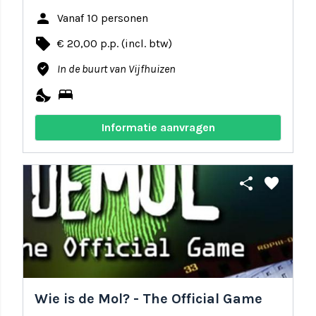
person
Vanaf 10 personen
local_offer
€ 20,00 p.p. (incl. btw)
where_to_vote
In de buurt van Vijfhuizen
nights_stay
bed
Informatie aanvragen
share
favorite
Wie is de Mol? - The Official Game