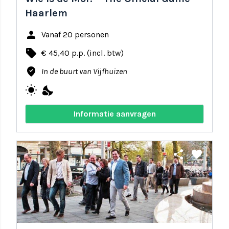
Haarlem
person
Vanaf 20 personen
local_offer
€ 45,40 p.p. (incl. btw)
where_to_vote
In de buurt van Vijfhuizen
wb_sunny
nights_stay
Informatie aanvragen
share
favorite