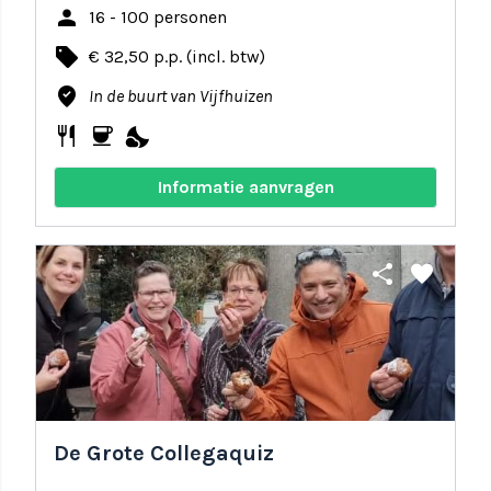
person
16 - 100 personen
local_offer
€ 32,50 p.p. (incl. btw)
where_to_vote
In de buurt van Vijfhuizen
restaurant
coffee
nights_stay
Informatie aanvragen
share
favorite
De Grote Collegaquiz