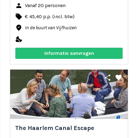
person
Vanaf 20 personen
local_offer
€ 45,40 p.p. (incl. btw)
where_to_vote
In de buurt van Vijfhuizen
nights_stay
Informatie aanvragen
share
favorite
The Haarlem Canal Escape