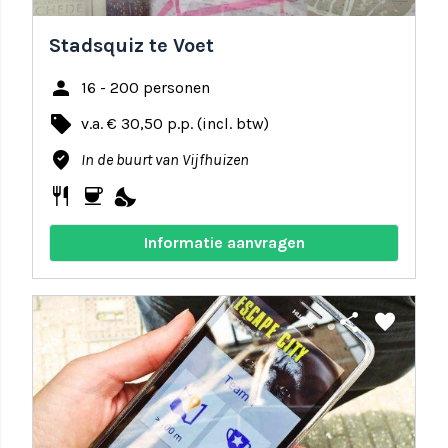
Stadsquiz te Voet
person
16 - 200 personen
local_offer
v.a. € 30,50 p.p. (incl. btw)
where_to_vote
In de buurt van Vijfhuizen
restaurant
coffee
nights_stay
Informatie aanvragen
share
favorite