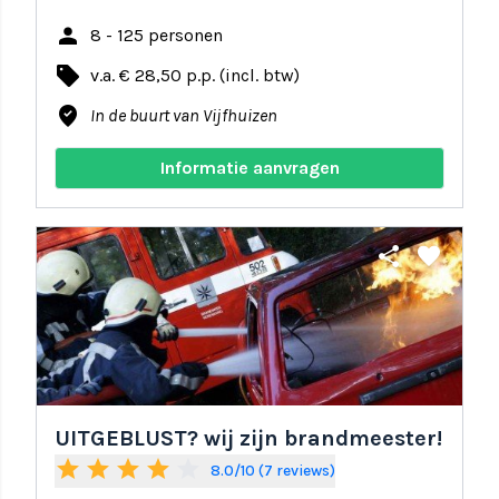
person
8 - 125 personen
local_offer
v.a. € 28,50 p.p. (incl. btw)
where_to_vote
In de buurt van Vijfhuizen
Informatie aanvragen
share
favorite
UITGEBLUST? wij zijn brandmeester!
star
star
star
star
star_border
8.0/10 (7 reviews)