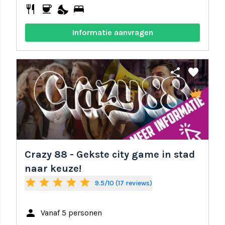
restaurant
coffee
nights_stay
bed
Informatie aanvragen
share
favorite
Crazy 88 - Gekste city game in stad
naar keuze!
star
star
star
star
star
9.5/10 (17 reviews)
person
Vanaf 5 personen