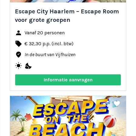
Escape City Haarlem – Escape Room
voor grote groepen
person
Vanaf 20 personen
local_offer
€ 32,30 p.p. (incl. btw)
where_to_vote
In de buurt van Vijfhuizen
wb_sunny
nights_stay
Informatie aanvragen
share
favorite