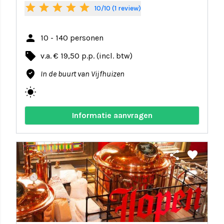
star
star
star
star
star
10/10 (1 review)
person
10 - 140 personen
local_offer
v.a. € 19,50 p.p. (incl. btw)
where_to_vote
In de buurt van Vijfhuizen
wb_sunny
Informatie aanvragen
share
favorite