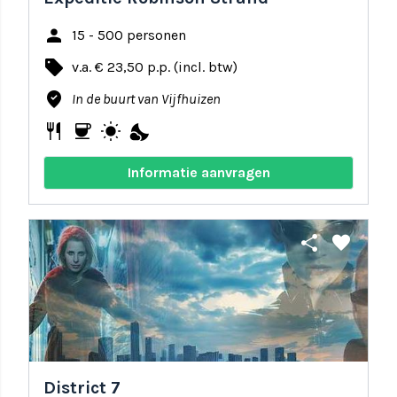
person
15 - 500 personen
local_offer
v.a. € 23,50 p.p. (incl. btw)
where_to_vote
In de buurt van Vijfhuizen
restaurant
coffee
wb_sunny
nights_stay
Informatie aanvragen
share
favorite
District 7