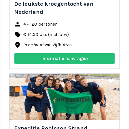
De leukste kroegentocht van
Nederland
person
4 - 120 personen
local_offer
€ 14,50 p.p. (incl. btw)
where_to_vote
In de buurt van Vijfhuizen
Informatie aanvragen
share
favorite
Expeditie Robinson Strand