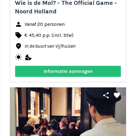
Wie is de Mol? - The Official Game -
Noord Holland
person
Vanaf 20 personen
local_offer
€ 45,40 p.p. (incl. btw)
where_to_vote
In de buurt van Vijfhuizen
wb_sunny
nights_stay
Informatie aanvragen
share
favorite