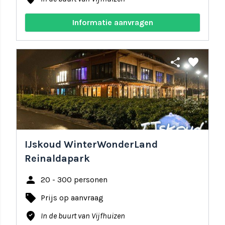
Informatie aanvragen
share
favorite
IJskoud WinterWonderLand
Reinaldapark
person
20 - 300 personen
local_offer
Prijs op aanvraag
where_to_vote
In de buurt van Vijfhuizen