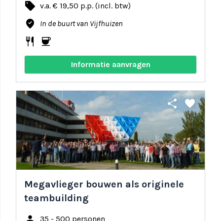
local_offer
v.a. € 19,50 p.p. (incl. btw)
where_to_vote
In de buurt van Vijfhuizen
restaurant
coffee
Informatie aanvragen
share
favorite
Megavlieger bouwen als originele
teambuilding
person
35 - 500 personen