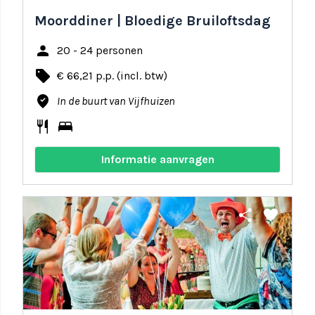
Moorddiner | Bloedige Bruiloftsdag
person
20 - 24 personen
local_offer
€ 66,21 p.p. (incl. btw)
where_to_vote
In de buurt van Vijfhuizen
restaurant
bed
Informatie aanvragen
share
favorite