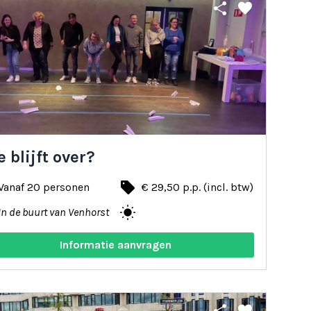
share
favorite
 blijft over?
local_offer
Vanaf 20 personen
€ 29,50 p.p. (incl. btw)
wb_sunny
In de buurt van Venhorst
Informatie aanvragen