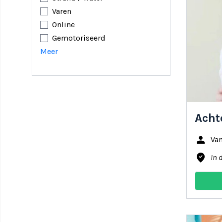
Varen
Online
Gemotoriseerd
Meer
Acht
person
Va
where_to_vote
In 