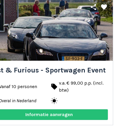
share
favorite
st & Furious - Sportwagen Event
v.a. € 99,00 p.p. (incl.
local_offer
Vanaf 10 personen
btw)
wb_sunny
Overal in Nederland
Informatie aanvragen