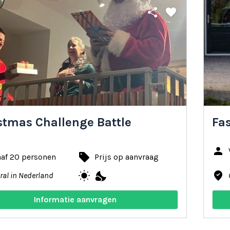
share
favorite
stmas Challenge Battle
Fa
person
local_offer
naf 20 personen
Prijs op aanvraag
wb_sunny
nights_stay
where_to_vote
ral in Nederland
Informatie aanvragen