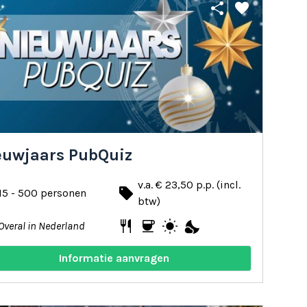
share
favorite
euwjaars PubQuiz
v.a. € 23,50 p.p. (incl.
local_offer
15 - 500 personen
btw)
restaurant
coffee
wb_sunny
nights_stay
Overal in Nederland
Informatie aanvragen