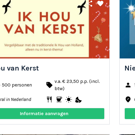
share
favorite
ou van Kerst
Ni
v.a. € 23,50 p.p. (incl.
local_offer
person
- 500 personen
btw)
restaurant
coffee
wb_sunny
nights_stay
where_to_vote
ral in Nederland
Informatie aanvragen