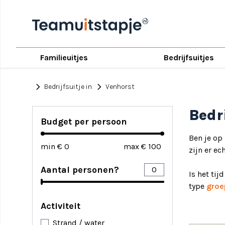
Familieuitjes
Bedrijfsuitjes
chevron_right
chevron_right
Bedrijfsuitje in
Venhorst
Bedr
Budget per persoon
Ben je op
min €
max €
zijn er ec
Aantal personen?
Is het tij
type
groe
Activiteit
Strand / water