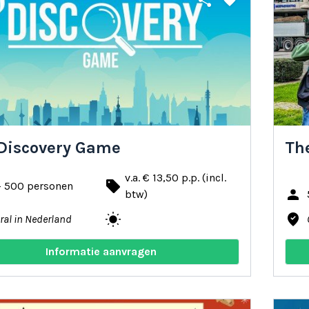
share
favorite
 Discovery Game
The
v.a. € 13,50 p.p. (incl.
local_offer
- 500 personen
person
btw)
wb_sunny
where_to_vote
ral in Nederland
Informatie aanvragen