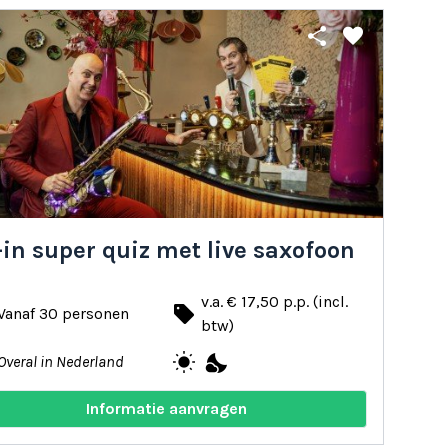
share
favorite
-in super quiz met live saxofoon
v.a. € 17,50 p.p. (incl.
local_offer
Vanaf 30 personen
btw)
wb_sunny
nights_stay
Overal in Nederland
Informatie aanvragen