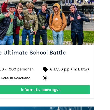
share
favorite
 Ultimate School Battle
local_offer
50 - 1000 personen
€ 17,50 p.p. (incl. btw)
wb_sunny
Overal in Nederland
Informatie aanvragen