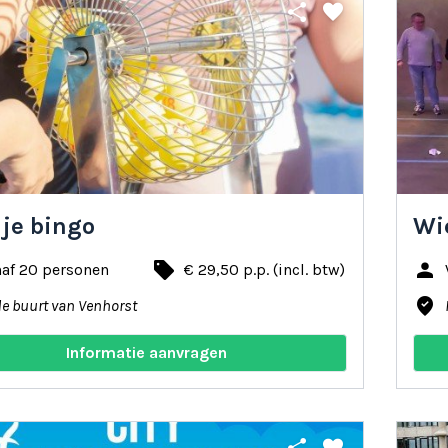
share
favorite
 je bingo
Wie
local_offer
person
naf 20 personen
€ 29,50 p.p. (incl. btw)
where_to_vote
de buurt van Venhorst
Informatie aanvragen