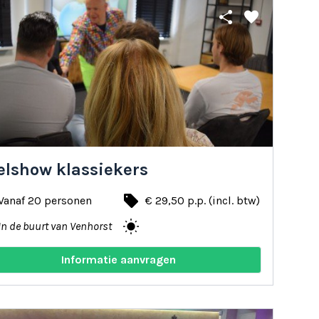
share
favorite
elshow klassiekers
local_offer
Vanaf 20 personen
€ 29,50 p.p. (incl. btw)
wb_sunny
In de buurt van Venhorst
Informatie aanvragen