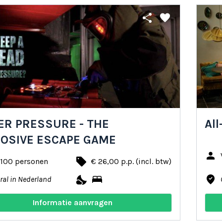
share
favorite
R PRESSURE - THE
All
LOSIVE ESCAPE GAME
person
local_offer
 100 personen
€ 26,00 p.p. (incl. btw)
nights_stay
bed
where_to_vote
ral in Nederland
Informatie aanvragen