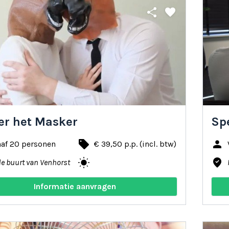
share
favorite
er het Masker
Sp
local_offer
person
naf 20 personen
€ 39,50 p.p. (incl. btw)
wb_sunny
where_to_vote
de buurt van Venhorst
Informatie aanvragen