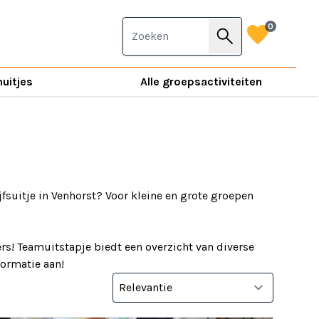
favorite
0
search
nuitjes
Alle groepsactiviteiten
jfsuitje in Venhorst? Voor kleine en grote groepen
rs! Teamuitstapje biedt een overzicht van diverse
nformatie aan!