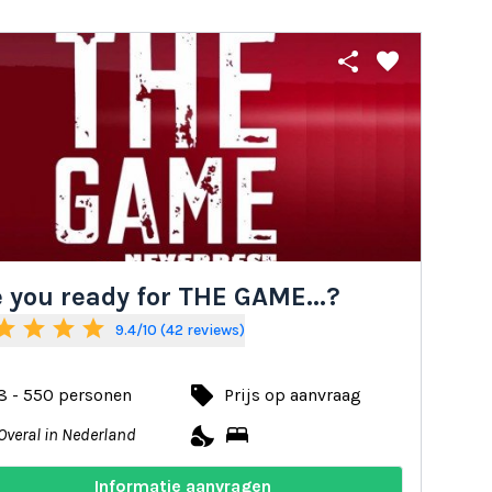
share
favorite
 you ready for THE GAME...?
tar
star
star
star
9.4/10 (42 reviews)
local_offer
8 - 550 personen
Prijs op aanvraag
nights_stay
bed
Overal in Nederland
Informatie aanvragen