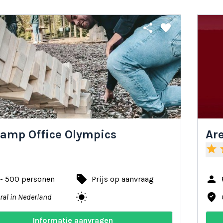
share
favorite
amp Office Olympics
Are
star
s
local_offer
person
 - 500 personen
Prijs op aanvraag
wb_sunny
where_to_vote
ral in Nederland
Informatie aanvragen