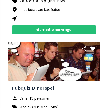
local_offer
v.a. € 50,00 p.p. (incl. btw)
where_to_vote
In de buurt van Ulestraten
wb_sunny
Informatie aanvragen
share
favorite
Pubquiz Dinerspel
person
Vanaf 15 personen
local_offer
€ 59,90 p.p. (incl. btw)