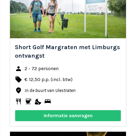
Short Golf Margraten met Limburgs
ontvangst
person
2 - 72 personen
local_offer
€ 12,50 p.p. (incl. btw)
where_to_vote
In de buurt van Ulestraten
restaurant
coffee
nights_stay
bed
Informatie aanvragen