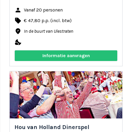
person
Vanaf 20 personen
local_offer
€ 47,80 p.p. (incl. btw)
where_to_vote
In de buurt van Ulestraten
nights_stay
Informatie aanvragen
share
favorite
Hou van Holland Dinerspel