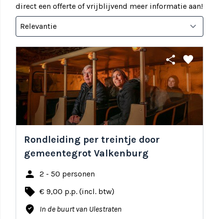
direct een offerte of vrijblijvend meer informatie aan!
share
favorite
Rondleiding per treintje door
gemeentegrot Valkenburg
person
2 - 50 personen
local_offer
€ 9,00 p.p. (incl. btw)
where_to_vote
In de buurt van Ulestraten