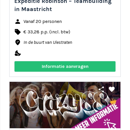
Expeditie Robinson – Teambuilding
in Maastricht
person
Vanaf 20 personen
local_offer
€ 33,28 p.p. (incl. btw)
where_to_vote
In de buurt van Ulestraten
nights_stay
Informatie aanvragen
share
favorite