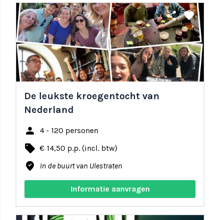
share
favorite
De leukste kroegentocht van
Nederland
person
4 - 120 personen
local_offer
€ 14,50 p.p. (incl. btw)
where_to_vote
In de buurt van Ulestraten
Informatie aanvragen