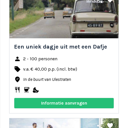
share
favorite
Een uniek dagje uit met een Dafje
person
2 - 100 personen
local_offer
v.a. € 40,00 p.p. (incl. btw)
where_to_vote
In de buurt van Ulestraten
restaurant
coffee
nights_stay
Informatie aanvragen
share
favorite