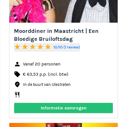
Moorddiner in Maastricht | Een
Bloedige Bruiloftsdag
star
star
star
star
star
10/10 (1 review)
person
Vanaf 20 personen
local_offer
€ 63,53 p.p. (incl. btw)
where_to_vote
In de buurt van Ulestraten
restaurant
Informatie aanvragen