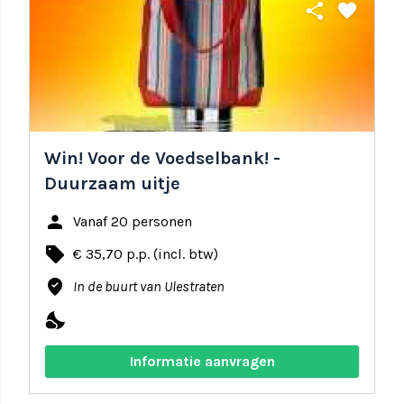
share
favorite
Win! Voor de Voedselbank! -
Duurzaam uitje
person
Vanaf 20 personen
local_offer
€ 35,70 p.p. (incl. btw)
where_to_vote
In de buurt van Ulestraten
nights_stay
Informatie aanvragen