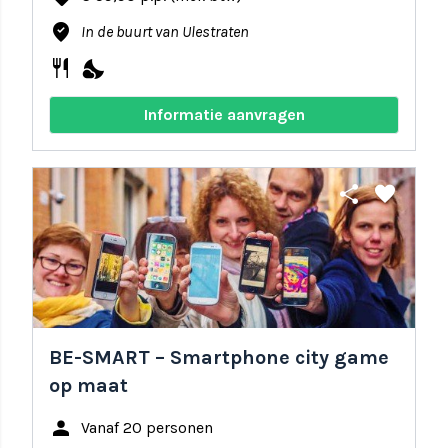
where_to_vote
In de buurt van Ulestraten
restaurant
nights_stay
Informatie aanvragen
share
favorite
BE-SMART – Smartphone city game
op maat
person
Vanaf 20 personen