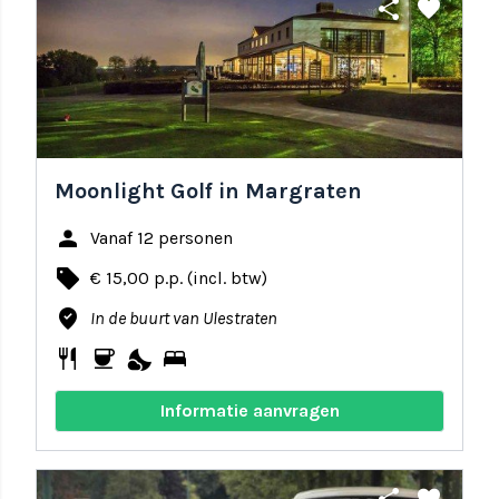
share
favorite
Moonlight Golf in Margraten
person
Vanaf 12 personen
local_offer
€ 15,00 p.p. (incl. btw)
where_to_vote
In de buurt van Ulestraten
restaurant
coffee
nights_stay
bed
Informatie aanvragen