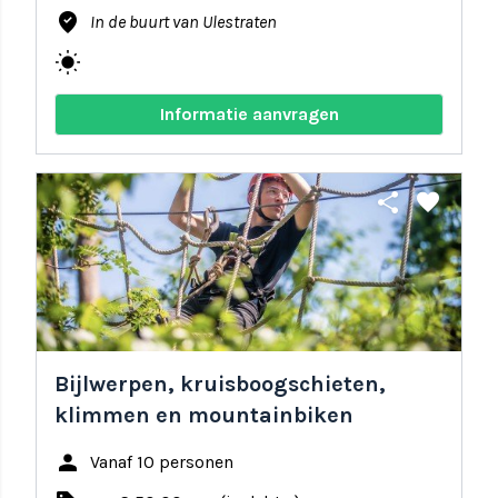
where_to_vote
In de buurt van Ulestraten
wb_sunny
Informatie aanvragen
share
favorite
Bijlwerpen, kruisboogschieten,
klimmen en mountainbiken
person
Vanaf 10 personen