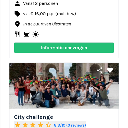
person
Vanaf 2 personen
local_offer
v.a. € 16,00 p.p. (incl. btw)
where_to_vote
In de buurt van Ulestraten
restaurant
coffee
wb_sunny
Informatie aanvragen
share
favorite
City challenge
star
star
star
star
star_half
8.8/10 (3 reviews)