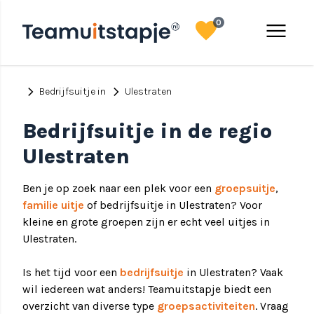
favorite
menu
0
chevron_right
chevron_right
Bedrijfsuitje in
Ulestraten
Bedrijfsuitje in de regio
Ulestraten
Ben je op zoek naar een plek voor een
groepsuitje
,
familie uitje
of bedrijfsuitje in Ulestraten? Voor
kleine en grote groepen zijn er echt veel uitjes in
Ulestraten.
Is het tijd voor een
bedrijfsuitje
in Ulestraten? Vaak
wil iedereen wat anders! Teamuitstapje biedt een
overzicht van diverse type
groepsactiviteiten
. Vraag