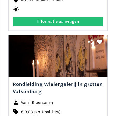
where_to_vote
wb_sunny
Informatie aanvragen
share
favorite
Rondleiding Wielergalerij in grotten
Valkenburg
person
Vanaf 8 personen
local_offer
€ 9,00 p.p. (incl. btw)