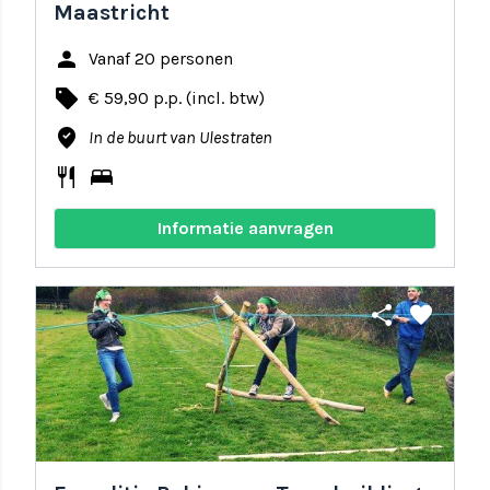
Maastricht
person
Vanaf 20 personen
local_offer
€ 59,90 p.p. (incl. btw)
where_to_vote
In de buurt van Ulestraten
restaurant
bed
Informatie aanvragen
share
favorite