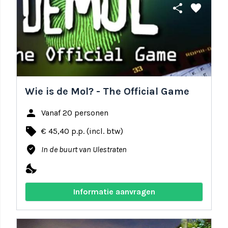
share
favorite
Wie is de Mol? - The Official Game
person
Vanaf 20 personen
local_offer
€ 45,40 p.p. (incl. btw)
where_to_vote
In de buurt van Ulestraten
nights_stay
Informatie aanvragen