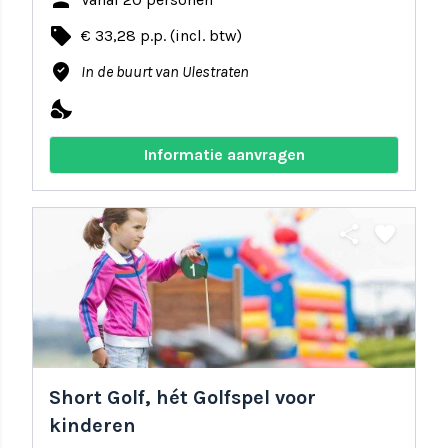
person
local_offer
€ 33,28 p.p. (incl. btw)
where_to_vote
In de buurt van Ulestraten
nights_stay
Informatie aanvragen
share
favorite
Short Golf, hét Golfspel voor
kinderen