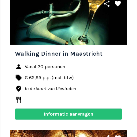
share
favorite
Walking Dinner in Maastricht
person
Vanaf 20 personen
local_offer
€ 65,95 p.p. (incl. btw)
where_to_vote
In de buurt van Ulestraten
restaurant
Informatie aanvragen