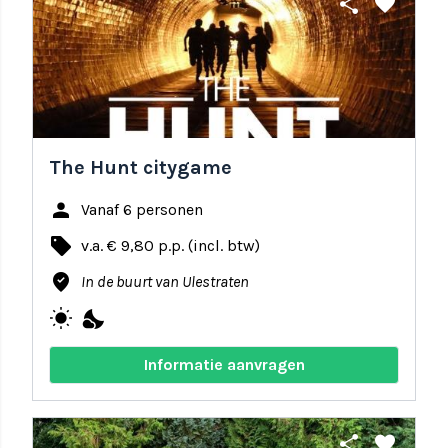
share
favorite
The Hunt citygame
person
Vanaf 6 personen
local_offer
v.a. € 9,80 p.p. (incl. btw)
where_to_vote
In de buurt van Ulestraten
wb_sunny
nights_stay
Informatie aanvragen
share
favorite