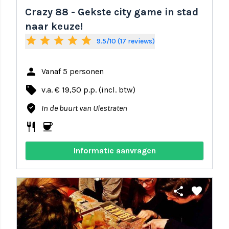
Crazy 88 - Gekste city game in stad
naar keuze!
star
star
star
star
star
9.5/10 (17 reviews)
person
Vanaf 5 personen
local_offer
v.a. € 19,50 p.p. (incl. btw)
where_to_vote
In de buurt van Ulestraten
restaurant
coffee
Informatie aanvragen
share
favorite