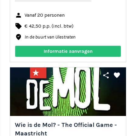
person
Vanaf 20 personen
local_offer
€ 42,50 p.p. (incl. btw)
where_to_vote
In de buurt van Ulestraten
Informatie aanvragen
share
favorite
Wie is de Mol? - The Official Game -
Maastricht