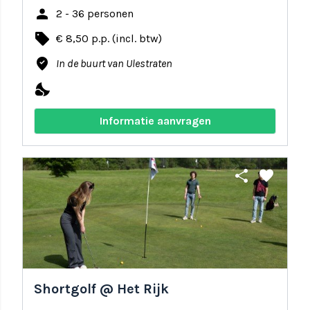
person
2 - 36 personen
local_offer
€ 8,50 p.p. (incl. btw)
where_to_vote
In de buurt van Ulestraten
nights_stay
Informatie aanvragen
share
favorite
Shortgolf @ Het Rijk