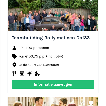
Teambuilding Rally met een Daf33
person
12 - 100 personen
local_offer
v.a. € 53,75 p.p. (incl. btw)
where_to_vote
In de buurt van Ulestraten
restaurant
coffee
wb_sunny
nights_stay
Informatie aanvragen
share
favorite