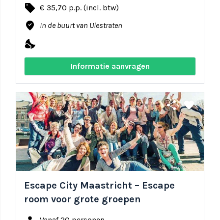
local_offer
€ 35,70 p.p. (incl. btw)
where_to_vote
In de buurt van Ulestraten
nights_stay
Informatie aanvragen
share
favorite
Escape City Maastricht – Escape
room voor grote groepen
Vanaf 20 personen