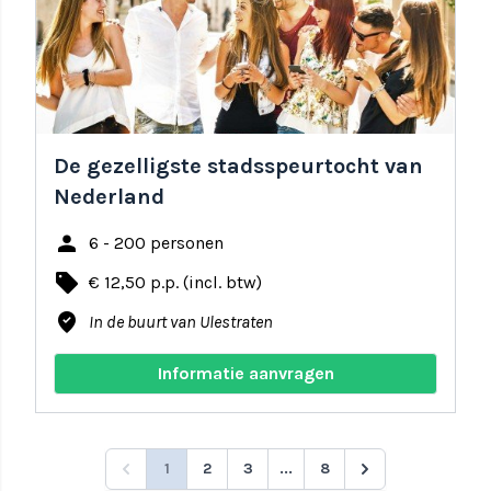
De gezelligste stadsspeurtocht van
Nederland
person
6 - 200 personen
local_offer
€ 12,50 p.p. (incl. btw)
where_to_vote
In de buurt van Ulestraten
Informatie aanvragen
1
2
3
...
8