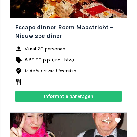
Escape dinner Room Maastricht –
Nieuw speldiner
person
Vanaf 20 personen
local_offer
€ 59,90 p.p. (incl. btw)
where_to_vote
In de buurt van Ulestraten
restaurant
Informatie aanvragen
share
favorite