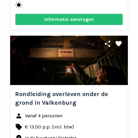
wb_sunny
Informatie aanvragen
share
favorite
Rondleiding overleven onder de
grond in Valkenburg
person
Vanaf 4 personen
local_offer
€ 13,00 p.p. (incl. btw)
In de buurt van Ulestraten