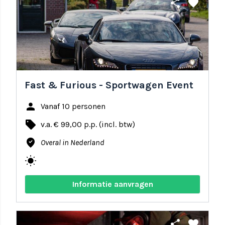
share
favorite
Fast & Furious - Sportwagen Event
person
Vanaf 10 personen
local_offer
v.a. € 99,00 p.p. (incl. btw)
where_to_vote
Overal in Nederland
wb_sunny
Informatie aanvragen
share
favorite