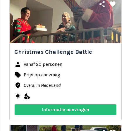
share
favorite
Christmas Challenge Battle
person
Vanaf 20 personen
local_offer
Prijs op aanvraag
where_to_vote
Overal in Nederland
wb_sunny
nights_stay
Informatie aanvragen