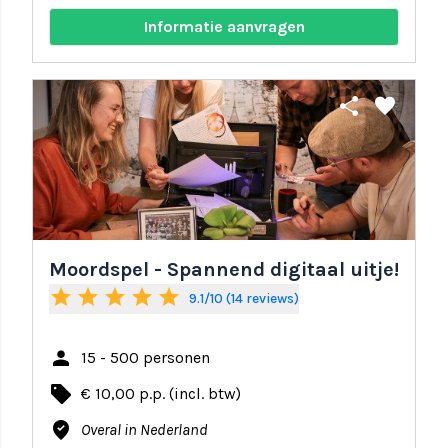
Informatie aanvragen
share
favorite
Moordspel - Spannend digitaal uitje!
star
star
star
star
star
9.1/10 (14 reviews)
person
15 - 500 personen
local_offer
€ 10,00 p.p. (incl. btw)
where_to_vote
Overal in Nederland