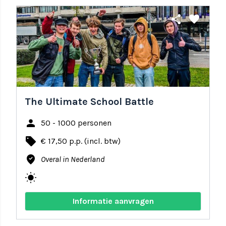
share
favorite
The Ultimate School Battle
person
50 - 1000 personen
local_offer
€ 17,50 p.p. (incl. btw)
where_to_vote
Overal in Nederland
wb_sunny
Informatie aanvragen