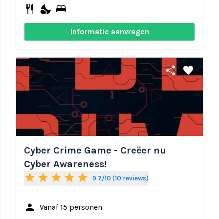
restaurant
nights_stay
bed
Informatie aanvragen
share
favorite
Cyber Crime Game - Creëer nu
Cyber Awareness!
star
star
star
star
star
9.7/10 (10 reviews)
person
Vanaf 15 personen