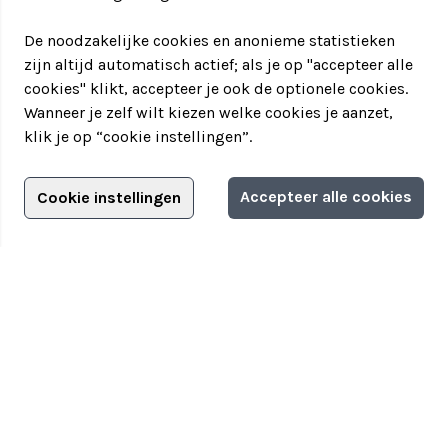
De noodzakelijke cookies en anonieme statistieken
zijn altijd automatisch actief; als je op "accepteer alle
cookies" klikt, accepteer je ook de optionele cookies.
Wanneer je zelf wilt kiezen welke cookies je aanzet,
klik je op “cookie instellingen”.
Adverteren?
Accepteer alle cookies
Cookie instellingen
Filter jouw teamuitstapje!
Adverteerdersopties
Teamuitstapje
> Over Teamuitstapje
> Inspiratie
> Bedrijfsuitje in...
Disclaimer
|
Privacyverklaring