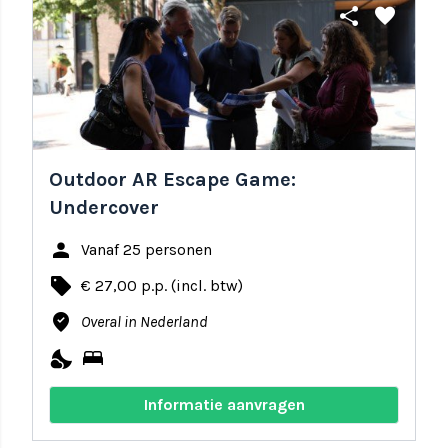
share
favorite
Outdoor AR Escape Game:
Undercover
person
Vanaf 25 personen
local_offer
€ 27,00 p.p. (incl. btw)
where_to_vote
Overal in Nederland
nights_stay
bed
Informatie aanvragen