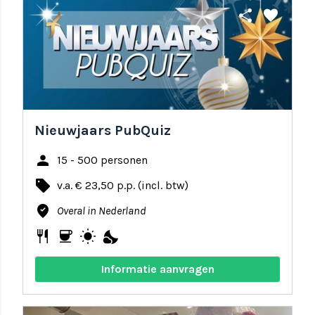
share
favorite
Nieuwjaars PubQuiz
person
15 - 500 personen
local_offer
v.a. € 23,50 p.p. (incl. btw)
where_to_vote
Overal in Nederland
restaurant
coffee
wb_sunny
nights_stay
Informatie aanvragen