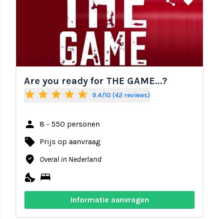
share
favorite
Are you ready for THE GAME...?
star
star
star
star
star
9.4/10 (42 reviews)
person
8 - 550 personen
local_offer
Prijs op aanvraag
where_to_vote
Overal in Nederland
nights_stay
bed
Informatie aanvragen