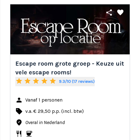
share
favorite
Escape room grote groep - Keuze uit
vele escape rooms!
star
star
star
star
star
9.3/10 (17 reviews)
person
Vanaf 1 personen
local_offer
v.a. € 29,50 p.p. (incl. btw)
where_to_vote
Overal in Nederland
restaurant
coffee