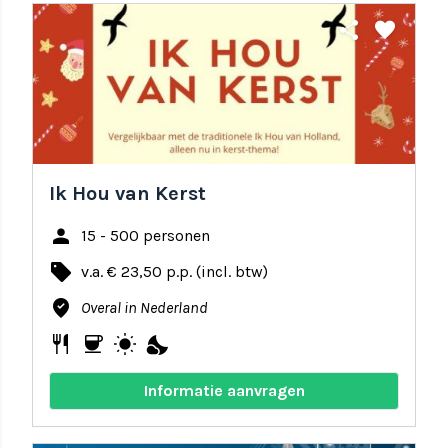
share
favorite
Ik Hou van Kerst
person
15 - 500 personen
local_offer
v.a. € 23,50 p.p. (incl. btw)
where_to_vote
Overal in Nederland
restaurant
coffee
wb_sunny
nights_stay
Informatie aanvragen