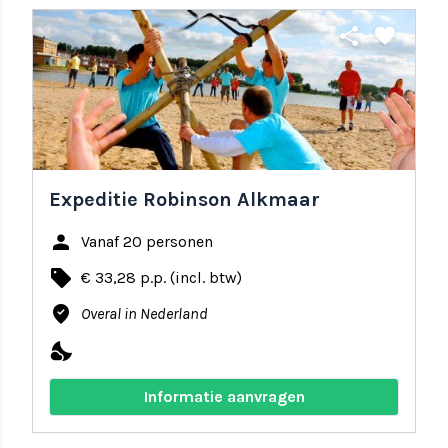
share
favorite
Expeditie Robinson Alkmaar
person
Vanaf 20 personen
local_offer
€ 33,28 p.p. (incl. btw)
where_to_vote
Overal in Nederland
nights_stay
Informatie aanvragen