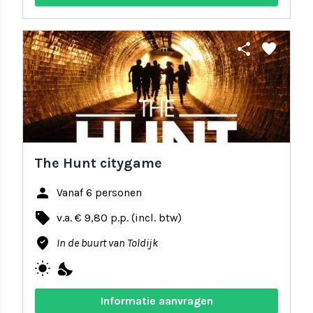
share
favorite
The Hunt citygame
person
Vanaf 6 personen
local_offer
v.a. € 9,80 p.p. (incl. btw)
where_to_vote
In de buurt van Toldijk
wb_sunny
nights_stay
Informatie aanvragen