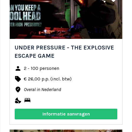
UNDER PRESSURE - THE EXPLOSIVE
ESCAPE GAME
person
2 - 100 personen
local_offer
€ 26,00 p.p. (incl. btw)
where_to_vote
Overal in Nederland
nights_stay
bed
Informatie aanvragen