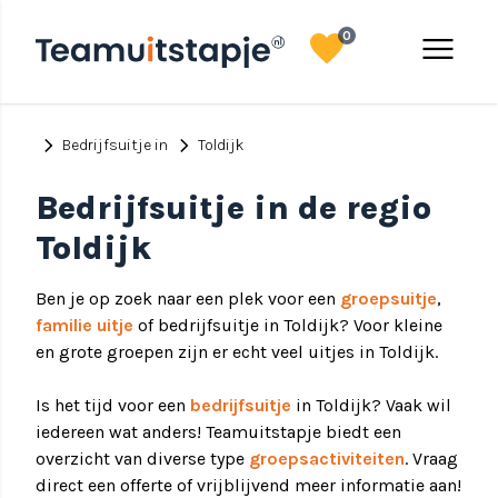
favorite
menu
0
chevron_right
chevron_right
Bedrijfsuitje in
Toldijk
Bedrijfsuitje in de regio
Toldijk
Ben je op zoek naar een plek voor een
groepsuitje
,
familie uitje
of bedrijfsuitje in Toldijk? Voor kleine
en grote groepen zijn er echt veel uitjes in Toldijk.
Is het tijd voor een
bedrijfsuitje
in Toldijk? Vaak wil
iedereen wat anders! Teamuitstapje biedt een
overzicht van diverse type
groepsactiviteiten
. Vraag
direct een offerte of vrijblijvend meer informatie aan!