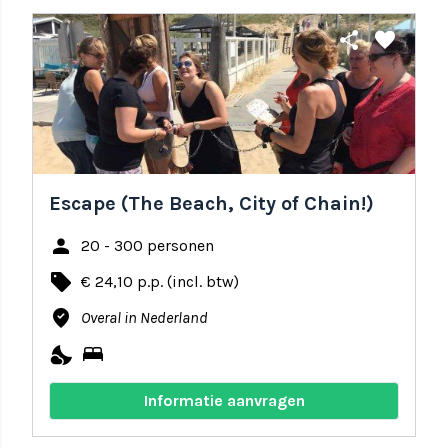
share
favorite
Escape (The Beach, City of Chain!)
person
20 - 300 personen
local_offer
€ 24,10 p.p. (incl. btw)
where_to_vote
Overal in Nederland
nights_stay
bed
Informatie aanvragen