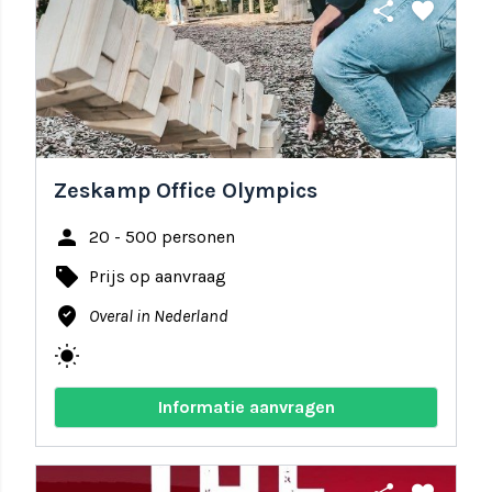
share
favorite
Zeskamp Office Olympics
person
20 - 500 personen
local_offer
Prijs op aanvraag
where_to_vote
Overal in Nederland
wb_sunny
Informatie aanvragen