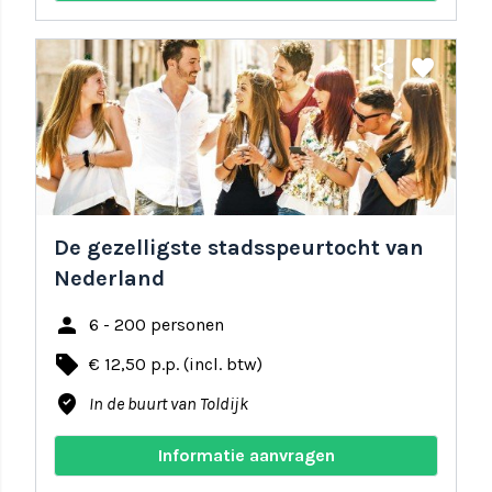
share
favorite
De gezelligste stadsspeurtocht van
Nederland
person
6 - 200 personen
local_offer
€ 12,50 p.p. (incl. btw)
where_to_vote
In de buurt van Toldijk
Informatie aanvragen