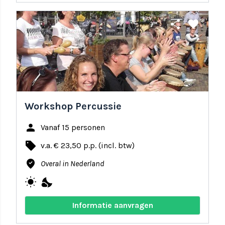
share
favorite
Workshop Percussie
person
Vanaf 15 personen
local_offer
v.a. € 23,50 p.p. (incl. btw)
where_to_vote
Overal in Nederland
wb_sunny
nights_stay
Informatie aanvragen