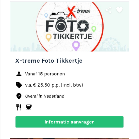
share
favorite
X-treme Foto Tikkertje
person
Vanaf 15 personen
local_offer
v.a. € 25,50 p.p. (incl. btw)
where_to_vote
Overal in Nederland
restaurant
coffee
Informatie aanvragen