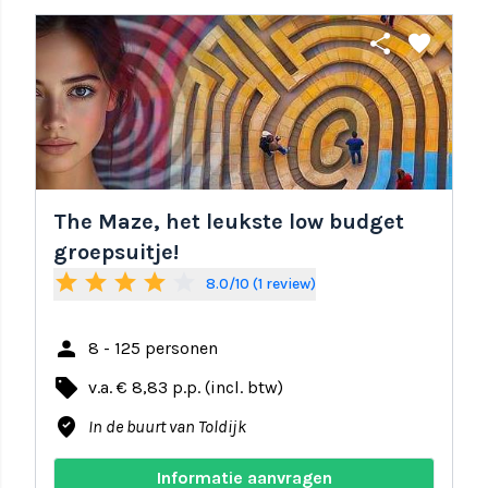
share
favorite
The Maze, het leukste low budget
groepsuitje!
star
star
star
star
star_border
8.0/10 (1 review)
person
8 - 125 personen
local_offer
v.a. € 8,83 p.p. (incl. btw)
where_to_vote
In de buurt van Toldijk
Informatie aanvragen