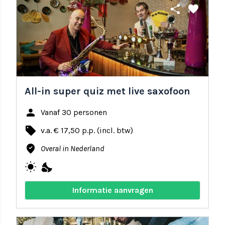
share
favorite
All-in super quiz met live saxofoon
person
Vanaf 30 personen
local_offer
v.a. € 17,50 p.p. (incl. btw)
where_to_vote
Overal in Nederland
wb_sunny
nights_stay
Informatie aanvragen