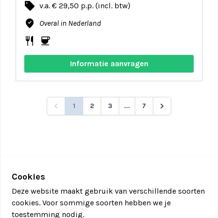
local_offer
v.a. € 29,50 p.p. (incl. btw)
where_to_vote
Overal in Nederland
restaurant
coffee
Informatie aanvragen
1
2
3
...
7
Cookies
Deze website maakt gebruik van verschillende soorten
cookies. Voor sommige soorten hebben we je
toestemming nodig.