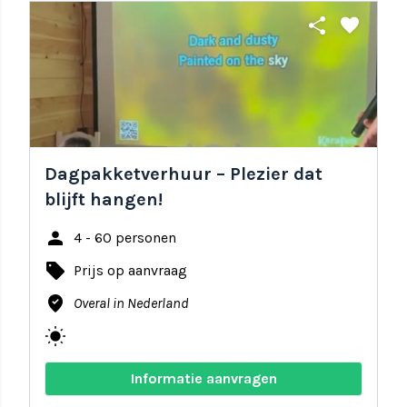
share
favorite
Dagpakketverhuur – Plezier dat
blijft hangen!
person
4 - 60 personen
local_offer
Prijs op aanvraag
where_to_vote
Overal in Nederland
wb_sunny
Informatie aanvragen