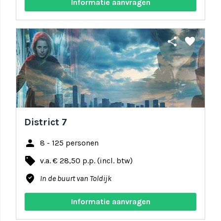
Informatie aanvragen
share
favorite
District 7
person
8 - 125 personen
local_offer
v.a. € 28,50 p.p. (incl. btw)
where_to_vote
In de buurt van Toldijk
Informatie aanvragen