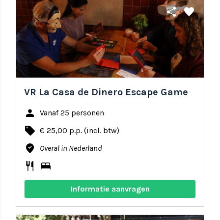
share
favorite
VR La Casa de Dinero Escape Game
person
Vanaf 25 personen
local_offer
€ 25,00 p.p. (incl. btw)
where_to_vote
Overal in Nederland
restaurant
bed
Informatie aanvragen