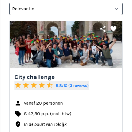
share
favorite
City challenge
star
star
star
star
star_half
8.8/10 (3 reviews)
person
Vanaf 20 personen
local_offer
€ 42,50 p.p. (incl. btw)
where_to_vote
In de buurt van Toldijk