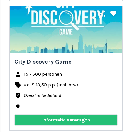
share
favorite
City Discovery Game
person
15 - 500 personen
local_offer
v.a. € 13,50 p.p. (incl. btw)
where_to_vote
Overal in Nederland
wb_sunny
Informatie aanvragen