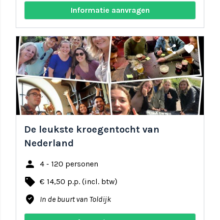
Informatie aanvragen
share
favorite
De leukste kroegentocht van
Nederland
person
4 - 120 personen
local_offer
€ 14,50 p.p. (incl. btw)
where_to_vote
In de buurt van Toldijk