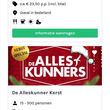
local_offer
v.a. € 23,50 p.p. (incl. btw)
where_to_vote
Overal in Nederland
restaurant
coffee
wb_sunny
nights_stay
Informatie aanvragen
share
favorite
De Alleskunner Kerst
person
15 - 500 personen