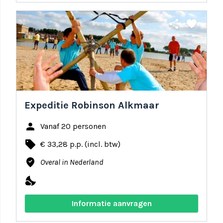
share
favorite
Expeditie Robinson Alkmaar
person
Vanaf 20 personen
local_offer
€ 33,28 p.p. (incl. btw)
where_to_vote
Overal in Nederland
nights_stay
Informatie aanvragen