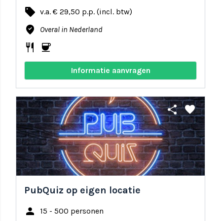
local_offer
v.a. € 29,50 p.p. (incl. btw)
where_to_vote
Overal in Nederland
restaurant
coffee
Informatie aanvragen
share
favorite
PubQuiz op eigen locatie
person
15 - 500 personen