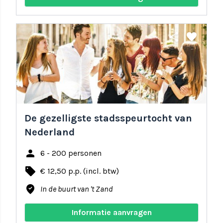
share
favorite
De gezelligste stadsspeurtocht van
Nederland
person
6 - 200 personen
local_offer
€ 12,50 p.p. (incl. btw)
where_to_vote
In de buurt van 't Zand
Informatie aanvragen