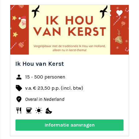
share
favorite
Ik Hou van Kerst
person
15 - 500 personen
local_offer
v.a. € 23,50 p.p. (incl. btw)
where_to_vote
Overal in Nederland
restaurant
coffee
wb_sunny
nights_stay
Informatie aanvragen