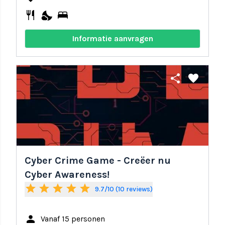
restaurant
nights_stay
bed
Informatie aanvragen
share
favorite
Cyber Crime Game - Creëer nu
Cyber Awareness!
star
star
star
star
star
9.7/10 (10 reviews)
person
Vanaf 15 personen