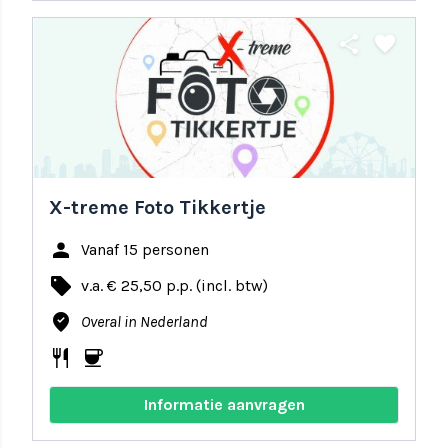
share
favorite
X-treme Foto Tikkertje
person
Vanaf 15 personen
local_offer
v.a. € 25,50 p.p. (incl. btw)
where_to_vote
Overal in Nederland
restaurant
coffee
Informatie aanvragen