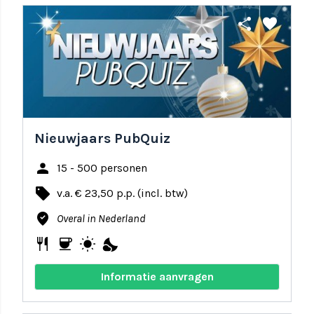
share
favorite
Nieuwjaars PubQuiz
person
15 - 500 personen
local_offer
v.a. € 23,50 p.p. (incl. btw)
where_to_vote
Overal in Nederland
restaurant
coffee
wb_sunny
nights_stay
Informatie aanvragen