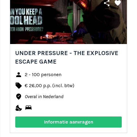
share
favorite
UNDER PRESSURE - THE EXPLOSIVE
ESCAPE GAME
person
2 - 100 personen
local_offer
€ 26,00 p.p. (incl. btw)
where_to_vote
Overal in Nederland
nights_stay
bed
Informatie aanvragen