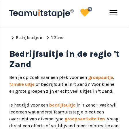
favorite
menu
0
chevron_right
chevron_right
Bedrijfsuitje in
't Zand
Bedrijfsuitje in de regio 't
Zand
Ben je op zoek naar een plek voor een
groepsuitje
,
familie uitje
of bedrijfsuitje in 't Zand? Voor kleine
en grote groepen zijn er echt veel uitjes in 't Zand.
Is het tijd voor een
bedrijfsuitje
in 't Zand? Vaak wil
iedereen wat anders! Teamuitstapje biedt een
overzicht van diverse type
groepsactiviteiten
. Vraag
direct een offerte of vrijblijvend meer informatie aan!