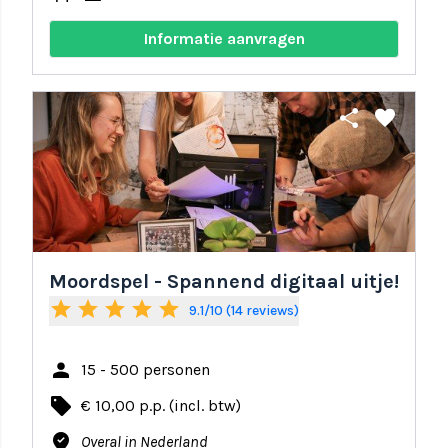
Informatie aanvragen
share
favorite
Moordspel - Spannend digitaal uitje!
star
star
star
star
star
9.1/10 (14 reviews)
person
15 - 500 personen
local_offer
€ 10,00 p.p. (incl. btw)
where_to_vote
Overal in Nederland