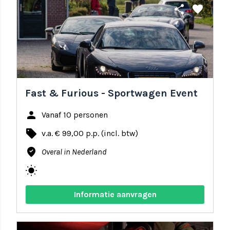
share
favorite
Fast & Furious - Sportwagen Event
person
Vanaf 10 personen
local_offer
v.a. € 99,00 p.p. (incl. btw)
where_to_vote
Overal in Nederland
wb_sunny
Informatie aanvragen