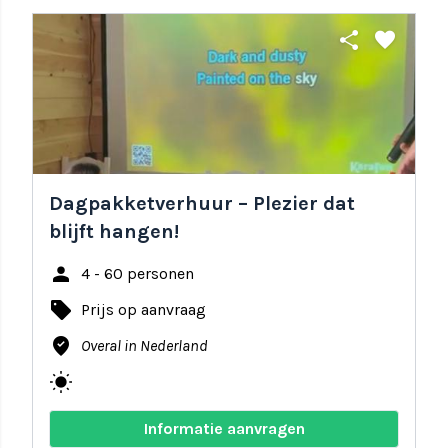
share
favorite
Dagpakketverhuur – Plezier dat
blijft hangen!
person
4 - 60 personen
local_offer
Prijs op aanvraag
where_to_vote
Overal in Nederland
wb_sunny
Informatie aanvragen