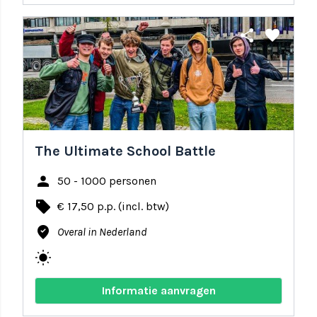
share
favorite
The Ultimate School Battle
person
50 - 1000 personen
local_offer
€ 17,50 p.p. (incl. btw)
where_to_vote
Overal in Nederland
wb_sunny
Informatie aanvragen