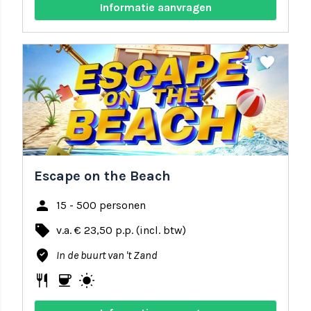
Informatie aanvragen
share
favorite
Escape on the Beach
person
15 - 500 personen
local_offer
v.a. € 23,50 p.p. (incl. btw)
where_to_vote
In de buurt van 't Zand
restaurant
coffee
wb_sunny