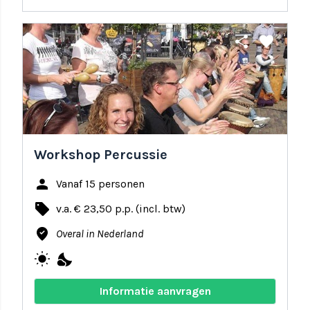
share
favorite
Workshop Percussie
person
Vanaf 15 personen
local_offer
v.a. € 23,50 p.p. (incl. btw)
where_to_vote
Overal in Nederland
wb_sunny
nights_stay
Informatie aanvragen