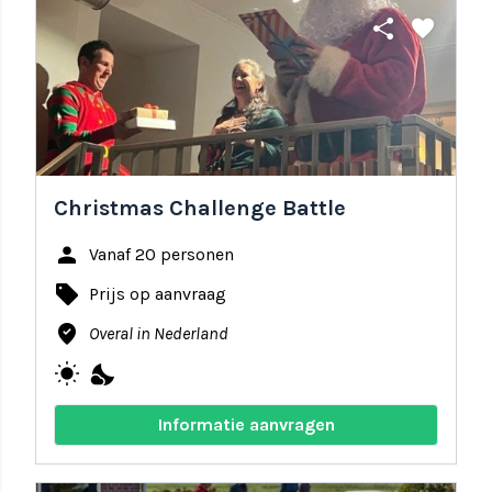
share
favorite
Christmas Challenge Battle
person
Vanaf 20 personen
local_offer
Prijs op aanvraag
where_to_vote
Overal in Nederland
wb_sunny
nights_stay
Informatie aanvragen