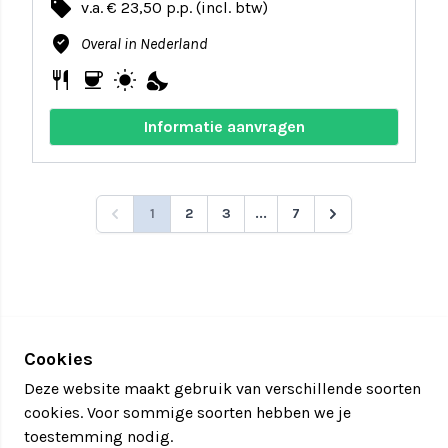
local_offer
v.a. € 23,50 p.p. (incl. btw)
where_to_vote
Overal in Nederland
restaurant
coffee
wb_sunny
nights_stay
Informatie aanvragen
1
2
3
...
7
Cookies
Deze website maakt gebruik van verschillende soorten
cookies. Voor sommige soorten hebben we je
toestemming nodig.