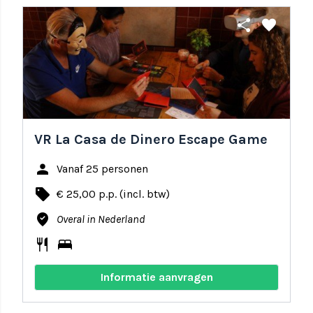
share
favorite
VR La Casa de Dinero Escape Game
person
Vanaf 25 personen
local_offer
€ 25,00 p.p. (incl. btw)
where_to_vote
Overal in Nederland
restaurant
bed
Informatie aanvragen