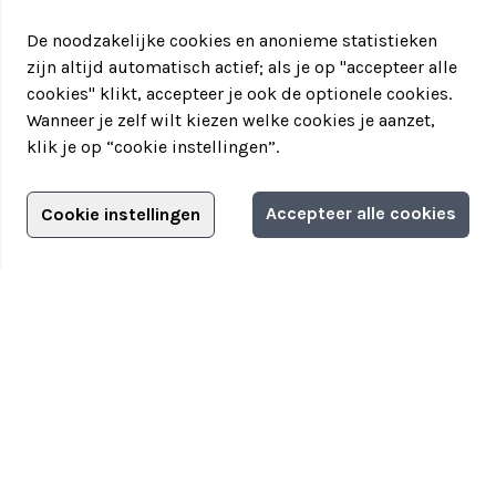
De noodzakelijke cookies en anonieme statistieken
zijn altijd automatisch actief; als je op "accepteer alle
cookies" klikt, accepteer je ook de optionele cookies.
Wanneer je zelf wilt kiezen welke cookies je aanzet,
klik je op “cookie instellingen”.
Adverteren?
Accepteer alle cookies
Cookie instellingen
Filter jouw teamuitstapje!
Adverteerdersopties
Teamuitstapje
> Over Teamuitstapje
> Inspiratie
> Bedrijfsuitje in...
Disclaimer
|
Privacyverklaring