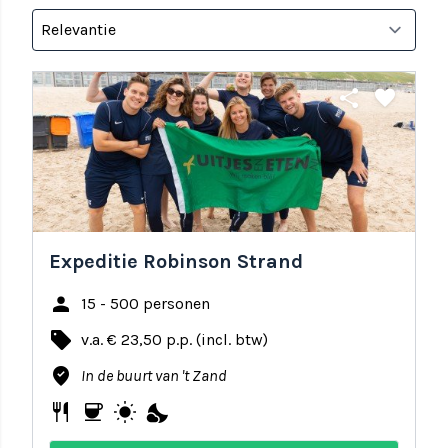
share
favorite
Expeditie Robinson Strand
person
15 - 500 personen
local_offer
v.a. € 23,50 p.p. (incl. btw)
where_to_vote
In de buurt van 't Zand
restaurant
coffee
wb_sunny
nights_stay