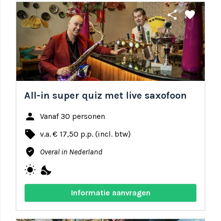
share
favorite
All-in super quiz met live saxofoon
person
Vanaf 30 personen
local_offer
v.a. € 17,50 p.p. (incl. btw)
where_to_vote
Overal in Nederland
wb_sunny
nights_stay
Informatie aanvragen