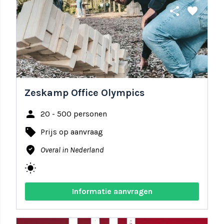
share
favorite
Zeskamp Office Olympics
person
20 - 500 personen
local_offer
Prijs op aanvraag
where_to_vote
Overal in Nederland
wb_sunny
Informatie aanvragen