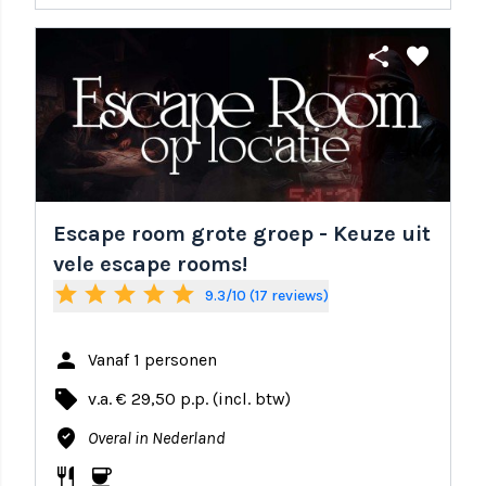
share
favorite
Escape room grote groep - Keuze uit
vele escape rooms!
star
star
star
star
star
9.3/10 (17 reviews)
person
Vanaf 1 personen
local_offer
v.a. € 29,50 p.p. (incl. btw)
where_to_vote
Overal in Nederland
restaurant
coffee