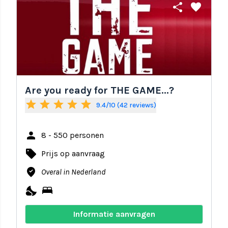
share
favorite
Are you ready for THE GAME...?
star
star
star
star
star
9.4/10 (42 reviews)
person
8 - 550 personen
local_offer
Prijs op aanvraag
where_to_vote
Overal in Nederland
nights_stay
bed
Informatie aanvragen