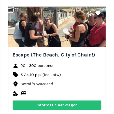
share
favorite
Escape (The Beach, City of Chain!)
person
20 - 300 personen
local_offer
€ 24,10 p.p. (incl. btw)
where_to_vote
Overal in Nederland
nights_stay
bed
Informatie aanvragen