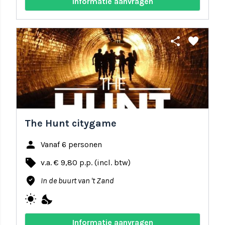
Informatie aanvragen
share
favorite
The Hunt citygame
person
Vanaf 6 personen
local_offer
v.a. € 9,80 p.p. (incl. btw)
where_to_vote
In de buurt van 't Zand
wb_sunny
nights_stay
Informatie aanvragen