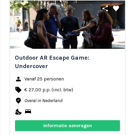
share
favorite
Outdoor AR Escape Game:
Undercover
person
Vanaf 25 personen
local_offer
€ 27,00 p.p. (incl. btw)
where_to_vote
Overal in Nederland
nights_stay
bed
Informatie aanvragen