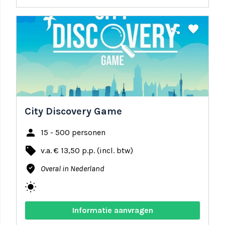
share
favorite
City Discovery Game
person
15 - 500 personen
local_offer
v.a. € 13,50 p.p. (incl. btw)
where_to_vote
Overal in Nederland
wb_sunny
Informatie aanvragen