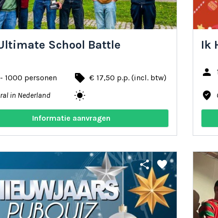
Ultimate School Battle
Ik 
person
local_offer
 - 1000 personen
€ 17,50 p.p. (incl. btw)
wb_sunny
where_to_vote
ral in Nederland
Informatie aanvragen
share
favorite