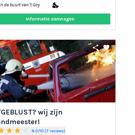
nights_stay
In de buurt van 't Goy
Informatie aanvragen
share
favorite
TGEBLUST? wij zijn
andmeester!
tar
star
star
star_border
8.0/10 (7 reviews)