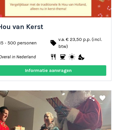
Hou van Kerst
v.a. € 23,50 p.p. (incl.
local_offer
15 - 500 personen
btw)
restaurant
coffee
wb_sunny
nights_stay
Overal in Nederland
Informatie aanvragen
share
favorite