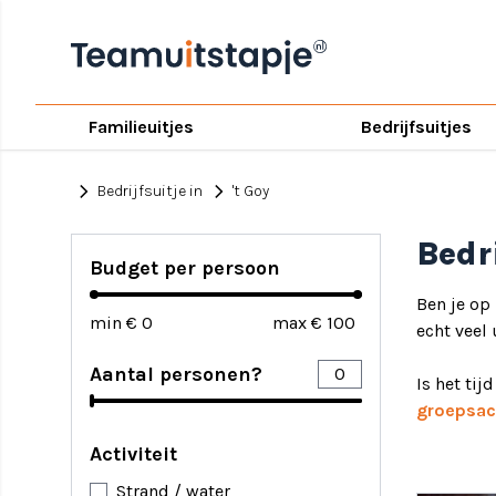
Familieuitjes
Bedrijfsuitjes
chevron_right
chevron_right
Bedrijfsuitje in
't Goy
Bedri
Budget per persoon
Ben je op
min €
max €
echt veel u
Aantal personen?
Is het tij
groepsact
Activiteit
Strand / water