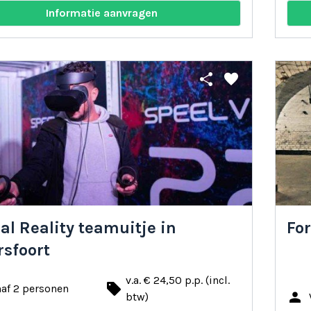
Informatie aanvragen
share
favorite
ual Reality teamuitje in
For
sfoort
v.a. € 24,50 p.p. (incl.
local_offer
af 2 personen
person
btw)