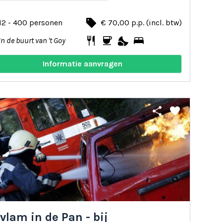
local_offer
12 - 400 personen
€ 70,00 p.p. (incl. btw)
restaurant
coffee
nights_stay
bed
In de buurt van 't Goy
Informatie aanvragen
share
favorite
vlam in de Pan - bij