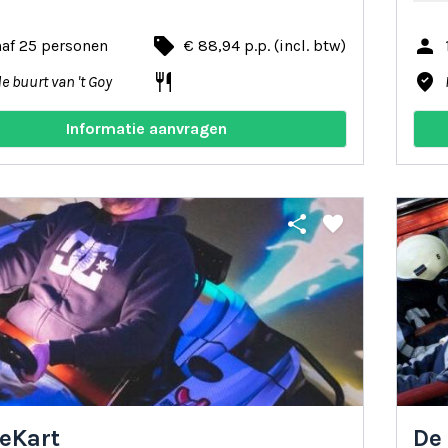
local_offer
person
naf 25 personen
€ 88,94 p.p. (incl. btw)
restaurant
where_to_vote
de buurt van 't Goy
Informatie aanvragen
share
favorite
leKart
De 