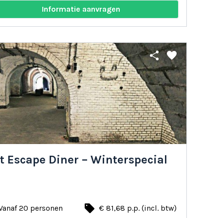
Informatie aanvragen
share
favorite
t Escape Diner – Winterspecial
local_offer
Vanaf 20 personen
€ 81,68 p.p. (incl. btw)