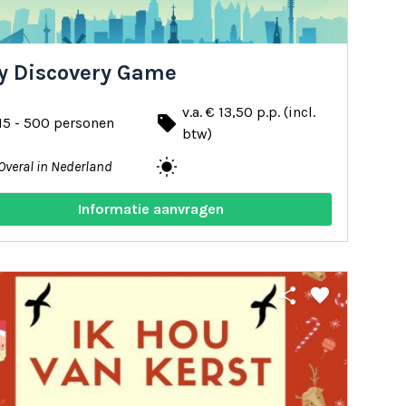
ty Discovery Game
v.a. € 13,50 p.p. (incl.
local_offer
15 - 500 personen
btw)
wb_sunny
Overal in Nederland
Informatie aanvragen
share
favorite