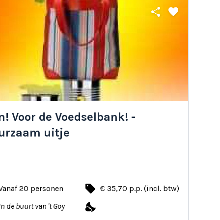
share
favorite
! Voor de Voedselbank! -
urzaam uitje
local_offer
Vanaf 20 personen
€ 35,70 p.p. (incl. btw)
nights_stay
In de buurt van 't Goy