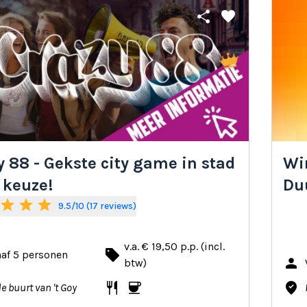
share
favorite
y 88 - Gekste city game in stad
Win
 keuze!
Du
star
star
star
9.5/10 (17 reviews)
v.a. € 19,50 p.p. (incl.
local_offer
af 5 personen
person
btw)
restaurant
coffee
where_to_vote
de buurt van 't Goy