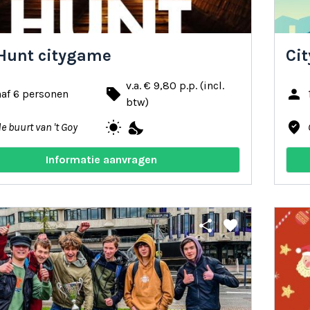
Hunt citygame
Ci
v.a. € 9,80 p.p. (incl.
local_offer
person
af 6 personen
btw)
wb_sunny
nights_stay
where_to_vote
de buurt van 't Goy
Informatie aanvragen
share
favorite