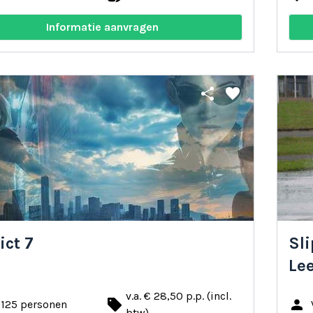
Informatie aanvragen
share
favorite
ict 7
Sli
Le
v.a. € 28,50 p.p. (incl.
local_offer
person
 125 personen
btw)