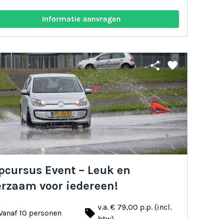
Informatie aanvragen
share
favorite
pcursus Event – Leuk en
erzaam voor iedereen!
v.a. € 79,00 p.p. (incl.
local_offer
Vanaf 10 personen
btw)