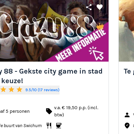
share
favorite
y 88 - Gekste city game in stad
Te
 keuze!
star
star
star
9.5/10 (17 reviews)
v.a. € 19,50 p.p. (incl.
local_offer
af 5 personen
person
btw)
restaurant
coffee
where_to_vote
de buurt van Swichum