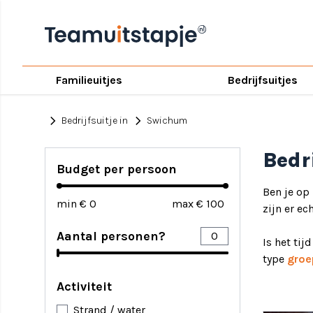
Familieuitjes
Bedrijfsuitjes
chevron_right
chevron_right
Bedrijfsuitje in
Swichum
Bedr
Budget per persoon
Ben je op
min €
max €
zijn er ec
Aantal personen?
Is het tij
type
groe
Activiteit
Strand / water