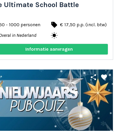
 Ultimate School Battle
local_offer
50 - 1000 personen
€ 17,50 p.p. (incl. btw)
wb_sunny
Overal in Nederland
Informatie aanvragen
share
favorite