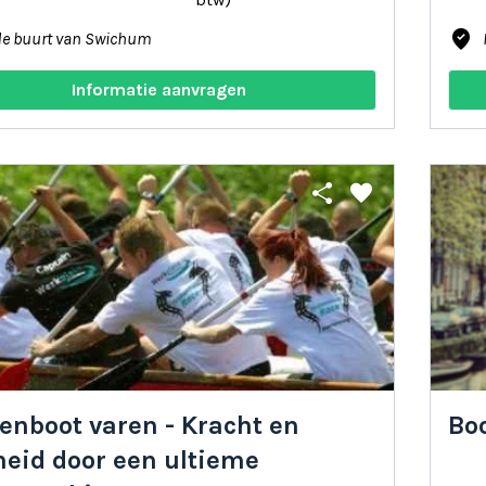
where_to_vote
de buurt van Swichum
Informatie aanvragen
share
favorite
enboot varen - Kracht en
Bo
heid door een ultieme