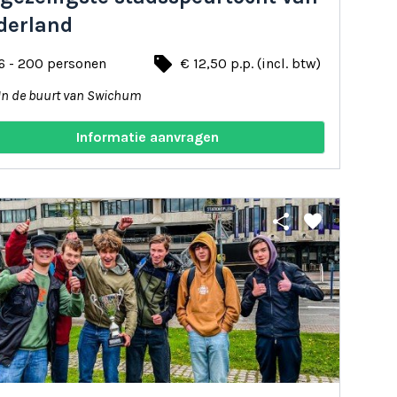
derland
local_offer
6 - 200 personen
€ 12,50 p.p. (incl. btw)
In de buurt van Swichum
Informatie aanvragen
share
favorite