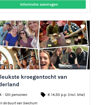
Informatie aanvragen
share
favorite
 leukste kroegentocht van
derland
local_offer
4 - 120 personen
€ 14,50 p.p. (incl. btw)
In de buurt van Swichum