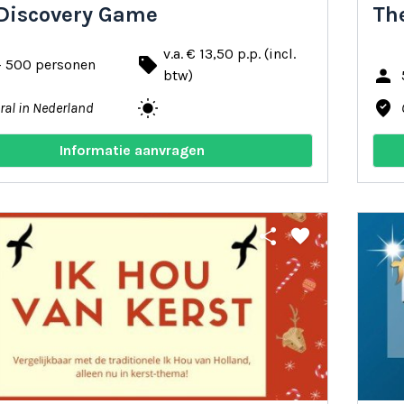
 Discovery Game
The
v.a. € 13,50 p.p. (incl.
local_offer
- 500 personen
person
btw)
wb_sunny
where_to_vote
ral in Nederland
Informatie aanvragen
share
favorite