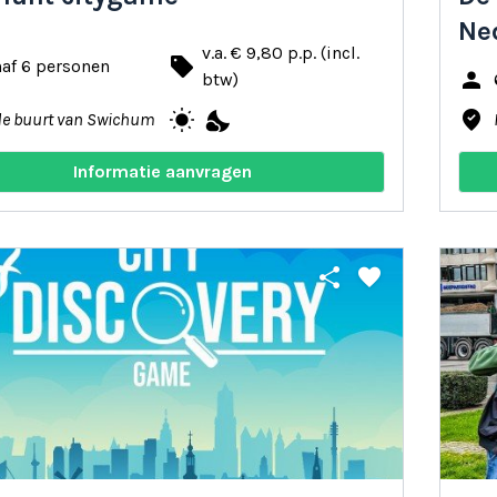
Ne
v.a. € 9,80 p.p. (incl.
local_offer
af 6 personen
person
btw)
wb_sunny
nights_stay
where_to_vote
de buurt van Swichum
Informatie aanvragen
share
favorite