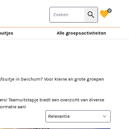
favorite
0
search
nuitjes
Alle groepsactiviteiten
jfsuitje in Swichum? Voor kleine en grote groepen
rs! Teamuitstapje biedt een overzicht van diverse
nformatie aan!