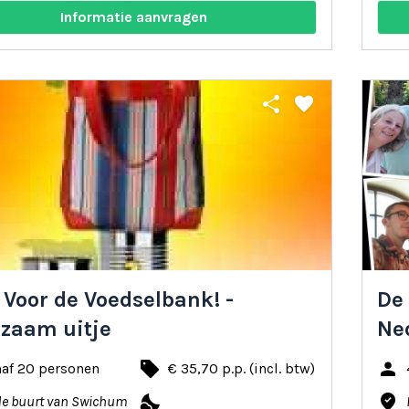
Informatie aanvragen
share
favorite
 Voor de Voedselbank! -
De
zaam uitje
Ne
local_offer
person
naf 20 personen
€ 35,70 p.p. (incl. btw)
nights_stay
where_to_vote
de buurt van Swichum