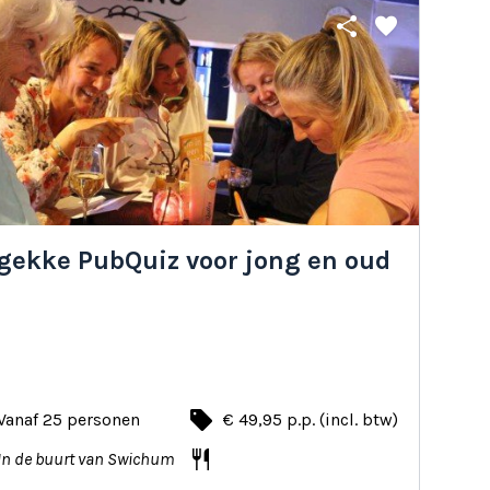
share
favorite
 gekke PubQuiz voor jong en oud
local_offer
Vanaf 25 personen
€ 49,95 p.p. (incl. btw)
restaurant
In de buurt van Swichum