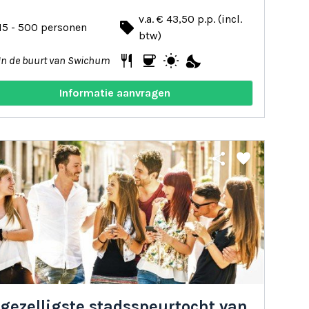
v.a. € 43,50 p.p. (incl.
local_offer
15 - 500 personen
btw)
restaurant
coffee
wb_sunny
nights_stay
In de buurt van Swichum
Informatie aanvragen
share
favorite
gezelligste stadsspeurtocht van