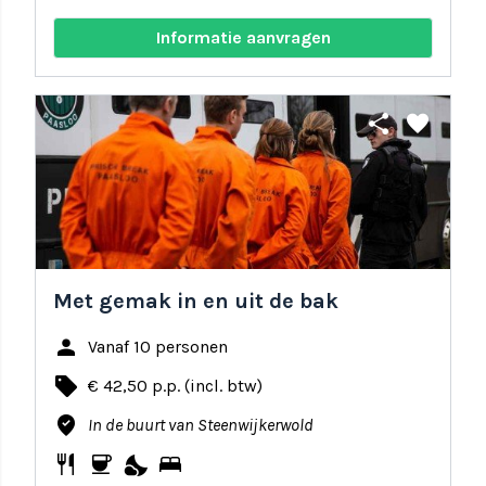
Informatie aanvragen
share
favorite
Met gemak in en uit de bak
person
Vanaf 10 personen
local_offer
€ 42,50 p.p. (incl. btw)
where_to_vote
In de buurt van Steenwijkerwold
restaurant
coffee
nights_stay
bed