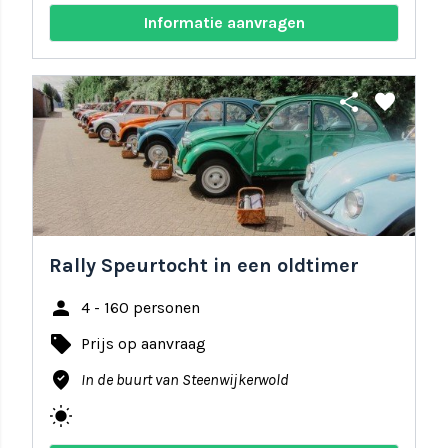
Informatie aanvragen
share
favorite
Rally Speurtocht in een oldtimer
person
4 - 160 personen
local_offer
Prijs op aanvraag
where_to_vote
In de buurt van Steenwijkerwold
wb_sunny