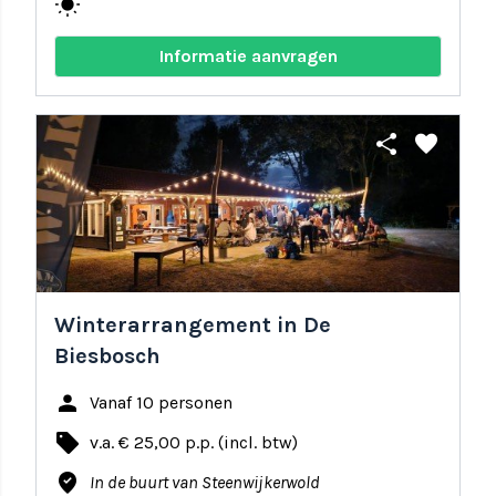
wb_sunny
Informatie aanvragen
share
favorite
Winterarrangement in De
Biesbosch
person
Vanaf 10 personen
local_offer
v.a. € 25,00 p.p. (incl. btw)
where_to_vote
In de buurt van Steenwijkerwold