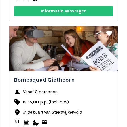
Informatie aanvragen
share
favorite
Bombsquad Giethoorn
person
Vanaf 6 personen
local_offer
€ 35,00 p.p. (incl. btw)
where_to_vote
In de buurt van Steenwijkerwold
restaurant
coffee
nights_stay
bed