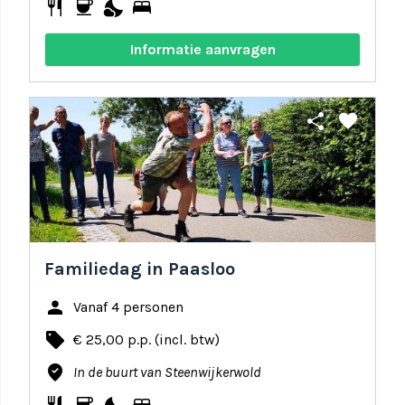
restaurant
coffee
nights_stay
bed
Informatie aanvragen
share
favorite
Familiedag in Paasloo
person
Vanaf 4 personen
local_offer
€ 25,00 p.p. (incl. btw)
where_to_vote
In de buurt van Steenwijkerwold