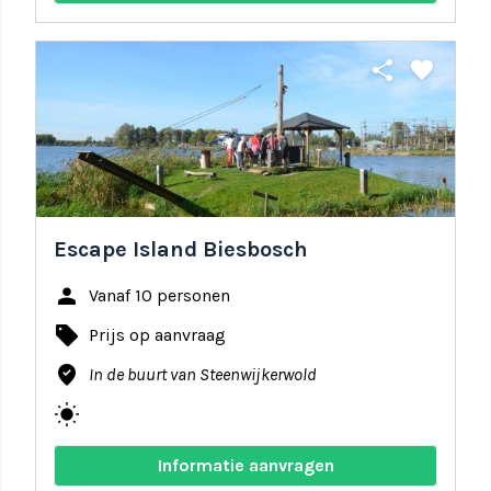
share
favorite
Escape Island Biesbosch
person
Vanaf 10 personen
local_offer
Prijs op aanvraag
where_to_vote
In de buurt van Steenwijkerwold
wb_sunny
Informatie aanvragen