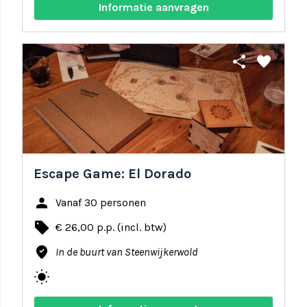
Informatie aanvragen
share
favorite
Escape Game: El Dorado
person
Vanaf 30 personen
local_offer
€ 26,00 p.p. (incl. btw)
where_to_vote
In de buurt van Steenwijkerwold
wb_sunny