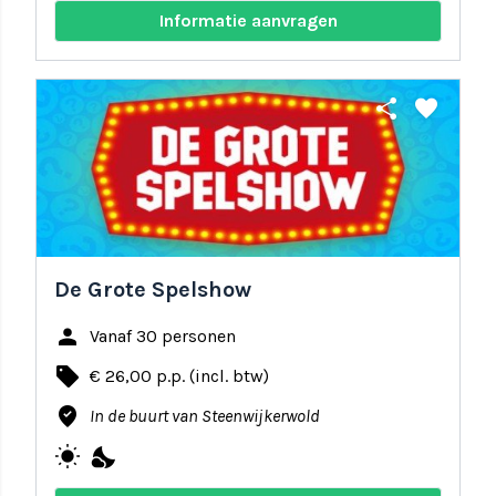
Informatie aanvragen
share
favorite
De Grote Spelshow
person
Vanaf 30 personen
local_offer
€ 26,00 p.p. (incl. btw)
where_to_vote
In de buurt van Steenwijkerwold
wb_sunny
nights_stay