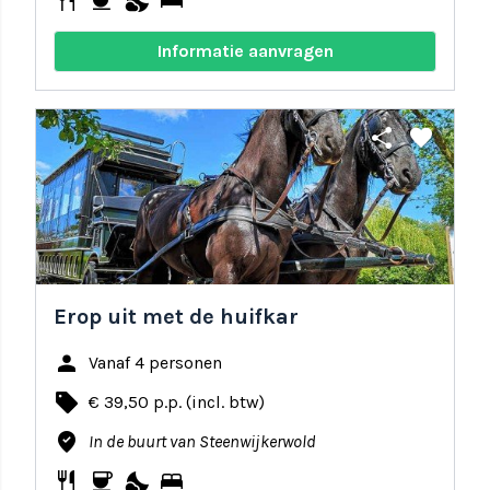
restaurant
coffee
nights_stay
bed
Informatie aanvragen
share
favorite
Erop uit met de huifkar
person
Vanaf 4 personen
local_offer
€ 39,50 p.p. (incl. btw)
where_to_vote
In de buurt van Steenwijkerwold
restaurant
coffee
nights_stay
bed