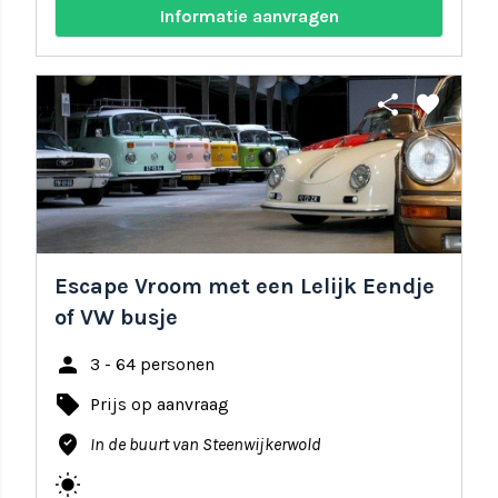
Informatie aanvragen
share
favorite
Escape Vroom met een Lelijk Eendje
of VW busje
person
3 - 64 personen
local_offer
Prijs op aanvraag
where_to_vote
In de buurt van Steenwijkerwold
wb_sunny