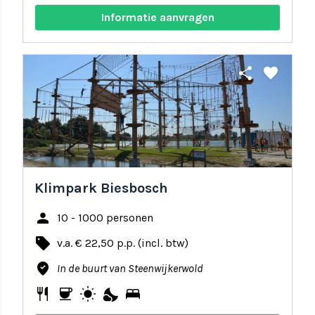
Informatie aanvragen
share
favorite
Klimpark Biesbosch
person
10 - 1000 personen
local_offer
v.a. € 22,50 p.p. (incl. btw)
where_to_vote
In de buurt van Steenwijkerwold
restaurant
coffee
wb_sunny
nights_stay
bed