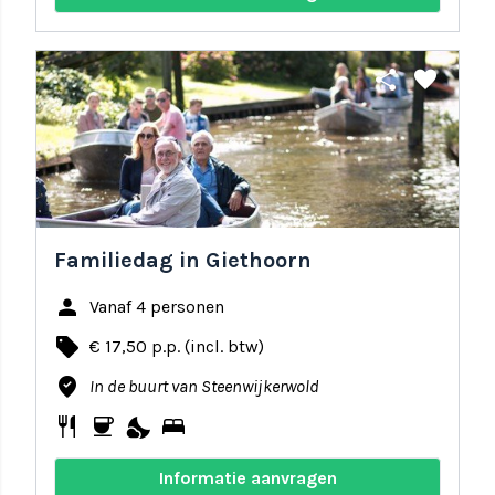
share
favorite
Familiedag in Giethoorn
person
Vanaf 4 personen
local_offer
€ 17,50 p.p. (incl. btw)
where_to_vote
In de buurt van Steenwijkerwold
restaurant
coffee
nights_stay
bed
Informatie aanvragen