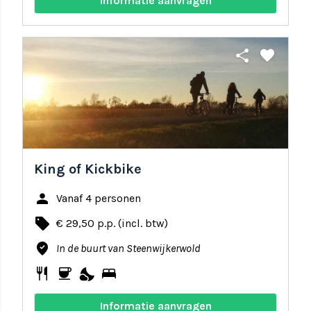
Informatie aanvragen
share
favorite
King of Kickbike
person
Vanaf 4 personen
local_offer
€ 29,50 p.p. (incl. btw)
where_to_vote
In de buurt van Steenwijkerwold
restaurant
coffee
nights_stay
bed
Informatie aanvragen