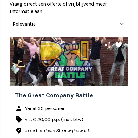
Vraag direct een offerte of vrijblijvend meer
informatie aan!
share
favorite
The Great Company Battle
person
Vanaf 30 personen
local_offer
v.a. € 20,00 p.p. (incl. btw)
where_to_vote
In de buurt van Steenwijkerwold