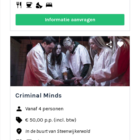
restaurant
coffee
nights_stay
bed
Informatie aanvragen
share
favorite
Criminal Minds
person
Vanaf 4 personen
local_offer
€ 50,00 p.p. (incl. btw)
where_to_vote
In de buurt van Steenwijkerwold