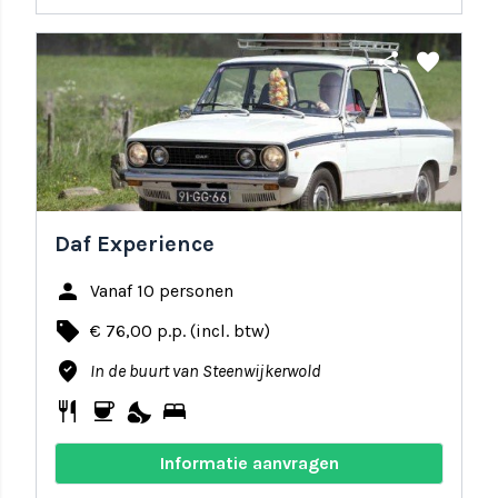
share
favorite
Daf Experience
person
Vanaf 10 personen
local_offer
€ 76,00 p.p. (incl. btw)
where_to_vote
In de buurt van Steenwijkerwold
restaurant
coffee
nights_stay
bed
Informatie aanvragen