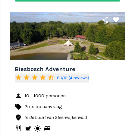
share
favorite
Biesbosch Adventure
star
star
star
star
star_half
8.1/10 (4 reviews)
person
10 - 1000 personen
local_offer
Prijs op aanvraag
where_to_vote
In de buurt van Steenwijkerwold
restaurant
coffee
wb_sunny
bed