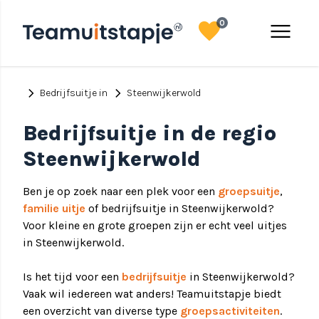
favorite
menu
0
chevron_right
chevron_right
Bedrijfsuitje in
Steenwijkerwold
Bedrijfsuitje in de regio
Steenwijkerwold
Ben je op zoek naar een plek voor een
groepsuitje
,
familie uitje
of bedrijfsuitje in Steenwijkerwold?
Voor kleine en grote groepen zijn er echt veel uitjes
in Steenwijkerwold.
Is het tijd voor een
bedrijfsuitje
in Steenwijkerwold?
Vaak wil iedereen wat anders! Teamuitstapje biedt
een overzicht van diverse type
groepsactiviteiten
.