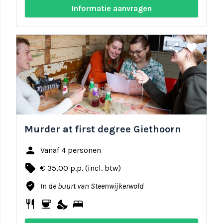
Informatie aanvragen
share
favorite
Murder at first degree Giethoorn
person
Vanaf 4 personen
local_offer
€ 35,00 p.p. (incl. btw)
where_to_vote
In de buurt van Steenwijkerwold
restaurant
coffee
nights_stay
bed