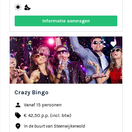
wb_sunny
nights_stay
Informatie aanvragen
share
favorite
Crazy Bingo
person
Vanaf 15 personen
local_offer
€ 42,50 p.p. (incl. btw)
where_to_vote
In de buurt van Steenwijkerwold