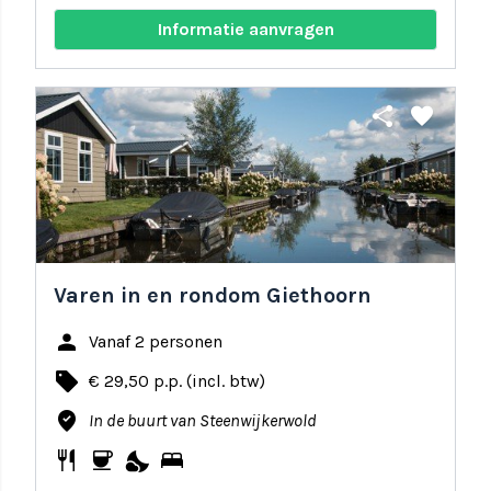
Informatie aanvragen
share
favorite
Varen in en rondom Giethoorn
person
Vanaf 2 personen
local_offer
€ 29,50 p.p. (incl. btw)
where_to_vote
In de buurt van Steenwijkerwold
restaurant
coffee
nights_stay
bed