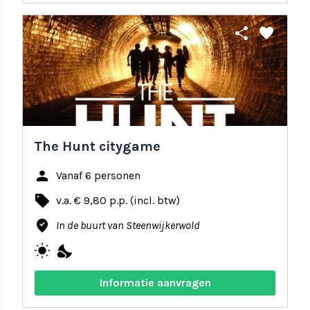
share
favorite
The Hunt citygame
person
Vanaf 6 personen
local_offer
v.a. € 9,80 p.p. (incl. btw)
where_to_vote
In de buurt van Steenwijkerwold
wb_sunny
nights_stay
Informatie aanvragen