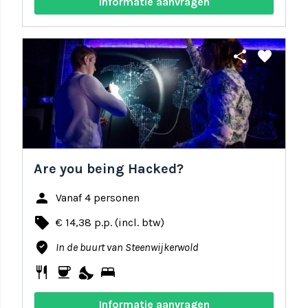
Informatie aanvragen
share
favorite
Are you being Hacked?
person
Vanaf 4 personen
local_offer
€ 14,38 p.p. (incl. btw)
where_to_vote
In de buurt van Steenwijkerwold
restaurant
coffee
nights_stay
bed
Informatie aanvragen