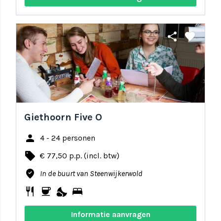
share
favorite
Giethoorn Five O
person
4 - 24 personen
local_offer
€ 77,50 p.p. (incl. btw)
where_to_vote
In de buurt van Steenwijkerwold
restaurant
coffee
nights_stay
bed
Informatie aanvragen