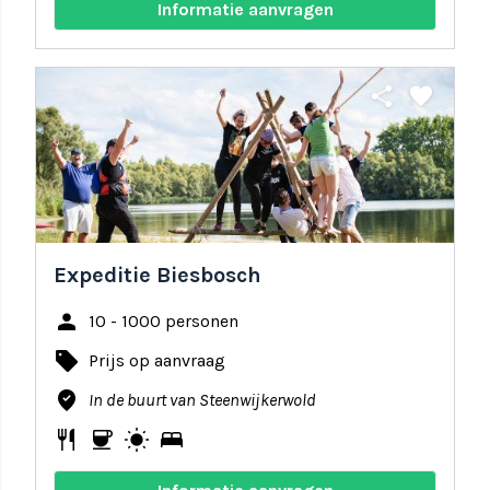
Informatie aanvragen
share
favorite
Expeditie Biesbosch
person
10 - 1000 personen
local_offer
Prijs op aanvraag
where_to_vote
In de buurt van Steenwijkerwold
restaurant
coffee
wb_sunny
bed