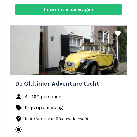
Informatie aanvragen
share
favorite
De Oldtimer Adventure tocht
person
4 - 160 personen
local_offer
Prijs op aanvraag
where_to_vote
In de buurt van Steenwijkerwold
wb_sunny