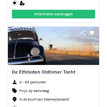
wb_sunny
nights_stay
Informatie aanvragen
share
favorite
De Elfsteden Oldtimer Tocht
person
3 - 64 personen
local_offer
Prijs op aanvraag
where_to_vote
In de buurt van Steenwijkerwold