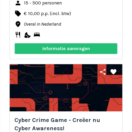
person
15 - 500 personen
local_offer
€ 10,00 p.p. (incl. btw)
where_to_vote
Overal in Nederland
restaurant
nights_stay
bed
Informatie aanvragen
share
favorite
Cyber Crime Game - Creëer nu
Cyber Awareness!