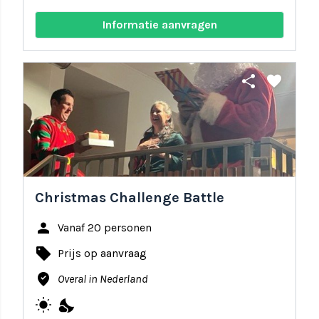
Informatie aanvragen
share
favorite
Christmas Challenge Battle
person
Vanaf 20 personen
local_offer
Prijs op aanvraag
where_to_vote
Overal in Nederland
wb_sunny
nights_stay