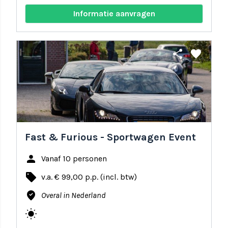
Informatie aanvragen
share
favorite
Fast & Furious - Sportwagen Event
person
Vanaf 10 personen
local_offer
v.a. € 99,00 p.p. (incl. btw)
where_to_vote
Overal in Nederland
wb_sunny