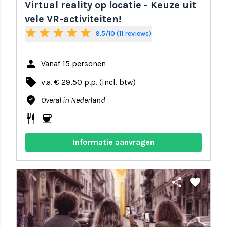
Virtual reality op locatie - Keuze uit
vele VR-activiteiten!
star
star
star
star
star
9.5/10 (11 reviews)
person
Vanaf 15 personen
local_offer
v.a. € 29,50 p.p. (incl. btw)
where_to_vote
Overal in Nederland
restaurant
coffee
Informatie aanvragen
share
favorite