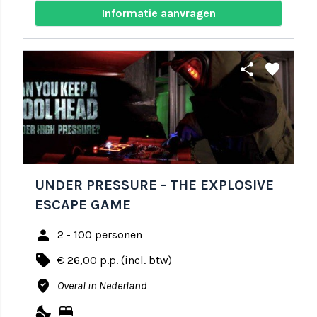
Informatie aanvragen
share
favorite
UNDER PRESSURE - THE EXPLOSIVE
ESCAPE GAME
person
2 - 100 personen
local_offer
€ 26,00 p.p. (incl. btw)
where_to_vote
Overal in Nederland
nights_stay
bed