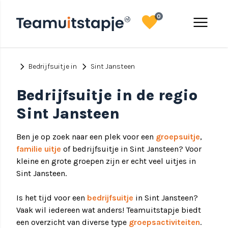
favorite
menu
0
chevron_right
chevron_right
Bedrijfsuitje in
Sint Jansteen
Bedrijfsuitje in de regio
Sint Jansteen
Ben je op zoek naar een plek voor een
groepsuitje
,
familie uitje
of bedrijfsuitje in Sint Jansteen? Voor
kleine en grote groepen zijn er echt veel uitjes in
Sint Jansteen.
Is het tijd voor een
bedrijfsuitje
in Sint Jansteen?
Vaak wil iedereen wat anders! Teamuitstapje biedt
een overzicht van diverse type
groepsactiviteiten
.