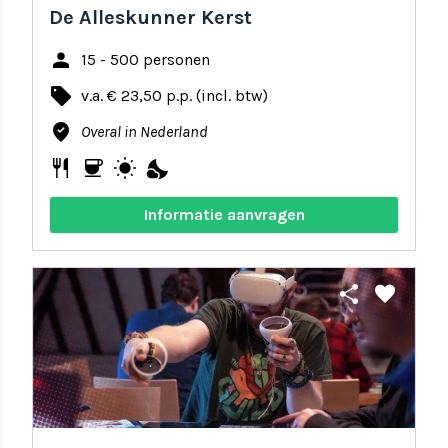
De Alleskunner Kerst
person
15 - 500 personen
local_offer
v.a. € 23,50 p.p. (incl. btw)
where_to_vote
Overal in Nederland
restaurant
coffee
wb_sunny
nights_stay
Informatie aanvragen
share
favorite