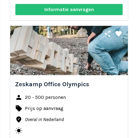
Informatie aanvragen
share
favorite
Zeskamp Office Olympics
person
20 - 500 personen
local_offer
Prijs op aanvraag
where_to_vote
Overal in Nederland
wb_sunny