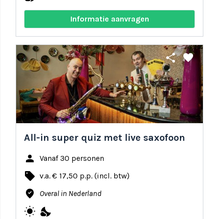
Informatie aanvragen
share
favorite
All-in super quiz met live saxofoon
person
Vanaf 30 personen
local_offer
v.a. € 17,50 p.p. (incl. btw)
where_to_vote
Overal in Nederland
wb_sunny
nights_stay