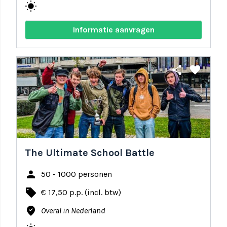
wb_sunny
Informatie aanvragen
share
favorite
The Ultimate School Battle
person
50 - 1000 personen
local_offer
€ 17,50 p.p. (incl. btw)
where_to_vote
Overal in Nederland