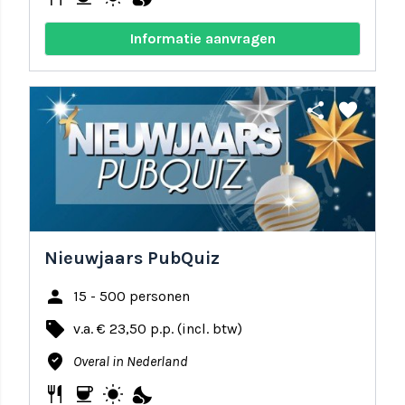
Informatie aanvragen
share
favorite
Nieuwjaars PubQuiz
person
15 - 500 personen
local_offer
v.a. € 23,50 p.p. (incl. btw)
where_to_vote
Overal in Nederland
restaurant
coffee
wb_sunny
nights_stay