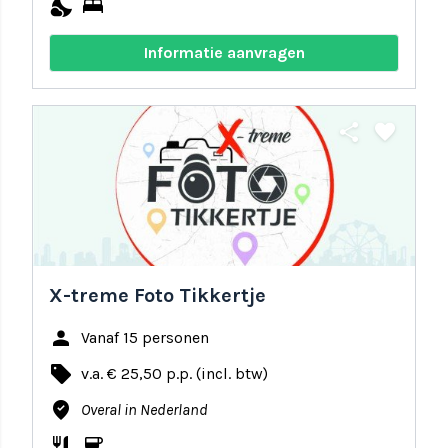
nights_stay
bed
Informatie aanvragen
share
favorite
X-treme Foto Tikkertje
person
Vanaf 15 personen
local_offer
v.a. € 25,50 p.p. (incl. btw)
where_to_vote
Overal in Nederland
restaurant
coffee