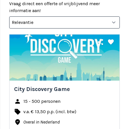
Vraag direct een offerte of vrijblijvend meer
informatie aan!
share
favorite
City Discovery Game
person
15 - 500 personen
local_offer
v.a. € 13,50 p.p. (incl. btw)
where_to_vote
Overal in Nederland