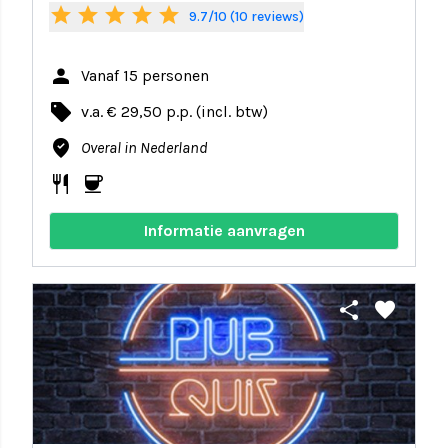
star
star
star
star
star
9.7/10 (10 reviews)
person
Vanaf 15 personen
local_offer
v.a. € 29,50 p.p. (incl. btw)
where_to_vote
Overal in Nederland
restaurant
coffee
Informatie aanvragen
share
favorite