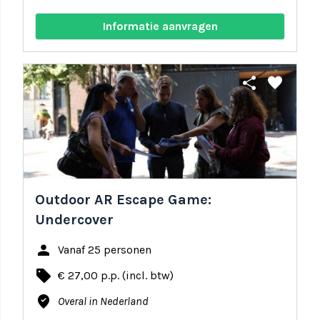
Informatie aanvragen
share
favorite
Outdoor AR Escape Game:
Undercover
person
Vanaf 25 personen
local_offer
€ 27,00 p.p. (incl. btw)
where_to_vote
Overal in Nederland