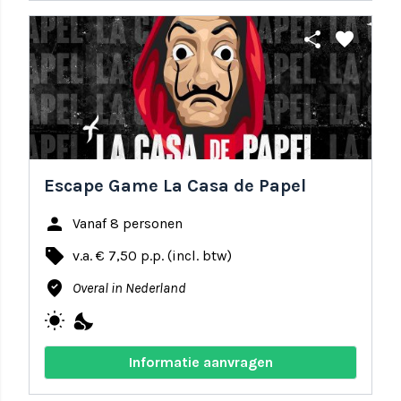
share
favorite
Escape Game La Casa de Papel
person
Vanaf 8 personen
local_offer
v.a. € 7,50 p.p. (incl. btw)
where_to_vote
Overal in Nederland
wb_sunny
nights_stay
Informatie aanvragen