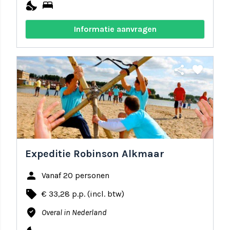
nights_stay
bed
Informatie aanvragen
share
favorite
Expeditie Robinson Alkmaar
person
Vanaf 20 personen
local_offer
€ 33,28 p.p. (incl. btw)
where_to_vote
Overal in Nederland