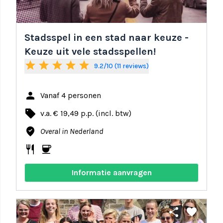
Stadsspel in een stad naar keuze -
Keuze uit vele stadsspellen!
star
star
star
star
star
9.2/10 (11 reviews)
person
Vanaf 4 personen
local_offer
v.a. € 19,49 p.p. (incl. btw)
where_to_vote
Overal in Nederland
restaurant
coffee
Informatie aanvragen
share
favorite