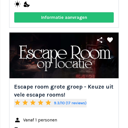
wb_sunny
nights_stay
Informatie aanvragen
share
favorite
Escape room grote groep - Keuze uit
vele escape rooms!
star
star
star
star
star
9.3/10 (17 reviews)
person
Vanaf 1 personen