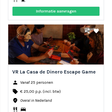
Informatie aanvragen
share
favorite
VR La Casa de Dinero Escape Game
person
Vanaf 25 personen
local_offer
€ 25,00 p.p. (incl. btw)
where_to_vote
Overal in Nederland
restaurant
bed