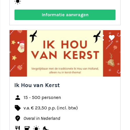
wb_sunny
Informatie aanvragen
share
favorite
Ik Hou van Kerst
person
15 - 500 personen
local_offer
v.a. € 23,50 p.p. (incl. btw)
where_to_vote
Overal in Nederland
restaurant
coffee
wb_sunny
nights_stay