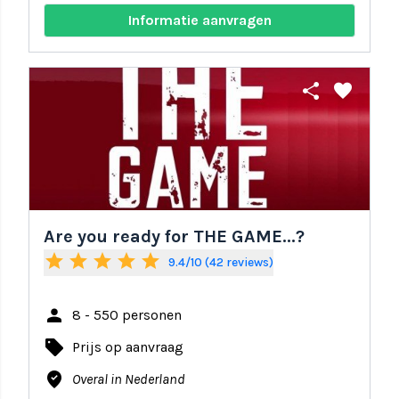
Informatie aanvragen
share
favorite
Are you ready for THE GAME...?
star
star
star
star
star
9.4/10 (42 reviews)
person
8 - 550 personen
local_offer
Prijs op aanvraag
where_to_vote
Overal in Nederland