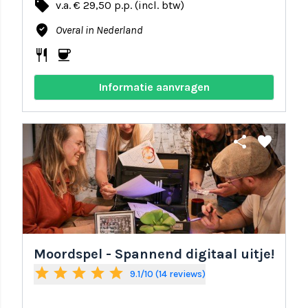
local_offer
v.a. € 29,50 p.p. (incl. btw)
where_to_vote
Overal in Nederland
restaurant
coffee
Informatie aanvragen
share
favorite
Moordspel - Spannend digitaal uitje!
star
star
star
star
star
9.1/10 (14 reviews)