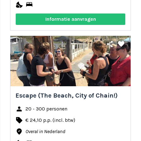
nights_stay
bed
Informatie aanvragen
share
favorite
Escape (The Beach, City of Chain!)
person
20 - 300 personen
local_offer
€ 24,10 p.p. (incl. btw)
where_to_vote
Overal in Nederland