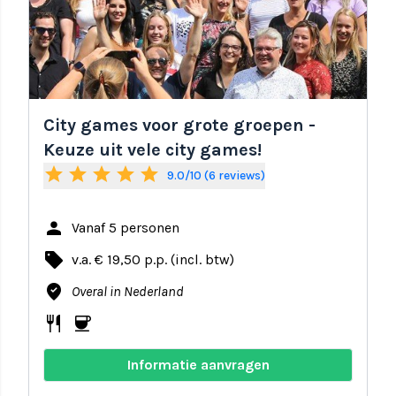
City games voor grote groepen -
Keuze uit vele city games!
star
star
star
star
star
9.0/10 (6 reviews)
person
Vanaf 5 personen
local_offer
v.a. € 19,50 p.p. (incl. btw)
where_to_vote
Overal in Nederland
restaurant
coffee
Informatie aanvragen