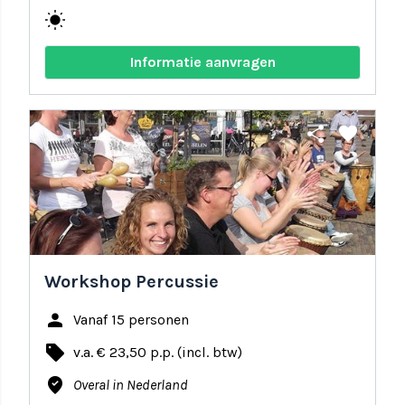
wb_sunny
Informatie aanvragen
share
favorite
Workshop Percussie
person
Vanaf 15 personen
local_offer
v.a. € 23,50 p.p. (incl. btw)
where_to_vote
Overal in Nederland