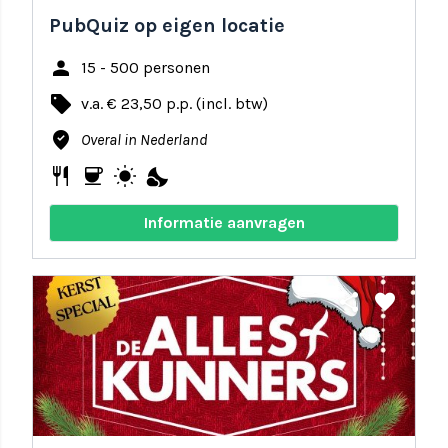
PubQuiz op eigen locatie
person
15 - 500 personen
local_offer
v.a. € 23,50 p.p. (incl. btw)
where_to_vote
Overal in Nederland
restaurant
coffee
wb_sunny
nights_stay
Informatie aanvragen
share
favorite