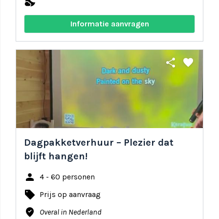
nights_stay
Informatie aanvragen
share
favorite
Dagpakketverhuur – Plezier dat
blijft hangen!
person
4 - 60 personen
local_offer
Prijs op aanvraag
where_to_vote
Overal in Nederland