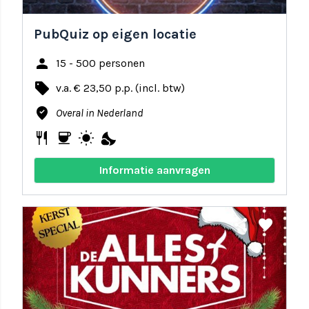
PubQuiz op eigen locatie
person
15 - 500 personen
local_offer
v.a. € 23,50 p.p. (incl. btw)
where_to_vote
Overal in Nederland
restaurant
coffee
wb_sunny
nights_stay
Informatie aanvragen
share
favorite