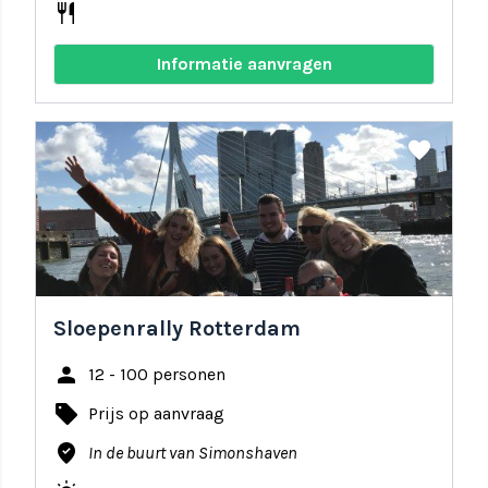
restaurant
Informatie aanvragen
share
favorite
Sloepenrally Rotterdam
person
12 - 100 personen
local_offer
Prijs op aanvraag
where_to_vote
In de buurt van Simonshaven