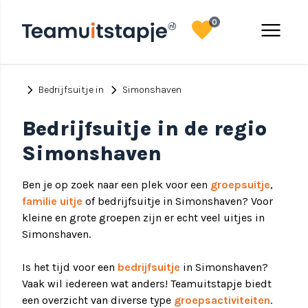
favorite
menu
0
chevron_right
chevron_right
Bedrijfsuitje in
Simonshaven
Bedrijfsuitje in de regio
Simonshaven
Ben je op zoek naar een plek voor een
groepsuitje
,
familie uitje
of bedrijfsuitje in Simonshaven? Voor
kleine en grote groepen zijn er echt veel uitjes in
Simonshaven.
Is het tijd voor een
bedrijfsuitje
in Simonshaven?
Vaak wil iedereen wat anders! Teamuitstapje biedt
een overzicht van diverse type
groepsactiviteiten
.