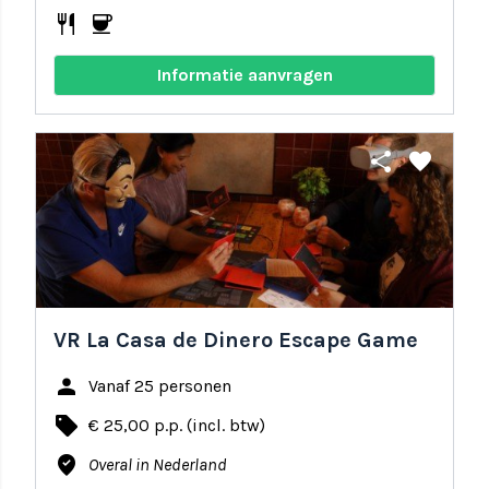
restaurant
coffee
Informatie aanvragen
share
favorite
VR La Casa de Dinero Escape Game
person
Vanaf 25 personen
local_offer
€ 25,00 p.p. (incl. btw)
where_to_vote
Overal in Nederland