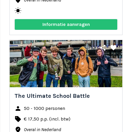
where_to_vote
wb_sunny
Informatie aanvragen
share
favorite
The Ultimate School Battle
person
50 - 1000 personen
local_offer
€ 17,50 p.p. (incl. btw)
where_to_vote
Overal in Nederland