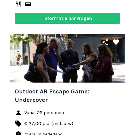
restaurant
bed
Informatie aanvragen
share
favorite
Outdoor AR Escape Game:
Undercover
person
Vanaf 25 personen
local_offer
€ 27,00 p.p. (incl. btw)
where_to_vote
Overal in Nederland