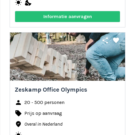
wb_sunny
nights_stay
Informatie aanvragen
share
favorite
Zeskamp Office Olympics
person
20 - 500 personen
local_offer
Prijs op aanvraag
where_to_vote
Overal in Nederland