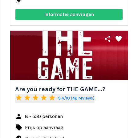
wb_sunny
Informatie aanvragen
share
favorite
Are you ready for THE GAME...?
star
star
star
star
star
9.4/10 (42 reviews)
person
8 - 550 personen
local_offer
Prijs op aanvraag