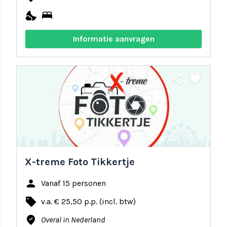
nights_stay
bed
Informatie aanvragen
share
favorite
X-treme Foto Tikkertje
person
Vanaf 15 personen
local_offer
v.a. € 25,50 p.p. (incl. btw)
where_to_vote
Overal in Nederland