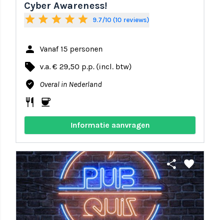
Cyber Awareness!
star
star
star
star
star
9.7/10 (10 reviews)
person
Vanaf 15 personen
local_offer
v.a. € 29,50 p.p. (incl. btw)
where_to_vote
Overal in Nederland
restaurant
coffee
Informatie aanvragen
share
favorite