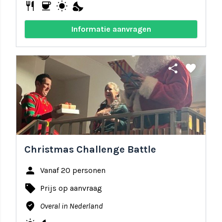
restaurant
coffee
wb_sunny
nights_stay
Informatie aanvragen
share
favorite
Christmas Challenge Battle
person
Vanaf 20 personen
local_offer
Prijs op aanvraag
where_to_vote
Overal in Nederland