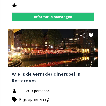
wb_sunny
Informatie aanvragen
share
favorite
Wie is de verrader dinerspel in
Rotterdam
person
12 - 200 personen
local_offer
Prijs op aanvraag