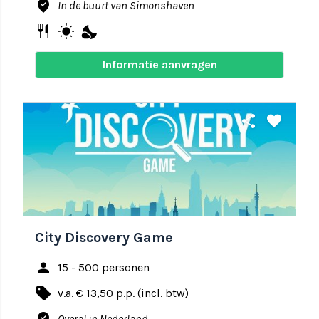
where_to_vote
In de buurt van Simonshaven
restaurant
wb_sunny
nights_stay
Informatie aanvragen
share
favorite
City Discovery Game
person
15 - 500 personen
local_offer
v.a. € 13,50 p.p. (incl. btw)
Overal in Nederland