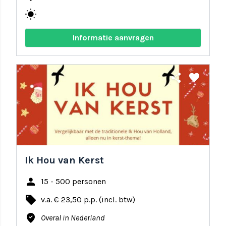
wb_sunny
Informatie aanvragen
share
favorite
Ik Hou van Kerst
person
15 - 500 personen
local_offer
v.a. € 23,50 p.p. (incl. btw)
where_to_vote
Overal in Nederland