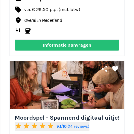
local_offer
v.a. € 29,50 p.p. (incl. btw)
where_to_vote
Overal in Nederland
restaurant
coffee
Informatie aanvragen
share
favorite
Moordspel - Spannend digitaal uitje!
star
star
star
star
star
9.1/10 (14 reviews)