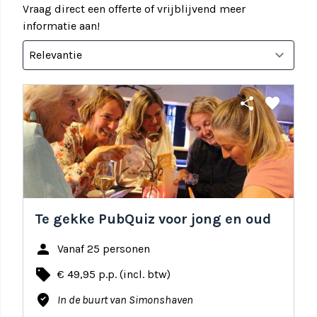
Vraag direct een offerte of vrijblijvend meer
informatie aan!
share
favorite
Te gekke PubQuiz voor jong en oud
person
Vanaf 25 personen
local_offer
€ 49,95 p.p. (incl. btw)
where_to_vote
In de buurt van Simonshaven