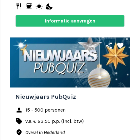
restaurant
coffee
wb_sunny
nights_stay
Informatie aanvragen
share
favorite
Nieuwjaars PubQuiz
person
15 - 500 personen
local_offer
v.a. € 23,50 p.p. (incl. btw)
where_to_vote
Overal in Nederland