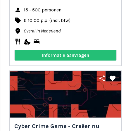
person
15 - 500 personen
local_offer
€ 10,00 p.p. (incl. btw)
where_to_vote
Overal in Nederland
restaurant
nights_stay
bed
Informatie aanvragen
share
favorite
Cyber Crime Game - Creëer nu