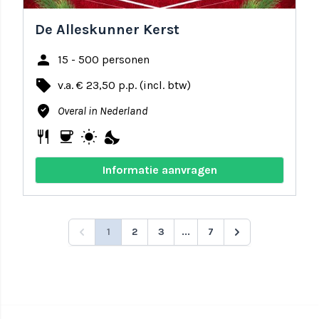
De Alleskunner Kerst
person
15 - 500 personen
local_offer
v.a. € 23,50 p.p. (incl. btw)
where_to_vote
Overal in Nederland
restaurant
coffee
wb_sunny
nights_stay
Informatie aanvragen
1
2
3
...
7