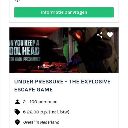
Informatie aanvragen
share
favorite
UNDER PRESSURE - THE EXPLOSIVE
ESCAPE GAME
person
2 - 100 personen
local_offer
€ 26,00 p.p. (incl. btw)
where_to_vote
Overal in Nederland