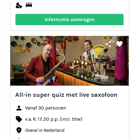
nights_stay
bed
Informatie aanvragen
share
favorite
All-in super quiz met live saxofoon
person
Vanaf 30 personen
local_offer
v.a. € 17,50 p.p. (incl. btw)
where_to_vote
Overal in Nederland