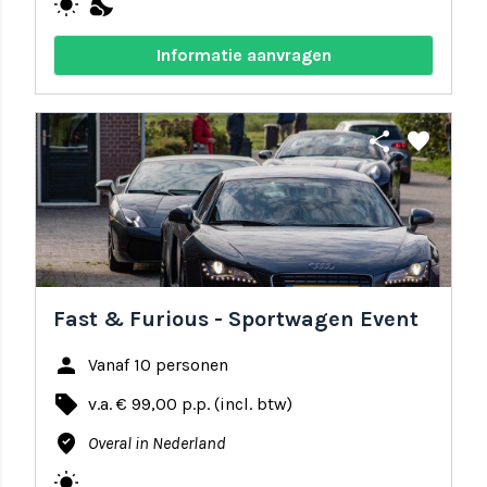
wb_sunny
nights_stay
Informatie aanvragen
share
favorite
Fast & Furious - Sportwagen Event
person
Vanaf 10 personen
local_offer
v.a. € 99,00 p.p. (incl. btw)
where_to_vote
Overal in Nederland
wb_sunny