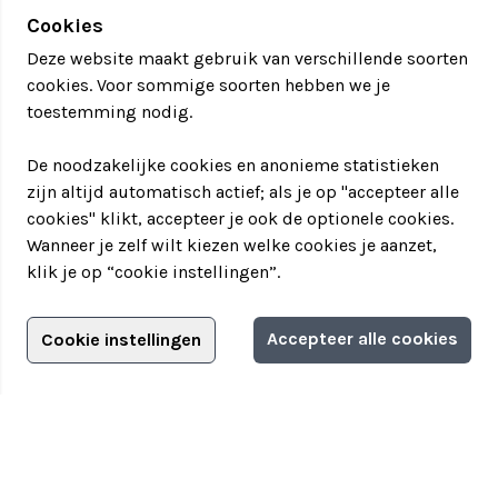
Cookies
Deze website maakt gebruik van verschillende soorten
cookies. Voor sommige soorten hebben we je
toestemming nodig.
De noodzakelijke cookies en anonieme statistieken
zijn altijd automatisch actief; als je op "accepteer alle
cookies" klikt, accepteer je ook de optionele cookies.
Wanneer je zelf wilt kiezen welke cookies je aanzet,
klik je op “cookie instellingen”.
Adverteren?
Accepteer alle cookies
Cookie instellingen
Filter jouw teamuitstapje!
Adverteerdersopties
Teamuitstapje
> Over Teamuitstapje
> Inspiratie