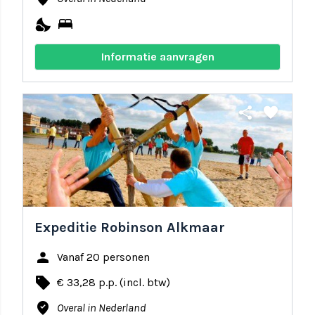
nights_stay
bed
Informatie aanvragen
share
favorite
Expeditie Robinson Alkmaar
person
Vanaf 20 personen
local_offer
€ 33,28 p.p. (incl. btw)
where_to_vote
Overal in Nederland