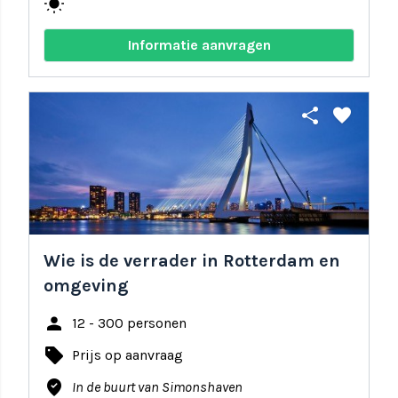
wb_sunny
Informatie aanvragen
share
favorite
Wie is de verrader in Rotterdam en
omgeving
person
12 - 300 personen
local_offer
Prijs op aanvraag
where_to_vote
In de buurt van Simonshaven