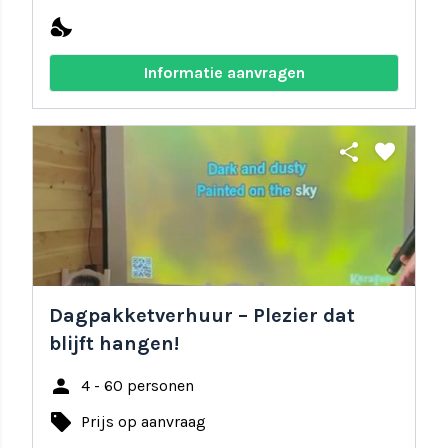
nights_stay
Informatie aanvragen
share
favorite
Dagpakketverhuur – Plezier dat
blijft hangen!
person
4 - 60 personen
local_offer
Prijs op aanvraag