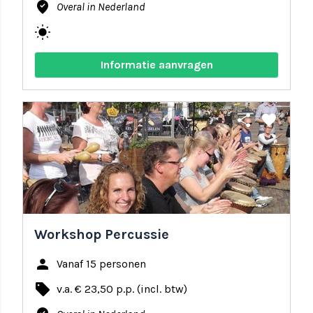
where_to_vote
Overal in Nederland
wb_sunny
Informatie aanvragen
share
favorite
Workshop Percussie
person
Vanaf 15 personen
local_offer
v.a. € 23,50 p.p. (incl. btw)