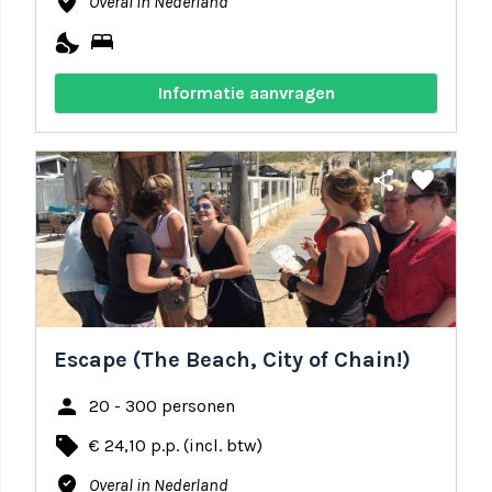
where_to_vote
Overal in Nederland
nights_stay
bed
Informatie aanvragen
share
favorite
Escape (The Beach, City of Chain!)
person
20 - 300 personen
local_offer
€ 24,10 p.p. (incl. btw)
where_to_vote
Overal in Nederland