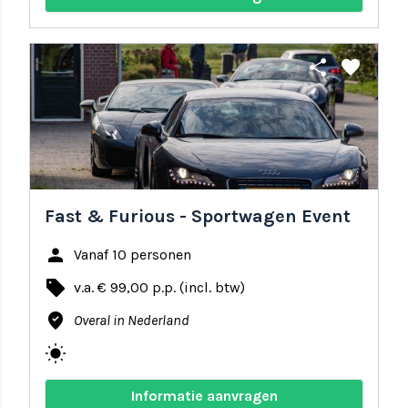
share
favorite
Fast & Furious - Sportwagen Event
person
Vanaf 10 personen
local_offer
v.a. € 99,00 p.p. (incl. btw)
where_to_vote
Overal in Nederland
wb_sunny
Informatie aanvragen