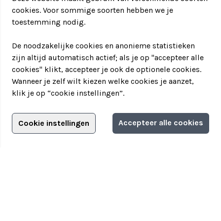
cookies. Voor sommige soorten hebben we je
toestemming nodig.
De noodzakelijke cookies en anonieme statistieken
zijn altijd automatisch actief; als je op "accepteer alle
cookies" klikt, accepteer je ook de optionele cookies.
Wanneer je zelf wilt kiezen welke cookies je aanzet,
klik je op “cookie instellingen”.
Adverteren?
Accepteer alle cookies
Cookie instellingen
Filter jouw teamuitstapje!
Adverteerdersopties
Teamuitstapje
> Over Teamuitstapje
> Inspiratie
> Bedrijfsuitje in...