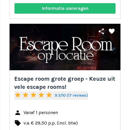
Informatie aanvragen
share
favorite
Escape room grote groep - Keuze uit
vele escape rooms!
star
star
star
star
star
9.3/10 (17 reviews)
person
Vanaf 1 personen
local_offer
v.a. € 29,50 p.p. (incl. btw)