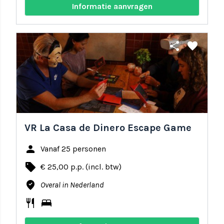
Informatie aanvragen
share
favorite
VR La Casa de Dinero Escape Game
person
Vanaf 25 personen
local_offer
€ 25,00 p.p. (incl. btw)
where_to_vote
Overal in Nederland
restaurant
bed