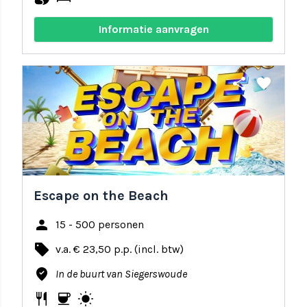
Informatie aanvragen
share
favorite
Escape on the Beach
person
15 - 500 personen
local_offer
v.a. € 23,50 p.p. (incl. btw)
where_to_vote
In de buurt van Siegerswoude
restaurant
coffee
wb_sunny