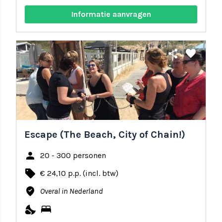
Informatie aanvragen
share
favorite
Escape (The Beach, City of Chain!)
person
20 - 300 personen
local_offer
€ 24,10 p.p. (incl. btw)
where_to_vote
Overal in Nederland
nights_stay
bed