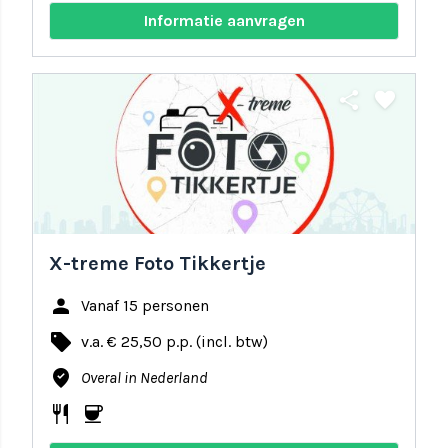
Informatie aanvragen
share
favorite
X-treme Foto Tikkertje
person
Vanaf 15 personen
local_offer
v.a. € 25,50 p.p. (incl. btw)
where_to_vote
Overal in Nederland
restaurant
coffee