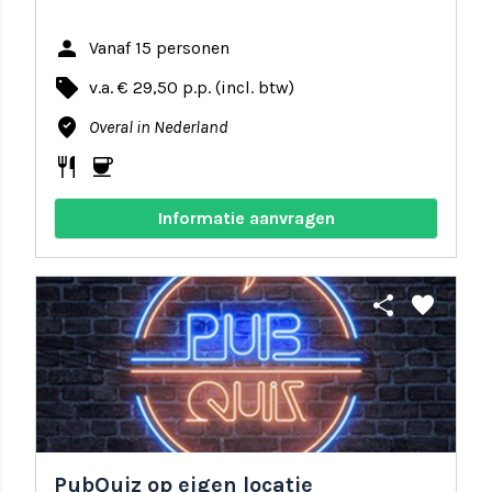
person
Vanaf 15 personen
local_offer
v.a. € 29,50 p.p. (incl. btw)
where_to_vote
Overal in Nederland
restaurant
coffee
Informatie aanvragen
share
favorite
PubQuiz op eigen locatie