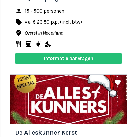
person
15 - 500 personen
local_offer
v.a. € 23,50 p.p. (incl. btw)
where_to_vote
Overal in Nederland
restaurant
coffee
wb_sunny
nights_stay
Informatie aanvragen
share
favorite
De Alleskunner Kerst