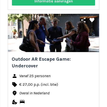
Informatie aanvragen
share
favorite
Outdoor AR Escape Game:
Undercover
person
Vanaf 25 personen
local_offer
€ 27,00 p.p. (incl. btw)
where_to_vote
Overal in Nederland
nights_stay
bed