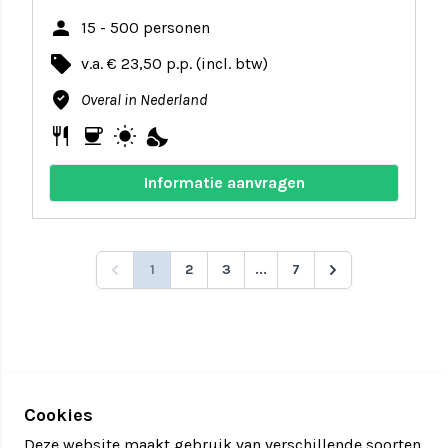
person
15 - 500 personen
local_offer
v.a. € 23,50 p.p. (incl. btw)
where_to_vote
Overal in Nederland
restaurant
coffee
wb_sunny
nights_stay
Informatie aanvragen
1
2
3
...
7
Cookies
Deze website maakt gebruik van verschillende soorten