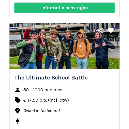
Informatie aanvragen
share
favorite
The Ultimate School Battle
person
50 - 1000 personen
local_offer
€ 17,50 p.p. (incl. btw)
where_to_vote
Overal in Nederland
wb_sunny