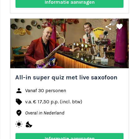
Informatie aanvragen
share
favorite
All-in super quiz met live saxofoon
person
Vanaf 30 personen
local_offer
v.a. € 17,50 p.p. (incl. btw)
where_to_vote
Overal in Nederland
wb_sunny
nights_stay
Informatie aanvragen