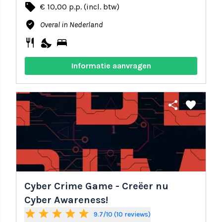
local_offer
€ 10,00 p.p. (incl. btw)
where_to_vote
Overal in Nederland
restaurant
nights_stay
bed
Informatie aanvragen
share
favorite
Cyber Crime Game - Creëer nu
Cyber Awareness!
star
star
star
star
star
9.7/10 (10 reviews)