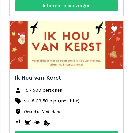
Informatie aanvragen
share
favorite
Ik Hou van Kerst
person
15 - 500 personen
local_offer
v.a. € 23,50 p.p. (incl. btw)
where_to_vote
Overal in Nederland
restaurant
coffee
wb_sunny
nights_stay