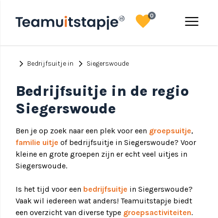
favorite
menu
0
chevron_right
chevron_right
Bedrijfsuitje in
Siegerswoude
Bedrijfsuitje in de regio
Siegerswoude
Ben je op zoek naar een plek voor een
groepsuitje
,
familie uitje
of bedrijfsuitje in Siegerswoude? Voor
kleine en grote groepen zijn er echt veel uitjes in
Siegerswoude.
Is het tijd voor een
bedrijfsuitje
in Siegerswoude?
Vaak wil iedereen wat anders! Teamuitstapje biedt
een overzicht van diverse type
groepsactiviteiten
.