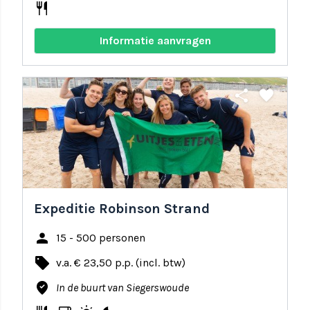
restaurant
Informatie aanvragen
share
favorite
Expeditie Robinson Strand
person
15 - 500 personen
local_offer
v.a. € 23,50 p.p. (incl. btw)
where_to_vote
In de buurt van Siegerswoude