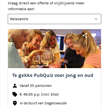
Vraag direct een offerte of vrijblijvend meer
informatie aan!
share
favorite
Te gekke PubQuiz voor jong en oud
person
Vanaf 25 personen
local_offer
€ 49,95 p.p. (incl. btw)
where_to_vote
In de buurt van Siegerswoude