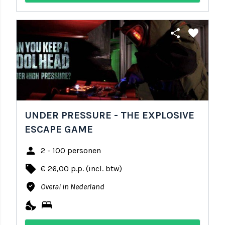
share
favorite
UNDER PRESSURE - THE EXPLOSIVE
ESCAPE GAME
person
2 - 100 personen
local_offer
€ 26,00 p.p. (incl. btw)
where_to_vote
Overal in Nederland
nights_stay
bed