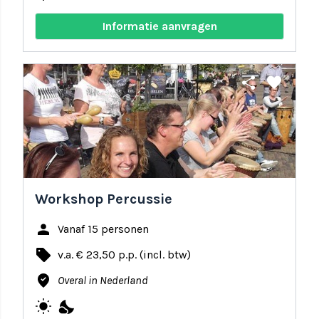
Informatie aanvragen
share
favorite
Workshop Percussie
person
Vanaf 15 personen
local_offer
v.a. € 23,50 p.p. (incl. btw)
where_to_vote
Overal in Nederland
wb_sunny
nights_stay