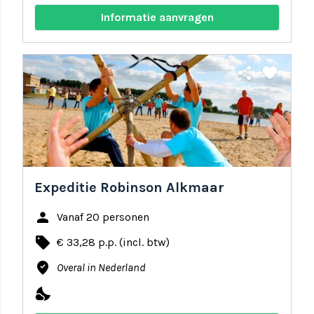
Informatie aanvragen
share
favorite
Expeditie Robinson Alkmaar
person
Vanaf 20 personen
local_offer
€ 33,28 p.p. (incl. btw)
where_to_vote
Overal in Nederland
nights_stay