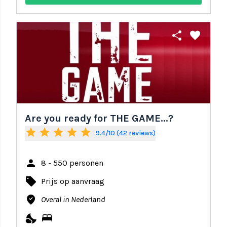
share
favorite
Are you ready for THE GAME...?
star
star
star
star
star
9.4/10 (42 reviews)
person
8 - 550 personen
local_offer
Prijs op aanvraag
where_to_vote
Overal in Nederland
nights_stay
bed