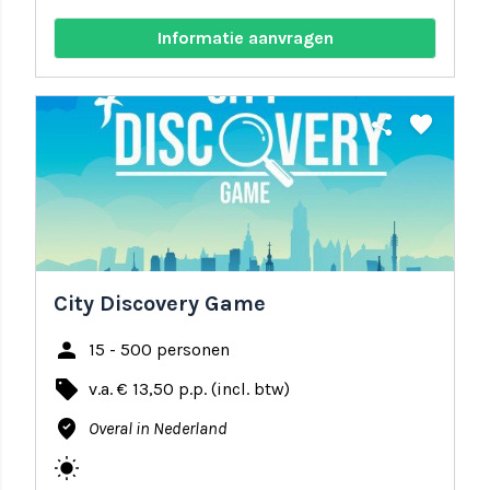
Informatie aanvragen
share
favorite
City Discovery Game
person
15 - 500 personen
local_offer
v.a. € 13,50 p.p. (incl. btw)
where_to_vote
Overal in Nederland
wb_sunny