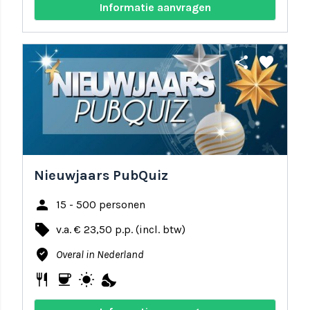
Informatie aanvragen
share
favorite
Nieuwjaars PubQuiz
person
15 - 500 personen
local_offer
v.a. € 23,50 p.p. (incl. btw)
where_to_vote
Overal in Nederland
restaurant
coffee
wb_sunny
nights_stay