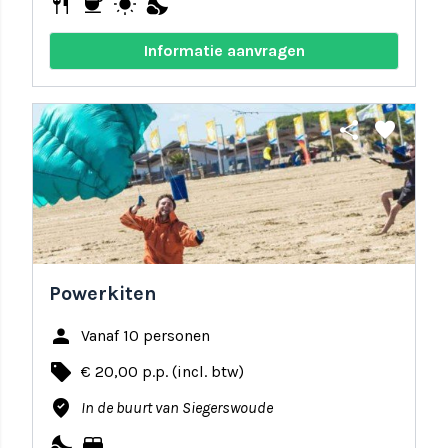
restaurant
coffee
wb_sunny
nights_stay
Informatie aanvragen
share
favorite
Powerkiten
person
Vanaf 10 personen
local_offer
€ 20,00 p.p. (incl. btw)
where_to_vote
In de buurt van Siegerswoude
nights_stay
bed