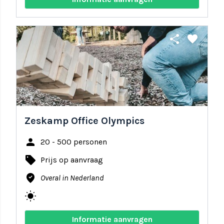
share
favorite
Zeskamp Office Olympics
person
20 - 500 personen
local_offer
Prijs op aanvraag
where_to_vote
Overal in Nederland
wb_sunny
Informatie aanvragen