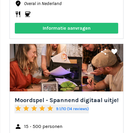
where_to_vote
Overal in Nederland
restaurant
coffee
Informatie aanvragen
share
favorite
Moordspel - Spannend digitaal uitje!
star
star
star
star
star
9.1/10 (14 reviews)
person
15 - 500 personen