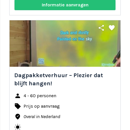
Informatie aanvragen
share
favorite
Dagpakketverhuur – Plezier dat
blijft hangen!
person
4 - 60 personen
local_offer
Prijs op aanvraag
where_to_vote
Overal in Nederland
wb_sunny