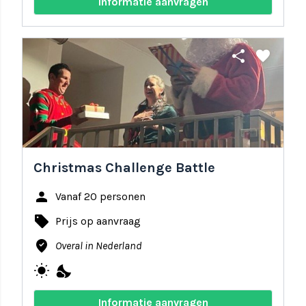
Informatie aanvragen
share
favorite
Christmas Challenge Battle
person
Vanaf 20 personen
local_offer
Prijs op aanvraag
where_to_vote
Overal in Nederland
wb_sunny
nights_stay
Informatie aanvragen