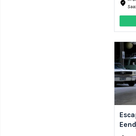
where_to_vote
Saa
Esca
Eend