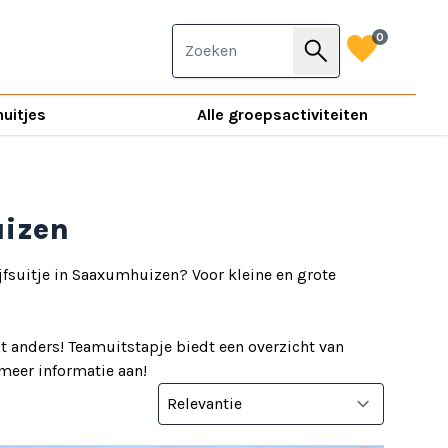
favorite
0
search
nuitjes
Alle groepsactiviteiten
uizen
jfsuitje in Saaxumhuizen? Voor kleine en grote
 anders! Teamuitstapje biedt een overzicht van
d meer informatie aan!