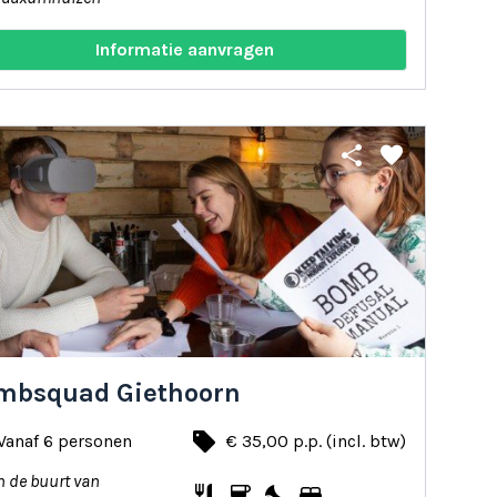
Informatie aanvragen
share
favorite
mbsquad Giethoorn
local_offer
Vanaf 6 personen
€ 35,00 p.p. (incl. btw)
n de buurt van
restaurant
coffee
nights_stay
bed