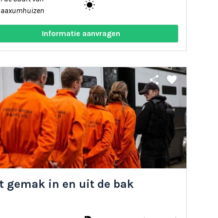
wb_sunny
Saaxumhuizen
Informatie aanvragen
share
favorite
t gemak in en uit de bak