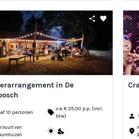
share
favorite
erarrangement in De
Cr
bosch
v.a. € 25,00 p.p. (incl.
local_offer
af 10 personen
person
btw)
e buurt van
I
wb_sunny
nights_stay
where_to_vote
xumhuizen