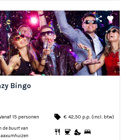
share
favorite
azy Bingo
local_offer
Vanaf 15 personen
€ 42,50 p.p. (incl. btw)
n de buurt van
restaurant
coffee
nights_stay
bed
Saaxumhuizen