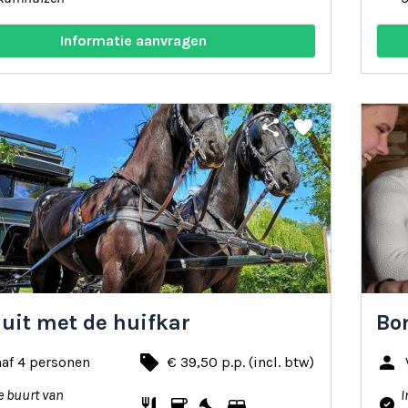
Informatie aanvragen
share
favorite
 uit met de huifkar
Bo
local_offer
person
af 4 personen
€ 39,50 p.p. (incl. btw)
e buurt van
I
restaurant
coffee
nights_stay
bed
where_to_vote