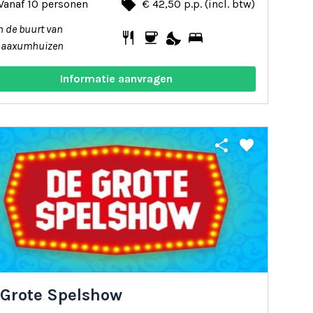
local_offer
Vanaf 10 personen
€ 42,50 p.p. (incl. btw)
n de buurt van
restaurant
coffee
nights_stay
bed
Saaxumhuizen
Informatie aanvragen
share
favorite
 Grote Spelshow