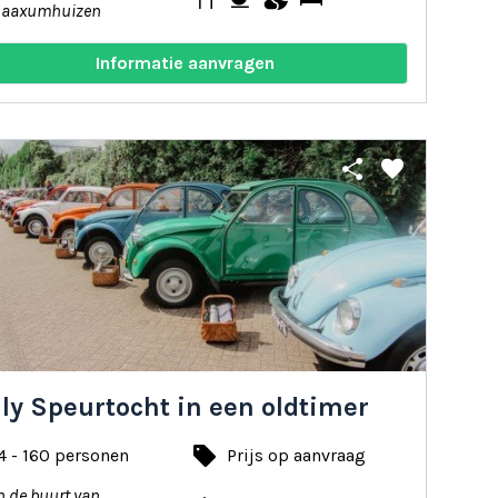
Saaxumhuizen
Informatie aanvragen
share
favorite
ly Speurtocht in een oldtimer
local_offer
4 - 160 personen
Prijs op aanvraag
n de buurt van