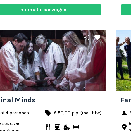
Informatie aanvragen
share
favorite
inal Minds
Fa
local_offer
person
af 4 personen
€ 50,00 p.p. (incl. btw)
e buurt van
I
restaurant
coffee
nights_stay
bed
where_to_vote
xumhuizen