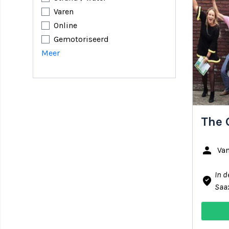
Varen
Online
Gemotoriseerd
Meer
The 
person
Va
In d
where_to_vote
Saa