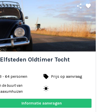
share
favorite
Elfsteden Oldtimer Tocht
local_offer
3 - 64 personen
Prijs op aanvraag
n de buurt van
wb_sunny
Saaxumhuizen
Informatie aanvragen