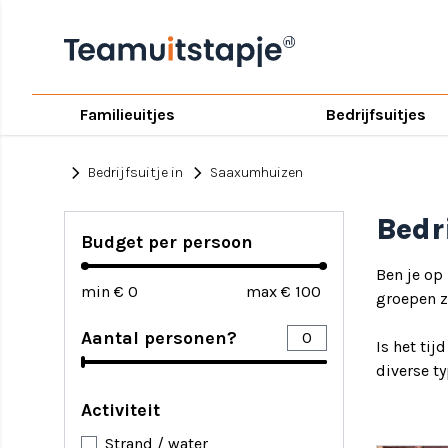
Familieuitjes
Bedrijfsuitjes
chevron_right
chevron_right
Bedrijfsuitje in
Saaxumhuizen
Bedr
Budget per persoon
Ben je op
min €
max €
groepen z
Aantal personen?
Is het tij
diverse t
Activiteit
Strand / water