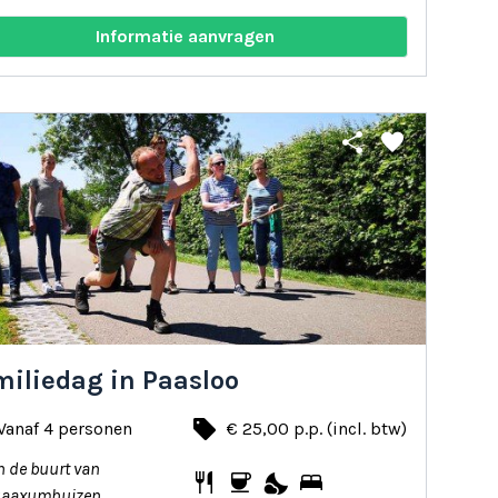
Informatie aanvragen
share
favorite
miliedag in Paasloo
local_offer
Vanaf 4 personen
€ 25,00 p.p. (incl. btw)
n de buurt van
restaurant
coffee
nights_stay
bed
Saaxumhuizen