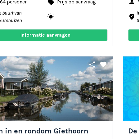
local_offer
person
 64 personen
Prijs op aanvraag
e buurt van
I
wb_sunny
where_to_vote
xumhuizen
Informatie aanvragen
share
favorite
n in en rondom Giethoorn
De