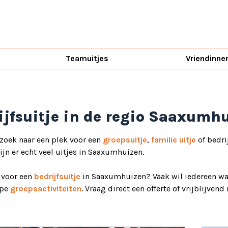
Teamuitjes
Vriendinne
ijfsuitje in de regio Saaxumh
 zoek naar een plek voor een
groepsuitje
,
familie uitje
of bedri
ijn er echt veel uitjes in Saaxumhuizen.
d voor een
bedrijfsuitje
in Saaxumhuizen? Vaak wil iedereen wat
ype
groepsactiviteiten
. Vraag direct een offerte of vrijblijven