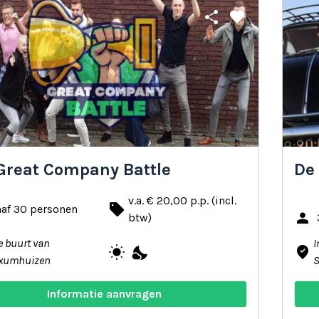
share
favorite
Great Company Battle
De 
v.a. € 20,00 p.p. (incl.
local_offer
naf 30 personen
person
btw)
e buurt van
I
wb_sunny
nights_stay
where_to_vote
xumhuizen
Informatie aanvragen