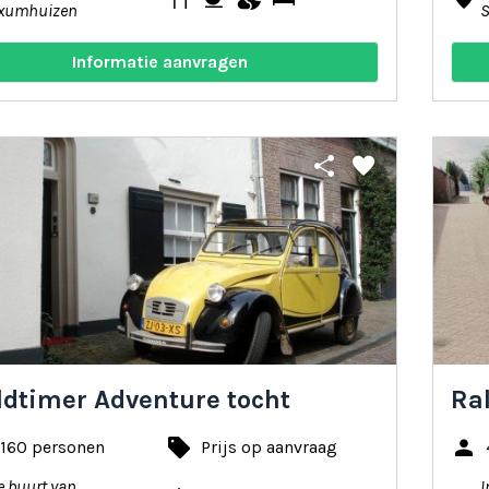
xumhuizen
Informatie aanvragen
share
favorite
ldtimer Adventure tocht
Ral
local_offer
person
 160 personen
Prijs op aanvraag
e buurt van
I