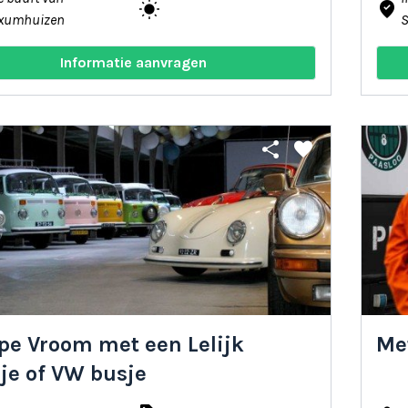
wb_sunny
where_to_vote
xumhuizen
Informatie aanvragen
share
favorite
pe Vroom met een Lelijk
Me
je of VW busje