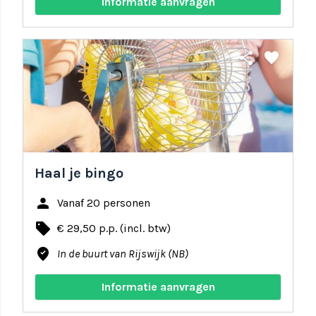
Informatie aanvragen
share
favorite
Haal je bingo
person
Vanaf 20 personen
local_offer
€ 29,50 p.p. (incl. btw)
where_to_vote
In de buurt van Rijswijk (NB)
Informatie aanvragen