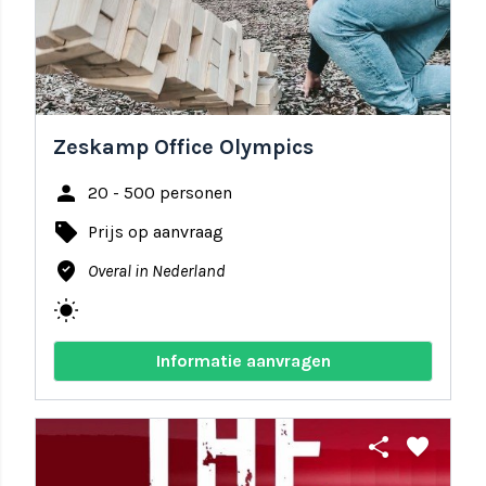
Zeskamp Office Olympics
person
20 - 500 personen
local_offer
Prijs op aanvraag
where_to_vote
Overal in Nederland
wb_sunny
Informatie aanvragen
share
favorite