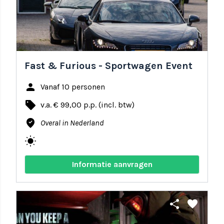
Fast & Furious - Sportwagen Event
person
Vanaf 10 personen
local_offer
v.a. € 99,00 p.p. (incl. btw)
where_to_vote
Overal in Nederland
wb_sunny
Informatie aanvragen
share
favorite