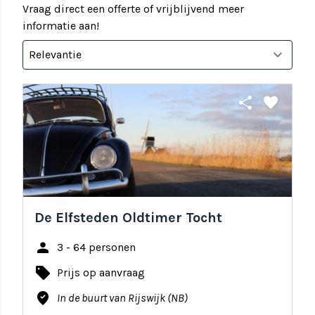
Vraag direct een offerte of vrijblijvend meer
informatie aan!
share
favorite
De Elfsteden Oldtimer Tocht
person
3 - 64 personen
local_offer
Prijs op aanvraag
where_to_vote
In de buurt van Rijswijk (NB)