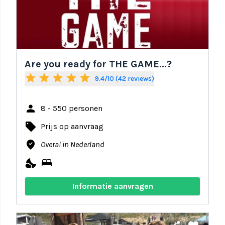
Are you ready for THE GAME...?
star
star
star
star
star
9.4/10 (42 reviews)
person
8 - 550 personen
local_offer
Prijs op aanvraag
where_to_vote
Overal in Nederland
nights_stay
bed
Informatie aanvragen