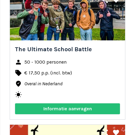
share
favorite
The Ultimate School Battle
person
50 - 1000 personen
local_offer
€ 17,50 p.p. (incl. btw)
where_to_vote
Overal in Nederland
wb_sunny
Informatie aanvragen
share
favorite