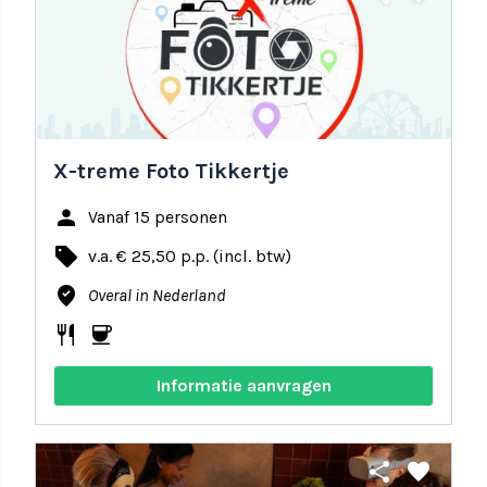
X-treme Foto Tikkertje
person
Vanaf 15 personen
local_offer
v.a. € 25,50 p.p. (incl. btw)
where_to_vote
Overal in Nederland
restaurant
coffee
Informatie aanvragen
share
favorite