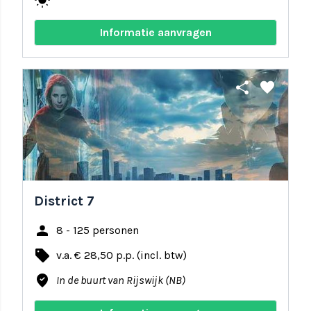
wb_sunny
Informatie aanvragen
share
favorite
District 7
person
8 - 125 personen
local_offer
v.a. € 28,50 p.p. (incl. btw)
where_to_vote
In de buurt van Rijswijk (NB)