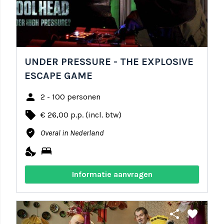
UNDER PRESSURE - THE EXPLOSIVE
ESCAPE GAME
person
2 - 100 personen
local_offer
€ 26,00 p.p. (incl. btw)
where_to_vote
Overal in Nederland
nights_stay
bed
Informatie aanvragen
share
favorite