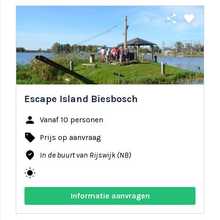
share
favorite
Escape Island Biesbosch
person
Vanaf 10 personen
local_offer
Prijs op aanvraag
where_to_vote
In de buurt van Rijswijk (NB)
wb_sunny
Informatie aanvragen