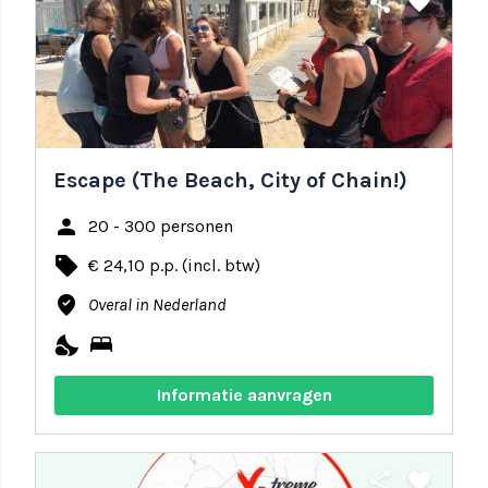
share
favorite
Escape (The Beach, City of Chain!)
person
20 - 300 personen
local_offer
€ 24,10 p.p. (incl. btw)
where_to_vote
Overal in Nederland
nights_stay
bed
Informatie aanvragen
share
favorite