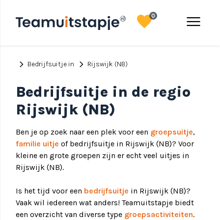
favorite
menu
0
chevron_right
chevron_right
Bedrijfsuitje in
Rijswijk (NB)
Bedrijfsuitje in de regio
Rijswijk (NB)
Ben je op zoek naar een plek voor een
groepsuitje
,
familie uitje
of bedrijfsuitje in Rijswijk (NB)? Voor
kleine en grote groepen zijn er echt veel uitjes in
Rijswijk (NB).
Is het tijd voor een
bedrijfsuitje
in Rijswijk (NB)?
Vaak wil iedereen wat anders! Teamuitstapje biedt
een overzicht van diverse type
groepsactiviteiten
.