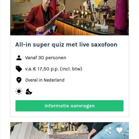
All-in super quiz met live saxofoon
person
Vanaf 30 personen
local_offer
v.a. € 17,50 p.p. (incl. btw)
where_to_vote
Overal in Nederland
wb_sunny
nights_stay
Informatie aanvragen
share
favorite