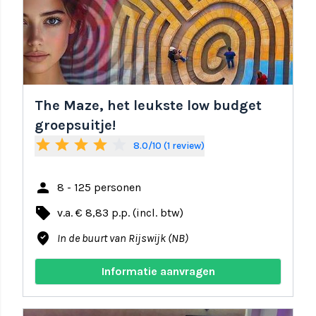
The Maze, het leukste low budget
groepsuitje!
star
star
star
star
star_border
8.0/10 (1 review)
person
8 - 125 personen
local_offer
v.a. € 8,83 p.p. (incl. btw)
where_to_vote
In de buurt van Rijswijk (NB)
Informatie aanvragen