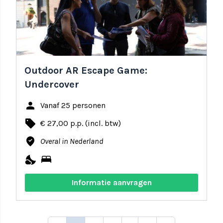
Outdoor AR Escape Game:
Undercover
person
Vanaf 25 personen
local_offer
€ 27,00 p.p. (incl. btw)
where_to_vote
Overal in Nederland
nights_stay
bed
Informatie aanvragen