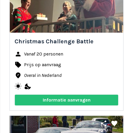
Christmas Challenge Battle
person
Vanaf 20 personen
local_offer
Prijs op aanvraag
where_to_vote
Overal in Nederland
wb_sunny
nights_stay
Informatie aanvragen
share
favorite