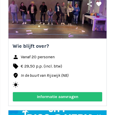
share
favorite
Wie blijft over?
person
Vanaf 20 personen
local_offer
€ 29,50 p.p. (incl. btw)
where_to_vote
In de buurt van Rijswijk (NB)
wb_sunny
Informatie aanvragen