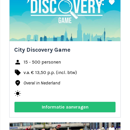
share
favorite
City Discovery Game
person
15 - 500 personen
local_offer
v.a. € 13,50 p.p. (incl. btw)
where_to_vote
Overal in Nederland
wb_sunny
Informatie aanvragen