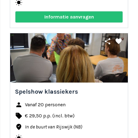
wb_sunny
Informatie aanvragen
share
favorite
Spelshow klassiekers
person
Vanaf 20 personen
local_offer
€ 29,50 p.p. (incl. btw)
where_to_vote
In de buurt van Rijswijk (NB)