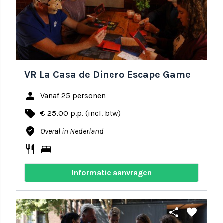
VR La Casa de Dinero Escape Game
person
Vanaf 25 personen
local_offer
€ 25,00 p.p. (incl. btw)
where_to_vote
Overal in Nederland
restaurant
bed
Informatie aanvragen
share
favorite