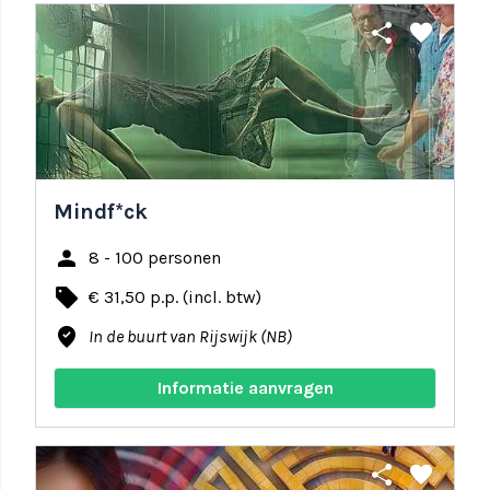
share
favorite
Mindf*ck
person
8 - 100 personen
local_offer
€ 31,50 p.p. (incl. btw)
where_to_vote
In de buurt van Rijswijk (NB)
Informatie aanvragen
share
favorite