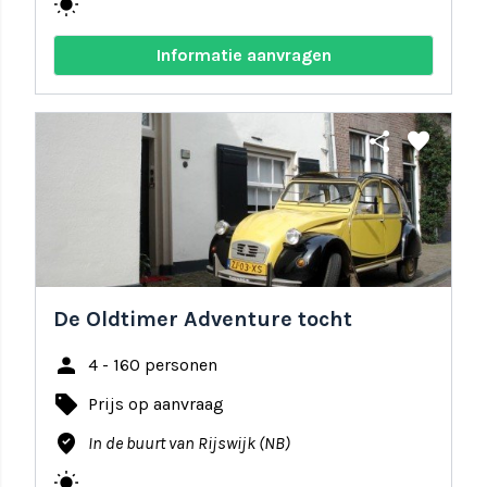
wb_sunny
Informatie aanvragen
share
favorite
De Oldtimer Adventure tocht
person
4 - 160 personen
local_offer
Prijs op aanvraag
where_to_vote
In de buurt van Rijswijk (NB)
wb_sunny