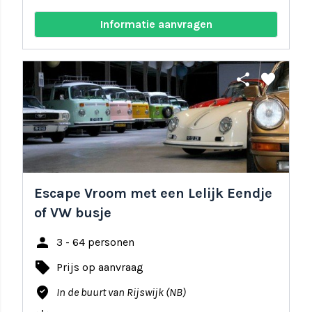
Informatie aanvragen
share
favorite
Escape Vroom met een Lelijk Eendje
of VW busje
person
3 - 64 personen
local_offer
Prijs op aanvraag
where_to_vote
In de buurt van Rijswijk (NB)