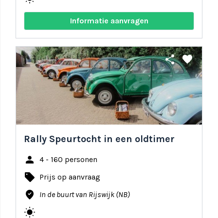
Informatie aanvragen
share
favorite
Rally Speurtocht in een oldtimer
person
4 - 160 personen
local_offer
Prijs op aanvraag
where_to_vote
In de buurt van Rijswijk (NB)
wb_sunny