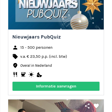
Nieuwjaars PubQuiz
person
15 - 500 personen
local_offer
v.a. € 23,50 p.p. (incl. btw)
where_to_vote
Overal in Nederland
restaurant
coffee
wb_sunny
nights_stay
Informatie aanvragen
share
favorite