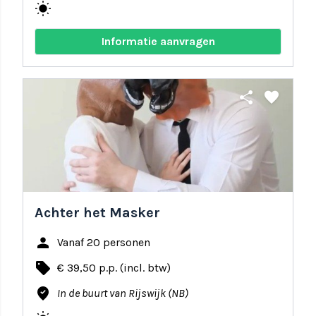
wb_sunny
Informatie aanvragen
share
favorite
Achter het Masker
person
Vanaf 20 personen
local_offer
€ 39,50 p.p. (incl. btw)
where_to_vote
In de buurt van Rijswijk (NB)