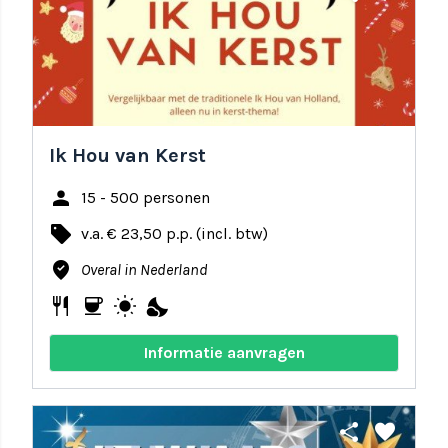
Ik Hou van Kerst
person
15 - 500 personen
local_offer
v.a. € 23,50 p.p. (incl. btw)
where_to_vote
Overal in Nederland
restaurant
coffee
wb_sunny
nights_stay
Informatie aanvragen
share
favorite