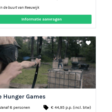
In de buurt van Reeuwijk
Informatie aanvragen
share
favorite
e Hunger Games
local_offer
Vanaf 8 personen
€ 44,95 p.p. (incl. btw)