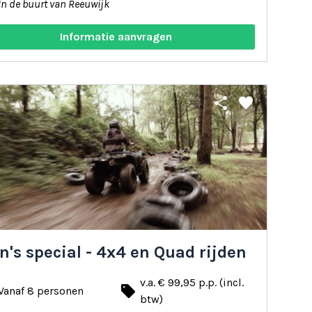
In de buurt van Reeuwijk
Informatie aanvragen
share
favorite
's special - 4x4 en Quad rijden
v.a. € 99,95 p.p. (incl.
local_offer
Vanaf 8 personen
btw)