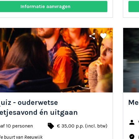
Informatie aanvragen
share
favorite
uiz - ouderwetse
Me
letjesavond én uitgaan
person
local_offer
af 10 personen
€ 35,00 p.p. (incl. btw)
where_to_vote
de buurt van Reeuwijk