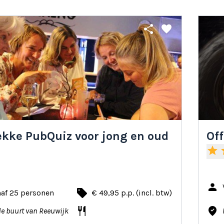
share
favorite
ekke PubQuiz voor jong en oud
Off
star
s
person
local_offer
naf 25 personen
€ 49,95 p.p. (incl. btw)
restaurant
where_to_vote
de buurt van Reeuwijk