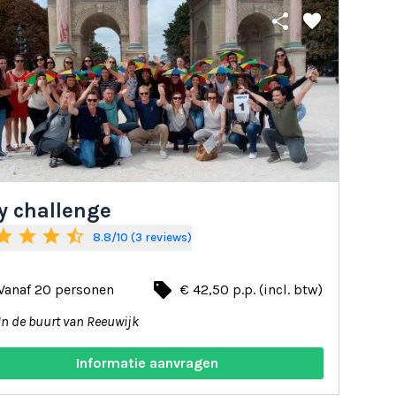
share
favorite
y challenge
tar
star
star
star_half
8.8/10 (3 reviews)
local_offer
Vanaf 20 personen
€ 42,50 p.p. (incl. btw)
In de buurt van Reeuwijk
Informatie aanvragen