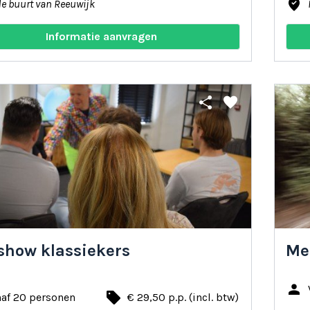
where_to_vote
de buurt van Reeuwijk
Informatie aanvragen
share
favorite
show klassiekers
Men
person
local_offer
naf 20 personen
€ 29,50 p.p. (incl. btw)