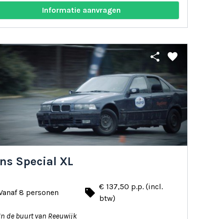
Informatie aanvragen
share
favorite
ns Special XL
€ 137,50 p.p. (incl.
local_offer
Vanaf 8 personen
btw)
In de buurt van Reeuwijk