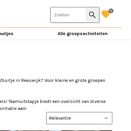
favorite
0
search
nuitjes
Alle groepsactiviteiten
jfsuitje in Reeuwijk? Voor kleine en grote groepen
rs! Teamuitstapje biedt een overzicht van diverse
nformatie aan!