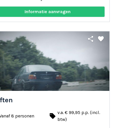
Informatie aanvragen
share
favorite
ften
v.a. € 99,95 p.p. (incl.
local_offer
Vanaf 8 personen
btw)