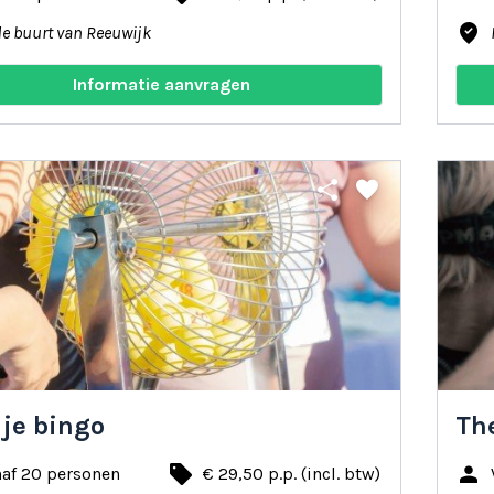
where_to_vote
de buurt van Reeuwijk
Informatie aanvragen
share
favorite
 je bingo
Th
local_offer
person
naf 20 personen
€ 29,50 p.p. (incl. btw)