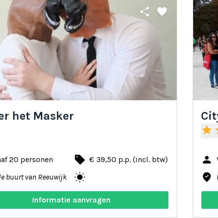
share
favorite
er het Masker
Cit
star
s
local_offer
person
naf 20 personen
€ 39,50 p.p. (incl. btw)
wb_sunny
where_to_vote
de buurt van Reeuwijk
Informatie aanvragen