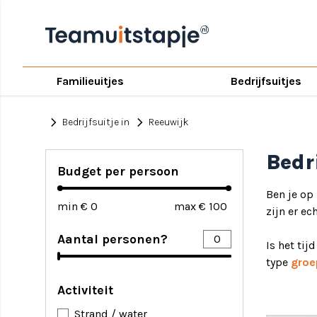
Familieuitjes
Bedrijfsuitjes
chevron_right
chevron_right
Bedrijfsuitje in
Reeuwijk
Bedr
Budget per persoon
Ben je op
min €
max €
zijn er ec
Aantal personen?
Is het tij
type
groe
Activiteit
Strand / water