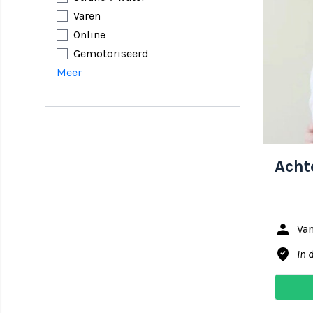
Varen
Online
Gemotoriseerd
Meer
Acht
person
Va
where_to_vote
In 