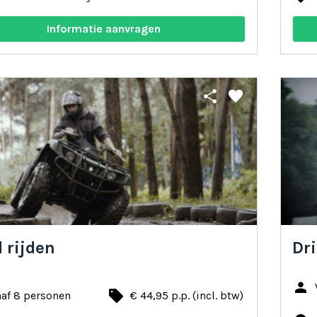
Informatie aanvragen
share
favorite
 rijden
Dri
person
local_offer
naf 8 personen
€ 44,95 p.p. (incl. btw)