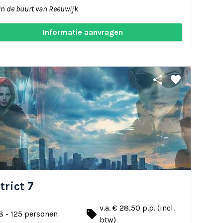
In de buurt van Reeuwijk
Informatie aanvragen
share
favorite
trict 7
v.a. € 28,50 p.p. (incl.
local_offer
8 - 125 personen
btw)