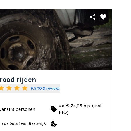
share
favorite
road rijden
tar
star
star
star
9.5/10 (1 review)
v.a. € 74,95 p.p. (incl.
local_offer
Vanaf 8 personen
btw)
nights_stay
In de buurt van Reeuwijk