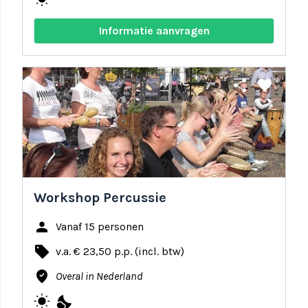
Informatie aanvragen
share
favorite
Workshop Percussie
person
Vanaf 15 personen
local_offer
v.a. € 23,50 p.p. (incl. btw)
where_to_vote
Overal in Nederland
wb_sunny
nights_stay