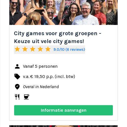
City games voor grote groepen -
Keuze uit vele city games!
star
star
star
star
star
9.0/10 (6 reviews)
person
Vanaf 5 personen
local_offer
v.a. € 19,50 p.p. (incl. btw)
where_to_vote
Overal in Nederland
restaurant
coffee
Informatie aanvragen