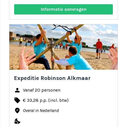
Informatie aanvragen
share
favorite
Expeditie Robinson Alkmaar
person
Vanaf 20 personen
local_offer
€ 33,28 p.p. (incl. btw)
where_to_vote
Overal in Nederland
nights_stay