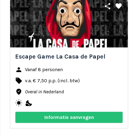
share
favorite
Escape Game La Casa de Papel
person
Vanaf 8 personen
local_offer
v.a. € 7,50 p.p. (incl. btw)
where_to_vote
Overal in Nederland
wb_sunny
nights_stay
Informatie aanvragen