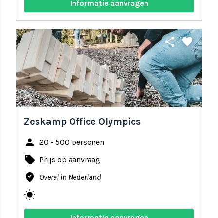
Informatie aanvragen
share
favorite
Zeskamp Office Olympics
person
20 - 500 personen
local_offer
Prijs op aanvraag
where_to_vote
Overal in Nederland
wb_sunny
Informatie aanvragen