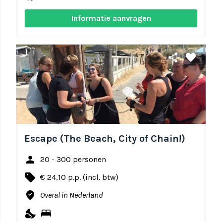
Informatie aanvragen
share
favorite
Escape (The Beach, City of Chain!)
person
20 - 300 personen
local_offer
€ 24,10 p.p. (incl. btw)
where_to_vote
Overal in Nederland
nights_stay
bed