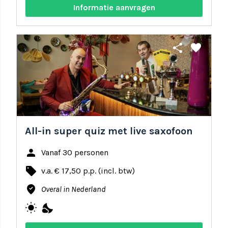
Informatie aanvragen
share
favorite
All-in super quiz met live saxofoon
person
Vanaf 30 personen
local_offer
v.a. € 17,50 p.p. (incl. btw)
where_to_vote
Overal in Nederland
wb_sunny
nights_stay