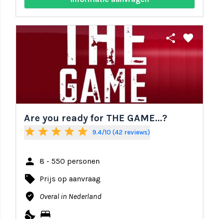
share
favorite
Are you ready for THE GAME...?
star
star
star
star
star
9.4/10 (42 reviews)
person
8 - 550 personen
local_offer
Prijs op aanvraag
where_to_vote
Overal in Nederland
nights_stay
bed