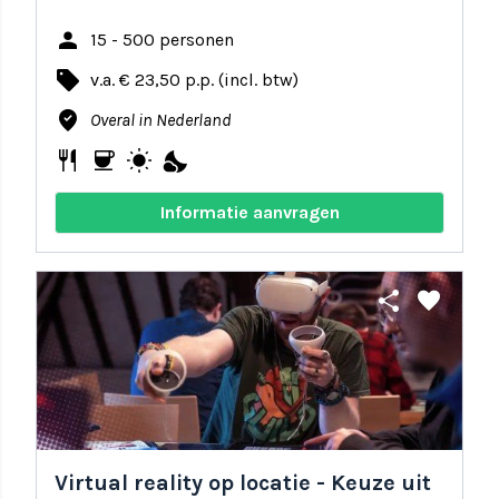
person
15 - 500 personen
local_offer
v.a. € 23,50 p.p. (incl. btw)
where_to_vote
Overal in Nederland
restaurant
coffee
wb_sunny
nights_stay
Informatie aanvragen
share
favorite
Virtual reality op locatie - Keuze uit