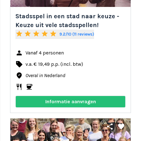
Stadsspel in een stad naar keuze -
Keuze uit vele stadsspellen!
star
star
star
star
star
9.2/10 (11 reviews)
person
Vanaf 4 personen
local_offer
v.a. € 19,49 p.p. (incl. btw)
where_to_vote
Overal in Nederland
restaurant
coffee
Informatie aanvragen
share
favorite