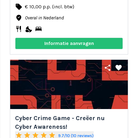
local_offer
€ 10,00 p.p. (incl. btw)
where_to_vote
Overal in Nederland
restaurant
nights_stay
bed
Informatie aanvragen
share
favorite
Cyber Crime Game - Creëer nu
Cyber Awareness!
star
star
star
star
star
9.7/10 (10 reviews)