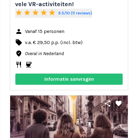
vele VR-activiteiten!
star
star
star
star
star
9.5/10 (11 reviews)
person
Vanaf 15 personen
local_offer
v.a. € 29,50 p.p. (incl. btw)
where_to_vote
Overal in Nederland
restaurant
coffee
Informatie aanvragen
share
favorite