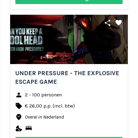
share
favorite
UNDER PRESSURE - THE EXPLOSIVE
ESCAPE GAME
person
2 - 100 personen
local_offer
€ 26,00 p.p. (incl. btw)
where_to_vote
Overal in Nederland
nights_stay
bed