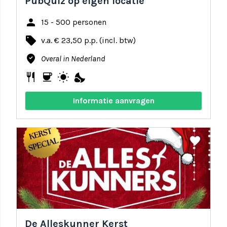
PubQuiz op eigen locatie
person
15 - 500 personen
local_offer
v.a. € 23,50 p.p. (incl. btw)
where_to_vote
Overal in Nederland
restaurant
coffee
wb_sunny
nights_stay
Informatie aanvragen
share
favorite
De Alleskunner Kerst