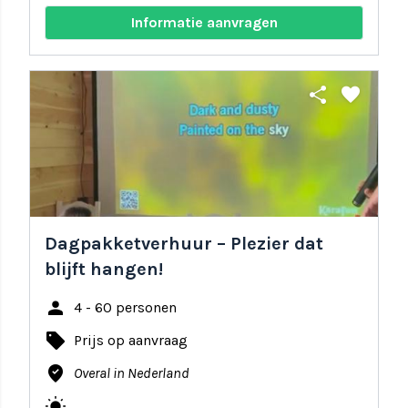
Informatie aanvragen
share
favorite
Dagpakketverhuur – Plezier dat
blijft hangen!
person
4 - 60 personen
local_offer
Prijs op aanvraag
where_to_vote
Overal in Nederland
wb_sunny