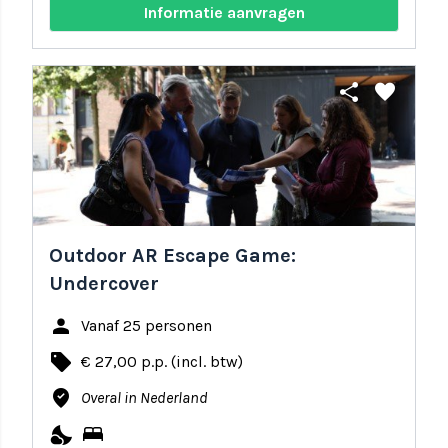
Informatie aanvragen
share
favorite
Outdoor AR Escape Game:
Undercover
person
Vanaf 25 personen
local_offer
€ 27,00 p.p. (incl. btw)
where_to_vote
Overal in Nederland
nights_stay
bed