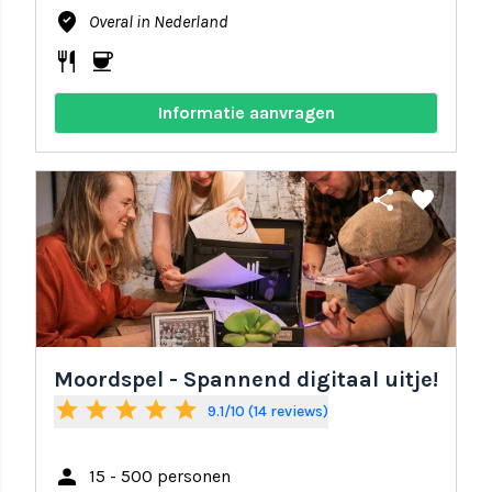
where_to_vote
Overal in Nederland
restaurant
coffee
Informatie aanvragen
share
favorite
Moordspel - Spannend digitaal uitje!
star
star
star
star
star
9.1/10 (14 reviews)
person
15 - 500 personen