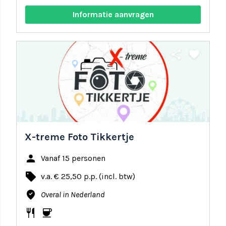
Informatie aanvragen
share
favorite
X-treme Foto Tikkertje
person
Vanaf 15 personen
local_offer
v.a. € 25,50 p.p. (incl. btw)
where_to_vote
Overal in Nederland
restaurant
coffee