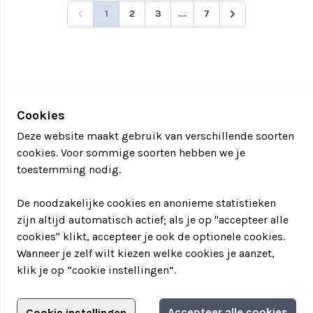
1
2
3
...
7
Cookies
Deze website maakt gebruik van verschillende soorten
cookies. Voor sommige soorten hebben we je
toestemming nodig.
De noodzakelijke cookies en anonieme statistieken
zijn altijd automatisch actief; als je op "accepteer alle
cookies" klikt, accepteer je ook de optionele cookies.
Wanneer je zelf wilt kiezen welke cookies je aanzet,
klik je op “cookie instellingen”.
Adverteren?
Accepteer alle cookies
Cookie instellingen