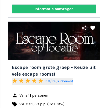
Informatie aanvragen
share
favorite
Escape room grote groep - Keuze uit
vele escape rooms!
star
star
star
star
star
9.3/10 (17 reviews)
person
Vanaf 1 personen
local_offer
v.a. € 29,50 p.p. (incl. btw)