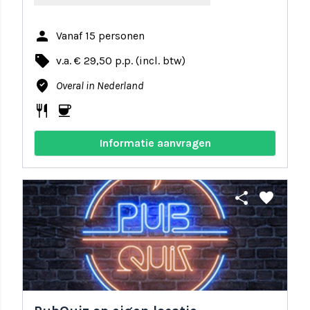
person
Vanaf 15 personen
local_offer
v.a. € 29,50 p.p. (incl. btw)
where_to_vote
Overal in Nederland
restaurant
coffee
Informatie aanvragen
share
favorite