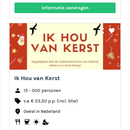
Informatie aanvragen
share
favorite
Ik Hou van Kerst
person
15 - 500 personen
local_offer
v.a. € 23,50 p.p. (incl. btw)
where_to_vote
Overal in Nederland
restaurant
coffee
wb_sunny
nights_stay