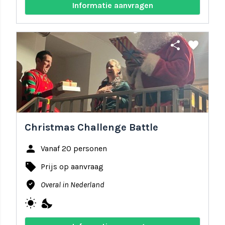
Informatie aanvragen
share
favorite
Christmas Challenge Battle
person
Vanaf 20 personen
local_offer
Prijs op aanvraag
where_to_vote
Overal in Nederland
wb_sunny
nights_stay