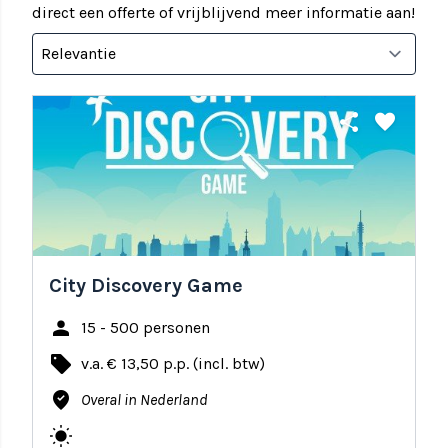
direct een offerte of vrijblijvend meer informatie aan!
share
favorite
City Discovery Game
person
15 - 500 personen
local_offer
v.a. € 13,50 p.p. (incl. btw)
where_to_vote
Overal in Nederland
wb_sunny