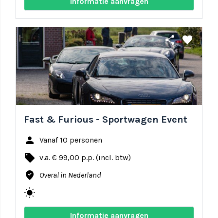
Informatie aanvragen
share
favorite
Fast & Furious - Sportwagen Event
person
Vanaf 10 personen
local_offer
v.a. € 99,00 p.p. (incl. btw)
where_to_vote
Overal in Nederland
wb_sunny
Informatie aanvragen