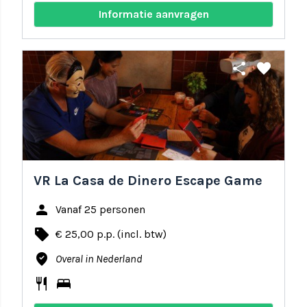
Informatie aanvragen
share
favorite
VR La Casa de Dinero Escape Game
person
Vanaf 25 personen
local_offer
€ 25,00 p.p. (incl. btw)
where_to_vote
Overal in Nederland
restaurant
bed