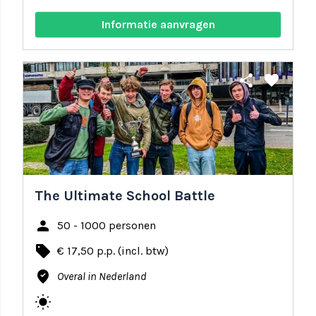
Informatie aanvragen
share
favorite
The Ultimate School Battle
person
50 - 1000 personen
local_offer
€ 17,50 p.p. (incl. btw)
where_to_vote
Overal in Nederland
wb_sunny