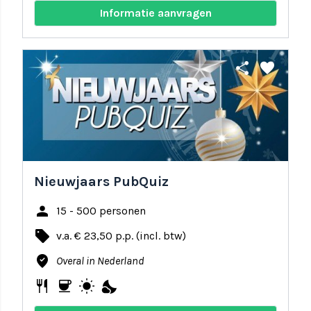
Informatie aanvragen
share
favorite
Nieuwjaars PubQuiz
person
15 - 500 personen
local_offer
v.a. € 23,50 p.p. (incl. btw)
where_to_vote
Overal in Nederland
restaurant
coffee
wb_sunny
nights_stay