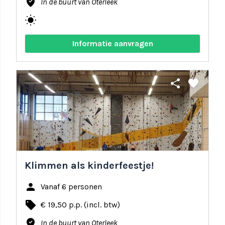
where_to_vote
In de buurt van Oterleek
wb_sunny
Informatie aanvragen
share
favorite
Klimmen als kinderfeestje!
person
Vanaf 6 personen
local_offer
€ 19,50 p.p. (incl. btw)
where_to_vote
In de buurt van Oterleek