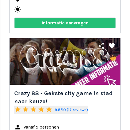
wb_sunny
Informatie aanvragen
share
favorite
Crazy 88 - Gekste city game in stad
naar keuze!
star
star
star
star
star
9.5/10 (17 reviews)
person
Vanaf 5 personen