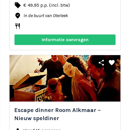
local_offer
€ 49,95 p.p. (incl. btw)
where_to_vote
In de buurt van Oterleek
restaurant
Informatie aanvragen
share
favorite
Escape dinner Room Alkmaar –
Nieuw speldiner