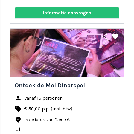
Informatie aanvragen
share
favorite
Ontdek de Mol Dinerspel
person
Vanaf 15 personen
local_offer
€ 59,90 p.p. (incl. btw)
where_to_vote
In de buurt van Oterleek
restaurant