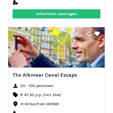
nights_stay
Informatie aanvragen
share
favorite
The Alkmaar Canal Escape
person
20 - 100 personen
local_offer
€ 47,50 p.p. (incl. btw)
where_to_vote
In de buurt van Oterleek