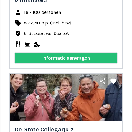
person
16 - 100 personen
local_offer
€ 32,50 p.p. (incl. btw)
where_to_vote
In de buurt van Oterleek
restaurant
coffee
nights_stay
Informatie aanvragen
share
favorite
De Grote Collegaquiz