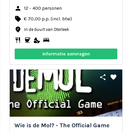
person
12 - 400 personen
local_offer
€ 70,00 p.p. (incl. btw)
where_to_vote
In de buurt van Oterleek
restaurant
coffee
nights_stay
bed
Informatie aanvragen
share
favorite
Wie is de Mol? - The Official Game