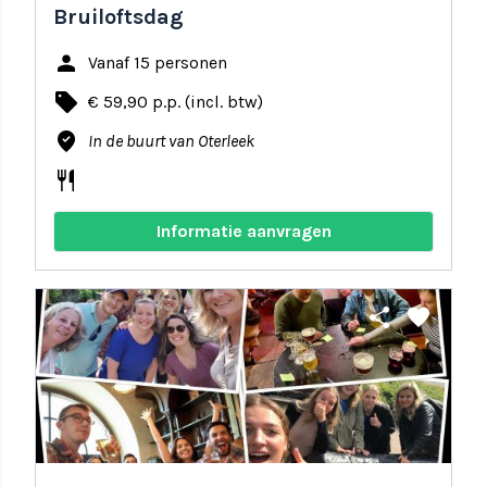
Bruiloftsdag
person
Vanaf 15 personen
local_offer
€ 59,90 p.p. (incl. btw)
where_to_vote
In de buurt van Oterleek
restaurant
Informatie aanvragen
share
favorite