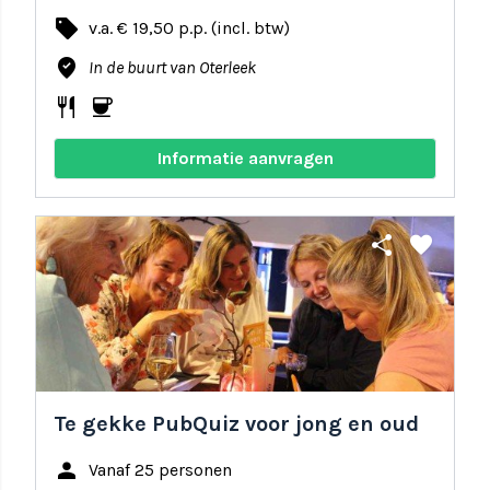
local_offer
v.a. € 19,50 p.p. (incl. btw)
where_to_vote
In de buurt van Oterleek
restaurant
coffee
Informatie aanvragen
share
favorite
Te gekke PubQuiz voor jong en oud
person
Vanaf 25 personen