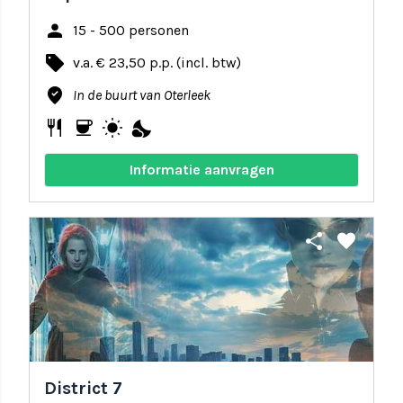
person
15 - 500 personen
local_offer
v.a. € 23,50 p.p. (incl. btw)
where_to_vote
In de buurt van Oterleek
restaurant
coffee
wb_sunny
nights_stay
Informatie aanvragen
share
favorite
District 7