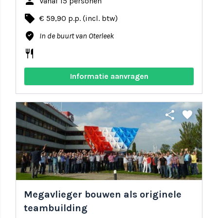
person
Vanaf 15 personen
local_offer
€ 59,90 p.p. (incl. btw)
where_to_vote
In de buurt van Oterleek
restaurant
Informatie aanvragen
share
favorite
Megavlieger bouwen als originele
teambuilding