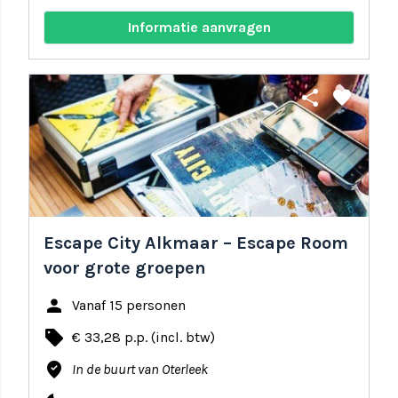
Informatie aanvragen
share
favorite
Escape City Alkmaar – Escape Room
voor grote groepen
person
Vanaf 15 personen
local_offer
€ 33,28 p.p. (incl. btw)
where_to_vote
In de buurt van Oterleek