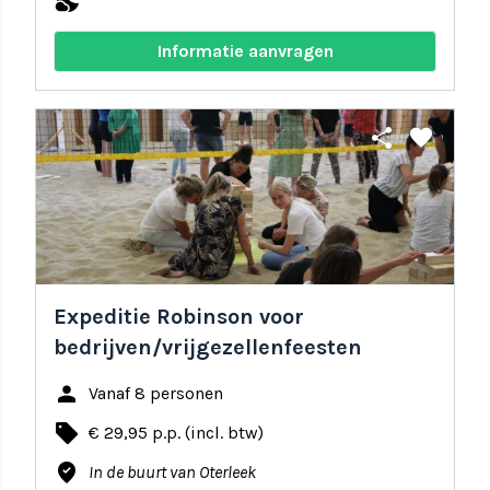
nights_stay
Informatie aanvragen
share
favorite
Expeditie Robinson voor
bedrijven/vrijgezellenfeesten
person
Vanaf 8 personen
local_offer
€ 29,95 p.p. (incl. btw)
where_to_vote
In de buurt van Oterleek