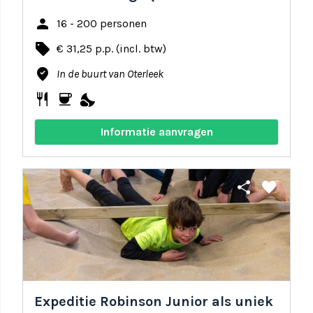
person
16 - 200 personen
local_offer
€ 31,25 p.p. (incl. btw)
where_to_vote
In de buurt van Oterleek
restaurant
coffee
nights_stay
Informatie aanvragen
share
favorite
Expeditie Robinson Junior als uniek