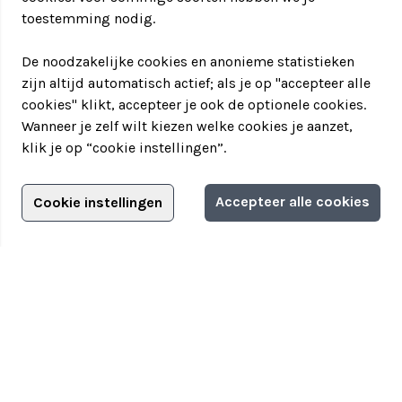
toestemming nodig.
De noodzakelijke cookies en anonieme statistieken
zijn altijd automatisch actief; als je op "accepteer alle
cookies" klikt, accepteer je ook de optionele cookies.
Wanneer je zelf wilt kiezen welke cookies je aanzet,
klik je op “cookie instellingen”.
Adverteren?
Accepteer alle cookies
Cookie instellingen
Filter jouw teamuitstapje!
Adverteerdersopties
Teamuitstapje
> Over Teamuitstapje
> Inspiratie
> Bedrijfsuitje in...
Disclaimer
|
Privacyverklaring