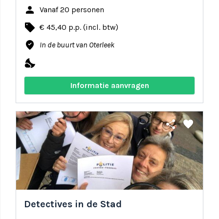
person
Vanaf 20 personen
local_offer
€ 45,40 p.p. (incl. btw)
where_to_vote
In de buurt van Oterleek
nights_stay
Informatie aanvragen
share
favorite
Detectives in de Stad