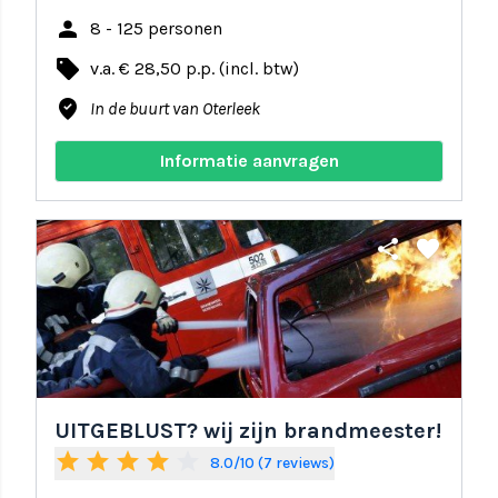
person
8 - 125 personen
local_offer
v.a. € 28,50 p.p. (incl. btw)
where_to_vote
In de buurt van Oterleek
Informatie aanvragen
share
favorite
UITGEBLUST? wij zijn brandmeester!
star
star
star
star
star_border
8.0/10 (7 reviews)