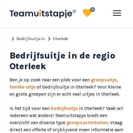
favorite
menu
0
chevron_right
chevron_right
Bedrijfsuitje in
Oterleek
Bedrijfsuitje in de regio
Oterleek
Ben je op zoek naar een plek voor een
groepsuitje
,
familie uitje
of bedrijfsuitje in Oterleek? Voor kleine
en grote groepen zijn er echt veel uitjes in Oterleek.
Is het tijd voor een
bedrijfsuitje
in Oterleek? Vaak wil
iedereen wat anders! Teamuitstapje biedt een
overzicht van diverse type
groepsactiviteiten
. Vraag
direct een offerte of vrijblijvend meer informatie aan!