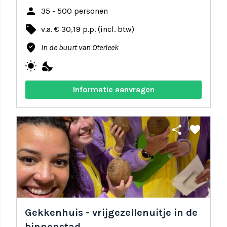
person
35 - 500 personen
local_offer
v.a. € 30,19 p.p. (incl. btw)
where_to_vote
In de buurt van Oterleek
wb_sunny
nights_stay
Informatie aanvragen
share
favorite
Gekkenhuis - vrijgezellenuitje in de
binnenstad