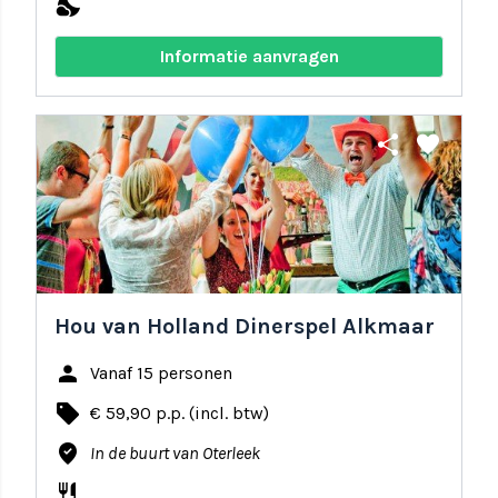
nights_stay
Informatie aanvragen
share
favorite
Hou van Holland Dinerspel Alkmaar
person
Vanaf 15 personen
local_offer
€ 59,90 p.p. (incl. btw)
where_to_vote
In de buurt van Oterleek
restaurant