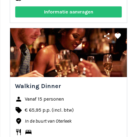
Informatie aanvragen
share
favorite
Walking Dinner
person
Vanaf 15 personen
local_offer
€ 65,95 p.p. (incl. btw)
where_to_vote
In de buurt van Oterleek
restaurant
bed