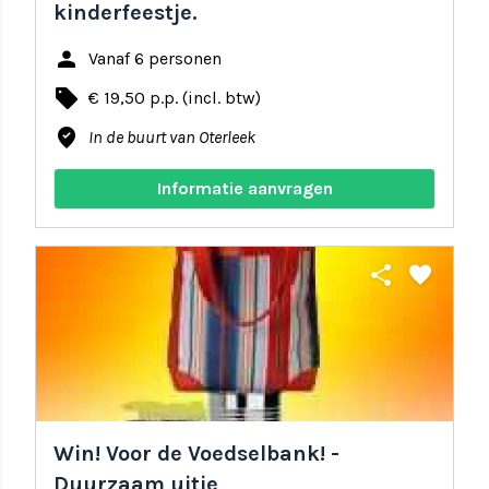
kinderfeestje.
person
Vanaf 6 personen
local_offer
€ 19,50 p.p. (incl. btw)
where_to_vote
In de buurt van Oterleek
Informatie aanvragen
share
favorite
Win! Voor de Voedselbank! -
Duurzaam uitje