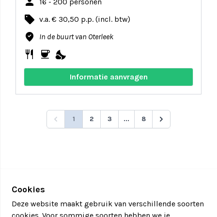
person
16 - 200 personen
local_offer
v.a. € 30,50 p.p. (incl. btw)
where_to_vote
In de buurt van Oterleek
restaurant
coffee
nights_stay
Informatie aanvragen
1
2
3
...
8
Cookies
Deze website maakt gebruik van verschillende soorten
cookies. Voor sommige soorten hebben we je