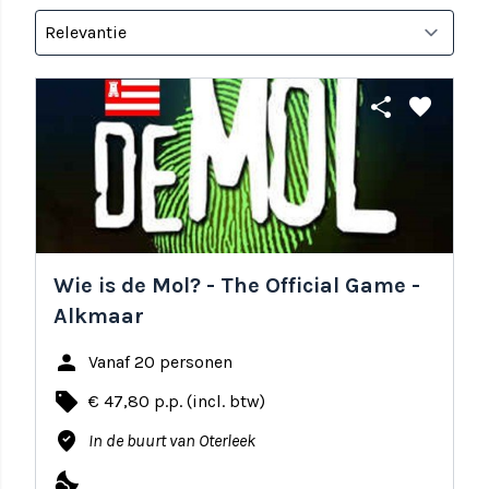
share
favorite
Wie is de Mol? - The Official Game -
Alkmaar
person
Vanaf 20 personen
local_offer
€ 47,80 p.p. (incl. btw)
where_to_vote
In de buurt van Oterleek
nights_stay