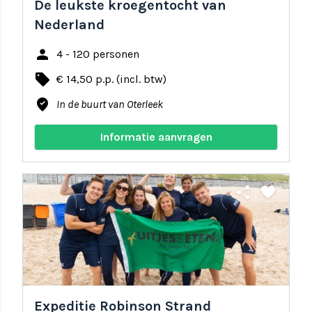
De leukste kroegentocht van
Nederland
person
4 - 120 personen
local_offer
€ 14,50 p.p. (incl. btw)
where_to_vote
In de buurt van Oterleek
Informatie aanvragen
share
favorite
Expeditie Robinson Strand