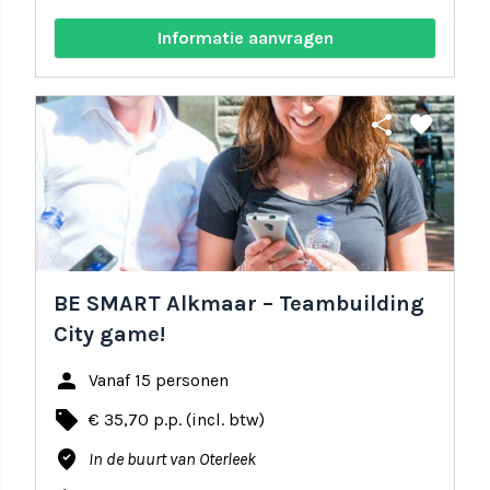
Informatie aanvragen
share
favorite
BE SMART Alkmaar – Teambuilding
City game!
person
Vanaf 15 personen
local_offer
€ 35,70 p.p. (incl. btw)
where_to_vote
In de buurt van Oterleek