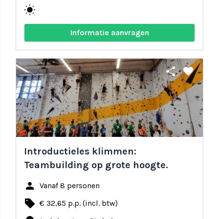
wb_sunny
Informatie aanvragen
share
favorite
Introductieles klimmen:
Teambuilding op grote hoogte.
person
Vanaf 8 personen
local_offer
€ 32,65 p.p. (incl. btw)