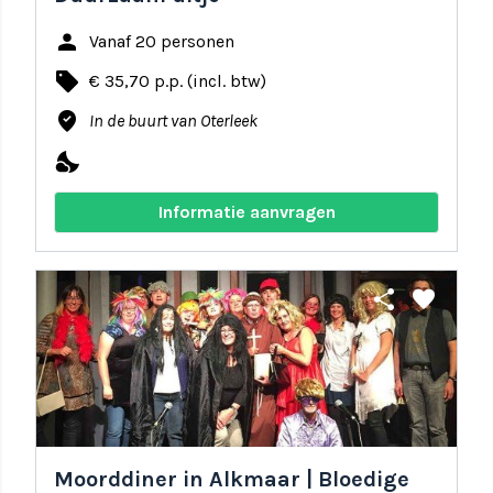
person
Vanaf 20 personen
local_offer
€ 35,70 p.p. (incl. btw)
where_to_vote
In de buurt van Oterleek
nights_stay
Informatie aanvragen
share
favorite
Moorddiner in Alkmaar | Bloedige