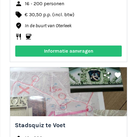
person
16 - 200 personen
local_offer
€ 30,50 p.p. (incl. btw)
where_to_vote
In de buurt van Oterleek
restaurant
coffee
Informatie aanvragen
share
favorite
Stadsquiz te Voet