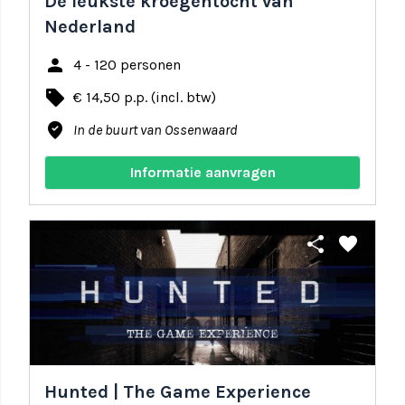
De leukste kroegentocht van
Nederland
person
4 - 120 personen
local_offer
€ 14,50 p.p. (incl. btw)
where_to_vote
In de buurt van Ossenwaard
Informatie aanvragen
share
favorite
Hunted | The Game Experience