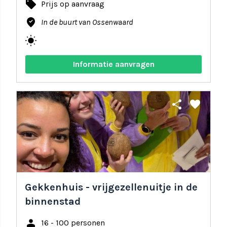
local_offer
Prijs op aanvraag
where_to_vote
In de buurt van Ossenwaard
wb_sunny
Informatie aanvragen
share
favorite
Gekkenhuis - vrijgezellenuitje in de
binnenstad
person
16 - 100 personen