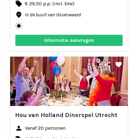
local_offer
€ 29,50 p.p. (incl. btw)
where_to_vote
In de buurt van Ossenwaard
wb_sunny
Informatie aanvragen
share
favorite
Hou van Holland Dinerspel Utrecht
person
Vanaf 20 personen