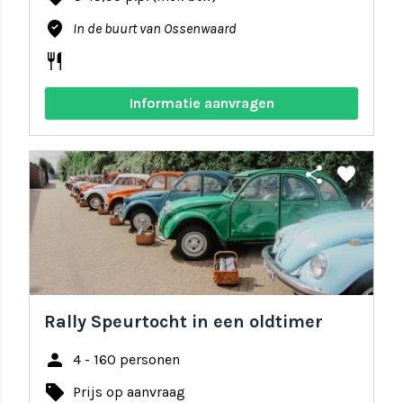
where_to_vote
In de buurt van Ossenwaard
restaurant
Informatie aanvragen
share
favorite
Rally Speurtocht in een oldtimer
person
4 - 160 personen
local_offer
Prijs op aanvraag