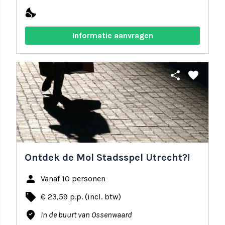
nights_stay
Informatie aanvragen
share
favorite
Ontdek de Mol Stadsspel Utrecht?!
person
Vanaf 10 personen
local_offer
€ 23,59 p.p. (incl. btw)
where_to_vote
In de buurt van Ossenwaard