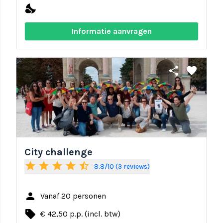
nights_stay
Informatie aanvragen
share
favorite
City challenge
star
star
star
star
star_half
8.8/10 (3 reviews)
person
Vanaf 20 personen
local_offer
€ 42,50 p.p. (incl. btw)