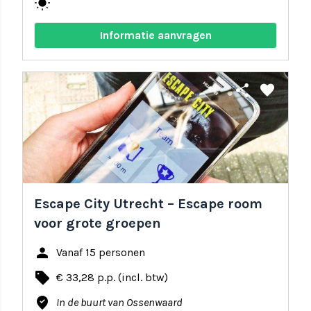
wb_sunny
Informatie aanvragen
share
favorite
Escape City Utrecht – Escape room
voor grote groepen
person
Vanaf 15 personen
local_offer
€ 33,28 p.p. (incl. btw)
where_to_vote
In de buurt van Ossenwaard