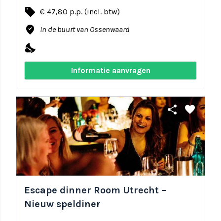
local_offer
€ 47,80 p.p. (incl. btw)
where_to_vote
In de buurt van Ossenwaard
nights_stay
Informatie aanvragen
share
favorite
Escape dinner Room Utrecht –
Nieuw speldiner