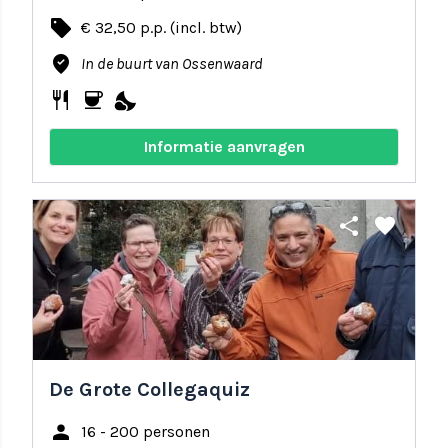
local_offer
€ 32,50 p.p. (incl. btw)
where_to_vote
In de buurt van Ossenwaard
restaurant
coffee
nights_stay
Informatie aanvragen
share
favorite
De Grote Collegaquiz
person
16 - 200 personen