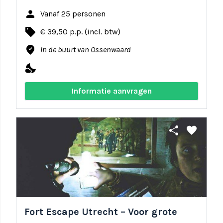
person
Vanaf 25 personen
local_offer
€ 39,50 p.p. (incl. btw)
where_to_vote
In de buurt van Ossenwaard
nights_stay
Informatie aanvragen
share
favorite
Fort Escape Utrecht – Voor grote