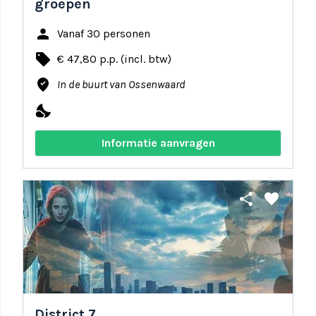
groepen
person
Vanaf 30 personen
local_offer
€ 47,80 p.p. (incl. btw)
where_to_vote
In de buurt van Ossenwaard
nights_stay
Informatie aanvragen
share
favorite
District 7