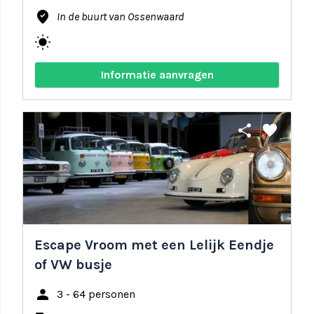
where_to_vote
In de buurt van Ossenwaard
wb_sunny
Informatie aanvragen
share
favorite
Escape Vroom met een Lelijk Eendje
of VW busje
person
3 - 64 personen