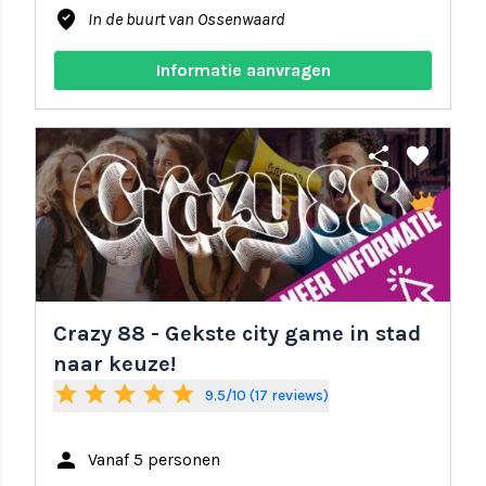
where_to_vote
In de buurt van Ossenwaard
Informatie aanvragen
share
favorite
Crazy 88 - Gekste city game in stad
naar keuze!
star
star
star
star
star
9.5/10 (17 reviews)
person
Vanaf 5 personen