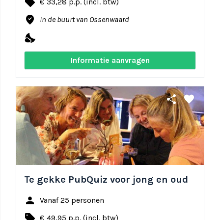
local_offer
€ 33,28 p.p. (incl. btw)
where_to_vote
In de buurt van Ossenwaard
nights_stay
Informatie aanvragen
share
favorite
Te gekke PubQuiz voor jong en oud
person
Vanaf 25 personen
local_offer
€ 49,95 p.p. (incl. btw)