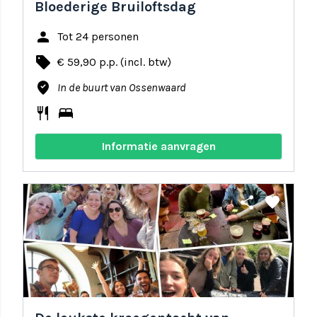
Bloederige Bruiloftsdag
person
Tot 24 personen
local_offer
€ 59,90 p.p. (incl. btw)
where_to_vote
In de buurt van Ossenwaard
restaurant
bed
Informatie aanvragen
share
favorite