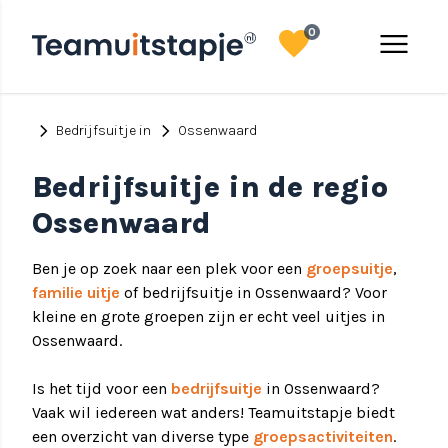
favorite
menu
0
chevron_right
chevron_right
Bedrijfsuitje in
Ossenwaard
Bedrijfsuitje in de regio
Ossenwaard
Ben je op zoek naar een plek voor een
groepsuitje
,
familie uitje
of bedrijfsuitje in Ossenwaard? Voor
kleine en grote groepen zijn er echt veel uitjes in
Ossenwaard.
Is het tijd voor een
bedrijfsuitje
in Ossenwaard?
Vaak wil iedereen wat anders! Teamuitstapje biedt
een overzicht van diverse type
groepsactiviteiten
.