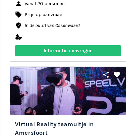
person
Vanaf 20 personen
local_offer
Prijs op aanvraag
where_to_vote
In de buurt van Ossenwaard
nights_stay
Informatie aanvragen
share
favorite
Virtual Reality teamuitje in
Amersfoort