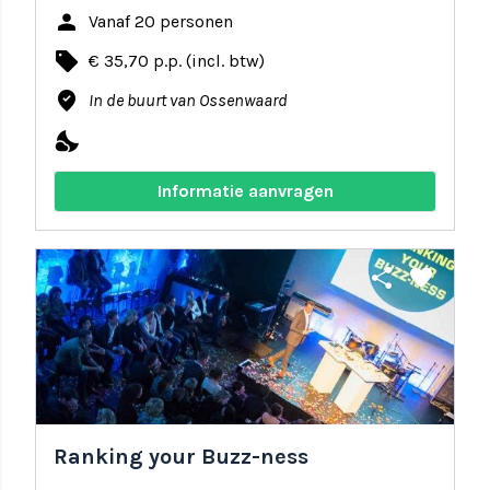
person
Vanaf 20 personen
local_offer
€ 35,70 p.p. (incl. btw)
where_to_vote
In de buurt van Ossenwaard
nights_stay
Informatie aanvragen
share
favorite
Ranking your Buzz-ness