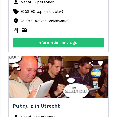
person
Vanaf 15 personen
local_offer
€ 59,90 p.p. (incl. btw)
where_to_vote
In de buurt van Ossenwaard
restaurant
bed
Informatie aanvragen
share
favorite
Pubquiz in Utrecht
Vanaf 20 personen