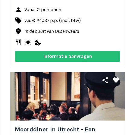
person
Vanaf 2 personen
local_offer
v.a. € 24,50 p.p. (incl. btw)
where_to_vote
In de buurt van Ossenwaard
restaurant
wb_sunny
nights_stay
Informatie aanvragen
share
favorite
Moorddiner in Utrecht - Een