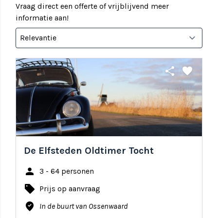
Vraag direct een offerte of vrijblijvend meer
informatie aan!
share
favorite
De Elfsteden Oldtimer Tocht
person
3 - 64 personen
local_offer
Prijs op aanvraag
where_to_vote
In de buurt van Ossenwaard