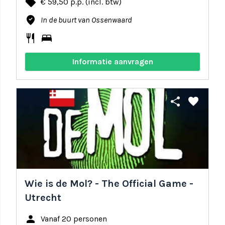
local_offer
€ 59,50 p.p. (incl. btw)
where_to_vote
In de buurt van Ossenwaard
restaurant
bed
Informatie aanvragen
share
favorite
Wie is de Mol? - The Official Game -
Utrecht
person
Vanaf 20 personen