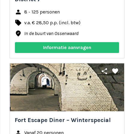
person
8 - 125 personen
local_offer
v.a. € 28,50 p.p. (incl. btw)
where_to_vote
In de buurt van Ossenwaard
Informatie aanvragen
share
favorite
Fort Escape Diner – Winterspecial
person
Vanaf 20 personen