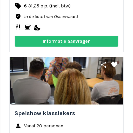
local_offer
€ 31,25 p.p. (incl. btw)
where_to_vote
In de buurt van Ossenwaard
restaurant
coffee
nights_stay
Informatie aanvragen
share
favorite
Spelshow klassiekers
person
Vanaf 20 personen