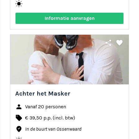
wb_sunny
Informatie aanvragen
share
favorite
Achter het Masker
person
Vanaf 20 personen
local_offer
€ 39,50 p.p. (incl. btw)
where_to_vote
In de buurt van Ossenwaard