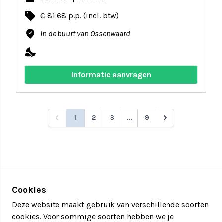
local_offer
€ 81,68 p.p. (incl. btw)
where_to_vote
In de buurt van Ossenwaard
nights_stay
Informatie aanvragen
1
2
3
...
9
Cookies
Deze website maakt gebruik van verschillende soorten
cookies. Voor sommige soorten hebben we je