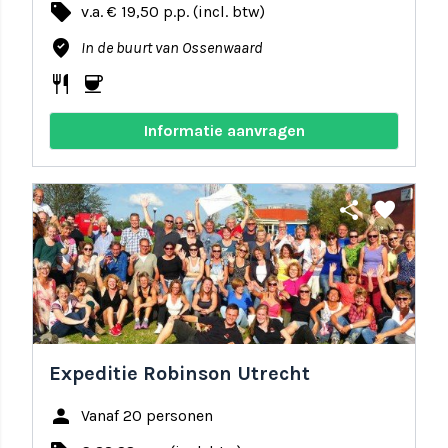
local_offer
v.a. € 19,50 p.p. (incl. btw)
where_to_vote
In de buurt van Ossenwaard
restaurant
coffee
Informatie aanvragen
share
favorite
Expeditie Robinson Utrecht
person
Vanaf 20 personen