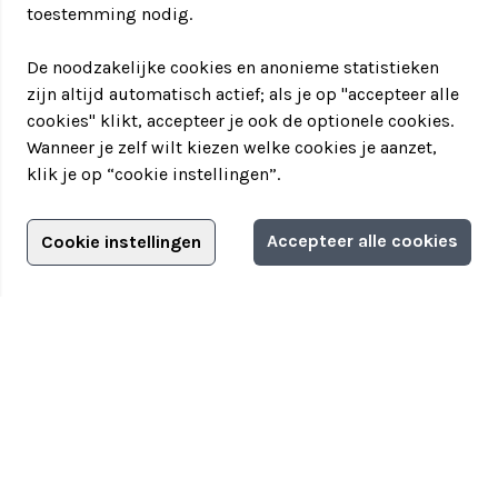
toestemming nodig.
De noodzakelijke cookies en anonieme statistieken
zijn altijd automatisch actief; als je op "accepteer alle
cookies" klikt, accepteer je ook de optionele cookies.
Wanneer je zelf wilt kiezen welke cookies je aanzet,
klik je op “cookie instellingen”.
Adverteren?
Accepteer alle cookies
Cookie instellingen
Filter jouw teamuitstapje!
Adverteerdersopties
Teamuitstapje
> Over Teamuitstapje
> Inspiratie
> Bedrijfsuitje in...
Disclaimer
|
Privacyverklaring