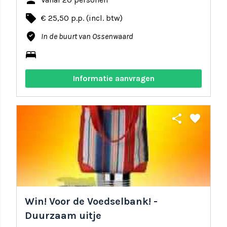
person
local_offer
€ 25,50 p.p. (incl. btw)
where_to_vote
In de buurt van Ossenwaard
bed
Informatie aanvragen
share
favorite
Win! Voor de Voedselbank! -
Duurzaam uitje