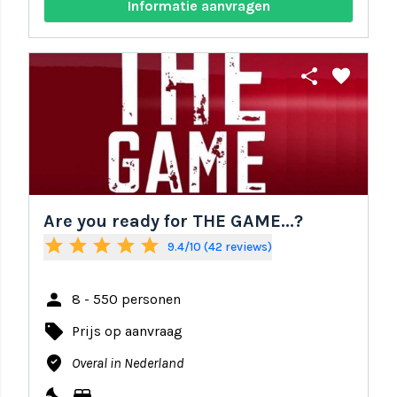
Informatie aanvragen
share
favorite
Are you ready for THE GAME...?
star
star
star
star
star
9.4/10 (42 reviews)
person
8 - 550 personen
local_offer
Prijs op aanvraag
where_to_vote
Overal in Nederland
nights_stay
bed