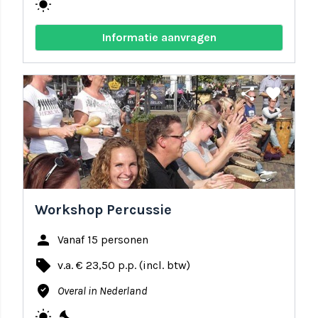
wb_sunny
Informatie aanvragen
share
favorite
Workshop Percussie
person
Vanaf 15 personen
local_offer
v.a. € 23,50 p.p. (incl. btw)
where_to_vote
Overal in Nederland
wb_sunny
nights_stay