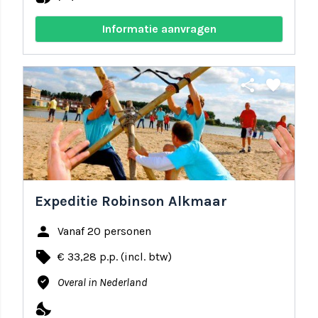
Informatie aanvragen
share
favorite
Expeditie Robinson Alkmaar
person
Vanaf 20 personen
local_offer
€ 33,28 p.p. (incl. btw)
where_to_vote
Overal in Nederland
nights_stay