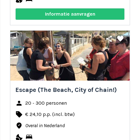
Informatie aanvragen
share
favorite
Escape (The Beach, City of Chain!)
person
20 - 300 personen
local_offer
€ 24,10 p.p. (incl. btw)
where_to_vote
Overal in Nederland
nights_stay
bed