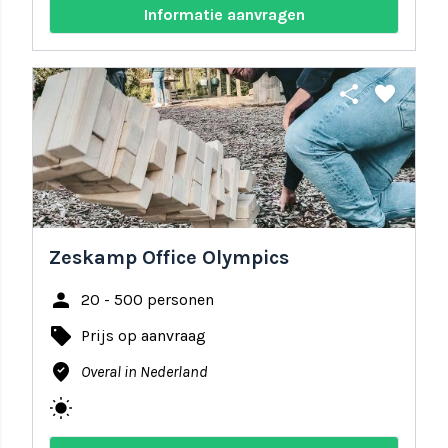
Informatie aanvragen
share
favorite
Zeskamp Office Olympics
person
20 - 500 personen
local_offer
Prijs op aanvraag
where_to_vote
Overal in Nederland
wb_sunny