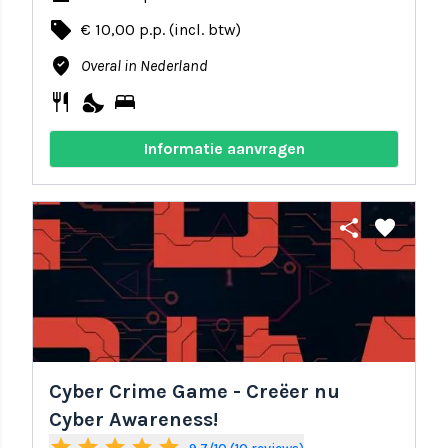
local_offer
€ 10,00 p.p. (incl. btw)
where_to_vote
Overal in Nederland
restaurant
nights_stay
bed
Informatie aanvragen
share
favorite
Cyber Crime Game - Creëer nu
Cyber Awareness!
star
star
star
star
star