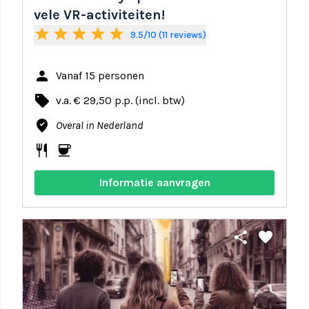
vele VR-activiteiten!
star
star
star
star
star
9.5/10 (11 reviews)
person
Vanaf 15 personen
local_offer
v.a. € 29,50 p.p. (incl. btw)
where_to_vote
Overal in Nederland
restaurant
coffee
Informatie aanvragen
share
favorite