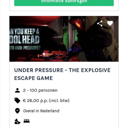
Informatie aanvragen
share
favorite
UNDER PRESSURE - THE EXPLOSIVE
ESCAPE GAME
person
2 - 100 personen
local_offer
€ 26,00 p.p. (incl. btw)
where_to_vote
Overal in Nederland
nights_stay
bed