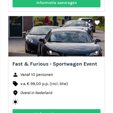
Informatie aanvragen
share
favorite
Fast & Furious - Sportwagen Event
person
Vanaf 10 personen
local_offer
v.a. € 99,00 p.p. (incl. btw)
where_to_vote
Overal in Nederland
wb_sunny