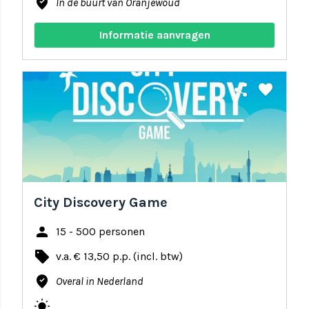
where_to_vote
In de buurt van Oranjewoud
Informatie aanvragen
share
favorite
City Discovery Game
person
15 - 500 personen
local_offer
v.a. € 13,50 p.p. (incl. btw)
where_to_vote
Overal in Nederland
wb_sunny