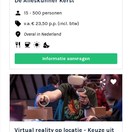
De Alleskunner Kerst
person
15 - 500 personen
local_offer
v.a. € 23,50 p.p. (incl. btw)
where_to_vote
Overal in Nederland
restaurant
coffee
wb_sunny
nights_stay
Informatie aanvragen
share
favorite
Virtual reality op locatie - Keuze uit