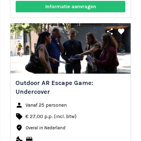
Informatie aanvragen
share
favorite
Outdoor AR Escape Game:
Undercover
person
Vanaf 25 personen
local_offer
€ 27,00 p.p. (incl. btw)
where_to_vote
Overal in Nederland
nights_stay
bed