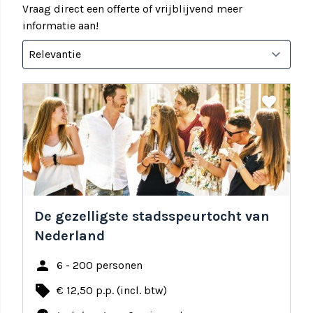
Vraag direct een offerte of vrijblijvend meer
informatie aan!
share
favorite
De gezelligste stadsspeurtocht van
Nederland
person
6 - 200 personen
local_offer
€ 12,50 p.p. (incl. btw)