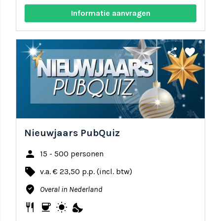
Informatie aanvragen
share
favorite
Nieuwjaars PubQuiz
person
15 - 500 personen
local_offer
v.a. € 23,50 p.p. (incl. btw)
where_to_vote
Overal in Nederland
restaurant
coffee
wb_sunny
nights_stay