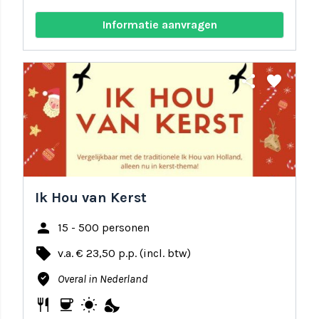
Informatie aanvragen
share
favorite
Ik Hou van Kerst
person
15 - 500 personen
local_offer
v.a. € 23,50 p.p. (incl. btw)
where_to_vote
Overal in Nederland
restaurant
coffee
wb_sunny
nights_stay