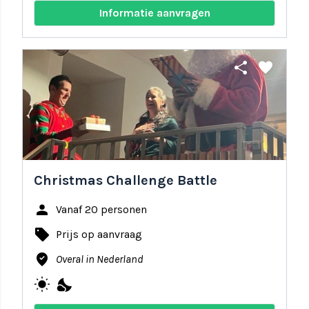
Informatie aanvragen
share
favorite
Christmas Challenge Battle
person
Vanaf 20 personen
local_offer
Prijs op aanvraag
where_to_vote
Overal in Nederland
wb_sunny
nights_stay