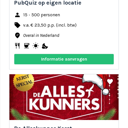
PubQuiz op eigen locatie
person
15 - 500 personen
local_offer
v.a. € 23,50 p.p. (incl. btw)
where_to_vote
Overal in Nederland
restaurant
coffee
wb_sunny
nights_stay
Informatie aanvragen
share
favorite