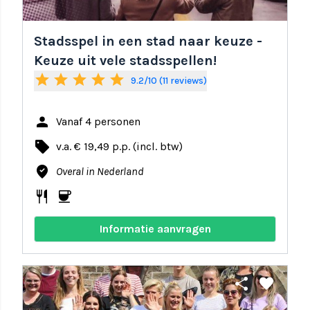
Stadsspel in een stad naar keuze -
Keuze uit vele stadsspellen!
star
star
star
star
star
9.2/10 (11 reviews)
person
Vanaf 4 personen
local_offer
v.a. € 19,49 p.p. (incl. btw)
where_to_vote
Overal in Nederland
restaurant
coffee
Informatie aanvragen
share
favorite