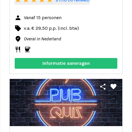
9.7/10 (10 reviews)
person
Vanaf 15 personen
local_offer
v.a. € 29,50 p.p. (incl. btw)
where_to_vote
Overal in Nederland
restaurant
coffee
Informatie aanvragen
share
favorite