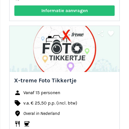
Informatie aanvragen
share
favorite
X-treme Foto Tikkertje
person
Vanaf 15 personen
local_offer
v.a. € 25,50 p.p. (incl. btw)
where_to_vote
Overal in Nederland
restaurant
coffee