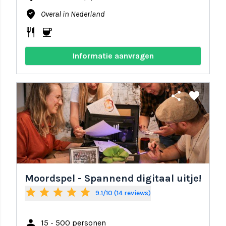
where_to_vote
Overal in Nederland
restaurant
coffee
Informatie aanvragen
share
favorite
Moordspel - Spannend digitaal uitje!
star
star
star
star
star
9.1/10 (14 reviews)
person
15 - 500 personen