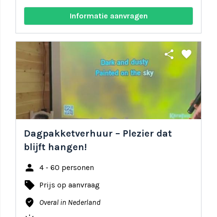
Informatie aanvragen
share
favorite
Dagpakketverhuur – Plezier dat
blijft hangen!
person
4 - 60 personen
local_offer
Prijs op aanvraag
where_to_vote
Overal in Nederland