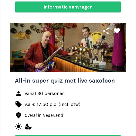
Informatie aanvragen
share
favorite
All-in super quiz met live saxofoon
person
Vanaf 30 personen
local_offer
v.a. € 17,50 p.p. (incl. btw)
where_to_vote
Overal in Nederland
wb_sunny
nights_stay