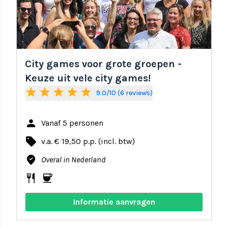
City games voor grote groepen -
Keuze uit vele city games!
star
star
star
star
star
9.0/10 (6 reviews)
person
Vanaf 5 personen
local_offer
v.a. € 19,50 p.p. (incl. btw)
where_to_vote
Overal in Nederland
restaurant
coffee
Informatie aanvragen