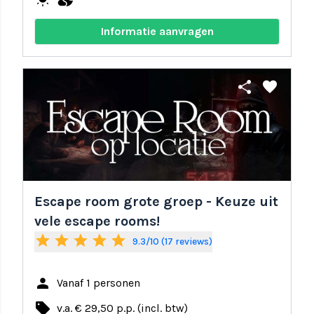
Informatie aanvragen
share
favorite
Escape room grote groep - Keuze uit
vele escape rooms!
star
star
star
star
star
9.3/10 (17 reviews)
person
Vanaf 1 personen
local_offer
v.a. € 29,50 p.p. (incl. btw)