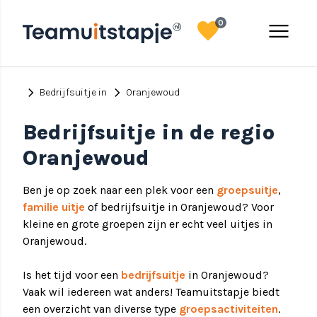
favorite
menu
0
chevron_right
chevron_right
Bedrijfsuitje in
Oranjewoud
Bedrijfsuitje in de regio
Oranjewoud
Ben je op zoek naar een plek voor een
groepsuitje
,
familie uitje
of bedrijfsuitje in Oranjewoud? Voor
kleine en grote groepen zijn er echt veel uitjes in
Oranjewoud.
Is het tijd voor een
bedrijfsuitje
in Oranjewoud?
Vaak wil iedereen wat anders! Teamuitstapje biedt
een overzicht van diverse type
groepsactiviteiten
.