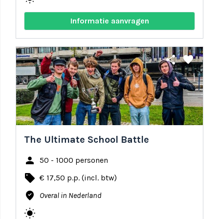
Informatie aanvragen
share
favorite
The Ultimate School Battle
person
50 - 1000 personen
local_offer
€ 17,50 p.p. (incl. btw)
where_to_vote
Overal in Nederland
wb_sunny