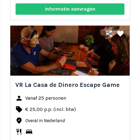
Informatie aanvragen
share
favorite
VR La Casa de Dinero Escape Game
person
Vanaf 25 personen
local_offer
€ 25,00 p.p. (incl. btw)
where_to_vote
Overal in Nederland
restaurant
bed