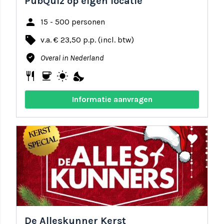
PubQuiz op eigen locatie
person
15 - 500 personen
local_offer
v.a. € 23,50 p.p. (incl. btw)
where_to_vote
Overal in Nederland
restaurant
coffee
wb_sunny
nights_stay
Informatie aanvragen
share
favorite
De Alleskunner Kerst