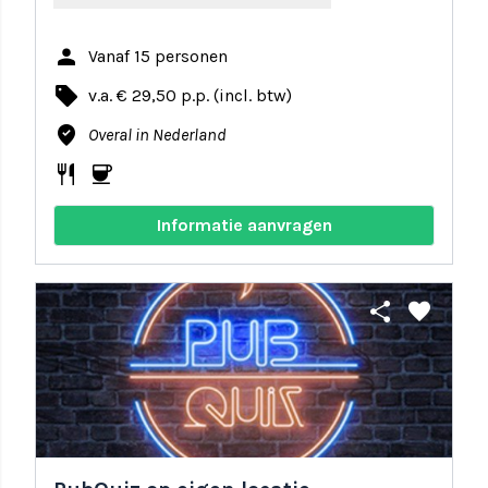
person
Vanaf 15 personen
local_offer
v.a. € 29,50 p.p. (incl. btw)
where_to_vote
Overal in Nederland
restaurant
coffee
Informatie aanvragen
share
favorite