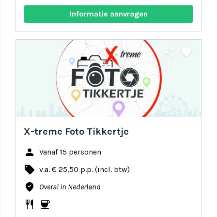
Informatie aanvragen
share
favorite
X-treme Foto Tikkertje
person
Vanaf 15 personen
local_offer
v.a. € 25,50 p.p. (incl. btw)
where_to_vote
Overal in Nederland
restaurant
coffee