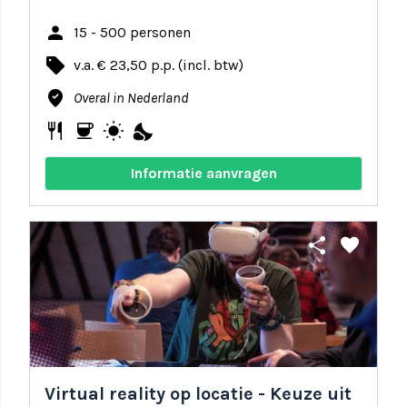
person
15 - 500 personen
local_offer
v.a. € 23,50 p.p. (incl. btw)
where_to_vote
Overal in Nederland
restaurant
coffee
wb_sunny
nights_stay
Informatie aanvragen
share
favorite
Virtual reality op locatie - Keuze uit