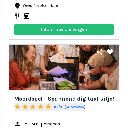
where_to_vote
Overal in Nederland
restaurant
coffee
Informatie aanvragen
share
favorite
Moordspel - Spannend digitaal uitje!
star
star
star
star
star
9.1/10 (14 reviews)
person
15 - 500 personen