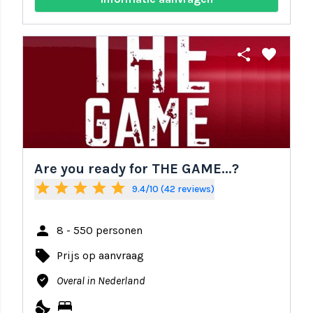
share
favorite
Are you ready for THE GAME...?
star
star
star
star
star
9.4/10 (42 reviews)
person
8 - 550 personen
local_offer
Prijs op aanvraag
where_to_vote
Overal in Nederland
nights_stay
bed