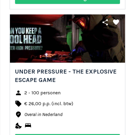
share
favorite
UNDER PRESSURE - THE EXPLOSIVE
ESCAPE GAME
person
2 - 100 personen
local_offer
€ 26,00 p.p. (incl. btw)
where_to_vote
Overal in Nederland
nights_stay
bed