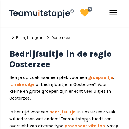
favorite
menu
0
chevron_right
chevron_right
Bedrijfsuitje in
Oosterzee
Bedrijfsuitje in de regio
Oosterzee
Ben je op zoek naar een plek voor een
groepsuitje
,
familie uitje
of bedrijfsuitje in Oosterzee? Voor
kleine en grote groepen zijn er echt veel uitjes in
Oosterzee.
Is het tijd voor een
bedrijfsuitje
in Oosterzee? Vaak
wil iedereen wat anders! Teamuitstapje biedt een
overzicht van diverse type
groepsactiviteiten
. Vraag