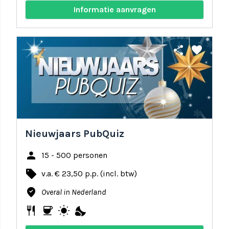
Informatie aanvragen
share
favorite
Nieuwjaars PubQuiz
person
15 - 500 personen
local_offer
v.a. € 23,50 p.p. (incl. btw)
where_to_vote
Overal in Nederland
restaurant
coffee
wb_sunny
nights_stay