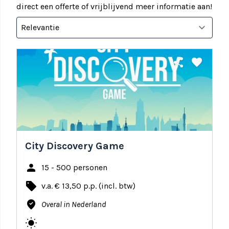
direct een offerte of vrijblijvend meer informatie aan!
share
favorite
City Discovery Game
person
15 - 500 personen
local_offer
v.a. € 13,50 p.p. (incl. btw)
where_to_vote
Overal in Nederland
wb_sunny