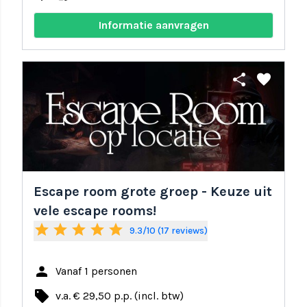
Informatie aanvragen
share
favorite
Escape room grote groep - Keuze uit
vele escape rooms!
star
star
star
star
star
9.3/10 (17 reviews)
person
Vanaf 1 personen
local_offer
v.a. € 29,50 p.p. (incl. btw)