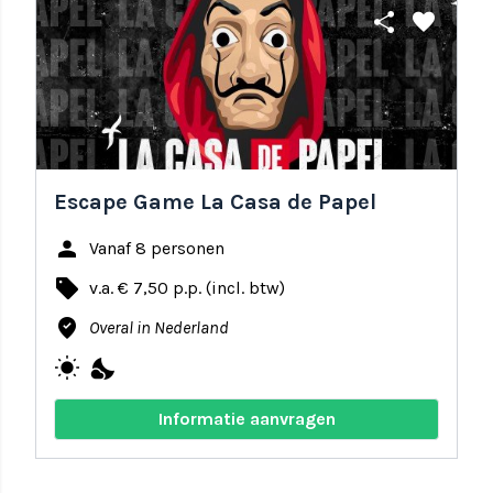
share
favorite
Escape Game La Casa de Papel
person
Vanaf 8 personen
local_offer
v.a. € 7,50 p.p. (incl. btw)
where_to_vote
Overal in Nederland
wb_sunny
nights_stay
Informatie aanvragen