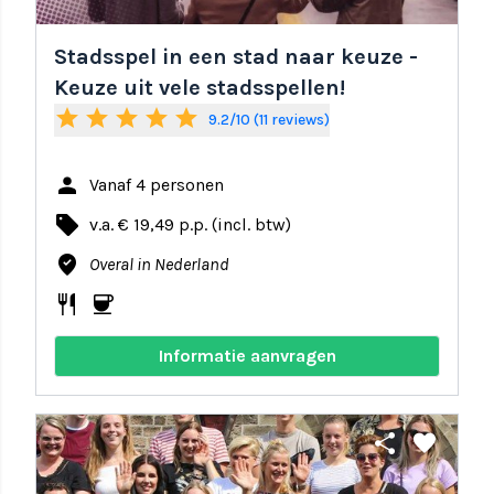
Stadsspel in een stad naar keuze -
Keuze uit vele stadsspellen!
star
star
star
star
star
9.2/10 (11 reviews)
person
Vanaf 4 personen
local_offer
v.a. € 19,49 p.p. (incl. btw)
where_to_vote
Overal in Nederland
restaurant
coffee
Informatie aanvragen
share
favorite