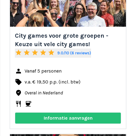
City games voor grote groepen -
Keuze uit vele city games!
star
star
star
star
star
9.0/10 (6 reviews)
person
Vanaf 5 personen
local_offer
v.a. € 19,50 p.p. (incl. btw)
where_to_vote
Overal in Nederland
restaurant
coffee
Informatie aanvragen