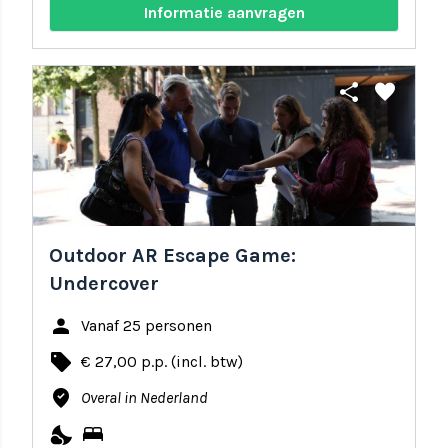
Informatie aanvragen
share
favorite
Outdoor AR Escape Game:
Undercover
person
Vanaf 25 personen
local_offer
€ 27,00 p.p. (incl. btw)
where_to_vote
Overal in Nederland
nights_stay
bed