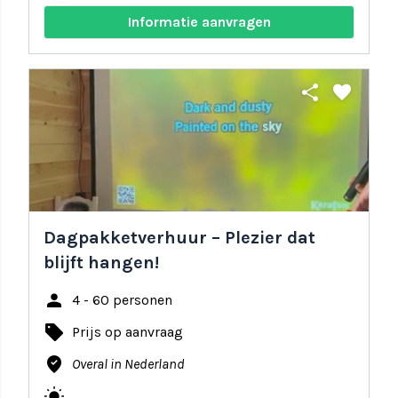
Informatie aanvragen
share
favorite
Dagpakketverhuur – Plezier dat
blijft hangen!
person
4 - 60 personen
local_offer
Prijs op aanvraag
where_to_vote
Overal in Nederland
wb_sunny