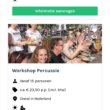
Informatie aanvragen
share
favorite
Workshop Percussie
person
Vanaf 15 personen
local_offer
v.a. € 23,50 p.p. (incl. btw)
where_to_vote
Overal in Nederland
wb_sunny
nights_stay