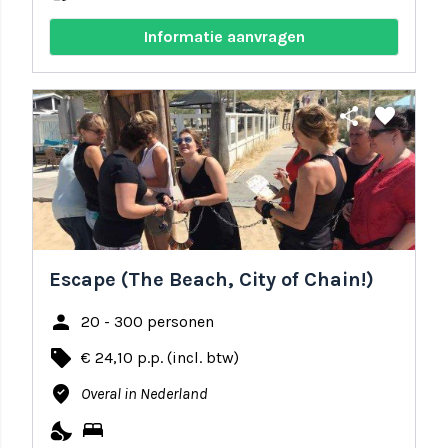
Informatie aanvragen
share
favorite
Escape (The Beach, City of Chain!)
person
20 - 300 personen
local_offer
€ 24,10 p.p. (incl. btw)
where_to_vote
Overal in Nederland
nights_stay
bed