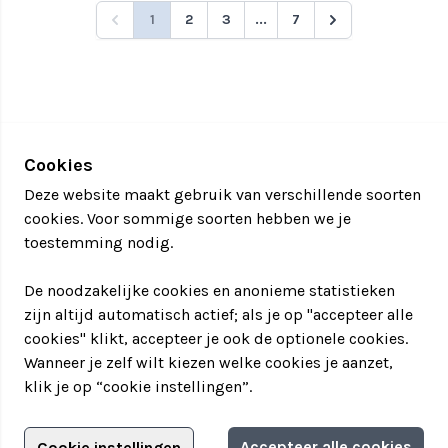
1
2
3
...
7
Cookies
Deze website maakt gebruik van verschillende soorten
cookies. Voor sommige soorten hebben we je
toestemming nodig.
De noodzakelijke cookies en anonieme statistieken
zijn altijd automatisch actief; als je op "accepteer alle
cookies" klikt, accepteer je ook de optionele cookies.
Wanneer je zelf wilt kiezen welke cookies je aanzet,
klik je op “cookie instellingen”.
Adverteren?
Accepteer alle cookies
Cookie instellingen