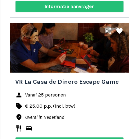
Informatie aanvragen
share
favorite
VR La Casa de Dinero Escape Game
person
Vanaf 25 personen
local_offer
€ 25,00 p.p. (incl. btw)
where_to_vote
Overal in Nederland
restaurant
bed