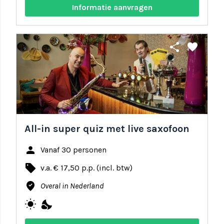
Informatie aanvragen
share
favorite
All-in super quiz met live saxofoon
person
Vanaf 30 personen
local_offer
v.a. € 17,50 p.p. (incl. btw)
where_to_vote
Overal in Nederland
wb_sunny
nights_stay