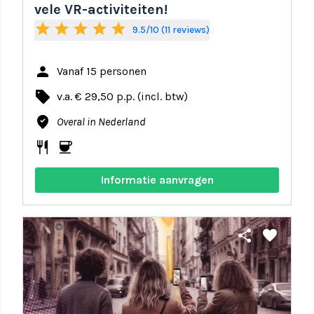
vele VR-activiteiten!
star
star
star
star
star
9.5/10 (11 reviews)
person
Vanaf 15 personen
local_offer
v.a. € 29,50 p.p. (incl. btw)
where_to_vote
Overal in Nederland
restaurant
coffee
Informatie aanvragen
share
favorite