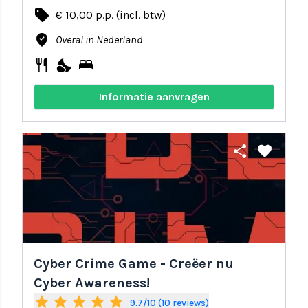
local_offer
€ 10,00 p.p. (incl. btw)
where_to_vote
Overal in Nederland
restaurant
nights_stay
bed
Informatie aanvragen
share
favorite
Cyber Crime Game - Creëer nu
Cyber Awareness!
star
star
star
star
star
9.7/10 (10 reviews)