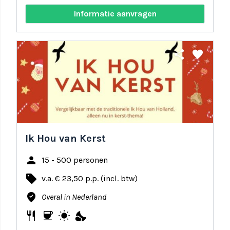
Informatie aanvragen
share
favorite
Ik Hou van Kerst
person
15 - 500 personen
local_offer
v.a. € 23,50 p.p. (incl. btw)
where_to_vote
Overal in Nederland
restaurant
coffee
wb_sunny
nights_stay