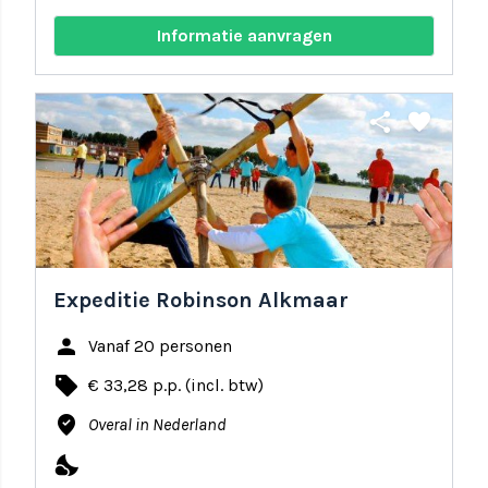
Informatie aanvragen
share
favorite
Expeditie Robinson Alkmaar
person
Vanaf 20 personen
local_offer
€ 33,28 p.p. (incl. btw)
where_to_vote
Overal in Nederland
nights_stay