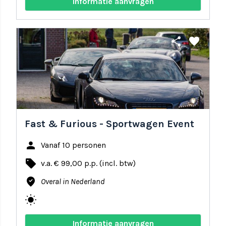
Informatie aanvragen
share
favorite
Fast & Furious - Sportwagen Event
person
Vanaf 10 personen
local_offer
v.a. € 99,00 p.p. (incl. btw)
where_to_vote
Overal in Nederland
wb_sunny
Informatie aanvragen