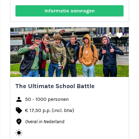
Informatie aanvragen
share
favorite
The Ultimate School Battle
person
50 - 1000 personen
local_offer
€ 17,50 p.p. (incl. btw)
where_to_vote
Overal in Nederland
wb_sunny