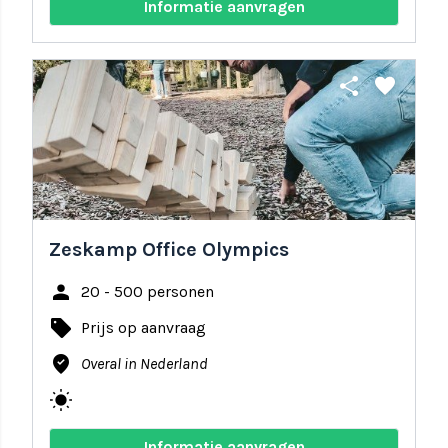
Informatie aanvragen
share
favorite
Zeskamp Office Olympics
person
20 - 500 personen
local_offer
Prijs op aanvraag
where_to_vote
Overal in Nederland
wb_sunny
Informatie aanvragen