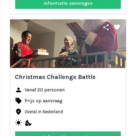
Informatie aanvragen
share
favorite
Christmas Challenge Battle
person
Vanaf 20 personen
local_offer
Prijs op aanvraag
where_to_vote
Overal in Nederland
wb_sunny
nights_stay