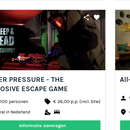
share
favorite
R PRESSURE - THE
All
LOSIVE ESCAPE GAME
person
local_offer
 100 personen
€ 26,00 p.p. (incl. btw)
nights_stay
bed
where_to_vote
ral in Nederland
Informatie aanvragen