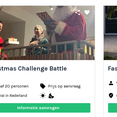
share
favorite
stmas Challenge Battle
Fa
person
local_offer
naf 20 personen
Prijs op aanvraag
wb_sunny
nights_stay
where_to_vote
ral in Nederland
Informatie aanvragen