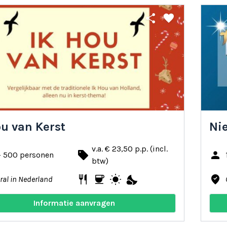
share
favorite
ou van Kerst
Ni
v.a. € 23,50 p.p. (incl.
local_offer
person
- 500 personen
btw)
restaurant
coffee
wb_sunny
nights_stay
where_to_vote
ral in Nederland
Informatie aanvragen