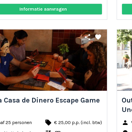
Informatie aanvragen
share
favorite
a Casa de Dinero Escape Game
Ou
Un
local_offer
person
naf 25 personen
€ 25,00 p.p. (incl. btw)