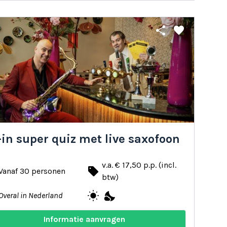
share
favorite
-in super quiz met live saxofoon
v.a. € 17,50 p.p. (incl.
local_offer
Vanaf 30 personen
btw)
wb_sunny
nights_stay
Overal in Nederland
Informatie aanvragen