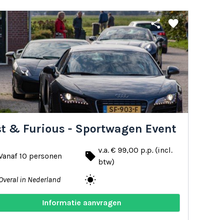
share
favorite
st & Furious - Sportwagen Event
v.a. € 99,00 p.p. (incl.
local_offer
Vanaf 10 personen
btw)
wb_sunny
Overal in Nederland
Informatie aanvragen