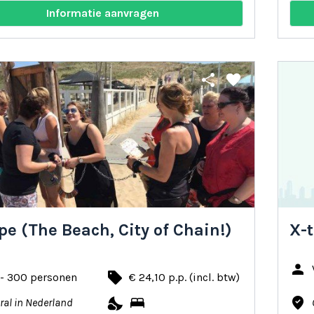
Informatie aanvragen
share
favorite
pe (The Beach, City of Chain!)
X-t
person
local_offer
 - 300 personen
€ 24,10 p.p. (incl. btw)
nights_stay
bed
where_to_vote
ral in Nederland