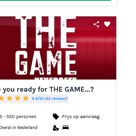
share
favorite
 you ready for THE GAME...?
tar
star
star
star
9.4/10 (42 reviews)
local_offer
8 - 550 personen
Prijs op aanvraag
nights_stay
bed
Overal in Nederland