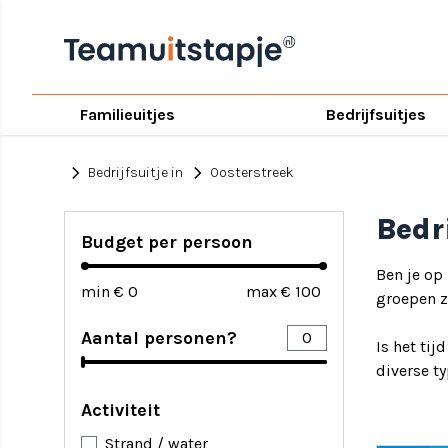
Familieuitjes
Bedrijfsuitjes
chevron_right
chevron_right
Bedrijfsuitje in
Oosterstreek
Bedr
Budget per persoon
Ben je op
min €
max €
groepen zi
Aantal personen?
Is het tij
diverse t
Activiteit
Strand / water