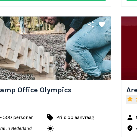
share
favorite
amp Office Olympics
Are
star
s
local_offer
person
 - 500 personen
Prijs op aanvraag
wb_sunny
where_to_vote
ral in Nederland