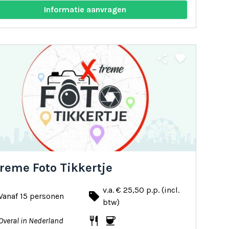
Informatie aanvragen
share
favorite
reme Foto Tikkertje
v.a. € 25,50 p.p. (incl.
local_offer
Vanaf 15 personen
btw)
restaurant
coffee
Overal in Nederland