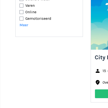
Varen
Online
Gemotoriseerd
Meer
City
person
15 
where_to_vote
Ove