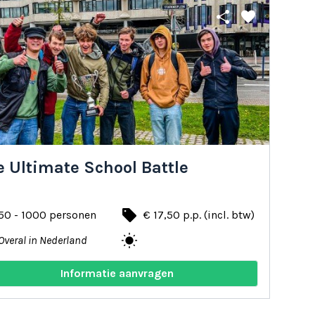
share
favorite
 Ultimate School Battle
local_offer
50 - 1000 personen
€ 17,50 p.p. (incl. btw)
wb_sunny
Overal in Nederland
Informatie aanvragen