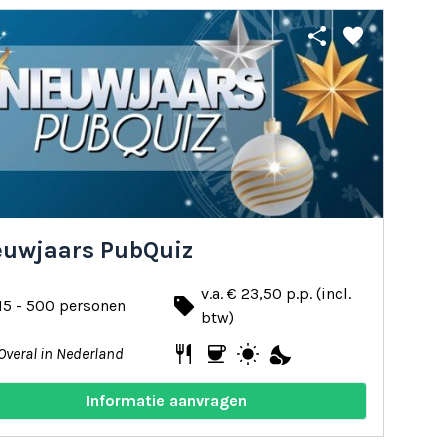
share
favorite
euwjaars PubQuiz
v.a. € 23,50 p.p. (incl.
local_offer
15 - 500 personen
btw)
restaurant
coffee
wb_sunny
nights_stay
Overal in Nederland
Informatie aanvragen