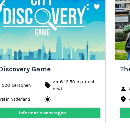
share
favorite
 Discovery Game
The
v.a. € 13,50 p.p. (incl.
local_offer
- 500 personen
person
btw)
wb_sunny
where_to_vote
ral in Nederland
Informatie aanvragen