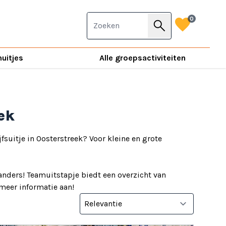
favorite
0
search
nuitjes
Alle groepsactiviteiten
eek
jfsuitje in Oosterstreek? Voor kleine en grote
anders! Teamuitstapje biedt een overzicht van
d meer informatie aan!