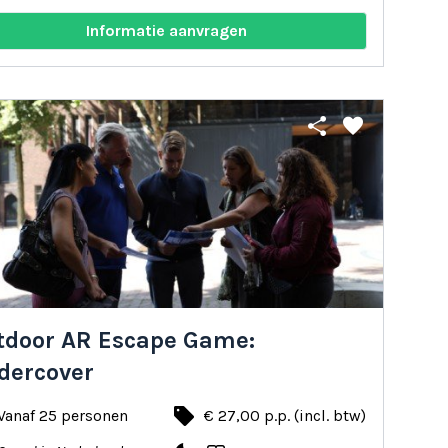
Informatie aanvragen
share
favorite
tdoor AR Escape Game:
dercover
local_offer
Vanaf 25 personen
€ 27,00 p.p. (incl. btw)