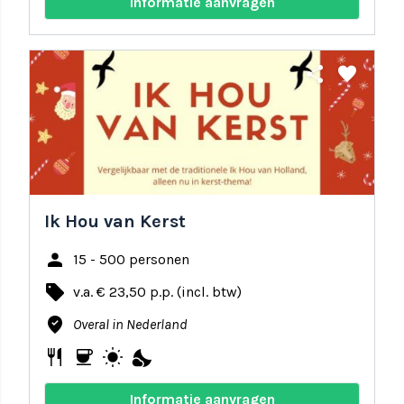
Informatie aanvragen
share
favorite
Ik Hou van Kerst
person
15 - 500 personen
local_offer
v.a. € 23,50 p.p. (incl. btw)
where_to_vote
Overal in Nederland
restaurant
coffee
wb_sunny
nights_stay
Informatie aanvragen