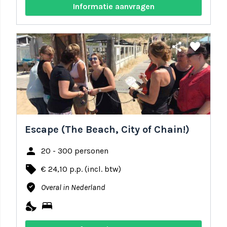
Informatie aanvragen
share
favorite
Escape (The Beach, City of Chain!)
person
20 - 300 personen
local_offer
€ 24,10 p.p. (incl. btw)
where_to_vote
Overal in Nederland
nights_stay
bed