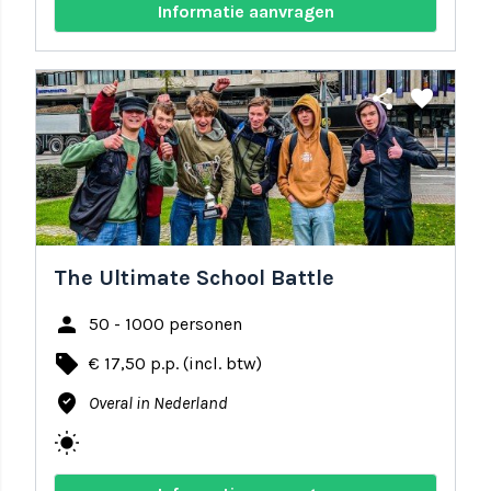
Informatie aanvragen
share
favorite
The Ultimate School Battle
person
50 - 1000 personen
local_offer
€ 17,50 p.p. (incl. btw)
where_to_vote
Overal in Nederland
wb_sunny