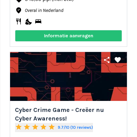
where_to_vote
Overal in Nederland
restaurant
nights_stay
bed
Informatie aanvragen
share
favorite
Cyber Crime Game - Creëer nu
Cyber Awareness!
star
star
star
star
star
9.7/10 (10 reviews)