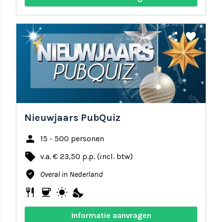
share
favorite
Nieuwjaars PubQuiz
person
15 - 500 personen
local_offer
v.a. € 23,50 p.p. (incl. btw)
where_to_vote
Overal in Nederland
restaurant
coffee
wb_sunny
nights_stay
Informatie aanvragen