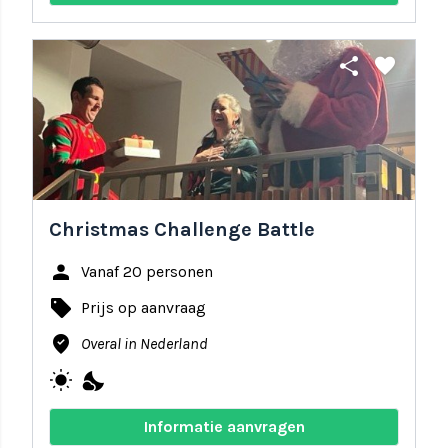
share
favorite
Christmas Challenge Battle
person
Vanaf 20 personen
local_offer
Prijs op aanvraag
where_to_vote
Overal in Nederland
wb_sunny
nights_stay
Informatie aanvragen