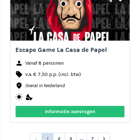
Escape Game La Casa de Papel
person
Vanaf 8 personen
local_offer
v.a. € 7,50 p.p. (incl. btw)
where_to_vote
Overal in Nederland
wb_sunny
nights_stay
Informatie aanvragen
1
2
3
...
7