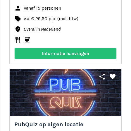
person
Vanaf 15 personen
local_offer
v.a. € 29,50 p.p. (incl. btw)
where_to_vote
Overal in Nederland
restaurant
coffee
Informatie aanvragen
share
favorite
PubQuiz op eigen locatie