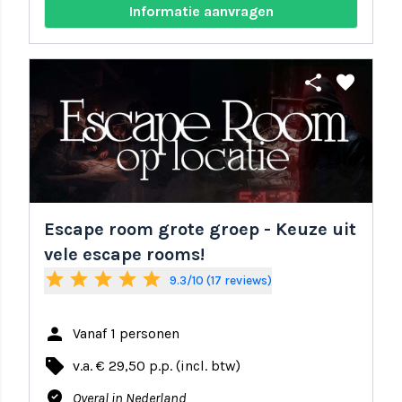
Informatie aanvragen
share
favorite
Escape room grote groep - Keuze uit
vele escape rooms!
star
star
star
star
star
9.3/10 (17 reviews)
person
Vanaf 1 personen
local_offer
v.a. € 29,50 p.p. (incl. btw)
where_to_vote
Overal in Nederland