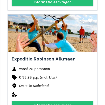
Informatie aanvragen
share
favorite
Expeditie Robinson Alkmaar
person
Vanaf 20 personen
local_offer
€ 33,28 p.p. (incl. btw)
where_to_vote
Overal in Nederland
nights_stay