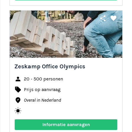
share
favorite
Zeskamp Office Olympics
person
20 - 500 personen
local_offer
Prijs op aanvraag
where_to_vote
Overal in Nederland
wb_sunny
Informatie aanvragen