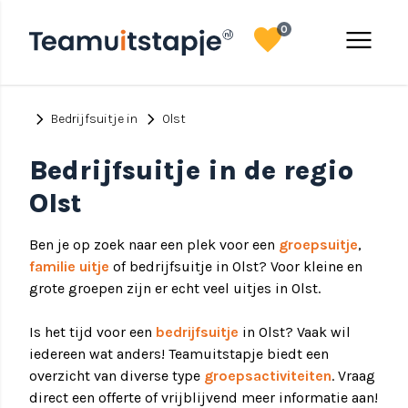
favorite
menu
0
chevron_right
chevron_right
Bedrijfsuitje in
Olst
Bedrijfsuitje in de regio
Olst
Ben je op zoek naar een plek voor een
groepsuitje
,
familie uitje
of bedrijfsuitje in Olst? Voor kleine en
grote groepen zijn er echt veel uitjes in Olst.
Is het tijd voor een
bedrijfsuitje
in Olst? Vaak wil
iedereen wat anders! Teamuitstapje biedt een
overzicht van diverse type
groepsactiviteiten
. Vraag
direct een offerte of vrijblijvend meer informatie aan!