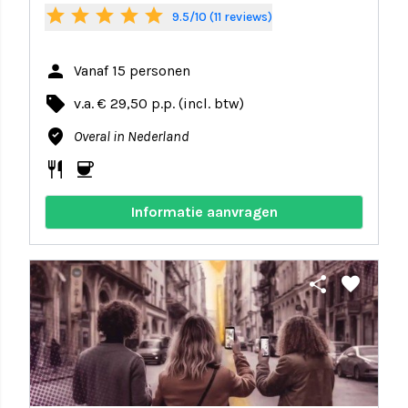
star
star
star
star
star
9.5/10 (11 reviews)
person
Vanaf 15 personen
local_offer
v.a. € 29,50 p.p. (incl. btw)
where_to_vote
Overal in Nederland
restaurant
coffee
Informatie aanvragen
share
favorite