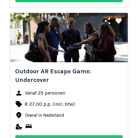
share
favorite
Outdoor AR Escape Game:
Undercover
person
Vanaf 25 personen
local_offer
€ 27,00 p.p. (incl. btw)
where_to_vote
Overal in Nederland
nights_stay
bed