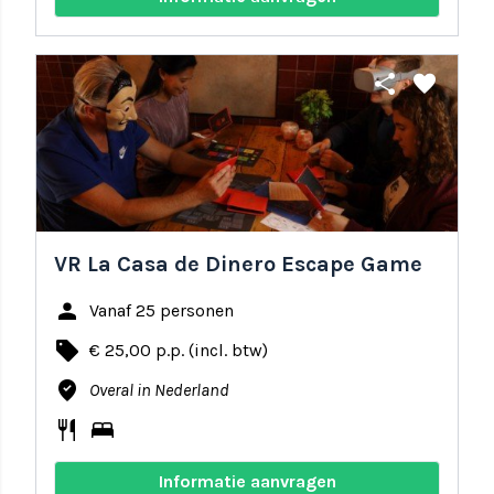
share
favorite
VR La Casa de Dinero Escape Game
person
Vanaf 25 personen
local_offer
€ 25,00 p.p. (incl. btw)
where_to_vote
Overal in Nederland
restaurant
bed
Informatie aanvragen