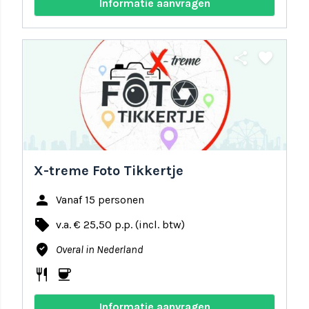
Informatie aanvragen
share
favorite
X-treme Foto Tikkertje
person
Vanaf 15 personen
local_offer
v.a. € 25,50 p.p. (incl. btw)
where_to_vote
Overal in Nederland
restaurant
coffee
Informatie aanvragen