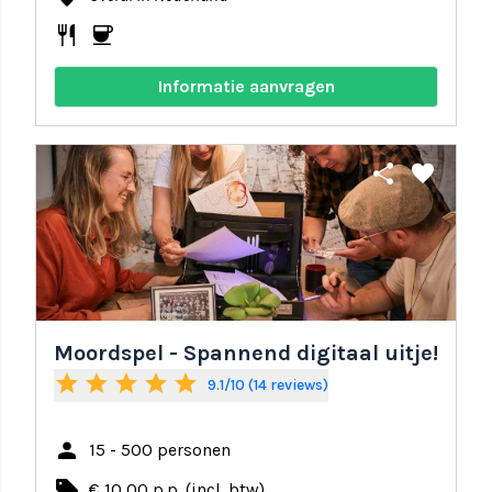
restaurant
coffee
Informatie aanvragen
share
favorite
Moordspel - Spannend digitaal uitje!
star
star
star
star
star
9.1/10 (14 reviews)
person
15 - 500 personen
local_offer
€ 10,00 p.p. (incl. btw)