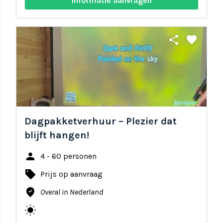
Informatie aanvragen
share
favorite
Dagpakketverhuur – Plezier dat
blijft hangen!
person
4 - 60 personen
local_offer
Prijs op aanvraag
where_to_vote
Overal in Nederland
wb_sunny