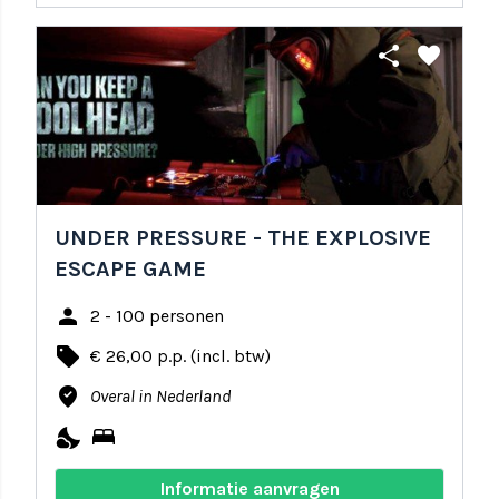
share
favorite
UNDER PRESSURE - THE EXPLOSIVE
ESCAPE GAME
person
2 - 100 personen
local_offer
€ 26,00 p.p. (incl. btw)
where_to_vote
Overal in Nederland
nights_stay
bed
Informatie aanvragen