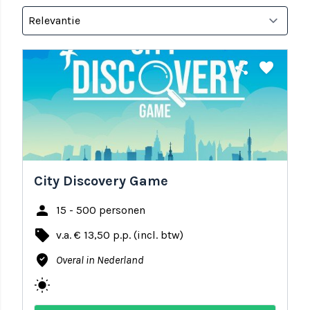
share
favorite
City Discovery Game
person
15 - 500 personen
local_offer
v.a. € 13,50 p.p. (incl. btw)
where_to_vote
Overal in Nederland
wb_sunny