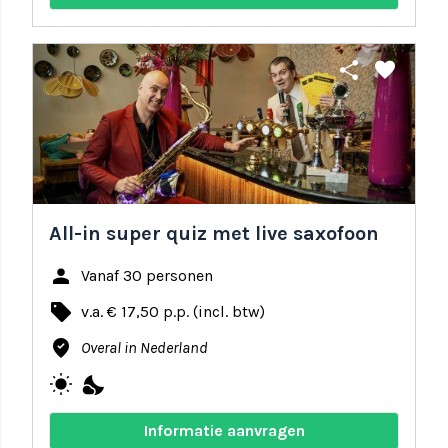
share
favorite
All-in super quiz met live saxofoon
person
Vanaf 30 personen
local_offer
v.a. € 17,50 p.p. (incl. btw)
where_to_vote
Overal in Nederland
wb_sunny
nights_stay
Informatie aanvragen