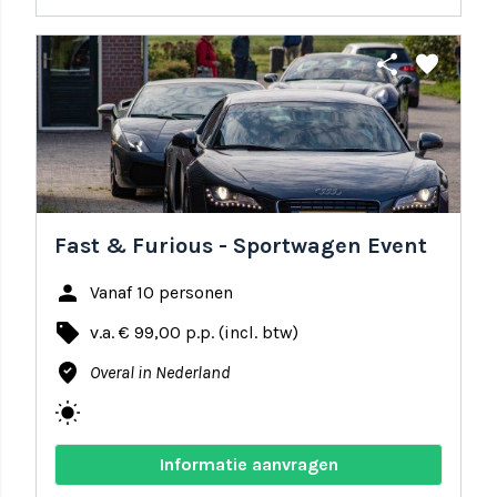
share
favorite
Fast & Furious - Sportwagen Event
person
Vanaf 10 personen
local_offer
v.a. € 99,00 p.p. (incl. btw)
where_to_vote
Overal in Nederland
wb_sunny
Informatie aanvragen