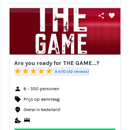
share
favorite
Are you ready for THE GAME...?
star
star
star
star
star
9.4/10 (42 reviews)
person
8 - 550 personen
local_offer
Prijs op aanvraag
where_to_vote
Overal in Nederland
nights_stay
bed