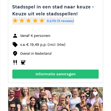
Stadsspel in een stad naar keuze -
Keuze uit vele stadsspellen!
star
star
star
star
star
9.2/10 (11 reviews)
person
Vanaf 4 personen
local_offer
v.a. € 19,49 p.p. (incl. btw)
where_to_vote
Overal in Nederland
restaurant
coffee
Informatie aanvragen
share
favorite