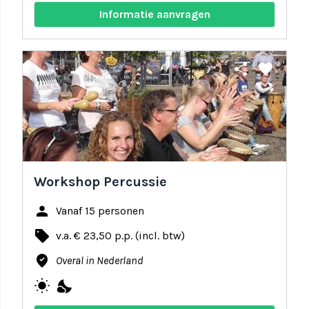
Informatie aanvragen
share
favorite
Workshop Percussie
person
Vanaf 15 personen
local_offer
v.a. € 23,50 p.p. (incl. btw)
where_to_vote
Overal in Nederland
wb_sunny
nights_stay