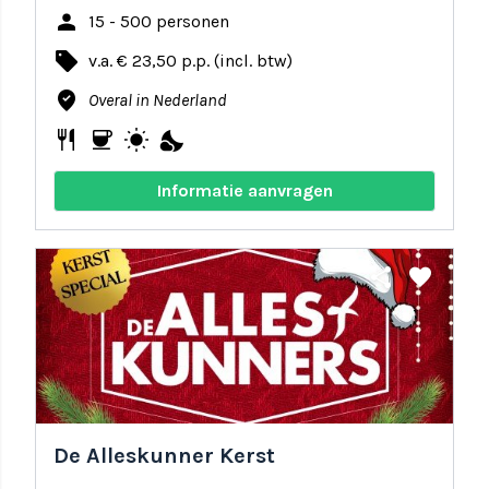
person
15 - 500 personen
local_offer
v.a. € 23,50 p.p. (incl. btw)
where_to_vote
Overal in Nederland
restaurant
coffee
wb_sunny
nights_stay
Informatie aanvragen
share
favorite
De Alleskunner Kerst