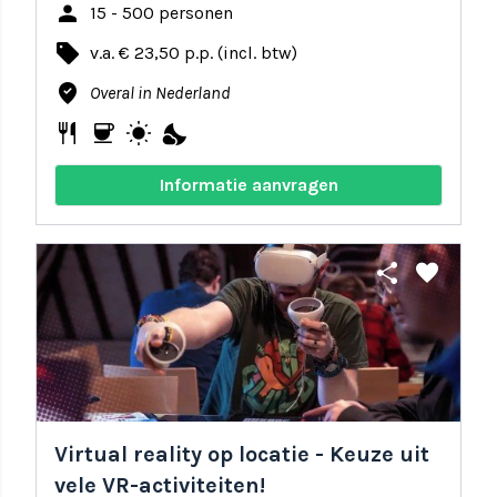
person
15 - 500 personen
local_offer
v.a. € 23,50 p.p. (incl. btw)
where_to_vote
Overal in Nederland
restaurant
coffee
wb_sunny
nights_stay
Informatie aanvragen
share
favorite
Virtual reality op locatie - Keuze uit
vele VR-activiteiten!