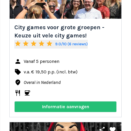
City games voor grote groepen -
Keuze uit vele city games!
star
star
star
star
star
9.0/10 (6 reviews)
person
Vanaf 5 personen
local_offer
v.a. € 19,50 p.p. (incl. btw)
where_to_vote
Overal in Nederland
restaurant
coffee
Informatie aanvragen
share
favorite