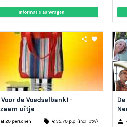
Informatie aanvragen
share
favorite
 Voor de Voedselbank! -
De
zaam uitje
Ne
local_offer
person
naf 20 personen
€ 35,70 p.p. (incl. btw)