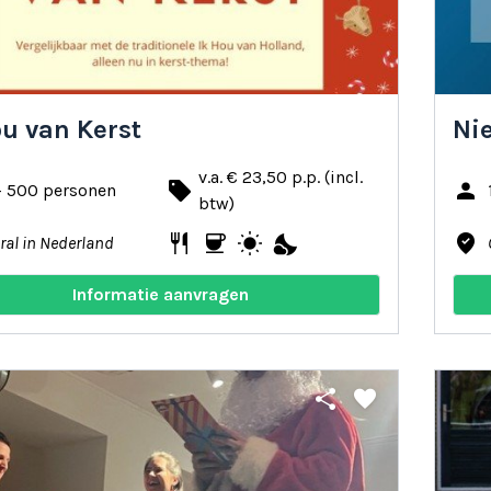
ou van Kerst
Ni
v.a. € 23,50 p.p. (incl.
local_offer
person
- 500 personen
btw)
restaurant
coffee
wb_sunny
nights_stay
where_to_vote
ral in Nederland
Informatie aanvragen
share
favorite