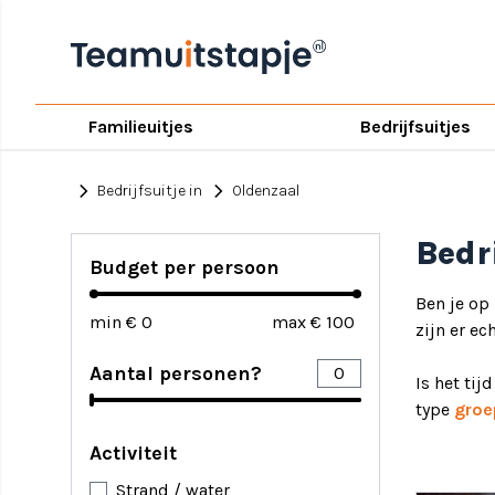
Familieuitjes
Bedrijfsuitjes
chevron_right
chevron_right
Bedrijfsuitje in
Oldenzaal
Bedr
Budget per persoon
Ben je op
min €
max €
zijn er ec
Aantal personen?
Is het tij
type
groe
Activiteit
Strand / water