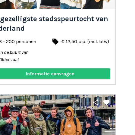
gezelligste stadsspeurtocht van
derland
local_offer
6 - 200 personen
€ 12,50 p.p. (incl. btw)
In de buurt van
Oldenzaal
Informatie aanvragen
share
favorite