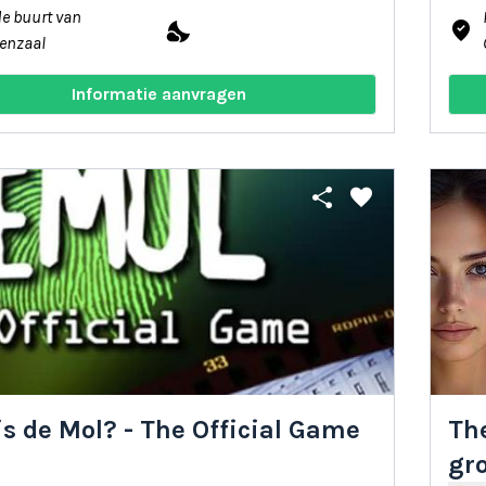
de buurt van
nights_stay
where_to_vote
enzaal
Informatie aanvragen
share
favorite
is de Mol? - The Official Game
Th
gro