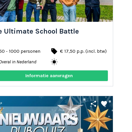
 Ultimate School Battle
local_offer
50 - 1000 personen
€ 17,50 p.p. (incl. btw)
wb_sunny
Overal in Nederland
Informatie aanvragen
share
favorite