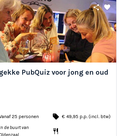
share
favorite
 gekke PubQuiz voor jong en oud
local_offer
Vanaf 25 personen
€ 49,95 p.p. (incl. btw)
In de buurt van
restaurant
Oldenzaal