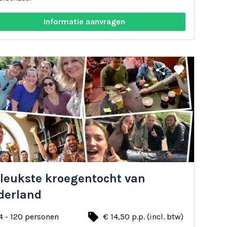
Informatie aanvragen
share
favorite
 leukste kroegentocht van
derland
local_offer
4 - 120 personen
€ 14,50 p.p. (incl. btw)