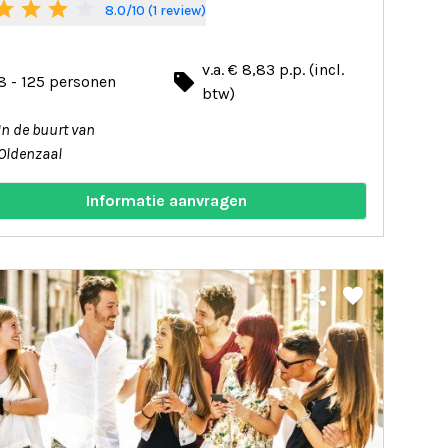
tar
star
star
star_border
8.0/10 (1 review)
v.a. € 8,83 p.p. (incl.
local_offer
8 - 125 personen
btw)
In de buurt van
Oldenzaal
Informatie aanvragen
share
favorite