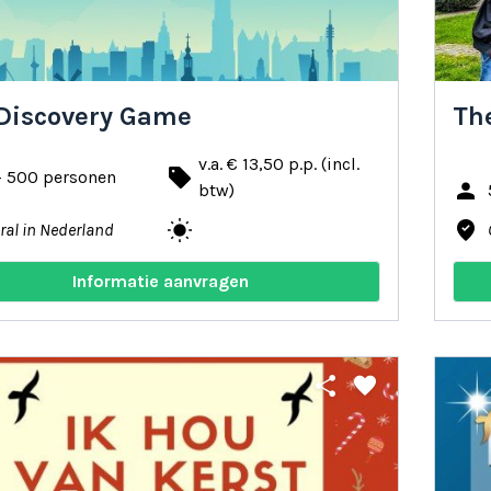
 Discovery Game
The
v.a. € 13,50 p.p. (incl.
local_offer
- 500 personen
person
btw)
wb_sunny
where_to_vote
ral in Nederland
Informatie aanvragen
share
favorite