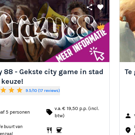
share
favorite
y 88 - Gekste city game in stad
Te
 keuze!
star
star
star
9.5/10 (17 reviews)
v.a. € 19,50 p.p. (incl.
local_offer
af 5 personen
person
btw)
de buurt van
restaurant
coffee
where_to_vote
enzaal