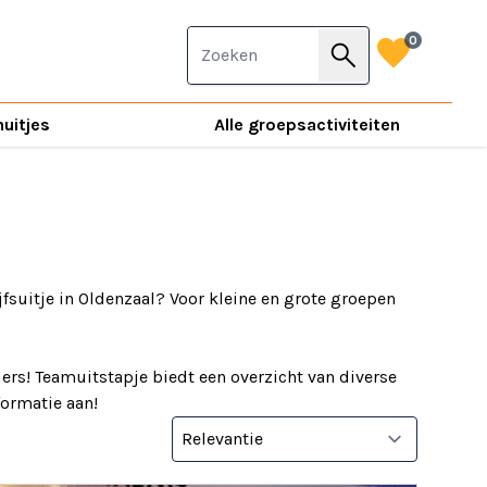
favorite
0
search
nuitjes
Alle groepsactiviteiten
jfsuitje in Oldenzaal? Voor kleine en grote groepen
ers! Teamuitstapje biedt een overzicht van diverse
nformatie aan!