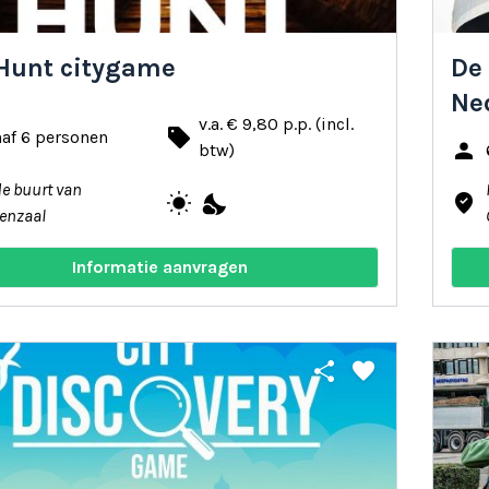
Hunt citygame
De 
Ne
v.a. € 9,80 p.p. (incl.
local_offer
af 6 personen
person
btw)
de buurt van
wb_sunny
nights_stay
where_to_vote
enzaal
Informatie aanvragen
share
favorite