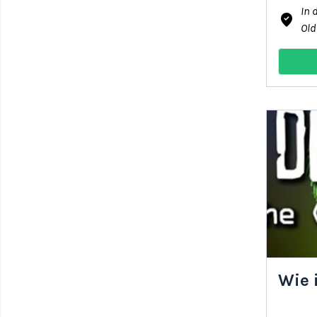
In 
where_to_vote
Old
Wie 