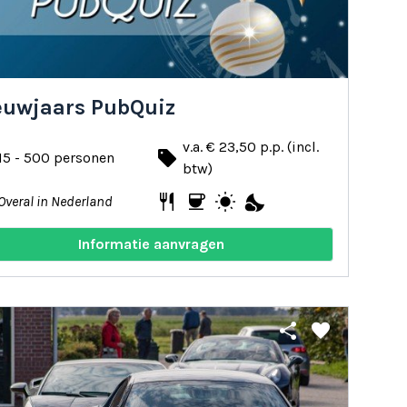
euwjaars PubQuiz
v.a. € 23,50 p.p. (incl.
local_offer
15 - 500 personen
btw)
restaurant
coffee
wb_sunny
nights_stay
Overal in Nederland
Informatie aanvragen
share
favorite