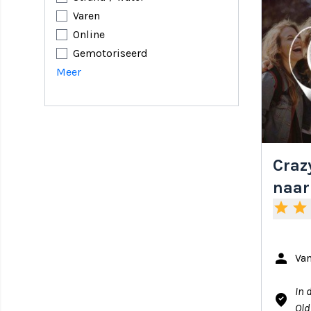
Varen
Online
Gemotoriseerd
Meer
Craz
naar
star
star
person
Van
In 
where_to_vote
Old