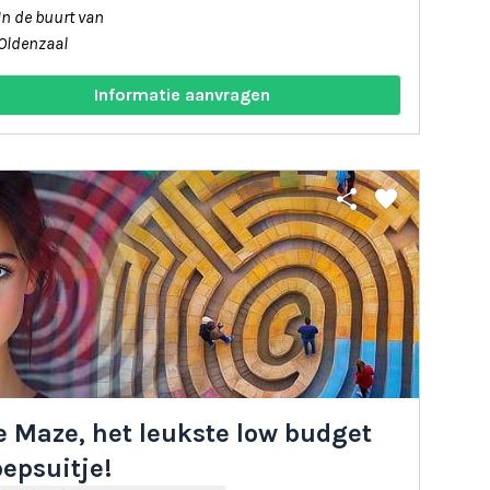
In de buurt van
Oldenzaal
Informatie aanvragen
share
favorite
e Maze, het leukste low budget
epsuitje!