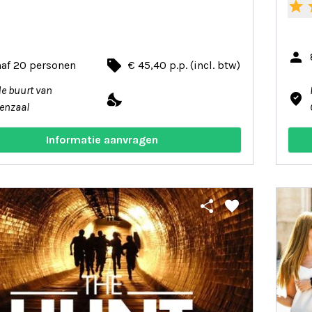
star
s
person
local_offer
naf 20 personen
€ 45,40 p.p. (incl. btw)
de buurt van
nights_stay
where_to_vote
enzaal
Informatie aanvragen
share
favorite