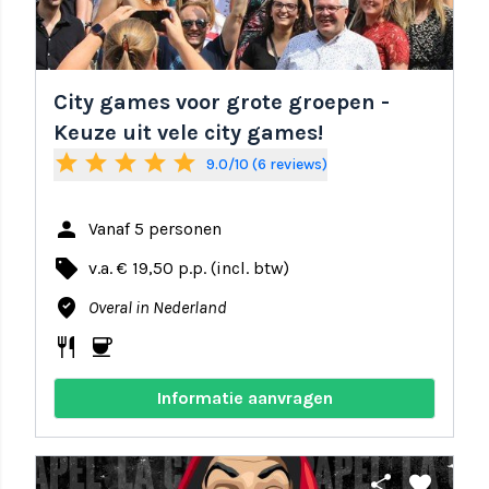
City games voor grote groepen -
Keuze uit vele city games!
star
star
star
star
star
9.0/10 (6 reviews)
person
Vanaf 5 personen
local_offer
v.a. € 19,50 p.p. (incl. btw)
where_to_vote
Overal in Nederland
restaurant
coffee
Informatie aanvragen
share
favorite