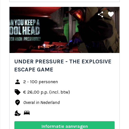
share
favorite
UNDER PRESSURE - THE EXPLOSIVE
ESCAPE GAME
person
2 - 100 personen
local_offer
€ 26,00 p.p. (incl. btw)
where_to_vote
Overal in Nederland
nights_stay
bed
Informatie aanvragen