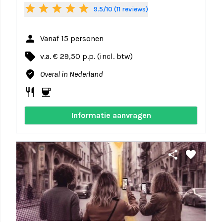
star
star
star
star
star
9.5/10 (11 reviews)
person
Vanaf 15 personen
local_offer
v.a. € 29,50 p.p. (incl. btw)
where_to_vote
Overal in Nederland
restaurant
coffee
Informatie aanvragen
share
favorite