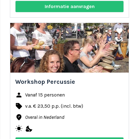
Informatie aanvragen
share
favorite
Workshop Percussie
person
Vanaf 15 personen
local_offer
v.a. € 23,50 p.p. (incl. btw)
where_to_vote
Overal in Nederland
wb_sunny
nights_stay