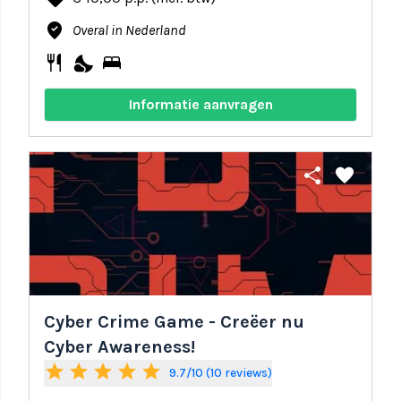
where_to_vote
Overal in Nederland
restaurant
nights_stay
bed
Informatie aanvragen
share
favorite
Cyber Crime Game - Creëer nu
Cyber Awareness!
star
star
star
star
star
9.7/10 (10 reviews)