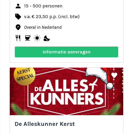
person
15 - 500 personen
local_offer
v.a. € 23,50 p.p. (incl. btw)
where_to_vote
Overal in Nederland
restaurant
coffee
wb_sunny
nights_stay
Informatie aanvragen
share
favorite
De Alleskunner Kerst