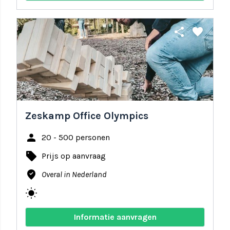
share
favorite
Zeskamp Office Olympics
person
20 - 500 personen
local_offer
Prijs op aanvraag
where_to_vote
Overal in Nederland
wb_sunny
Informatie aanvragen