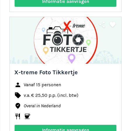
Informatie aanvragen
share
favorite
X-treme Foto Tikkertje
person
Vanaf 15 personen
local_offer
v.a. € 25,50 p.p. (incl. btw)
where_to_vote
Overal in Nederland
restaurant
coffee
Informatie aanvragen