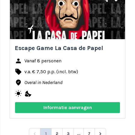
Escape Game La Casa de Papel
person
Vanaf 8 personen
local_offer
v.a. € 7,50 p.p. (incl. btw)
where_to_vote
Overal in Nederland
wb_sunny
nights_stay
Informatie aanvragen
1
2
3
...
7