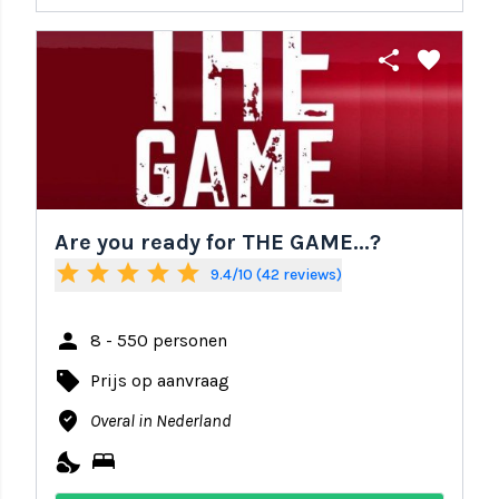
share
favorite
Are you ready for THE GAME...?
star
star
star
star
star
9.4/10 (42 reviews)
person
8 - 550 personen
local_offer
Prijs op aanvraag
where_to_vote
Overal in Nederland
nights_stay
bed