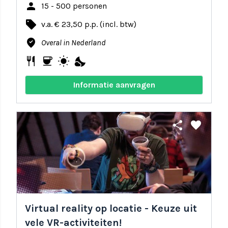
person
15 - 500 personen
local_offer
v.a. € 23,50 p.p. (incl. btw)
where_to_vote
Overal in Nederland
restaurant
coffee
wb_sunny
nights_stay
Informatie aanvragen
share
favorite
Virtual reality op locatie - Keuze uit
vele VR-activiteiten!