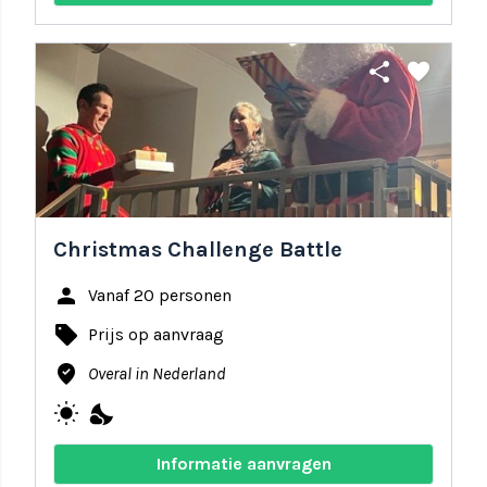
share
favorite
Christmas Challenge Battle
person
Vanaf 20 personen
local_offer
Prijs op aanvraag
where_to_vote
Overal in Nederland
wb_sunny
nights_stay
Informatie aanvragen