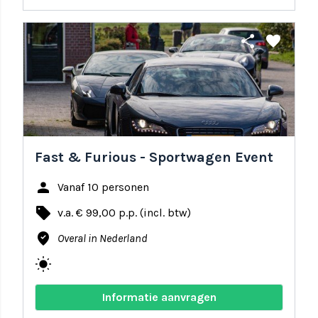
share
favorite
Fast & Furious - Sportwagen Event
person
Vanaf 10 personen
local_offer
v.a. € 99,00 p.p. (incl. btw)
where_to_vote
Overal in Nederland
wb_sunny
Informatie aanvragen