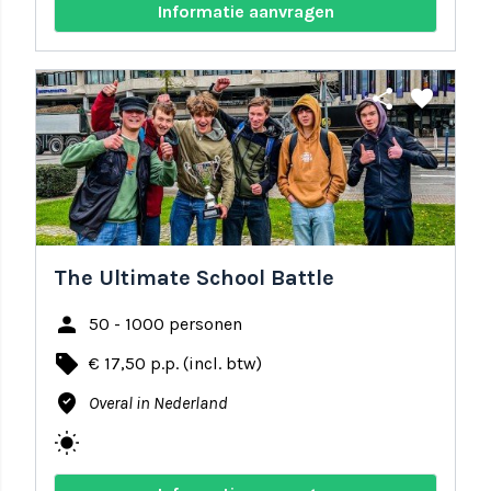
Informatie aanvragen
share
favorite
The Ultimate School Battle
person
50 - 1000 personen
local_offer
€ 17,50 p.p. (incl. btw)
where_to_vote
Overal in Nederland
wb_sunny