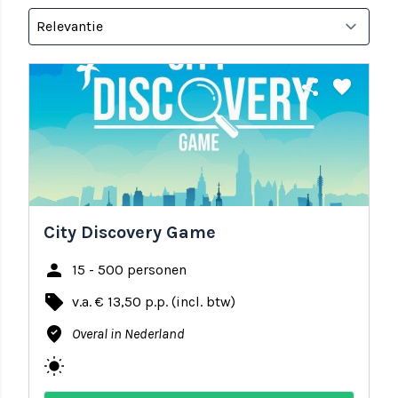
share
favorite
City Discovery Game
person
15 - 500 personen
local_offer
v.a. € 13,50 p.p. (incl. btw)
where_to_vote
Overal in Nederland
wb_sunny