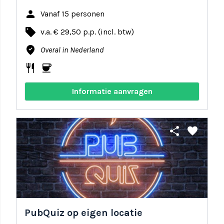
person
Vanaf 15 personen
local_offer
v.a. € 29,50 p.p. (incl. btw)
where_to_vote
Overal in Nederland
restaurant
coffee
Informatie aanvragen
share
favorite
PubQuiz op eigen locatie