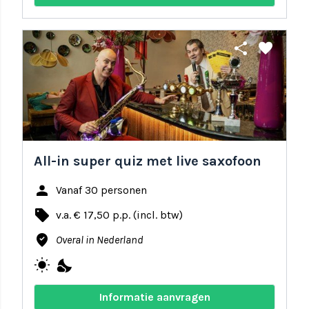
share
favorite
All-in super quiz met live saxofoon
person
Vanaf 30 personen
local_offer
v.a. € 17,50 p.p. (incl. btw)
where_to_vote
Overal in Nederland
wb_sunny
nights_stay
Informatie aanvragen