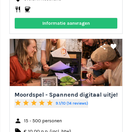
restaurant
coffee
Informatie aanvragen
share
favorite
Moordspel - Spannend digitaal uitje!
star
star
star
star
star
9.1/10 (14 reviews)
person
15 - 500 personen
local_offer
€ 10,00 p.p. (incl. btw)