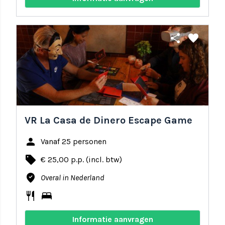
share
favorite
VR La Casa de Dinero Escape Game
person
Vanaf 25 personen
local_offer
€ 25,00 p.p. (incl. btw)
where_to_vote
Overal in Nederland
restaurant
bed
Informatie aanvragen