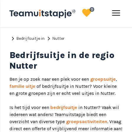
favorite
menu
0
chevron_right
chevron_right
Bedrijfsuitje in
Nutter
Bedrijfsuitje in de regio
Nutter
Ben je op zoek naar een plek voor een
groepsuitje
,
familie uitje
of bedrijfsuitje in Nutter? Voor kleine
en grote groepen zijn er echt veel uitjes in Nutter.
Is het tijd voor een
bedrijfsuitje
in Nutter? Vaak wil
iedereen wat anders! Teamuitstapje biedt een
overzicht van diverse type
groepsactiviteiten
. Vraag
direct een offerte of vrijblijvend meer informatie aan!