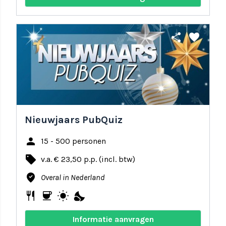
share
favorite
Nieuwjaars PubQuiz
person
15 - 500 personen
local_offer
v.a. € 23,50 p.p. (incl. btw)
where_to_vote
Overal in Nederland
restaurant
coffee
wb_sunny
nights_stay
Informatie aanvragen