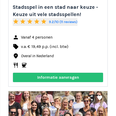
Stadsspel in een stad naar keuze -
Keuze uit vele stadsspellen!
star
star
star
star
star
9.2/10 (11 reviews)
person
Vanaf 4 personen
local_offer
v.a. € 19,49 p.p. (incl. btw)
where_to_vote
Overal in Nederland
restaurant
coffee
Informatie aanvragen
share
favorite