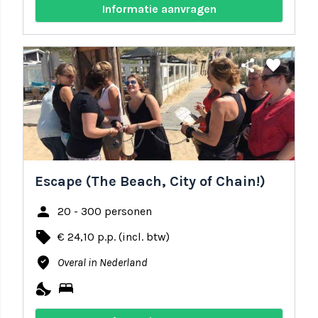
Informatie aanvragen
share
favorite
Escape (The Beach, City of Chain!)
person
20 - 300 personen
local_offer
€ 24,10 p.p. (incl. btw)
where_to_vote
Overal in Nederland
nights_stay
bed