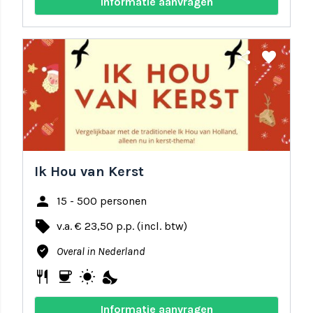
Informatie aanvragen
share
favorite
Ik Hou van Kerst
person
15 - 500 personen
local_offer
v.a. € 23,50 p.p. (incl. btw)
where_to_vote
Overal in Nederland
restaurant
coffee
wb_sunny
nights_stay
Informatie aanvragen