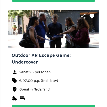
share
favorite
Outdoor AR Escape Game:
Undercover
person
Vanaf 25 personen
local_offer
€ 27,00 p.p. (incl. btw)
where_to_vote
Overal in Nederland
nights_stay
bed