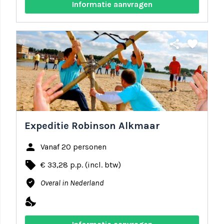
Informatie aanvragen
share
favorite
Expeditie Robinson Alkmaar
person
Vanaf 20 personen
local_offer
€ 33,28 p.p. (incl. btw)
where_to_vote
Overal in Nederland
nights_stay