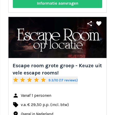
Informatie aanvragen
share
favorite
Escape room grote groep - Keuze uit
vele escape rooms!
star
star
star
star
star
9.3/10 (17 reviews)
person
Vanaf 1 personen
local_offer
v.a. € 29,50 p.p. (incl. btw)
where_to_vote
Overal in Nederland