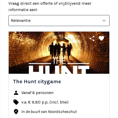
Vraag direct een offerte of vrijblijvend meer
informatie aan!
share
favorite
The Hunt citygame
person
Vanaf 6 personen
local_offer
v.a. € 9,80 p.p. (incl. btw)
where_to_vote
In de buurt van Noordscheschut