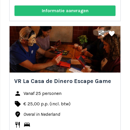
Informatie aanvragen
share
favorite
VR La Casa de Dinero Escape Game
person
Vanaf 25 personen
local_offer
€ 25,00 p.p. (incl. btw)
where_to_vote
Overal in Nederland
restaurant
bed