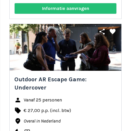
Informatie aanvragen
share
favorite
Outdoor AR Escape Game:
Undercover
person
Vanaf 25 personen
local_offer
€ 27,00 p.p. (incl. btw)
where_to_vote
Overal in Nederland