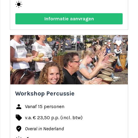
wb_sunny
Informatie aanvragen
share
favorite
Workshop Percussie
person
Vanaf 15 personen
local_offer
v.a. € 23,50 p.p. (incl. btw)
where_to_vote
Overal in Nederland