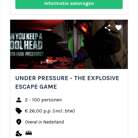
Informatie aanvragen
share
favorite
UNDER PRESSURE - THE EXPLOSIVE
ESCAPE GAME
person
2 - 100 personen
local_offer
€ 26,00 p.p. (incl. btw)
where_to_vote
Overal in Nederland
nights_stay
bed