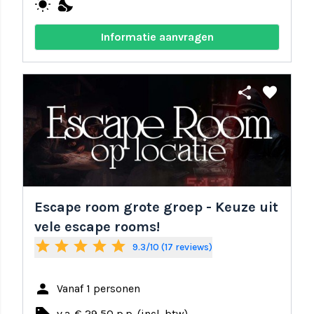
wb_sunny
nights_stay
Informatie aanvragen
share
favorite
Escape room grote groep - Keuze uit
vele escape rooms!
star
star
star
star
star
9.3/10 (17 reviews)
person
Vanaf 1 personen
v.a. € 29,50 p.p. (incl. btw)