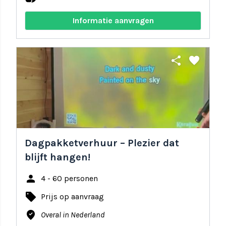
Informatie aanvragen
share
favorite
Dagpakketverhuur – Plezier dat
blijft hangen!
person
4 - 60 personen
local_offer
Prijs op aanvraag
where_to_vote
Overal in Nederland