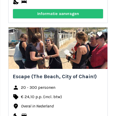
nights_stay
bed
Informatie aanvragen
share
favorite
Escape (The Beach, City of Chain!)
person
20 - 300 personen
local_offer
€ 24,10 p.p. (incl. btw)
where_to_vote
Overal in Nederland
nights_stay
bed