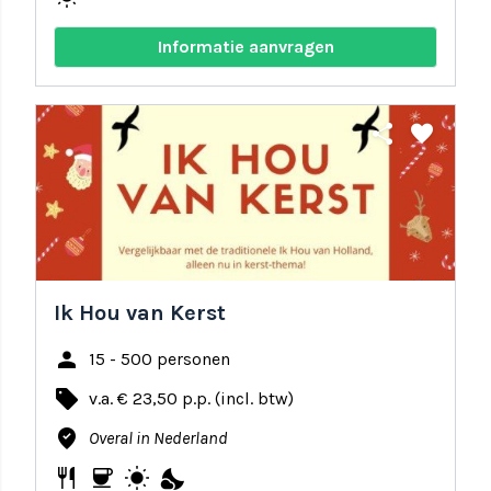
Informatie aanvragen
share
favorite
Ik Hou van Kerst
person
15 - 500 personen
local_offer
v.a. € 23,50 p.p. (incl. btw)
where_to_vote
Overal in Nederland
restaurant
coffee
wb_sunny
nights_stay