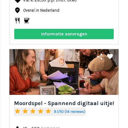
local_offer
where_to_vote
Overal in Nederland
restaurant
coffee
Informatie aanvragen
share
favorite
Moordspel - Spannend digitaal uitje!
star
star
star
star
star
9.1/10 (14 reviews)