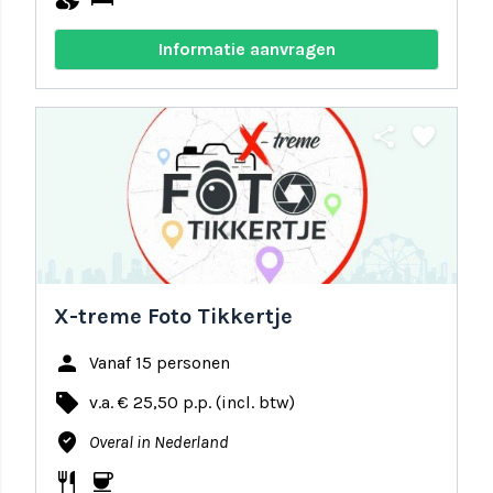
Informatie aanvragen
share
favorite
X-treme Foto Tikkertje
person
Vanaf 15 personen
local_offer
v.a. € 25,50 p.p. (incl. btw)
where_to_vote
Overal in Nederland
restaurant
coffee