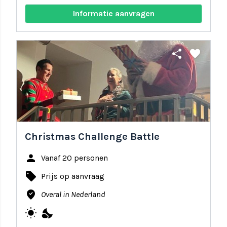
Informatie aanvragen
share
favorite
Christmas Challenge Battle
person
Vanaf 20 personen
local_offer
Prijs op aanvraag
where_to_vote
Overal in Nederland
wb_sunny
nights_stay