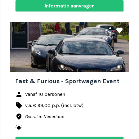
Informatie aanvragen
share
favorite
Fast & Furious - Sportwagen Event
person
Vanaf 10 personen
local_offer
v.a. € 99,00 p.p. (incl. btw)
where_to_vote
Overal in Nederland
wb_sunny