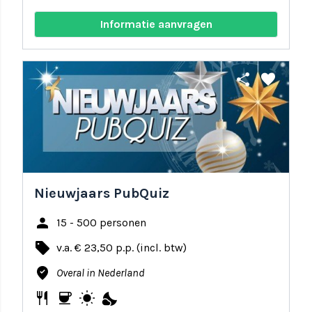
Informatie aanvragen
share
favorite
Nieuwjaars PubQuiz
person
15 - 500 personen
local_offer
v.a. € 23,50 p.p. (incl. btw)
where_to_vote
Overal in Nederland
restaurant
coffee
wb_sunny
nights_stay