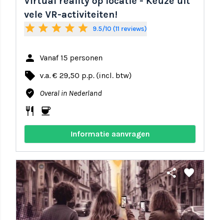
Virtual reality op locatie - Keuze uit
vele VR-activiteiten!
star
star
star
star
star
9.5/10 (11 reviews)
person
Vanaf 15 personen
local_offer
v.a. € 29,50 p.p. (incl. btw)
where_to_vote
Overal in Nederland
restaurant
coffee
Informatie aanvragen
share
favorite