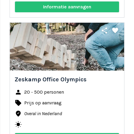
Informatie aanvragen
share
favorite
Zeskamp Office Olympics
person
20 - 500 personen
local_offer
Prijs op aanvraag
where_to_vote
Overal in Nederland
wb_sunny