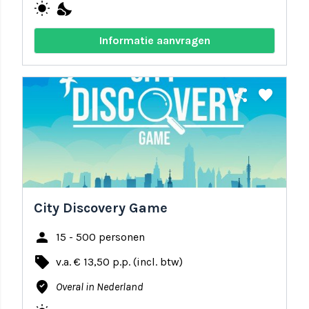
wb_sunny
nights_stay
Informatie aanvragen
share
favorite
City Discovery Game
person
15 - 500 personen
local_offer
v.a. € 13,50 p.p. (incl. btw)
where_to_vote
Overal in Nederland