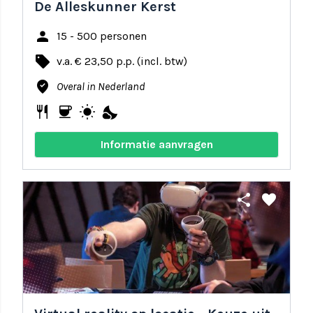
De Alleskunner Kerst
person
15 - 500 personen
local_offer
v.a. € 23,50 p.p. (incl. btw)
where_to_vote
Overal in Nederland
restaurant
coffee
wb_sunny
nights_stay
Informatie aanvragen
share
favorite