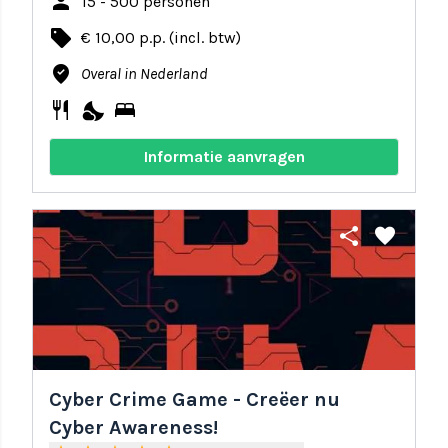
person
15 - 500 personen
local_offer
€ 10,00 p.p. (incl. btw)
where_to_vote
Overal in Nederland
restaurant
nights_stay
bed
Informatie aanvragen
share
favorite
Cyber Crime Game - Creëer nu
Cyber Awareness!