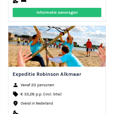
nights_stay
bed
Informatie aanvragen
share
favorite
Expeditie Robinson Alkmaar
person
Vanaf 20 personen
local_offer
€ 33,28 p.p. (incl. btw)
where_to_vote
Overal in Nederland
nights_stay