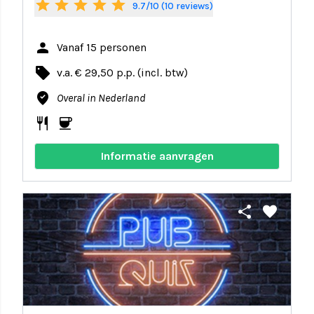
star
star
star
star
star
9.7/10 (10 reviews)
person
Vanaf 15 personen
local_offer
v.a. € 29,50 p.p. (incl. btw)
where_to_vote
Overal in Nederland
restaurant
coffee
Informatie aanvragen
share
favorite