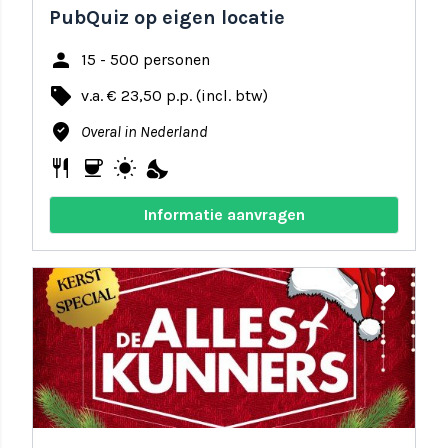
PubQuiz op eigen locatie
person
15 - 500 personen
local_offer
v.a. € 23,50 p.p. (incl. btw)
where_to_vote
Overal in Nederland
restaurant
coffee
wb_sunny
nights_stay
Informatie aanvragen
share
favorite