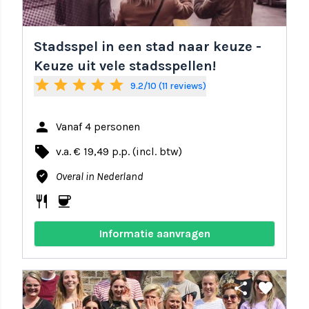
Stadsspel in een stad naar keuze -
Keuze uit vele stadsspellen!
star
star
star
star
star
9.2/10 (11 reviews)
person
Vanaf 4 personen
local_offer
v.a. € 19,49 p.p. (incl. btw)
where_to_vote
Overal in Nederland
restaurant
coffee
Informatie aanvragen
share
favorite