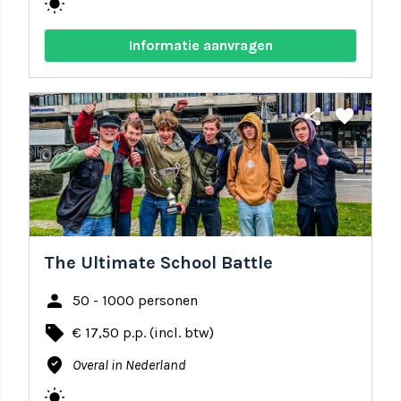
wb_sunny
Informatie aanvragen
share
favorite
The Ultimate School Battle
person
50 - 1000 personen
local_offer
€ 17,50 p.p. (incl. btw)
where_to_vote
Overal in Nederland
wb_sunny