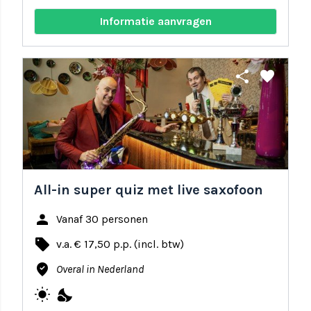
Informatie aanvragen
share
favorite
All-in super quiz met live saxofoon
person
Vanaf 30 personen
local_offer
v.a. € 17,50 p.p. (incl. btw)
where_to_vote
Overal in Nederland
wb_sunny
nights_stay