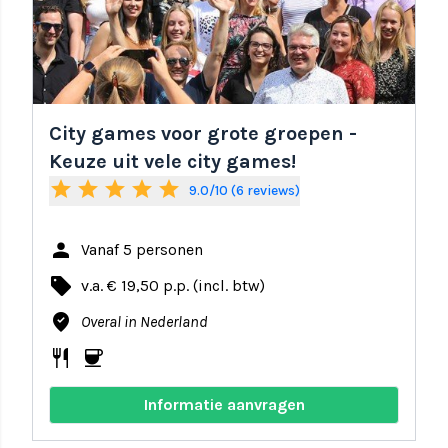
City games voor grote groepen -
Keuze uit vele city games!
star
star
star
star
star
9.0/10 (6 reviews)
person
Vanaf 5 personen
local_offer
v.a. € 19,50 p.p. (incl. btw)
where_to_vote
Overal in Nederland
restaurant
coffee
Informatie aanvragen