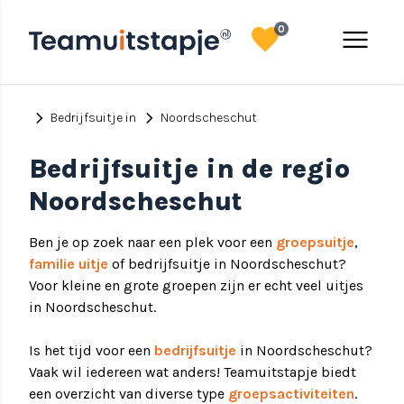
favorite
menu
0
chevron_right
chevron_right
Bedrijfsuitje in
Noordscheschut
Bedrijfsuitje in de regio
Noordscheschut
Ben je op zoek naar een plek voor een
groepsuitje
,
familie uitje
of bedrijfsuitje in Noordscheschut?
Voor kleine en grote groepen zijn er echt veel uitjes
in Noordscheschut.
Is het tijd voor een
bedrijfsuitje
in Noordscheschut?
Vaak wil iedereen wat anders! Teamuitstapje biedt
een overzicht van diverse type
groepsactiviteiten
.