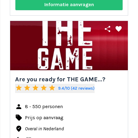
Informatie aanvragen
share
favorite
Are you ready for THE GAME...?
star
star
star
star
star
9.4/10 (42 reviews)
person
8 - 550 personen
local_offer
Prijs op aanvraag
where_to_vote
Overal in Nederland