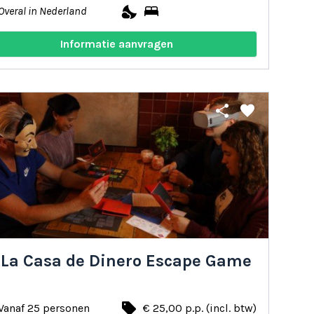
nights_stay
bed
Overal in Nederland
Informatie aanvragen
share
favorite
 La Casa de Dinero Escape Game
local_offer
Vanaf 25 personen
€ 25,00 p.p. (incl. btw)