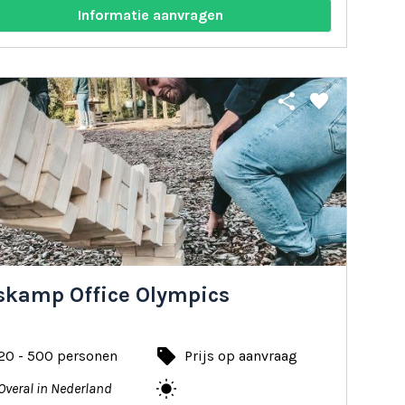
Informatie aanvragen
share
favorite
skamp Office Olympics
local_offer
20 - 500 personen
Prijs op aanvraag
wb_sunny
Overal in Nederland