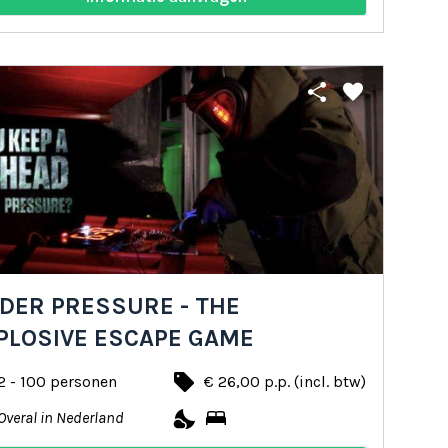
share
favorite
DER PRESSURE - THE
PLOSIVE ESCAPE GAME
local_offer
2 - 100 personen
€ 26,00 p.p. (incl. btw)
nights_stay
bed
Overal in Nederland