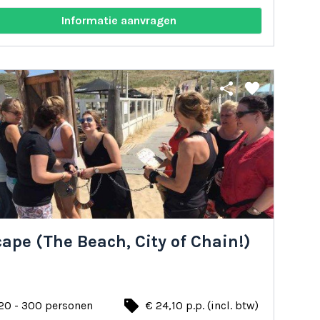
Informatie aanvragen
share
favorite
ape (The Beach, City of Chain!)
local_offer
20 - 300 personen
€ 24,10 p.p. (incl. btw)