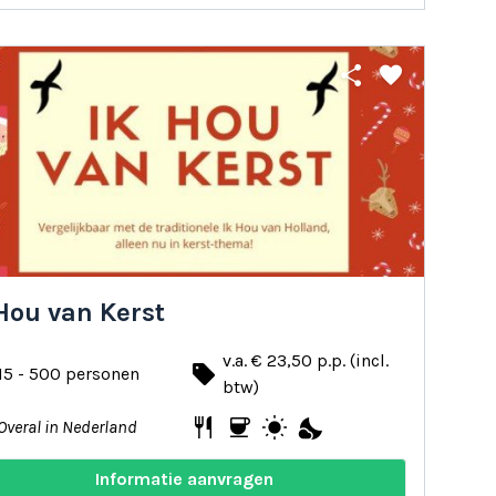
share
favorite
Hou van Kerst
v.a. € 23,50 p.p. (incl.
local_offer
15 - 500 personen
btw)
restaurant
coffee
wb_sunny
nights_stay
Overal in Nederland
Informatie aanvragen