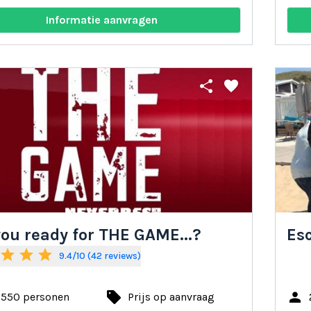
Informatie aanvragen
share
favorite
you ready for THE GAME...?
Esc
star
star
star
9.4/10 (42 reviews)
local_offer
person
- 550 personen
Prijs op aanvraag