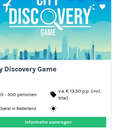
share
favorite
ty Discovery Game
v.a. € 13,50 p.p. (incl.
local_offer
15 - 500 personen
btw)
wb_sunny
Overal in Nederland
Informatie aanvragen