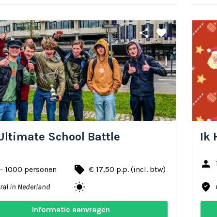
share
favorite
Ultimate School Battle
Ik 
person
local_offer
 - 1000 personen
€ 17,50 p.p. (incl. btw)
wb_sunny
where_to_vote
ral in Nederland
Informatie aanvragen