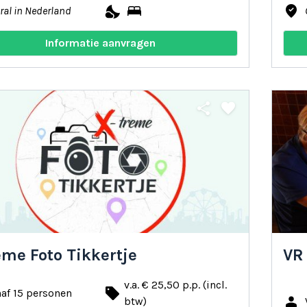
nights_stay
bed
where_to_vote
ral in Nederland
Informatie aanvragen
share
favorite
eme Foto Tikkertje
VR
v.a. € 25,50 p.p. (incl.
local_offer
af 15 personen
person
btw)