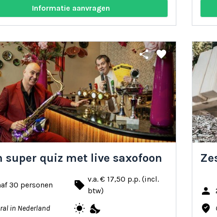
Informatie aanvragen
share
favorite
in super quiz met live saxofoon
Ze
v.a. € 17,50 p.p. (incl.
local_offer
naf 30 personen
person
btw)
wb_sunny
nights_stay
where_to_vote
ral in Nederland