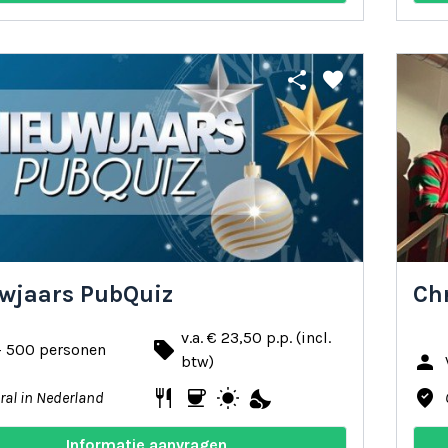
share
favorite
wjaars PubQuiz
Ch
v.a. € 23,50 p.p. (incl.
local_offer
- 500 personen
person
btw)
restaurant
coffee
wb_sunny
nights_stay
where_to_vote
ral in Nederland
Informatie aanvragen