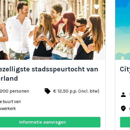
share
favorite
ezelligste stadsspeurtocht van
Ci
rland
local_offer
- 200 personen
€ 12,50 p.p. (incl. btw)
person
de buurt van
where_to_vote
uwerkerk
Informatie aanvragen