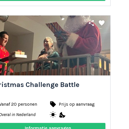
share
favorite
ristmas Challenge Battle
local_offer
Vanaf 20 personen
Prijs op aanvraag
wb_sunny
nights_stay
Overal in Nederland
Informatie aanvragen