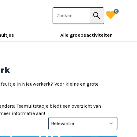
favorite
0
search
nuitjes
Alle groepsactiviteiten
erk
jfsuitje in Nieuwerkerk? Voor kleine en grote
anders! Teamuitstapje biedt een overzicht van
d meer informatie aan!