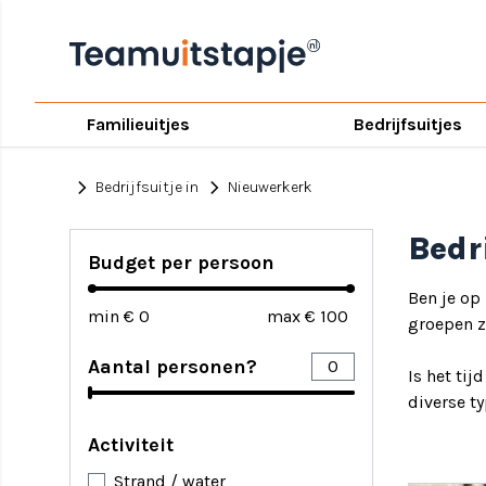
Familieuitjes
Bedrijfsuitjes
chevron_right
chevron_right
Bedrijfsuitje in
Nieuwerkerk
Bedr
Budget per persoon
Ben je op
min €
max €
groepen zi
Aantal personen?
Is het tij
diverse t
Activiteit
Strand / water