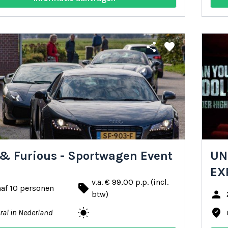
share
favorite
 & Furious - Sportwagen Event
UN
EX
v.a. € 99,00 p.p. (incl.
local_offer
af 10 personen
person
btw)
wb_sunny
where_to_vote
ral in Nederland