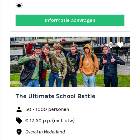
wb_sunny
Informatie aanvragen
share
favorite
The Ultimate School Battle
person
50 - 1000 personen
local_offer
€ 17,50 p.p. (incl. btw)
where_to_vote
Overal in Nederland