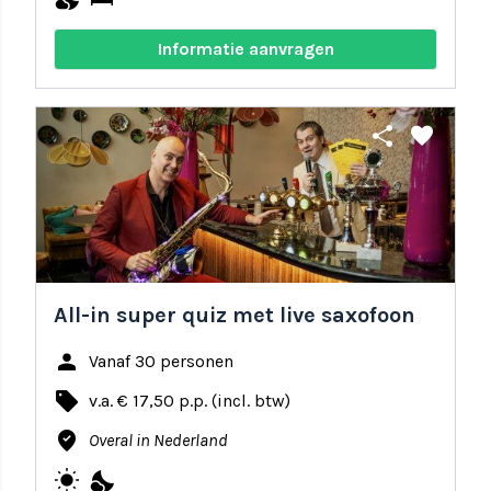
Informatie aanvragen
share
favorite
All-in super quiz met live saxofoon
person
Vanaf 30 personen
local_offer
v.a. € 17,50 p.p. (incl. btw)
where_to_vote
Overal in Nederland
wb_sunny
nights_stay