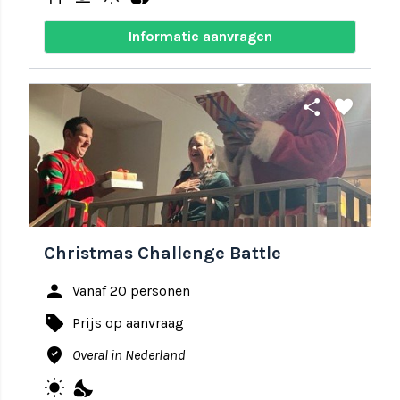
Informatie aanvragen
share
favorite
Christmas Challenge Battle
person
Vanaf 20 personen
local_offer
Prijs op aanvraag
where_to_vote
Overal in Nederland
wb_sunny
nights_stay