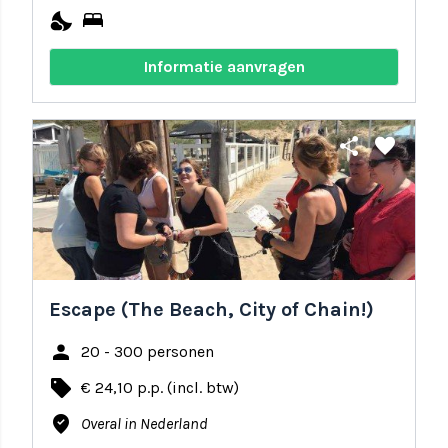
nights_stay
bed
Informatie aanvragen
share
favorite
Escape (The Beach, City of Chain!)
person
20 - 300 personen
local_offer
€ 24,10 p.p. (incl. btw)
where_to_vote
Overal in Nederland