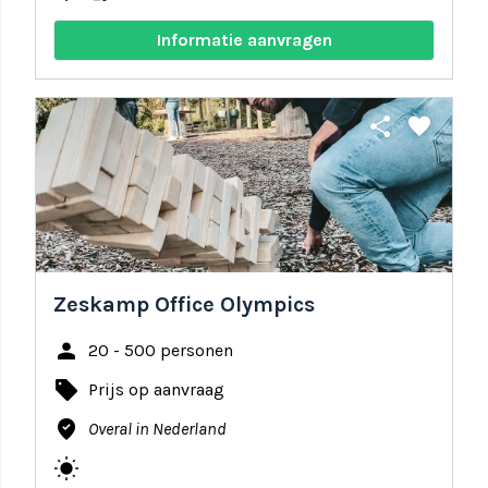
Informatie aanvragen
share
favorite
Zeskamp Office Olympics
person
20 - 500 personen
local_offer
Prijs op aanvraag
where_to_vote
Overal in Nederland
wb_sunny