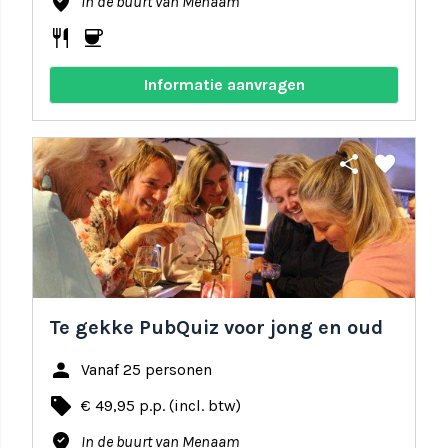
where_to_vote
In de buurt van Menaam
restaurant
coffee
Informatie aanvragen
share
favorite
Te gekke PubQuiz voor jong en oud
person
Vanaf 25 personen
local_offer
€ 49,95 p.p. (incl. btw)
where_to_vote
In de buurt van Menaam