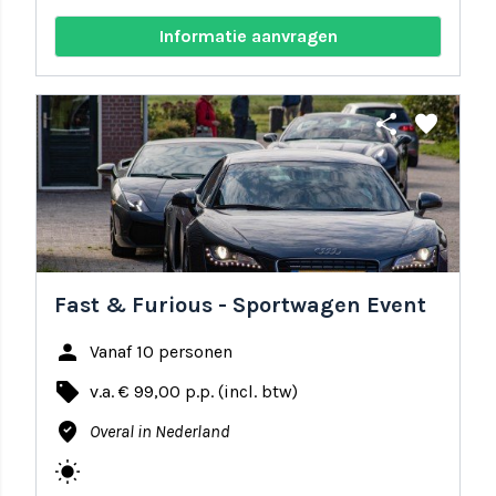
Informatie aanvragen
share
favorite
Fast & Furious - Sportwagen Event
person
Vanaf 10 personen
local_offer
v.a. € 99,00 p.p. (incl. btw)
where_to_vote
Overal in Nederland
wb_sunny