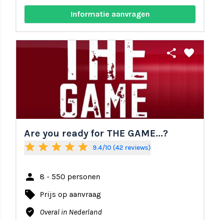
Informatie aanvragen
share
favorite
Are you ready for THE GAME...?
star
star
star
star
star
9.4/10 (42 reviews)
person
8 - 550 personen
local_offer
Prijs op aanvraag
where_to_vote
Overal in Nederland