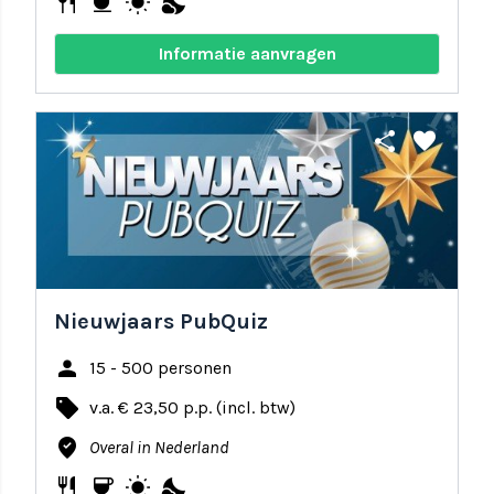
restaurant
coffee
wb_sunny
nights_stay
Informatie aanvragen
share
favorite
Nieuwjaars PubQuiz
person
15 - 500 personen
local_offer
v.a. € 23,50 p.p. (incl. btw)
where_to_vote
Overal in Nederland
restaurant
coffee
wb_sunny
nights_stay