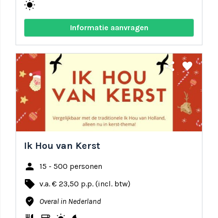
wb_sunny
Informatie aanvragen
share
favorite
Ik Hou van Kerst
person
15 - 500 personen
local_offer
v.a. € 23,50 p.p. (incl. btw)
where_to_vote
Overal in Nederland