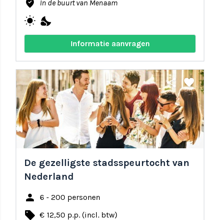
where_to_vote
In de buurt van Menaam
wb_sunny
nights_stay
Informatie aanvragen
share
favorite
De gezelligste stadsspeurtocht van
Nederland
person
6 - 200 personen
local_offer
€ 12,50 p.p. (incl. btw)