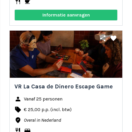
restaurant
coffee
Informatie aanvragen
share
favorite
VR La Casa de Dinero Escape Game
person
Vanaf 25 personen
local_offer
€ 25,00 p.p. (incl. btw)
where_to_vote
Overal in Nederland
restaurant
bed