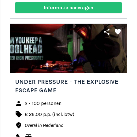
Informatie aanvragen
share
favorite
UNDER PRESSURE - THE EXPLOSIVE
ESCAPE GAME
person
2 - 100 personen
local_offer
€ 26,00 p.p. (incl. btw)
where_to_vote
Overal in Nederland
nights_stay
bed