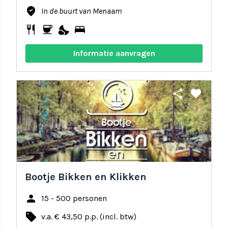
where_to_vote
In de buurt van Menaam
restaurant
coffee
nights_stay
bed
Informatie aanvragen
share
favorite
Bootje Bikken en Klikken
person
15 - 500 personen
local_offer
v.a. € 43,50 p.p. (incl. btw)