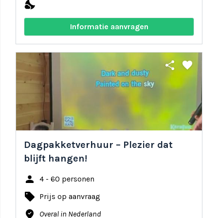
nights_stay
Informatie aanvragen
share
favorite
Dagpakketverhuur – Plezier dat
blijft hangen!
person
4 - 60 personen
local_offer
Prijs op aanvraag
where_to_vote
Overal in Nederland