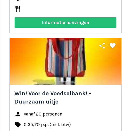
restaurant
Informatie aanvragen
share
favorite
Win! Voor de Voedselbank! -
Duurzaam uitje
person
Vanaf 20 personen
local_offer
€ 35,70 p.p. (incl. btw)