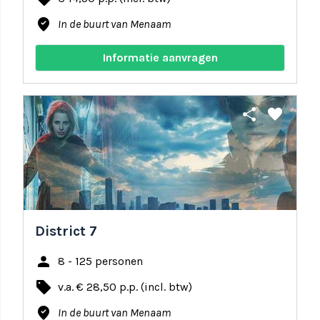
where_to_vote
In de buurt van Menaam
Informatie aanvragen
share
favorite
District 7
person
8 - 125 personen
local_offer
v.a. € 28,50 p.p. (incl. btw)
where_to_vote
In de buurt van Menaam