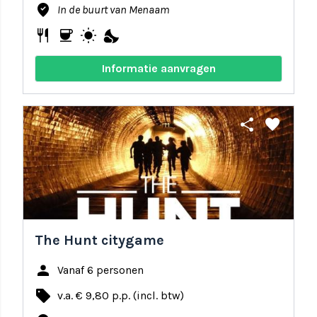
where_to_vote
In de buurt van Menaam
restaurant
coffee
wb_sunny
nights_stay
Informatie aanvragen
share
favorite
The Hunt citygame
person
Vanaf 6 personen
local_offer
v.a. € 9,80 p.p. (incl. btw)