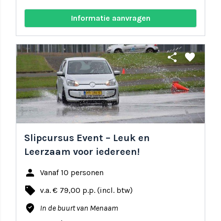
Informatie aanvragen
share
favorite
Slipcursus Event – Leuk en
Leerzaam voor iedereen!
person
Vanaf 10 personen
local_offer
v.a. € 79,00 p.p. (incl. btw)
where_to_vote
In de buurt van Menaam