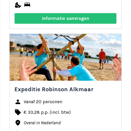
nights_stay
bed
Informatie aanvragen
share
favorite
Expeditie Robinson Alkmaar
person
Vanaf 20 personen
local_offer
€ 33,28 p.p. (incl. btw)
where_to_vote
Overal in Nederland