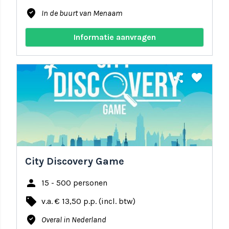
where_to_vote
In de buurt van Menaam
Informatie aanvragen
share
favorite
City Discovery Game
person
15 - 500 personen
local_offer
v.a. € 13,50 p.p. (incl. btw)
where_to_vote
Overal in Nederland