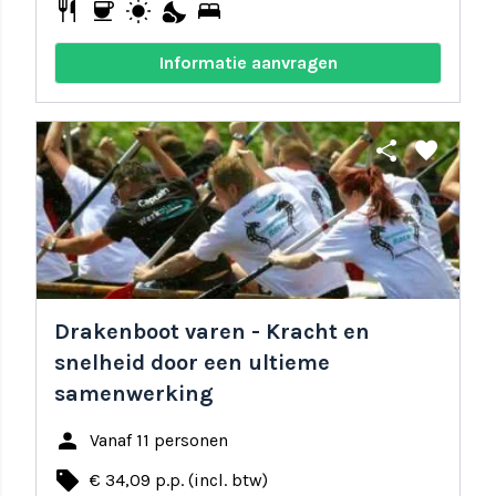
restaurant
coffee
wb_sunny
nights_stay
bed
Informatie aanvragen
share
favorite
Drakenboot varen - Kracht en
snelheid door een ultieme
samenwerking
person
Vanaf 11 personen
local_offer
€ 34,09 p.p. (incl. btw)