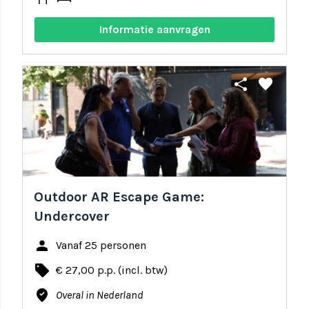
Informatie aanvragen
share
favorite
Outdoor AR Escape Game:
Undercover
person
Vanaf 25 personen
local_offer
€ 27,00 p.p. (incl. btw)
where_to_vote
Overal in Nederland