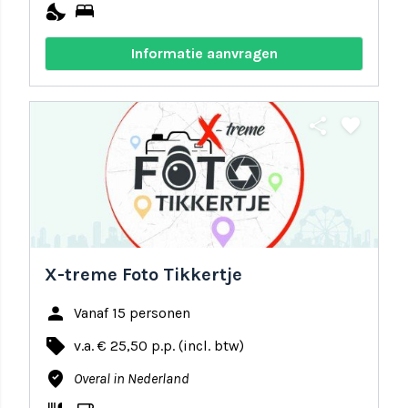
nights_stay
bed
Informatie aanvragen
share
favorite
X-treme Foto Tikkertje
person
Vanaf 15 personen
local_offer
v.a. € 25,50 p.p. (incl. btw)
where_to_vote
Overal in Nederland