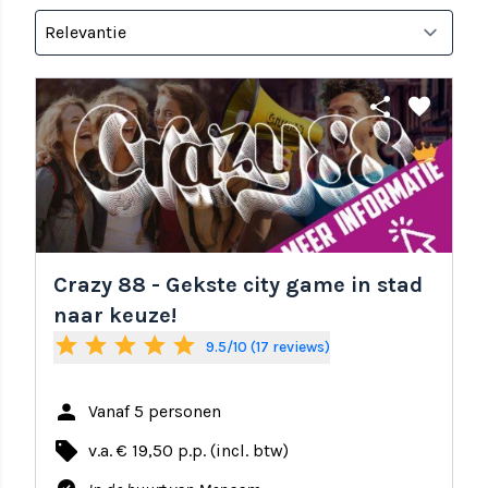
share
favorite
Crazy 88 - Gekste city game in stad
naar keuze!
star
star
star
star
star
9.5/10 (17 reviews)
person
Vanaf 5 personen
local_offer
v.a. € 19,50 p.p. (incl. btw)