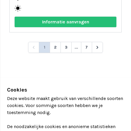
wb_sunny
Informatie aanvragen
1
2
3
...
7
Cookies
Deze website maakt gebruik van verschillende soorten
cookies. Voor sommige soorten hebben we je
toestemming nodig.
De noodzakelijke cookies en anonieme statistieken