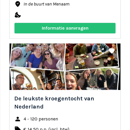
where_to_vote
In de buurt van Menaam
nights_stay
Informatie aanvragen
share
favorite
De leukste kroegentocht van
Nederland
person
4 - 120 personen
local_offer
€ 14,50 p.p. (incl. btw)