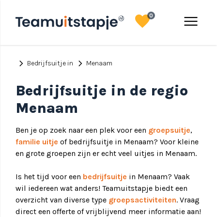
favorite
menu
0
chevron_right
chevron_right
Bedrijfsuitje in
Menaam
Bedrijfsuitje in de regio
Menaam
Ben je op zoek naar een plek voor een
groepsuitje
,
familie uitje
of bedrijfsuitje in Menaam? Voor kleine
en grote groepen zijn er echt veel uitjes in Menaam.
Is het tijd voor een
bedrijfsuitje
in Menaam? Vaak
wil iedereen wat anders! Teamuitstapje biedt een
overzicht van diverse type
groepsactiviteiten
. Vraag
direct een offerte of vrijblijvend meer informatie aan!