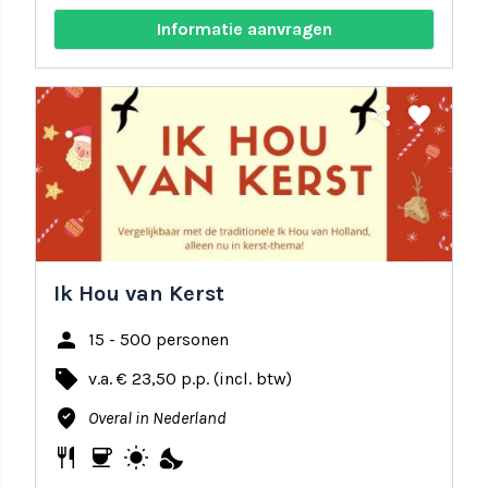
Informatie aanvragen
share
favorite
Ik Hou van Kerst
person
15 - 500 personen
local_offer
v.a. € 23,50 p.p. (incl. btw)
where_to_vote
Overal in Nederland
restaurant
coffee
wb_sunny
nights_stay