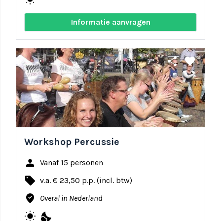
Informatie aanvragen
share
favorite
Workshop Percussie
person
Vanaf 15 personen
local_offer
v.a. € 23,50 p.p. (incl. btw)
where_to_vote
Overal in Nederland
wb_sunny
nights_stay