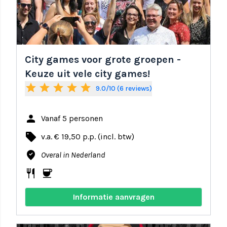
City games voor grote groepen -
Keuze uit vele city games!
star
star
star
star
star
9.0/10 (6 reviews)
person
Vanaf 5 personen
local_offer
v.a. € 19,50 p.p. (incl. btw)
where_to_vote
Overal in Nederland
restaurant
coffee
Informatie aanvragen