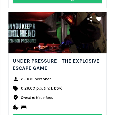
share
favorite
UNDER PRESSURE - THE EXPLOSIVE
ESCAPE GAME
person
2 - 100 personen
local_offer
€ 26,00 p.p. (incl. btw)
where_to_vote
Overal in Nederland
nights_stay
bed