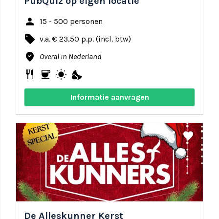
PubQuiz op eigen locatie
person
15 - 500 personen
local_offer
v.a. € 23,50 p.p. (incl. btw)
where_to_vote
Overal in Nederland
restaurant
coffee
wb_sunny
nights_stay
Informatie aanvragen
share
favorite
De Alleskunner Kerst