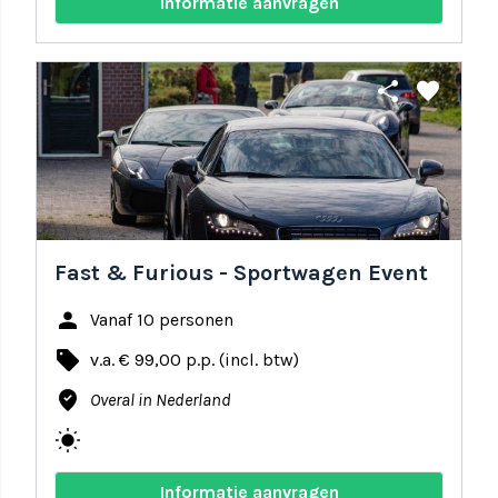
Informatie aanvragen
share
favorite
Fast & Furious - Sportwagen Event
person
Vanaf 10 personen
local_offer
v.a. € 99,00 p.p. (incl. btw)
where_to_vote
Overal in Nederland
wb_sunny
Informatie aanvragen