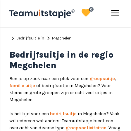
favorite
menu
0
chevron_right
chevron_right
Bedrijfsuitje in
Megchelen
Bedrijfsuitje in de regio
Megchelen
Ben je op zoek naar een plek voor een
groepsuitje
,
familie uitje
of bedrijfsuitje in Megchelen? Voor
kleine en grote groepen zijn er echt veel uitjes in
Megchelen.
Is het tijd voor een
bedrijfsuitje
in Megchelen? Vaak
wil iedereen wat anders! Teamuitstapje biedt een
overzicht van diverse type
groepsactiviteiten
. Vraag