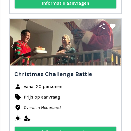
Informatie aanvragen
share
favorite
Christmas Challenge Battle
person
Vanaf 20 personen
local_offer
Prijs op aanvraag
where_to_vote
Overal in Nederland
wb_sunny
nights_stay