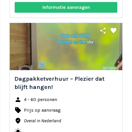
Informatie aanvragen
share
favorite
Dagpakketverhuur – Plezier dat
blijft hangen!
person
4 - 60 personen
local_offer
Prijs op aanvraag
where_to_vote
Overal in Nederland
wb_sunny