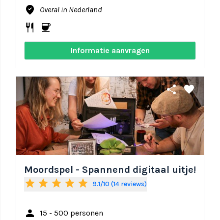
where_to_vote
Overal in Nederland
restaurant
coffee
Informatie aanvragen
share
favorite
Moordspel - Spannend digitaal uitje!
star
star
star
star
star
9.1/10 (14 reviews)
person
15 - 500 personen