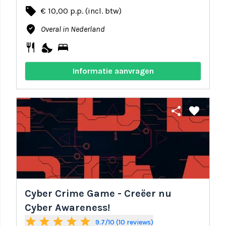
local_offer
€ 10,00 p.p. (incl. btw)
where_to_vote
Overal in Nederland
restaurant
nights_stay
bed
Informatie aanvragen
share
favorite
Cyber Crime Game - Creëer nu
Cyber Awareness!
star
star
star
star
star
9.7/10 (10 reviews)