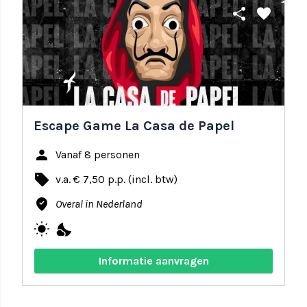
share
favorite
Escape Game La Casa de Papel
person
Vanaf 8 personen
local_offer
v.a. € 7,50 p.p. (incl. btw)
where_to_vote
Overal in Nederland
wb_sunny
nights_stay
Informatie aanvragen