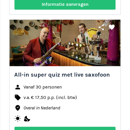
Informatie aanvragen
share
favorite
All-in super quiz met live saxofoon
person
Vanaf 30 personen
local_offer
v.a. € 17,50 p.p. (incl. btw)
where_to_vote
Overal in Nederland
wb_sunny
nights_stay