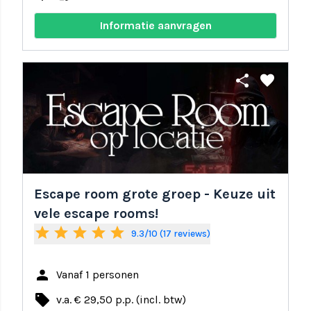
Informatie aanvragen
share
favorite
Escape room grote groep - Keuze uit
vele escape rooms!
star
star
star
star
star
9.3/10 (17 reviews)
person
Vanaf 1 personen
local_offer
v.a. € 29,50 p.p. (incl. btw)