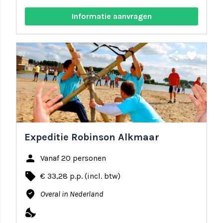
Informatie aanvragen
share
favorite
Expeditie Robinson Alkmaar
person
Vanaf 20 personen
local_offer
€ 33,28 p.p. (incl. btw)
where_to_vote
Overal in Nederland
nights_stay