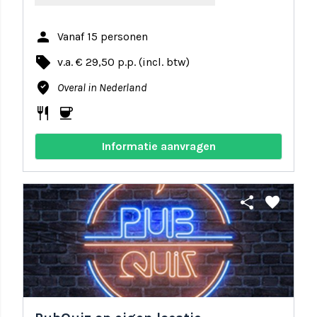
person
Vanaf 15 personen
local_offer
v.a. € 29,50 p.p. (incl. btw)
where_to_vote
Overal in Nederland
restaurant
coffee
Informatie aanvragen
share
favorite