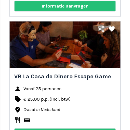
Informatie aanvragen
share
favorite
VR La Casa de Dinero Escape Game
person
Vanaf 25 personen
local_offer
€ 25,00 p.p. (incl. btw)
where_to_vote
Overal in Nederland
restaurant
bed