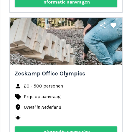
Informatie aanvragen
share
favorite
Zeskamp Office Olympics
person
20 - 500 personen
local_offer
Prijs op aanvraag
where_to_vote
Overal in Nederland
wb_sunny
Informatie aanvragen