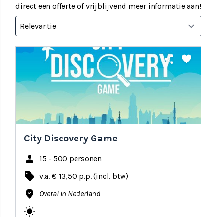
direct een offerte of vrijblijvend meer informatie aan!
share
favorite
City Discovery Game
person
15 - 500 personen
local_offer
v.a. € 13,50 p.p. (incl. btw)
where_to_vote
Overal in Nederland
wb_sunny