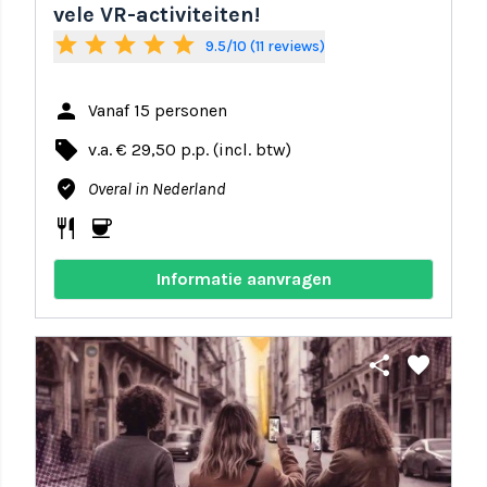
vele VR-activiteiten!
star
star
star
star
star
9.5/10 (11 reviews)
person
Vanaf 15 personen
local_offer
v.a. € 29,50 p.p. (incl. btw)
where_to_vote
Overal in Nederland
restaurant
coffee
Informatie aanvragen
share
favorite