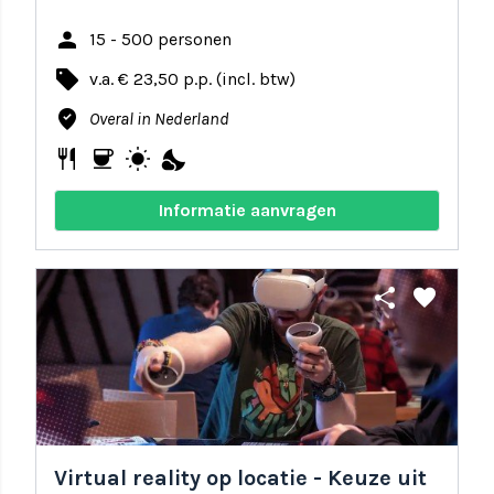
person
15 - 500 personen
local_offer
v.a. € 23,50 p.p. (incl. btw)
where_to_vote
Overal in Nederland
restaurant
coffee
wb_sunny
nights_stay
Informatie aanvragen
share
favorite
Virtual reality op locatie - Keuze uit