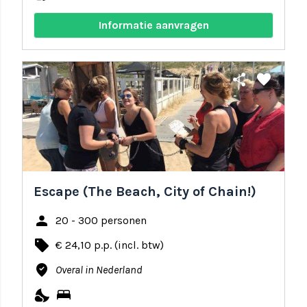
Informatie aanvragen
share
favorite
Escape (The Beach, City of Chain!)
person
20 - 300 personen
local_offer
€ 24,10 p.p. (incl. btw)
where_to_vote
Overal in Nederland
nights_stay
bed