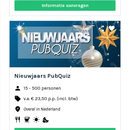
Informatie aanvragen
share
favorite
Nieuwjaars PubQuiz
person
15 - 500 personen
local_offer
v.a. € 23,50 p.p. (incl. btw)
where_to_vote
Overal in Nederland
restaurant
coffee
wb_sunny
nights_stay