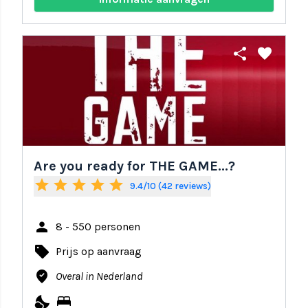
share
favorite
Are you ready for THE GAME...?
star
star
star
star
star
9.4/10 (42 reviews)
person
8 - 550 personen
local_offer
Prijs op aanvraag
where_to_vote
Overal in Nederland
nights_stay
bed