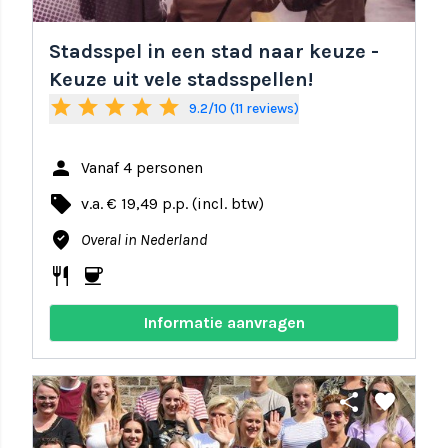
Stadsspel in een stad naar keuze -
Keuze uit vele stadsspellen!
star
star
star
star
star
9.2/10 (11 reviews)
person
Vanaf 4 personen
local_offer
v.a. € 19,49 p.p. (incl. btw)
where_to_vote
Overal in Nederland
restaurant
coffee
Informatie aanvragen
share
favorite