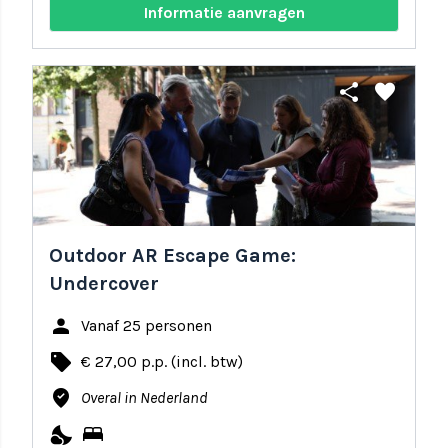
Informatie aanvragen
share
favorite
Outdoor AR Escape Game:
Undercover
person
Vanaf 25 personen
local_offer
€ 27,00 p.p. (incl. btw)
where_to_vote
Overal in Nederland
nights_stay
bed