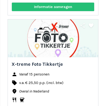
Informatie aanvragen
share
favorite
X-treme Foto Tikkertje
person
Vanaf 15 personen
local_offer
v.a. € 25,50 p.p. (incl. btw)
where_to_vote
Overal in Nederland
restaurant
coffee