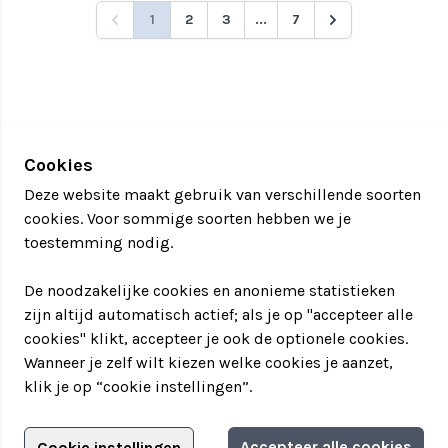
1
2
3
...
7
Cookies
Deze website maakt gebruik van verschillende soorten
cookies. Voor sommige soorten hebben we je
toestemming nodig.
De noodzakelijke cookies en anonieme statistieken
zijn altijd automatisch actief; als je op "accepteer alle
cookies" klikt, accepteer je ook de optionele cookies.
Wanneer je zelf wilt kiezen welke cookies je aanzet,
klik je op “cookie instellingen”.
Adverteren?
Accepteer alle cookies
Cookie instellingen