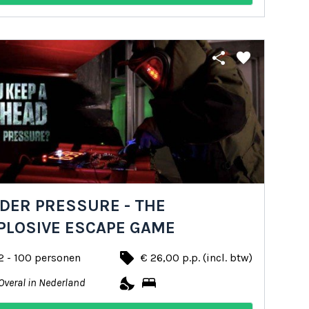
share
favorite
DER PRESSURE - THE
PLOSIVE ESCAPE GAME
local_offer
2 - 100 personen
€ 26,00 p.p. (incl. btw)
nights_stay
bed
Overal in Nederland