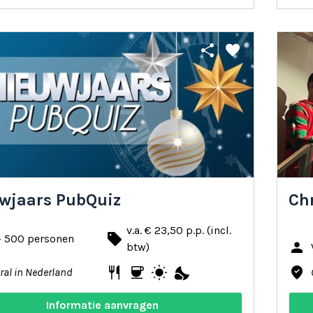
share
favorite
wjaars PubQuiz
Ch
v.a. € 23,50 p.p. (incl.
local_offer
- 500 personen
person
btw)
restaurant
coffee
wb_sunny
nights_stay
where_to_vote
ral in Nederland
Informatie aanvragen