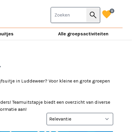
favorite
0
search
nuitjes
Alle groepsactiviteiten
r
jfsuitje in Luddeweer? Voor kleine en grote groepen
ders! Teamuitstapje biedt een overzicht van diverse
nformatie aan!