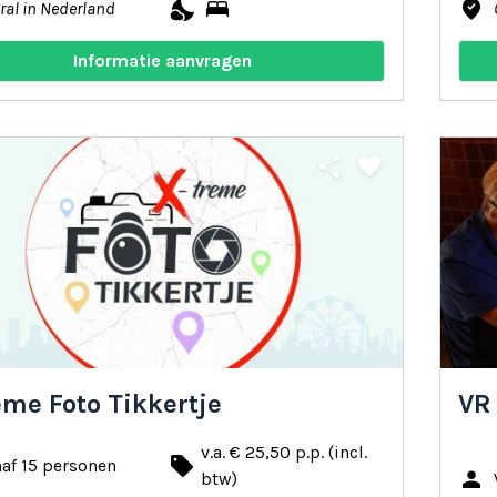
nights_stay
bed
where_to_vote
ral in Nederland
Informatie aanvragen
share
favorite
eme Foto Tikkertje
VR
v.a. € 25,50 p.p. (incl.
local_offer
af 15 personen
person
btw)