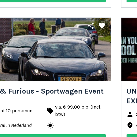
share
favorite
 & Furious - Sportwagen Event
UN
EX
v.a. € 99,00 p.p. (incl.
local_offer
af 10 personen
person
btw)
wb_sunny
where_to_vote
ral in Nederland