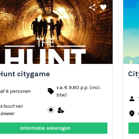
share
favorite
Hunt citygame
Ci
v.a. € 9,80 p.p. (incl.
local_offer
af 6 personen
btw)
person
de buurt van
wb_sunny
nights_stay
where_to_vote
deweer
Informatie aanvragen