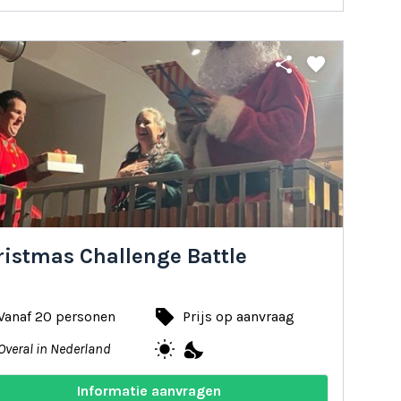
share
favorite
ristmas Challenge Battle
local_offer
Vanaf 20 personen
Prijs op aanvraag
wb_sunny
nights_stay
Overal in Nederland
Informatie aanvragen