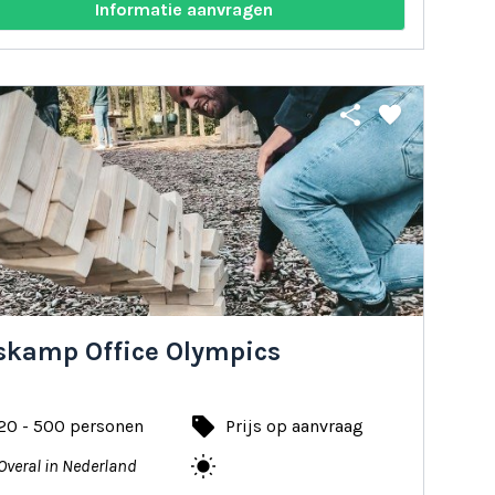
Informatie aanvragen
share
favorite
skamp Office Olympics
local_offer
20 - 500 personen
Prijs op aanvraag
wb_sunny
Overal in Nederland