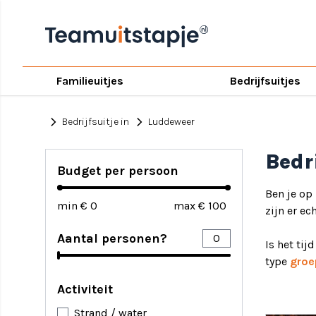
Familieuitjes
Bedrijfsuitjes
chevron_right
chevron_right
Bedrijfsuitje in
Luddeweer
Bedr
Budget per persoon
Ben je op
min €
max €
zijn er ec
Aantal personen?
Is het tij
type
groe
Activiteit
Strand / water