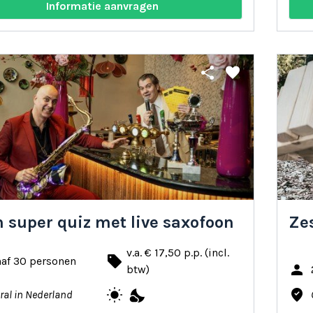
Informatie aanvragen
share
favorite
in super quiz met live saxofoon
Ze
v.a. € 17,50 p.p. (incl.
local_offer
naf 30 personen
person
btw)
wb_sunny
nights_stay
where_to_vote
ral in Nederland