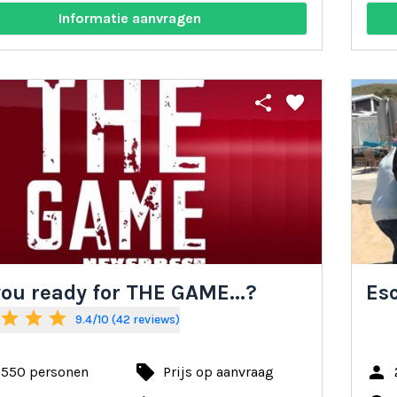
Informatie aanvragen
share
favorite
you ready for THE GAME...?
Esc
star
star
star
9.4/10 (42 reviews)
local_offer
person
- 550 personen
Prijs op aanvraag