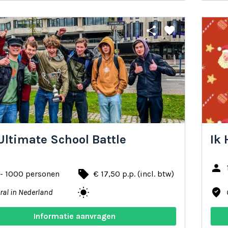
share
favorite
Ultimate School Battle
Ik 
person
local_offer
 - 1000 personen
€ 17,50 p.p. (incl. btw)
wb_sunny
where_to_vote
ral in Nederland
Informatie aanvragen