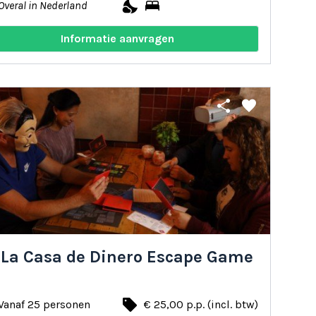
nights_stay
bed
Overal in Nederland
Informatie aanvragen
share
favorite
 La Casa de Dinero Escape Game
local_offer
Vanaf 25 personen
€ 25,00 p.p. (incl. btw)