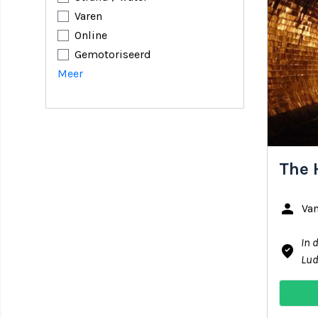
Varen
Online
Gemotoriseerd
Meer
The 
person
Van
In 
where_to_vote
Lud