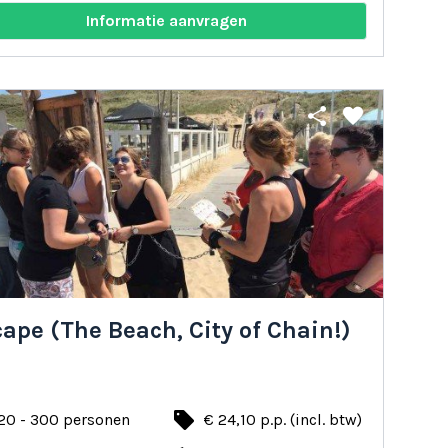
Informatie aanvragen
share
favorite
ape (The Beach, City of Chain!)
local_offer
20 - 300 personen
€ 24,10 p.p. (incl. btw)