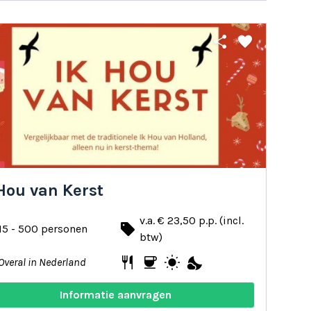
share
favorite
Hou van Kerst
v.a. € 23,50 p.p. (incl.
local_offer
15 - 500 personen
btw)
restaurant
coffee
wb_sunny
nights_stay
Overal in Nederland
Informatie aanvragen