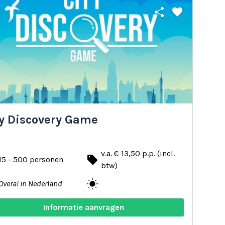
share
favorite
ty Discovery Game
v.a. € 13,50 p.p. (incl.
local_offer
15 - 500 personen
btw)
wb_sunny
Overal in Nederland
Informatie aanvragen