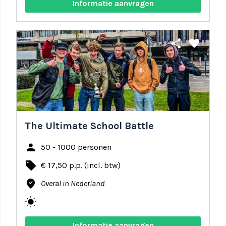
Informatie aanvragen
share
favorite
The Ultimate School Battle
person
50 - 1000 personen
local_offer
€ 17,50 p.p. (incl. btw)
where_to_vote
Overal in Nederland
wb_sunny
Informatie aanvragen