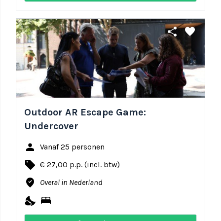
share
favorite
Outdoor AR Escape Game:
Undercover
person
Vanaf 25 personen
local_offer
€ 27,00 p.p. (incl. btw)
where_to_vote
Overal in Nederland
nights_stay
bed