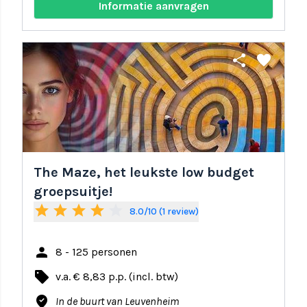
Informatie aanvragen
share
favorite
The Maze, het leukste low budget
groepsuitje!
star
star
star
star
star_border
8.0/10 (1 review)
person
8 - 125 personen
local_offer
v.a. € 8,83 p.p. (incl. btw)
where_to_vote
In de buurt van Leuvenheim