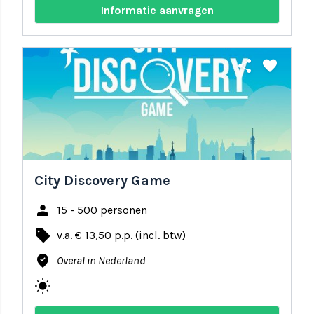
Informatie aanvragen
share
favorite
City Discovery Game
person
15 - 500 personen
local_offer
v.a. € 13,50 p.p. (incl. btw)
where_to_vote
Overal in Nederland
wb_sunny