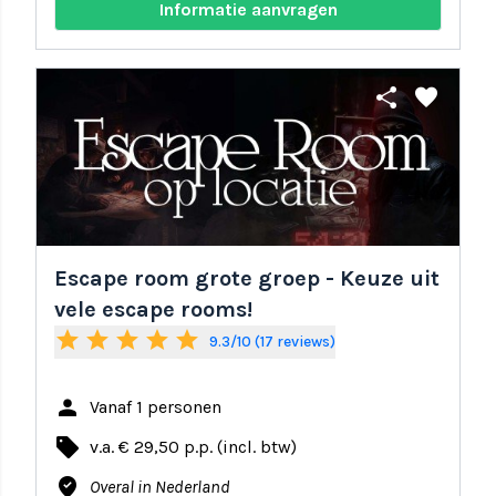
Informatie aanvragen
share
favorite
Escape room grote groep - Keuze uit
vele escape rooms!
star
star
star
star
star
9.3/10 (17 reviews)
person
Vanaf 1 personen
local_offer
v.a. € 29,50 p.p. (incl. btw)
where_to_vote
Overal in Nederland