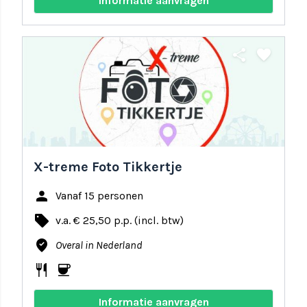
Informatie aanvragen
share
favorite
X-treme Foto Tikkertje
person
Vanaf 15 personen
local_offer
v.a. € 25,50 p.p. (incl. btw)
where_to_vote
Overal in Nederland
restaurant
coffee
Informatie aanvragen