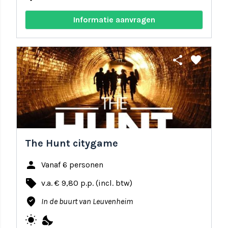
Informatie aanvragen
share
favorite
The Hunt citygame
person
Vanaf 6 personen
local_offer
v.a. € 9,80 p.p. (incl. btw)
where_to_vote
In de buurt van Leuvenheim
wb_sunny
nights_stay