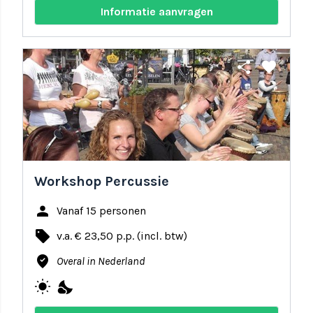
Informatie aanvragen
share
favorite
Workshop Percussie
person
Vanaf 15 personen
local_offer
v.a. € 23,50 p.p. (incl. btw)
where_to_vote
Overal in Nederland
wb_sunny
nights_stay