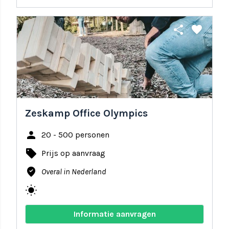
share
favorite
Zeskamp Office Olympics
person
20 - 500 personen
local_offer
Prijs op aanvraag
where_to_vote
Overal in Nederland
wb_sunny
Informatie aanvragen