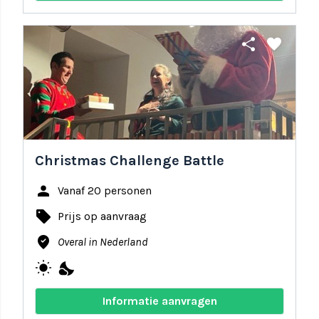
share
favorite
Christmas Challenge Battle
person
Vanaf 20 personen
local_offer
Prijs op aanvraag
where_to_vote
Overal in Nederland
wb_sunny
nights_stay
Informatie aanvragen