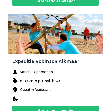
Informatie aanvragen
share
favorite
Expeditie Robinson Alkmaar
person
Vanaf 20 personen
local_offer
€ 33,28 p.p. (incl. btw)
where_to_vote
Overal in Nederland
nights_stay
Informatie aanvragen