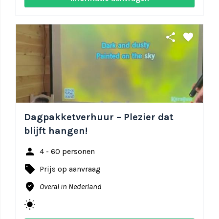
share
favorite
Dagpakketverhuur – Plezier dat
blijft hangen!
person
4 - 60 personen
local_offer
Prijs op aanvraag
where_to_vote
Overal in Nederland
wb_sunny