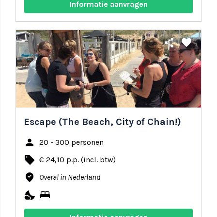
Informatie aanvragen
share
favorite
Escape (The Beach, City of Chain!)
person
20 - 300 personen
local_offer
€ 24,10 p.p. (incl. btw)
where_to_vote
Overal in Nederland
nights_stay
bed