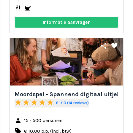
restaurant
coffee
Informatie aanvragen
share
favorite
Moordspel - Spannend digitaal uitje!
star
star
star
star
star
9.1/10 (14 reviews)
person
15 - 500 personen
local_offer
€ 10,00 p.p. (incl. btw)