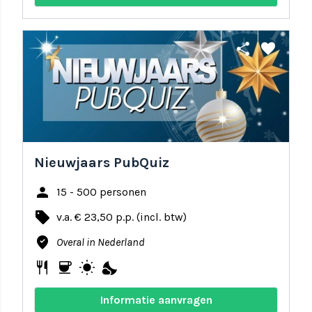
share
favorite
Nieuwjaars PubQuiz
person
15 - 500 personen
local_offer
v.a. € 23,50 p.p. (incl. btw)
where_to_vote
Overal in Nederland
restaurant
coffee
wb_sunny
nights_stay
Informatie aanvragen