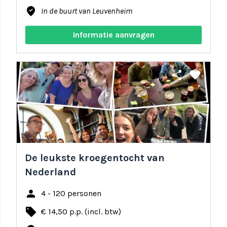
where_to_vote
In de buurt van Leuvenheim
Informatie aanvragen
share
favorite
De leukste kroegentocht van
Nederland
person
4 - 120 personen
local_offer
€ 14,50 p.p. (incl. btw)