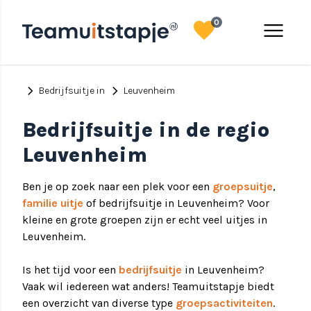
favorite
menu
0
chevron_right
chevron_right
Bedrijfsuitje in
Leuvenheim
Bedrijfsuitje in de regio
Leuvenheim
Ben je op zoek naar een plek voor een
groepsuitje
,
familie uitje
of bedrijfsuitje in Leuvenheim? Voor
kleine en grote groepen zijn er echt veel uitjes in
Leuvenheim.
Is het tijd voor een
bedrijfsuitje
in Leuvenheim?
Vaak wil iedereen wat anders! Teamuitstapje biedt
een overzicht van diverse type
groepsactiviteiten
.