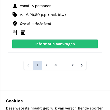
person
Vanaf 15 personen
local_offer
v.a. € 29,50 p.p. (incl. btw)
where_to_vote
Overal in Nederland
restaurant
coffee
Informatie aanvragen
1
2
3
...
7
Cookies
Deze website maakt gebruik van verschillende soorten