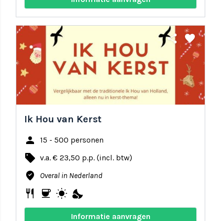
share
favorite
Ik Hou van Kerst
person
15 - 500 personen
local_offer
v.a. € 23,50 p.p. (incl. btw)
where_to_vote
Overal in Nederland
restaurant
coffee
wb_sunny
nights_stay
Informatie aanvragen