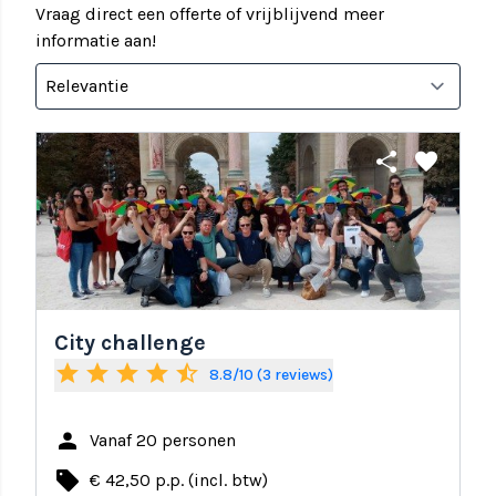
Vraag direct een offerte of vrijblijvend meer
informatie aan!
share
favorite
City challenge
star
star
star
star
star_half
8.8/10 (3 reviews)
person
Vanaf 20 personen
local_offer
€ 42,50 p.p. (incl. btw)