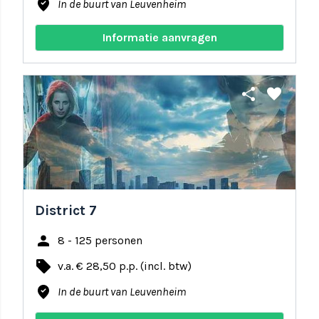
where_to_vote
In de buurt van Leuvenheim
Informatie aanvragen
share
favorite
District 7
person
8 - 125 personen
local_offer
v.a. € 28,50 p.p. (incl. btw)
where_to_vote
In de buurt van Leuvenheim