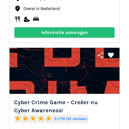
where_to_vote
Overal in Nederland
restaurant
nights_stay
bed
Informatie aanvragen
share
favorite
Cyber Crime Game - Creëer nu
Cyber Awareness!
star
star
star
star
star
9.7/10 (10 reviews)