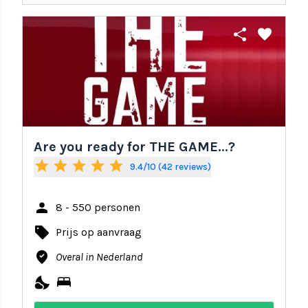
share
favorite
Are you ready for THE GAME...?
star
star
star
star
star
9.4/10 (42 reviews)
person
8 - 550 personen
local_offer
Prijs op aanvraag
where_to_vote
Overal in Nederland
nights_stay
bed