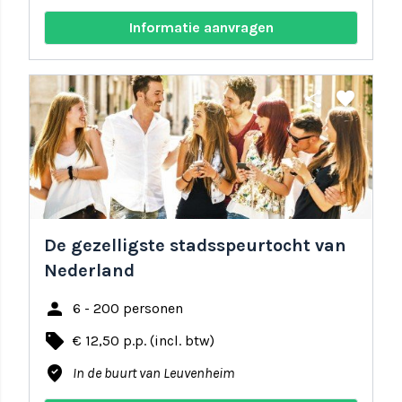
Informatie aanvragen
share
favorite
De gezelligste stadsspeurtocht van
Nederland
person
6 - 200 personen
local_offer
€ 12,50 p.p. (incl. btw)
where_to_vote
In de buurt van Leuvenheim