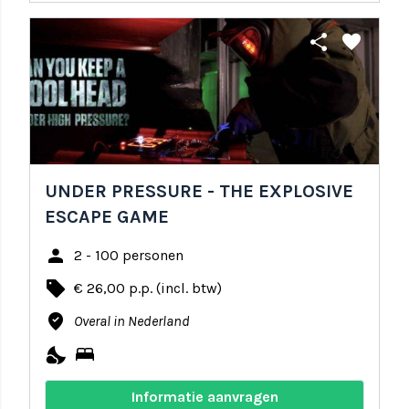
share
favorite
UNDER PRESSURE - THE EXPLOSIVE
ESCAPE GAME
person
2 - 100 personen
local_offer
€ 26,00 p.p. (incl. btw)
where_to_vote
Overal in Nederland
nights_stay
bed
Informatie aanvragen