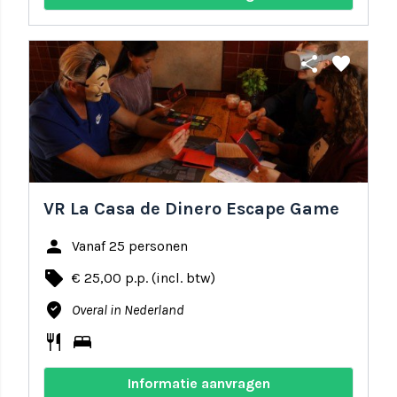
share
favorite
VR La Casa de Dinero Escape Game
person
Vanaf 25 personen
local_offer
€ 25,00 p.p. (incl. btw)
where_to_vote
Overal in Nederland
restaurant
bed
Informatie aanvragen