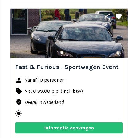
share
favorite
Fast & Furious - Sportwagen Event
person
Vanaf 10 personen
local_offer
v.a. € 99,00 p.p. (incl. btw)
where_to_vote
Overal in Nederland
wb_sunny
Informatie aanvragen