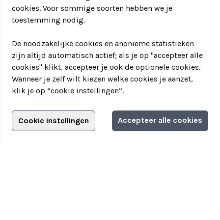
cookies. Voor sommige soorten hebben we je
toestemming nodig.
De noodzakelijke cookies en anonieme statistieken
zijn altijd automatisch actief; als je op "accepteer alle
cookies" klikt, accepteer je ook de optionele cookies.
Wanneer je zelf wilt kiezen welke cookies je aanzet,
klik je op “cookie instellingen”.
Adverteren?
Accepteer alle cookies
Cookie instellingen
Filter jouw teamuitstapje!
Adverteerdersopties
Teamuitstapje
> Over Teamuitstapje
> Inspiratie
> Bedrijfsuitje in...