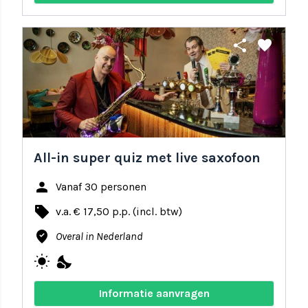
share
favorite
All-in super quiz met live saxofoon
person
Vanaf 30 personen
local_offer
v.a. € 17,50 p.p. (incl. btw)
where_to_vote
Overal in Nederland
wb_sunny
nights_stay
Informatie aanvragen