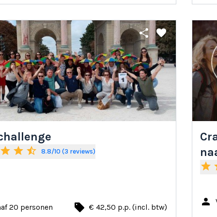
share
favorite
 challenge
Cra
star
star
star_half
na
8.8/10 (3 reviews)
star
s
person
local_offer
naf 20 personen
€ 42,50 p.p. (incl. btw)