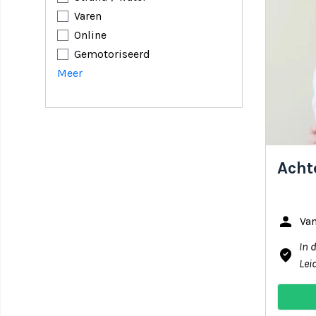
Varen
Online
Gemotoriseerd
Meer
Acht
person
Va
In 
where_to_vote
Lei