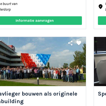
de buurt van
where_to_vote
derdorp
Informatie aanvragen
share
favorite
vlieger bouwen als originele
Sp
building