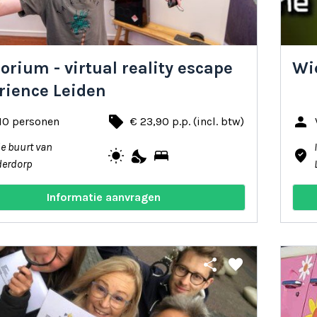
orium - virtual reality escape
Wie
rience Leiden
local_offer
person
 10 personen
€ 23,90 p.p. (incl. btw)
de buurt van
wb_sunny
nights_stay
bed
where_to_vote
derdorp
Informatie aanvragen
share
favorite