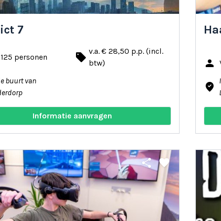
ict 7
Haa
v.a. € 28,50 p.p. (incl.
local_offer
 125 personen
person
btw)
de buurt van
where_to_vote
derdorp
Informatie aanvragen
share
favorite