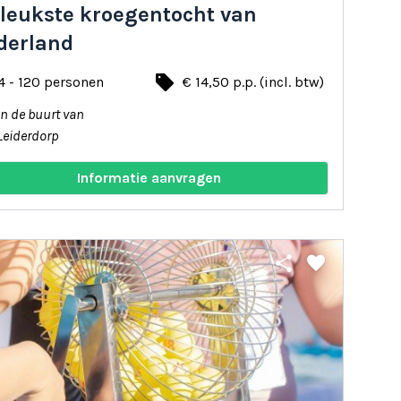
 leukste kroegentocht van
derland
local_offer
4 - 120 personen
€ 14,50 p.p. (incl. btw)
In de buurt van
Leiderdorp
Informatie aanvragen
share
favorite