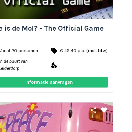
 is de Mol? - The Official Game
local_offer
Vanaf 20 personen
€ 45,40 p.p. (incl. btw)
In de buurt van
nights_stay
Leiderdorp
Informatie aanvragen
share
favorite