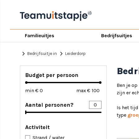
Familieuitjes
Bedrijfsuitjes
chevron_right
chevron_right
Bedrijfsuitje in
Leiderdorp
Bedr
Budget per persoon
Ben je op
min €
max €
zijn er ec
Aantal personen?
Is het tij
type
groe
Activiteit
Strand / water