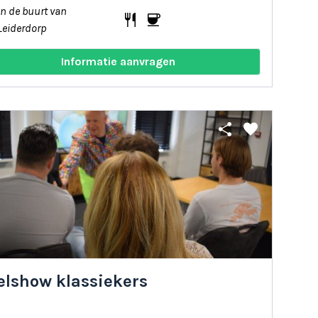
In de buurt van
restaurant
coffee
Leiderdorp
Informatie aanvragen
share
favorite
elshow klassiekers