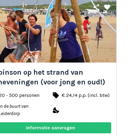
share
favorite
binson op het strand van
heveningen (voor jong en oud!)
local_offer
20 - 500 personen
€ 24,14 p.p. (incl. btw)
In de buurt van
nights_stay
Leiderdorp
Informatie aanvragen