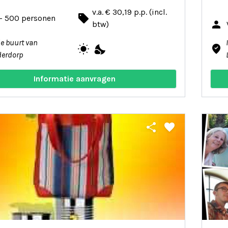
v.a. € 30,19 p.p. (incl.
local_offer
 - 500 personen
person
btw)
de buurt van
wb_sunny
nights_stay
where_to_vote
derdorp
Informatie aanvragen
share
favorite