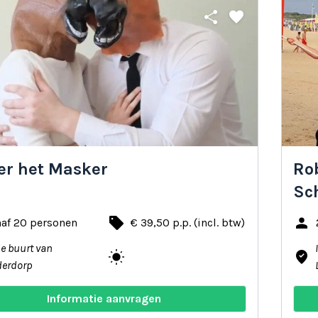
share
favorite
er het Masker
Ro
Sc
local_offer
person
naf 20 personen
€ 39,50 p.p. (incl. btw)
de buurt van
wb_sunny
where_to_vote
derdorp
Informatie aanvragen