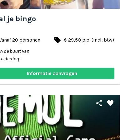
l je bingo
local_offer
Vanaf 20 personen
€ 29,50 p.p. (incl. btw)
In de buurt van
Leiderdorp
Informatie aanvragen
share
favorite