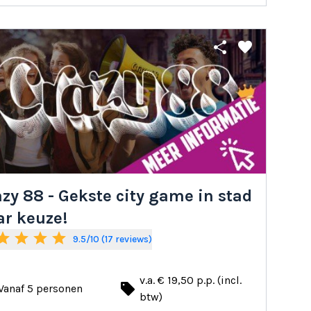
share
favorite
zy 88 - Gekste city game in stad
ar keuze!
tar
star
star
star
9.5/10 (17 reviews)
v.a. € 19,50 p.p. (incl.
local_offer
Vanaf 5 personen
btw)