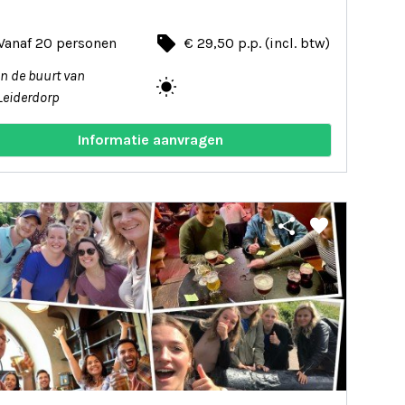
local_offer
Vanaf 20 personen
€ 29,50 p.p. (incl. btw)
In de buurt van
wb_sunny
Leiderdorp
Informatie aanvragen
share
favorite