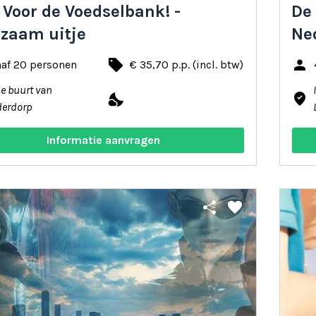
 Voor de Voedselbank! -
De
zaam uitje
Ne
local_offer
person
naf 20 personen
€ 35,70 p.p. (incl. btw)
de buurt van
nights_stay
where_to_vote
derdorp
Informatie aanvragen
share
favorite