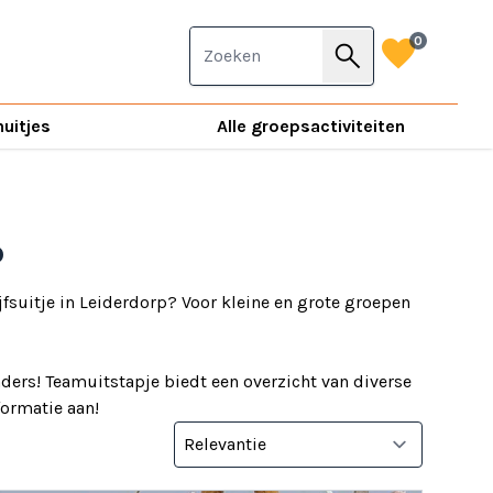
favorite
0
search
nuitjes
Alle groepsactiviteiten
p
jfsuitje in Leiderdorp? Voor kleine en grote groepen
ders! Teamuitstapje biedt een overzicht van diverse
nformatie aan!