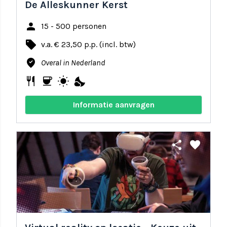
De Alleskunner Kerst
person
15 - 500 personen
local_offer
v.a. € 23,50 p.p. (incl. btw)
where_to_vote
Overal in Nederland
restaurant
coffee
wb_sunny
nights_stay
Informatie aanvragen
share
favorite