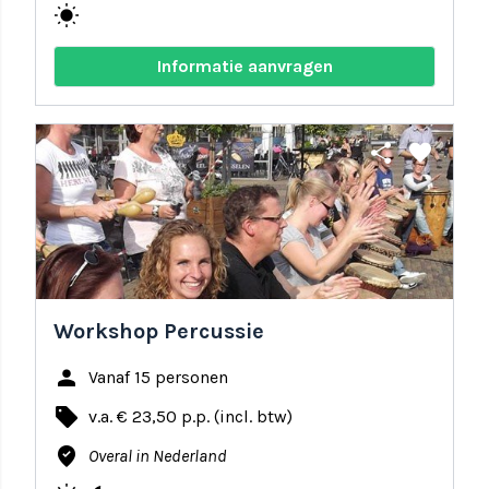
wb_sunny
Informatie aanvragen
share
favorite
Workshop Percussie
person
Vanaf 15 personen
local_offer
v.a. € 23,50 p.p. (incl. btw)
where_to_vote
Overal in Nederland