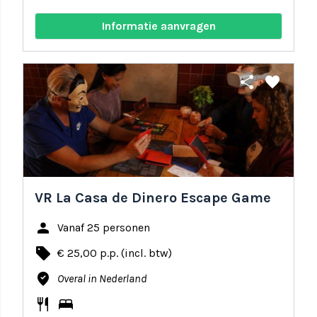
Informatie aanvragen
share
favorite
VR La Casa de Dinero Escape Game
person
Vanaf 25 personen
local_offer
€ 25,00 p.p. (incl. btw)
where_to_vote
Overal in Nederland
restaurant
bed