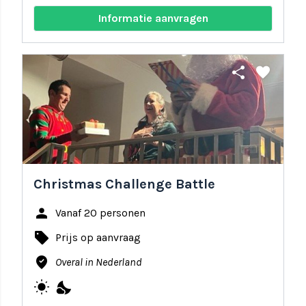
Informatie aanvragen
share
favorite
Christmas Challenge Battle
person
Vanaf 20 personen
local_offer
Prijs op aanvraag
where_to_vote
Overal in Nederland
wb_sunny
nights_stay