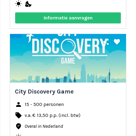
wb_sunny
nights_stay
Informatie aanvragen
share
favorite
City Discovery Game
person
15 - 500 personen
local_offer
v.a. € 13,50 p.p. (incl. btw)
where_to_vote
Overal in Nederland