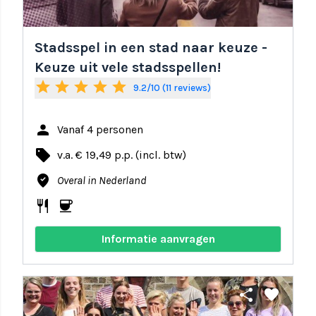
Stadsspel in een stad naar keuze -
Keuze uit vele stadsspellen!
star
star
star
star
star
9.2/10 (11 reviews)
person
Vanaf 4 personen
local_offer
v.a. € 19,49 p.p. (incl. btw)
where_to_vote
Overal in Nederland
restaurant
coffee
Informatie aanvragen
share
favorite