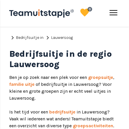
favorite
menu
0
chevron_right
chevron_right
Bedrijfsuitje in
Lauwersoog
Bedrijfsuitje in de regio
Lauwersoog
Ben je op zoek naar een plek voor een
groepsuitje
,
familie uitje
of bedrijfsuitje in Lauwersoog? Voor
kleine en grote groepen zijn er echt veel uitjes in
Lauwersoog.
Is het tijd voor een
bedrijfsuitje
in Lauwersoog?
Vaak wil iedereen wat anders! Teamuitstapje biedt
een overzicht van diverse type
groepsactiviteiten
.