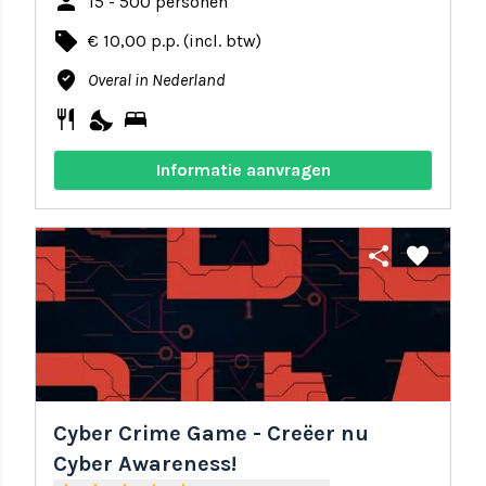
person
15 - 500 personen
local_offer
€ 10,00 p.p. (incl. btw)
where_to_vote
Overal in Nederland
restaurant
nights_stay
bed
Informatie aanvragen
share
favorite
Cyber Crime Game - Creëer nu
Cyber Awareness!