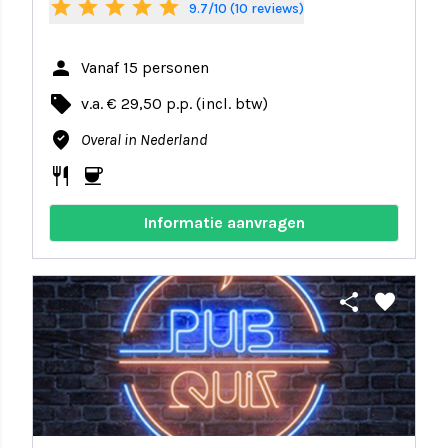
star
star
star
star
star
9.7/10 (10 reviews)
person
Vanaf 15 personen
local_offer
v.a. € 29,50 p.p. (incl. btw)
where_to_vote
Overal in Nederland
restaurant
coffee
Informatie aanvragen
share
favorite