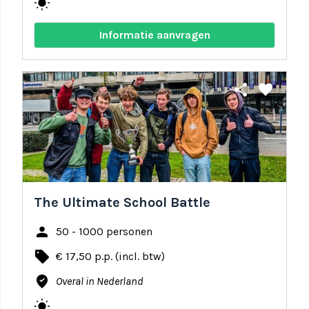
wb_sunny
Informatie aanvragen
share
favorite
The Ultimate School Battle
person
50 - 1000 personen
local_offer
€ 17,50 p.p. (incl. btw)
where_to_vote
Overal in Nederland
wb_sunny