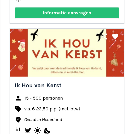
Informatie aanvragen
share
favorite
Ik Hou van Kerst
person
15 - 500 personen
local_offer
v.a. € 23,50 p.p. (incl. btw)
where_to_vote
Overal in Nederland
restaurant
coffee
wb_sunny
nights_stay