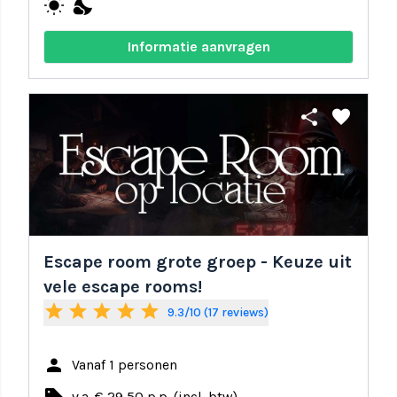
wb_sunny
nights_stay
Informatie aanvragen
share
favorite
Escape room grote groep - Keuze uit
vele escape rooms!
star
star
star
star
star
9.3/10 (17 reviews)
person
Vanaf 1 personen
v.a. € 29,50 p.p. (incl. btw)