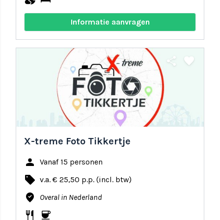
Informatie aanvragen
share
favorite
X-treme Foto Tikkertje
person
Vanaf 15 personen
local_offer
v.a. € 25,50 p.p. (incl. btw)
where_to_vote
Overal in Nederland
restaurant
coffee