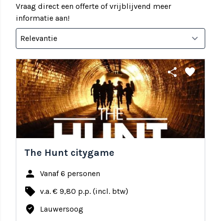
Vraag direct een offerte of vrijblijvend meer
informatie aan!
share
favorite
The Hunt citygame
person
Vanaf 6 personen
local_offer
v.a. € 9,80 p.p. (incl. btw)
where_to_vote
Lauwersoog