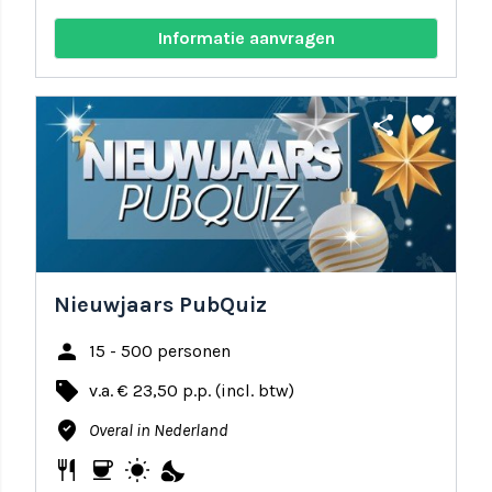
Informatie aanvragen
share
favorite
Nieuwjaars PubQuiz
person
15 - 500 personen
local_offer
v.a. € 23,50 p.p. (incl. btw)
where_to_vote
Overal in Nederland
restaurant
coffee
wb_sunny
nights_stay