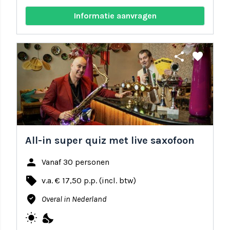
Informatie aanvragen
share
favorite
All-in super quiz met live saxofoon
person
Vanaf 30 personen
local_offer
v.a. € 17,50 p.p. (incl. btw)
where_to_vote
Overal in Nederland
wb_sunny
nights_stay