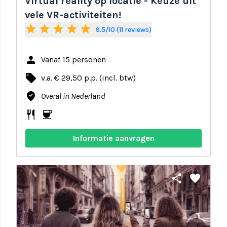
Virtual reality op locatie - Keuze uit
vele VR-activiteiten!
star
star
star
star
star
9.5/10 (11 reviews)
person
Vanaf 15 personen
local_offer
v.a. € 29,50 p.p. (incl. btw)
where_to_vote
Overal in Nederland
restaurant
coffee
Informatie aanvragen
share
favorite