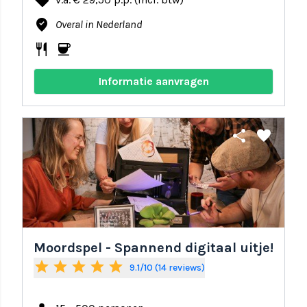
local_offer
where_to_vote
Overal in Nederland
restaurant
coffee
Informatie aanvragen
share
favorite
Moordspel - Spannend digitaal uitje!
star
star
star
star
star
9.1/10 (14 reviews)