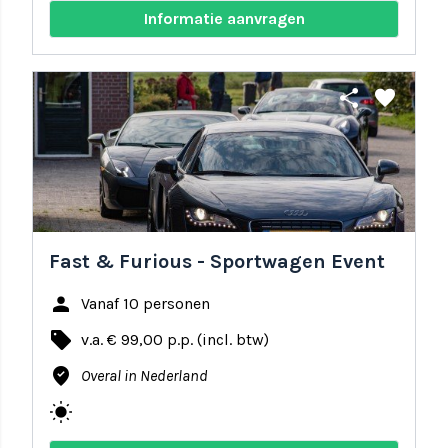
Informatie aanvragen
share
favorite
Fast & Furious - Sportwagen Event
person
Vanaf 10 personen
local_offer
v.a. € 99,00 p.p. (incl. btw)
where_to_vote
Overal in Nederland
wb_sunny