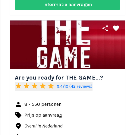
Informatie aanvragen
share
favorite
Are you ready for THE GAME...?
star
star
star
star
star
9.4/10 (42 reviews)
person
8 - 550 personen
local_offer
Prijs op aanvraag
where_to_vote
Overal in Nederland