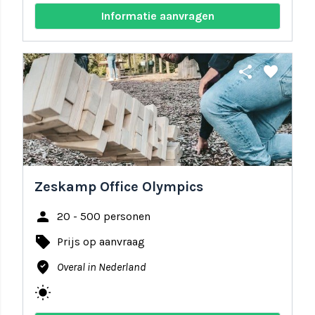
Informatie aanvragen
share
favorite
Zeskamp Office Olympics
person
20 - 500 personen
local_offer
Prijs op aanvraag
where_to_vote
Overal in Nederland
wb_sunny