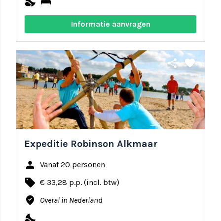
nights_stay
bed
Informatie aanvragen
share
favorite
Expeditie Robinson Alkmaar
person
Vanaf 20 personen
local_offer
€ 33,28 p.p. (incl. btw)
where_to_vote
Overal in Nederland
nights_stay