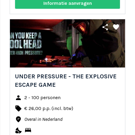
Informatie aanvragen
share
favorite
UNDER PRESSURE - THE EXPLOSIVE
ESCAPE GAME
person
2 - 100 personen
local_offer
€ 26,00 p.p. (incl. btw)
where_to_vote
Overal in Nederland
nights_stay
bed