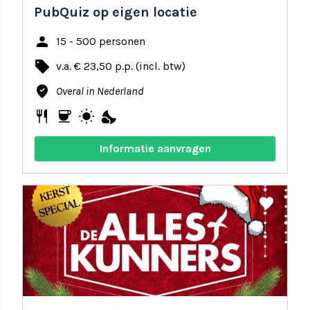
PubQuiz op eigen locatie
person
15 - 500 personen
local_offer
v.a. € 23,50 p.p. (incl. btw)
where_to_vote
Overal in Nederland
restaurant
coffee
wb_sunny
nights_stay
Informatie aanvragen
share
favorite