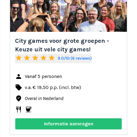
City games voor grote groepen -
Keuze uit vele city games!
star
star
star
star
star
9.0/10 (6 reviews)
person
Vanaf 5 personen
local_offer
v.a. € 19,50 p.p. (incl. btw)
where_to_vote
Overal in Nederland
restaurant
coffee
Informatie aanvragen