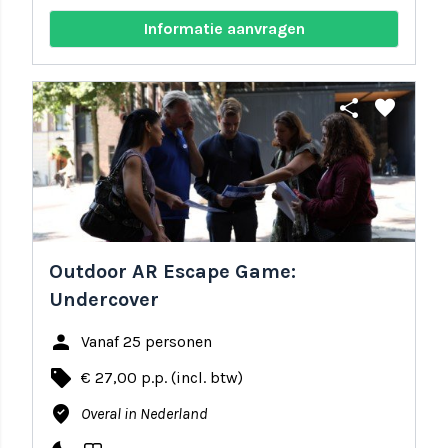
Informatie aanvragen
share
favorite
Outdoor AR Escape Game:
Undercover
person
Vanaf 25 personen
local_offer
€ 27,00 p.p. (incl. btw)
where_to_vote
Overal in Nederland