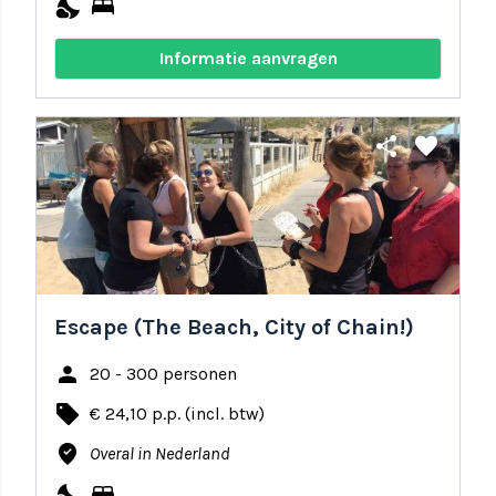
nights_stay
bed
Informatie aanvragen
share
favorite
Escape (The Beach, City of Chain!)
person
20 - 300 personen
local_offer
€ 24,10 p.p. (incl. btw)
where_to_vote
Overal in Nederland
nights_stay
bed