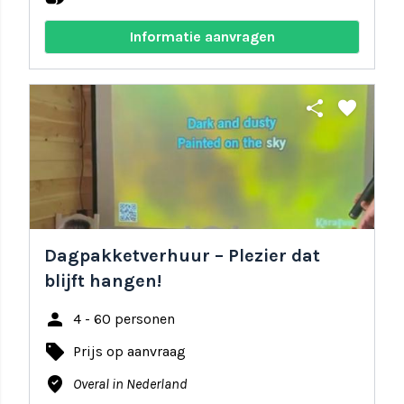
Informatie aanvragen
share
favorite
Dagpakketverhuur – Plezier dat
blijft hangen!
person
4 - 60 personen
local_offer
Prijs op aanvraag
where_to_vote
Overal in Nederland