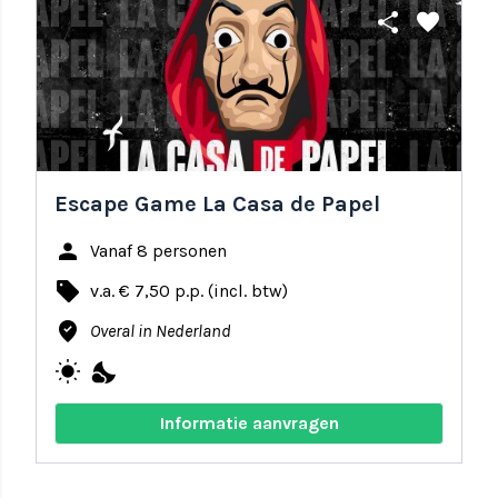
share
favorite
Escape Game La Casa de Papel
person
Vanaf 8 personen
local_offer
v.a. € 7,50 p.p. (incl. btw)
where_to_vote
Overal in Nederland
wb_sunny
nights_stay
Informatie aanvragen