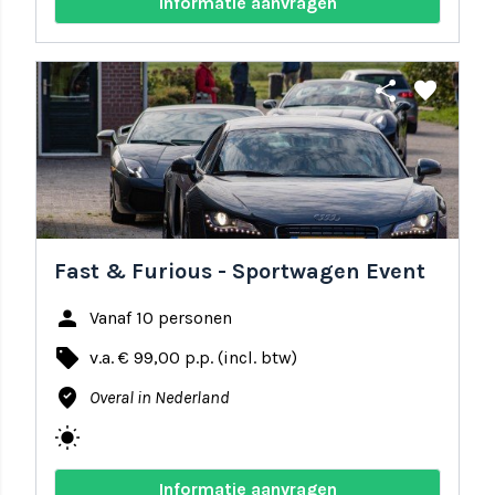
Informatie aanvragen
share
favorite
Fast & Furious - Sportwagen Event
person
Vanaf 10 personen
local_offer
v.a. € 99,00 p.p. (incl. btw)
where_to_vote
Overal in Nederland
wb_sunny
Informatie aanvragen