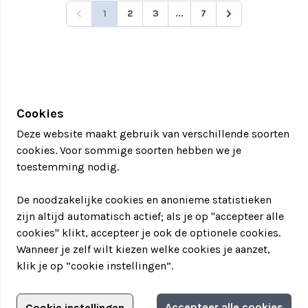
1
2
3
...
7
Cookies
Deze website maakt gebruik van verschillende soorten
cookies. Voor sommige soorten hebben we je
toestemming nodig.
De noodzakelijke cookies en anonieme statistieken
zijn altijd automatisch actief; als je op "accepteer alle
cookies" klikt, accepteer je ook de optionele cookies.
Wanneer je zelf wilt kiezen welke cookies je aanzet,
klik je op “cookie instellingen”.
Adverteren?
Accepteer alle cookies
Cookie instellingen