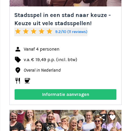
Stadsspel in een stad naar keuze -
Keuze uit vele stadsspellen!
star
star
star
star
star
9.2/10 (11 reviews)
person
Vanaf 4 personen
local_offer
v.a. € 19,49 p.p. (incl. btw)
where_to_vote
Overal in Nederland
restaurant
coffee
Informatie aanvragen
share
favorite