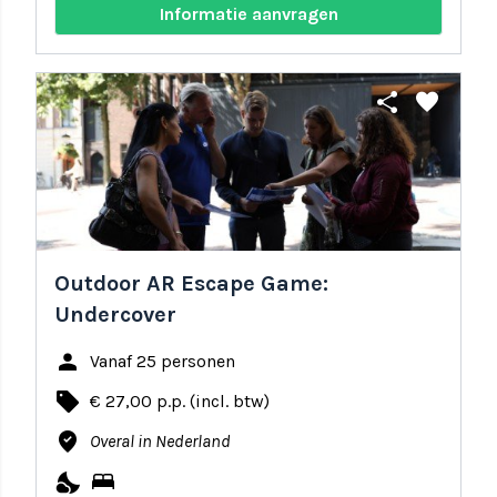
Informatie aanvragen
share
favorite
Outdoor AR Escape Game:
Undercover
person
Vanaf 25 personen
local_offer
€ 27,00 p.p. (incl. btw)
where_to_vote
Overal in Nederland
nights_stay
bed