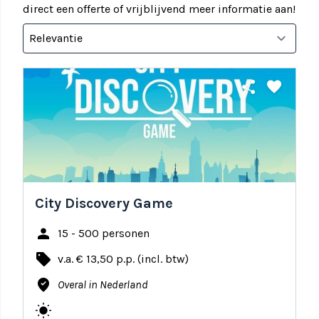
direct een offerte of vrijblijvend meer informatie aan!
share
favorite
City Discovery Game
person
15 - 500 personen
local_offer
v.a. € 13,50 p.p. (incl. btw)
where_to_vote
Overal in Nederland
wb_sunny