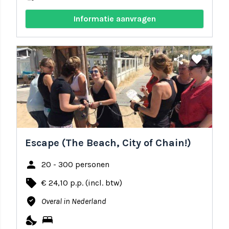
Informatie aanvragen
share
favorite
Escape (The Beach, City of Chain!)
person
20 - 300 personen
local_offer
€ 24,10 p.p. (incl. btw)
where_to_vote
Overal in Nederland
nights_stay
bed