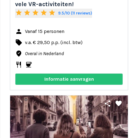
vele VR-activiteiten!
star
star
star
star
star
9.5/10 (11 reviews)
person
Vanaf 15 personen
local_offer
v.a. € 29,50 p.p. (incl. btw)
where_to_vote
Overal in Nederland
restaurant
coffee
Informatie aanvragen
share
favorite