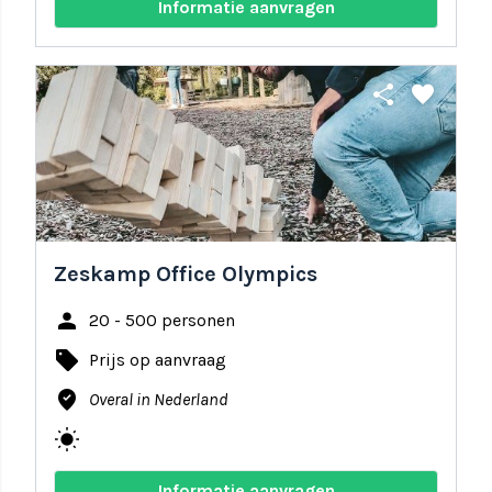
Informatie aanvragen
share
favorite
Zeskamp Office Olympics
person
20 - 500 personen
local_offer
Prijs op aanvraag
where_to_vote
Overal in Nederland
wb_sunny
Informatie aanvragen