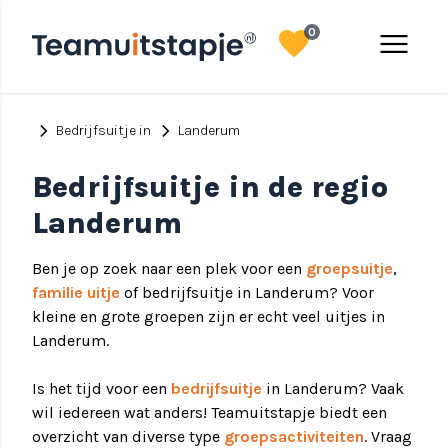
favorite
menu
0
chevron_right
chevron_right
Bedrijfsuitje in
Landerum
Bedrijfsuitje in de regio
Landerum
Ben je op zoek naar een plek voor een
groepsuitje
,
familie uitje
of bedrijfsuitje in Landerum? Voor
kleine en grote groepen zijn er echt veel uitjes in
Landerum.
Is het tijd voor een
bedrijfsuitje
in Landerum? Vaak
wil iedereen wat anders! Teamuitstapje biedt een
overzicht van diverse type
groepsactiviteiten
. Vraag