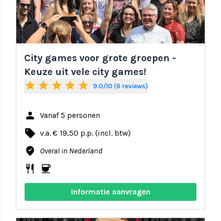
City games voor grote groepen -
Keuze uit vele city games!
star
star
star
star
star
9.0/10 (6 reviews)
person
Vanaf 5 personen
local_offer
v.a. € 19,50 p.p. (incl. btw)
where_to_vote
Overal in Nederland
restaurant
coffee
Informatie aanvragen