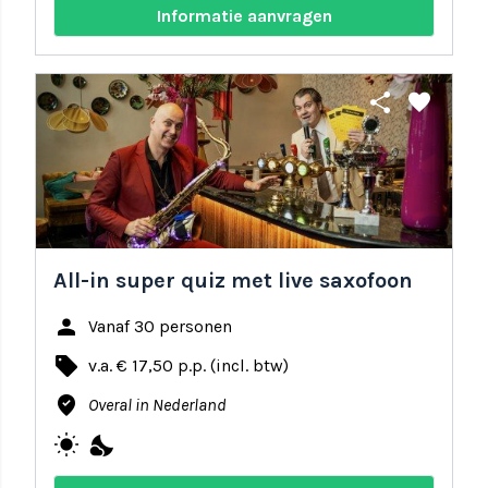
Informatie aanvragen
share
favorite
All-in super quiz met live saxofoon
person
Vanaf 30 personen
local_offer
v.a. € 17,50 p.p. (incl. btw)
where_to_vote
Overal in Nederland
wb_sunny
nights_stay