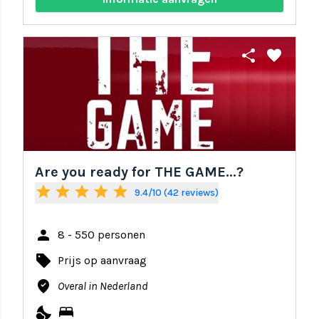
share
favorite
Are you ready for THE GAME...?
star
star
star
star
star
9.4/10 (42 reviews)
person
8 - 550 personen
local_offer
Prijs op aanvraag
where_to_vote
Overal in Nederland
nights_stay
bed