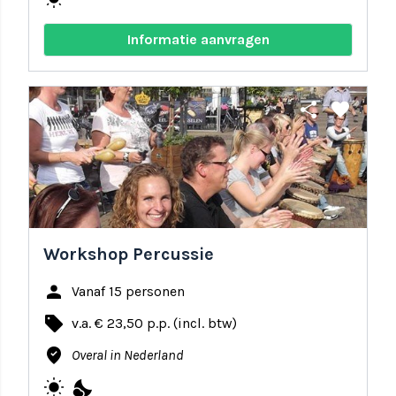
Informatie aanvragen
share
favorite
Workshop Percussie
person
Vanaf 15 personen
local_offer
v.a. € 23,50 p.p. (incl. btw)
where_to_vote
Overal in Nederland
wb_sunny
nights_stay