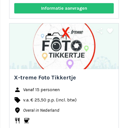
Informatie aanvragen
share
favorite
X-treme Foto Tikkertje
person
Vanaf 15 personen
local_offer
v.a. € 25,50 p.p. (incl. btw)
where_to_vote
Overal in Nederland
restaurant
coffee