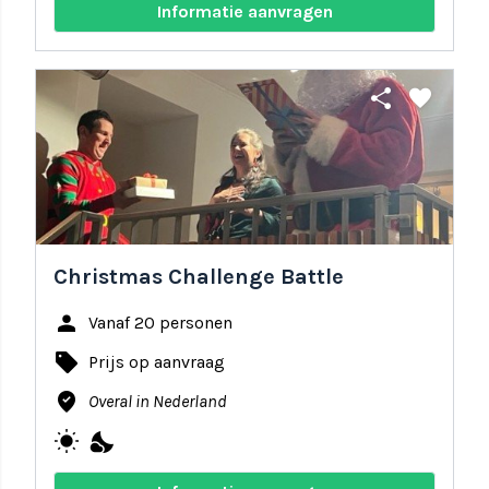
Informatie aanvragen
share
favorite
Christmas Challenge Battle
person
Vanaf 20 personen
local_offer
Prijs op aanvraag
where_to_vote
Overal in Nederland
wb_sunny
nights_stay