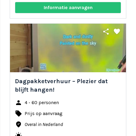
Informatie aanvragen
share
favorite
Dagpakketverhuur – Plezier dat
blijft hangen!
person
4 - 60 personen
local_offer
Prijs op aanvraag
where_to_vote
Overal in Nederland
wb_sunny