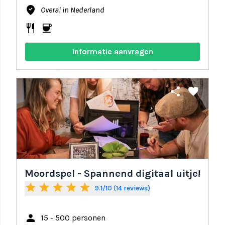
where_to_vote
Overal in Nederland
restaurant
coffee
Informatie aanvragen
share
favorite
Moordspel - Spannend digitaal uitje!
star
star
star
star
star
9.1/10 (14 reviews)
person
15 - 500 personen