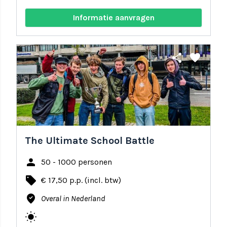
Informatie aanvragen
share
favorite
The Ultimate School Battle
person
50 - 1000 personen
local_offer
€ 17,50 p.p. (incl. btw)
where_to_vote
Overal in Nederland
wb_sunny