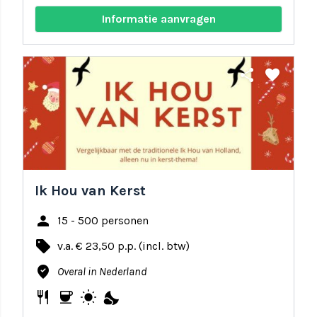
Informatie aanvragen
share
favorite
Ik Hou van Kerst
person
15 - 500 personen
local_offer
v.a. € 23,50 p.p. (incl. btw)
where_to_vote
Overal in Nederland
restaurant
coffee
wb_sunny
nights_stay