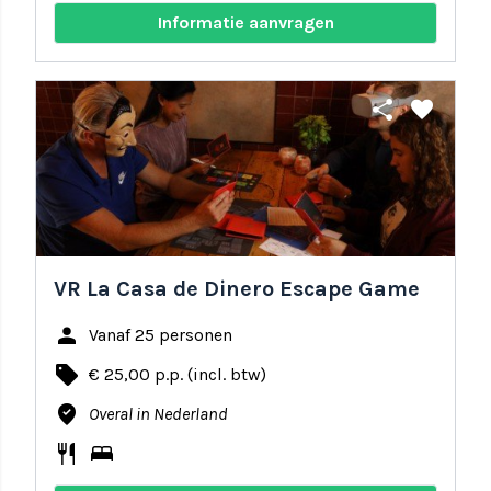
Informatie aanvragen
share
favorite
VR La Casa de Dinero Escape Game
person
Vanaf 25 personen
local_offer
€ 25,00 p.p. (incl. btw)
where_to_vote
Overal in Nederland
restaurant
bed