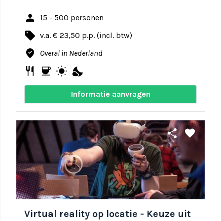
person
15 - 500 personen
local_offer
v.a. € 23,50 p.p. (incl. btw)
where_to_vote
Overal in Nederland
restaurant
coffee
wb_sunny
nights_stay
Informatie aanvragen
share
favorite
Virtual reality op locatie - Keuze uit