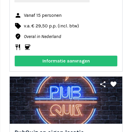
person
Vanaf 15 personen
local_offer
v.a. € 29,50 p.p. (incl. btw)
where_to_vote
Overal in Nederland
restaurant
coffee
Informatie aanvragen
share
favorite