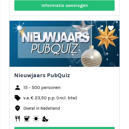
Informatie aanvragen
share
favorite
Nieuwjaars PubQuiz
person
15 - 500 personen
local_offer
v.a. € 23,50 p.p. (incl. btw)
where_to_vote
Overal in Nederland
restaurant
coffee
wb_sunny
nights_stay