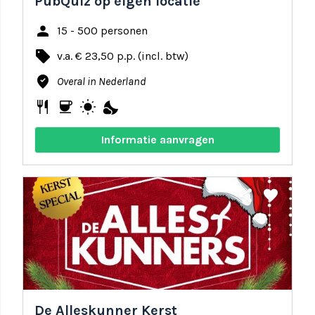
PubQuiz op eigen locatie
person
15 - 500 personen
local_offer
v.a. € 23,50 p.p. (incl. btw)
where_to_vote
Overal in Nederland
restaurant
coffee
wb_sunny
nights_stay
Informatie aanvragen
share
favorite
De Alleskunner Kerst