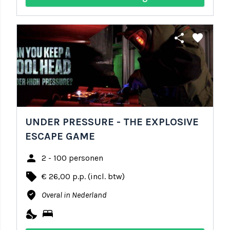
share
favorite
UNDER PRESSURE - THE EXPLOSIVE
ESCAPE GAME
person
2 - 100 personen
local_offer
€ 26,00 p.p. (incl. btw)
where_to_vote
Overal in Nederland
nights_stay
bed