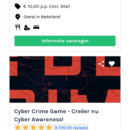
local_offer
€ 10,00 p.p. (incl. btw)
where_to_vote
Overal in Nederland
restaurant
nights_stay
bed
Informatie aanvragen
share
favorite
Cyber Crime Game - Creëer nu
Cyber Awareness!
star
star
star
star
star
9.7/10 (10 reviews)