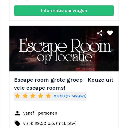
Informatie aanvragen
share
favorite
Escape room grote groep - Keuze uit
vele escape rooms!
star
star
star
star
star
9.3/10 (17 reviews)
person
Vanaf 1 personen
local_offer
v.a. € 29,50 p.p. (incl. btw)