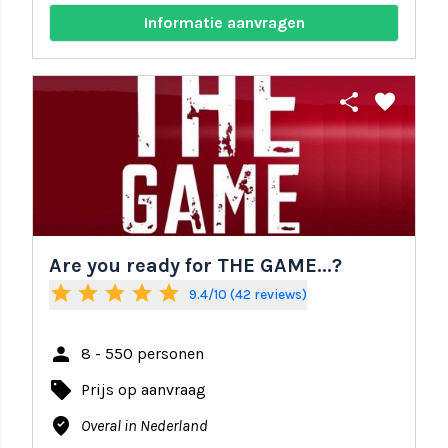
Informatie aanvragen
share
favorite
Are you ready for THE GAME...?
star
star
star
star
star
9.4/10 (42 reviews)
person
8 - 550 personen
local_offer
Prijs op aanvraag
where_to_vote
Overal in Nederland