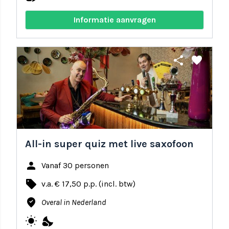
Informatie aanvragen
share
favorite
All-in super quiz met live saxofoon
person
Vanaf 30 personen
local_offer
v.a. € 17,50 p.p. (incl. btw)
where_to_vote
Overal in Nederland
wb_sunny
nights_stay