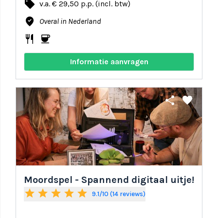
local_offer
v.a. € 29,50 p.p. (incl. btw)
where_to_vote
Overal in Nederland
restaurant
coffee
Informatie aanvragen
share
favorite
Moordspel - Spannend digitaal uitje!
star
star
star
star
star
9.1/10 (14 reviews)