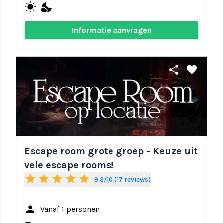
wb_sunny
nights_stay
Informatie aanvragen
share
favorite
Escape room grote groep - Keuze uit
vele escape rooms!
star
star
star
star
star
9.3/10 (17 reviews)
person
Vanaf 1 personen