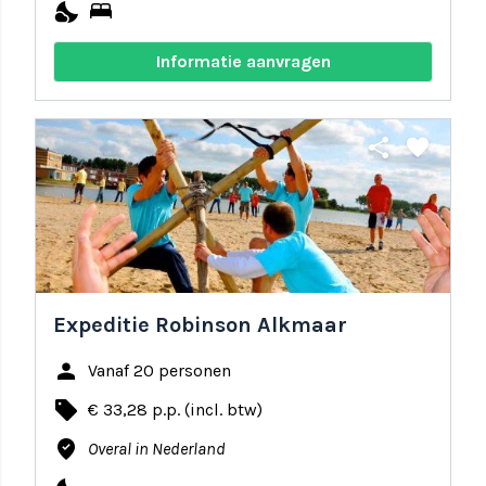
nights_stay
bed
Informatie aanvragen
share
favorite
Expeditie Robinson Alkmaar
person
Vanaf 20 personen
local_offer
€ 33,28 p.p. (incl. btw)
where_to_vote
Overal in Nederland