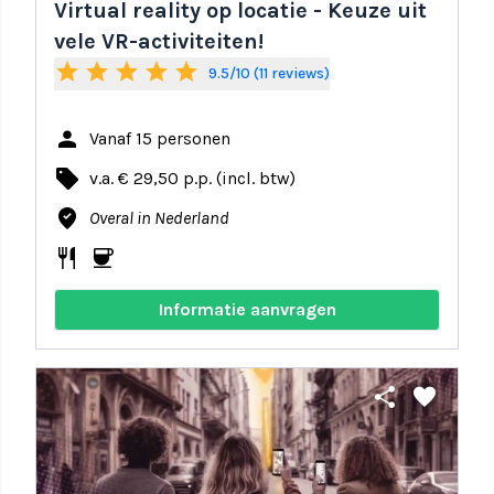
Virtual reality op locatie - Keuze uit
vele VR-activiteiten!
star
star
star
star
star
9.5/10 (11 reviews)
person
Vanaf 15 personen
local_offer
v.a. € 29,50 p.p. (incl. btw)
where_to_vote
Overal in Nederland
restaurant
coffee
Informatie aanvragen
share
favorite