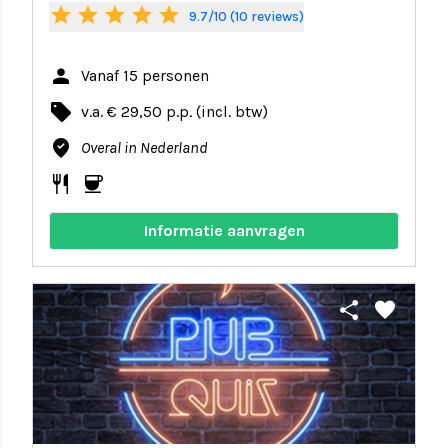
star
star
star
star
star
9.7/10 (10 reviews)
person
Vanaf 15 personen
local_offer
v.a. € 29,50 p.p. (incl. btw)
where_to_vote
Overal in Nederland
restaurant
coffee
Informatie aanvragen
share
favorite