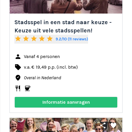
Stadsspel in een stad naar keuze -
Keuze uit vele stadsspellen!
star
star
star
star
star
9.2/10 (11 reviews)
person
Vanaf 4 personen
local_offer
v.a. € 19,49 p.p. (incl. btw)
where_to_vote
Overal in Nederland
restaurant
coffee
Informatie aanvragen
share
favorite