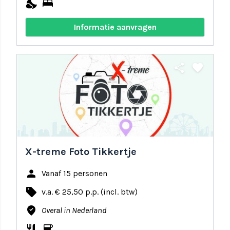
nights_stay
bed
Informatie aanvragen
share
favorite
X-treme Foto Tikkertje
person
Vanaf 15 personen
local_offer
v.a. € 25,50 p.p. (incl. btw)
where_to_vote
Overal in Nederland
restaurant
coffee