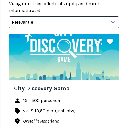
Vraag direct een offerte of vrijblijvend meer
informatie aan!
share
favorite
City Discovery Game
person
15 - 500 personen
local_offer
v.a. € 13,50 p.p. (incl. btw)
where_to_vote
Overal in Nederland