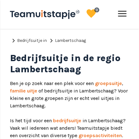
favorite
menu
0
chevron_right
chevron_right
Bedrijfsuitje in
Lambertschaag
Bedrijfsuitje in de regio
Lambertschaag
Ben je op zoek naar een plek voor een
groepsuitje
,
familie uitje
of bedrijfsuitje in Lambertschaag? Voor
kleine en grote groepen zijn er echt veel uitjes in
Lambertschaag.
Is het tijd voor een
bedrijfsuitje
in Lambertschaag?
Vaak wil iedereen wat anders! Teamuitstapje biedt
een overzicht van diverse type
groepsactiviteiten
.