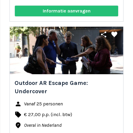
Informatie aanvragen
share
favorite
Outdoor AR Escape Game:
Undercover
person
Vanaf 25 personen
local_offer
€ 27,00 p.p. (incl. btw)
where_to_vote
Overal in Nederland