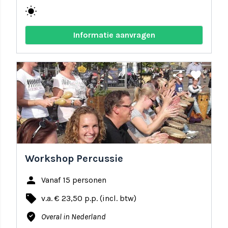
wb_sunny
Informatie aanvragen
share
favorite
Workshop Percussie
person
Vanaf 15 personen
local_offer
v.a. € 23,50 p.p. (incl. btw)
where_to_vote
Overal in Nederland