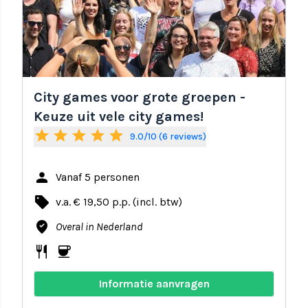
City games voor grote groepen -
Keuze uit vele city games!
star
star
star
star
star
9.0/10 (6 reviews)
person
Vanaf 5 personen
local_offer
v.a. € 19,50 p.p. (incl. btw)
where_to_vote
Overal in Nederland
restaurant
coffee
Informatie aanvragen