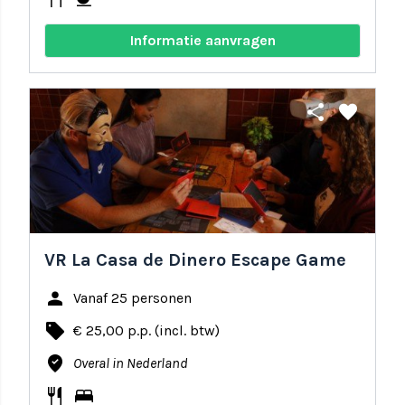
Informatie aanvragen
share
favorite
VR La Casa de Dinero Escape Game
person
Vanaf 25 personen
local_offer
€ 25,00 p.p. (incl. btw)
where_to_vote
Overal in Nederland
restaurant
bed