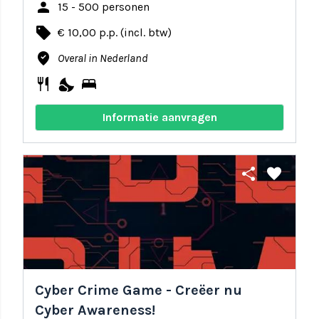
person
15 - 500 personen
local_offer
€ 10,00 p.p. (incl. btw)
where_to_vote
Overal in Nederland
restaurant
nights_stay
bed
Informatie aanvragen
share
favorite
Cyber Crime Game - Creëer nu
Cyber Awareness!