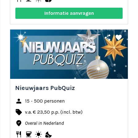
Informatie aanvragen
share
favorite
Nieuwjaars PubQuiz
person
15 - 500 personen
local_offer
v.a. € 23,50 p.p. (incl. btw)
where_to_vote
Overal in Nederland
restaurant
coffee
wb_sunny
nights_stay