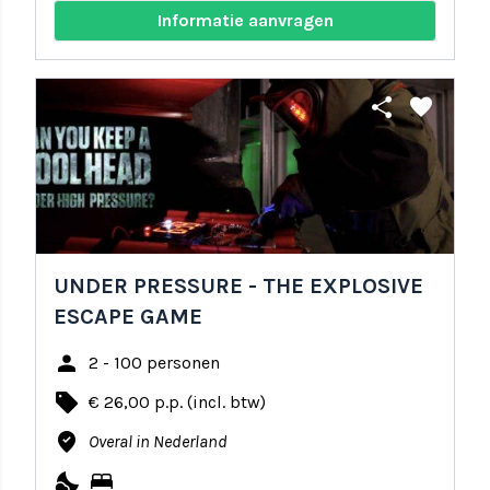
Informatie aanvragen
share
favorite
UNDER PRESSURE - THE EXPLOSIVE
ESCAPE GAME
person
2 - 100 personen
local_offer
€ 26,00 p.p. (incl. btw)
where_to_vote
Overal in Nederland
nights_stay
bed