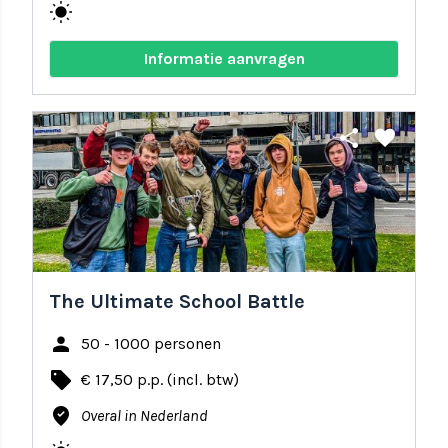
wb_sunny
Informatie aanvragen
share
favorite
The Ultimate School Battle
person
50 - 1000 personen
local_offer
€ 17,50 p.p. (incl. btw)
where_to_vote
Overal in Nederland