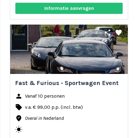
Informatie aanvragen
share
favorite
Fast & Furious - Sportwagen Event
person
Vanaf 10 personen
local_offer
v.a. € 99,00 p.p. (incl. btw)
where_to_vote
Overal in Nederland
wb_sunny