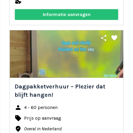
nights_stay
Informatie aanvragen
share
favorite
Dagpakketverhuur – Plezier dat
blijft hangen!
person
4 - 60 personen
local_offer
Prijs op aanvraag
where_to_vote
Overal in Nederland