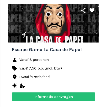
share
favorite
Escape Game La Casa de Papel
person
Vanaf 8 personen
local_offer
v.a. € 7,50 p.p. (incl. btw)
where_to_vote
Overal in Nederland
wb_sunny
nights_stay
Informatie aanvragen