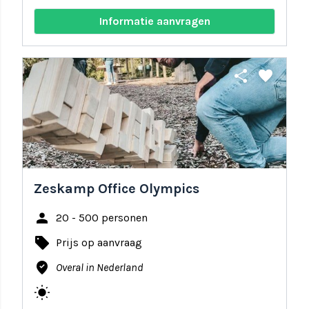
Informatie aanvragen
share
favorite
Zeskamp Office Olympics
person
20 - 500 personen
local_offer
Prijs op aanvraag
where_to_vote
Overal in Nederland
wb_sunny