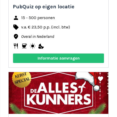
PubQuiz op eigen locatie
person
15 - 500 personen
local_offer
v.a. € 23,50 p.p. (incl. btw)
where_to_vote
Overal in Nederland
restaurant
coffee
wb_sunny
nights_stay
Informatie aanvragen
share
favorite