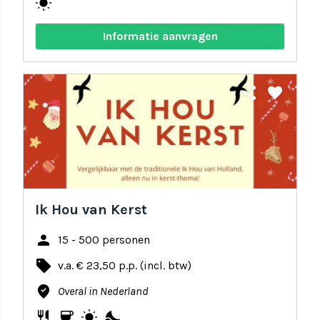
wb_sunny
Informatie aanvragen
share
favorite
Ik Hou van Kerst
person
15 - 500 personen
local_offer
v.a. € 23,50 p.p. (incl. btw)
where_to_vote
Overal in Nederland
restaurant
coffee
wb_sunny
nights_stay