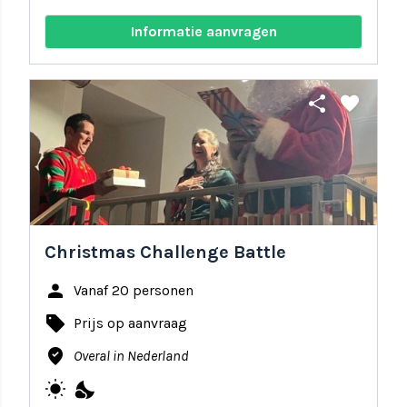
Informatie aanvragen
share
favorite
Christmas Challenge Battle
person
Vanaf 20 personen
local_offer
Prijs op aanvraag
where_to_vote
Overal in Nederland
wb_sunny
nights_stay