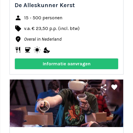
De Alleskunner Kerst
person
15 - 500 personen
local_offer
v.a. € 23,50 p.p. (incl. btw)
where_to_vote
Overal in Nederland
restaurant
coffee
wb_sunny
nights_stay
Informatie aanvragen
share
favorite