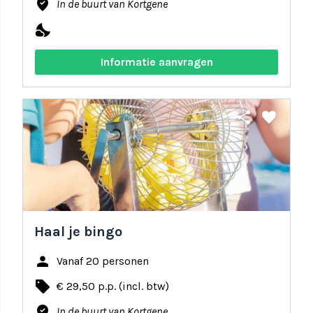
where_to_vote
In de buurt van Kortgene
nights_stay
Informatie aanvragen
share
favorite
Haal je bingo
person
Vanaf 20 personen
local_offer
€ 29,50 p.p. (incl. btw)
where_to_vote
In de buurt van Kortgene