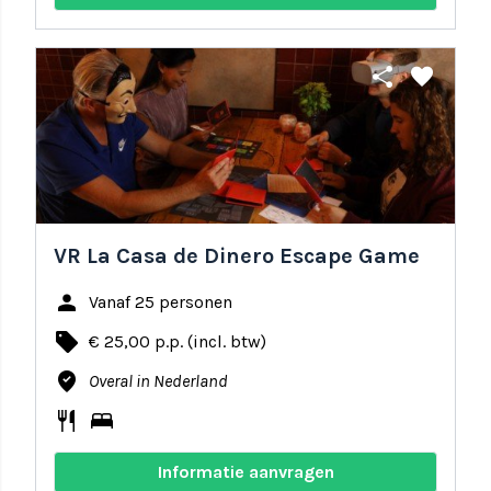
share
favorite
VR La Casa de Dinero Escape Game
person
Vanaf 25 personen
local_offer
€ 25,00 p.p. (incl. btw)
where_to_vote
Overal in Nederland
restaurant
bed
Informatie aanvragen