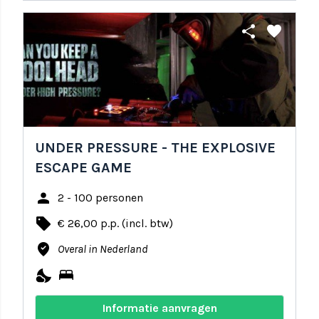
share
favorite
UNDER PRESSURE - THE EXPLOSIVE
ESCAPE GAME
person
2 - 100 personen
local_offer
€ 26,00 p.p. (incl. btw)
where_to_vote
Overal in Nederland
nights_stay
bed
Informatie aanvragen