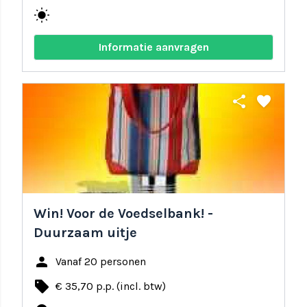
wb_sunny
Informatie aanvragen
share
favorite
Win! Voor de Voedselbank! -
Duurzaam uitje
person
Vanaf 20 personen
local_offer
€ 35,70 p.p. (incl. btw)