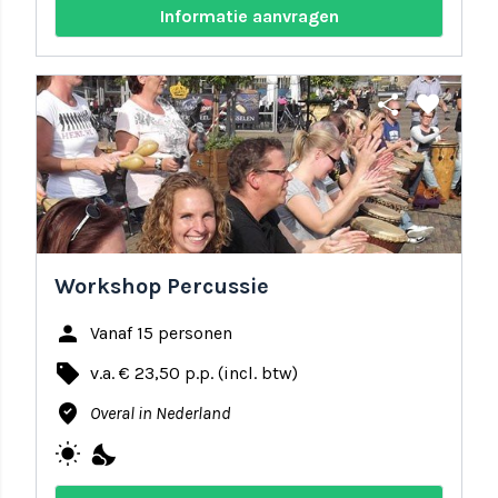
Informatie aanvragen
share
favorite
Workshop Percussie
person
Vanaf 15 personen
local_offer
v.a. € 23,50 p.p. (incl. btw)
where_to_vote
Overal in Nederland
wb_sunny
nights_stay