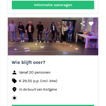
Informatie aanvragen
share
favorite
Wie blijft over?
person
Vanaf 20 personen
local_offer
€ 29,50 p.p. (incl. btw)
where_to_vote
In de buurt van Kortgene
wb_sunny