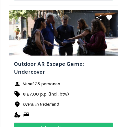
share
favorite
Outdoor AR Escape Game:
Undercover
person
Vanaf 25 personen
local_offer
€ 27,00 p.p. (incl. btw)
where_to_vote
Overal in Nederland
nights_stay
bed