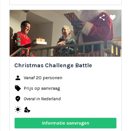
share
favorite
Christmas Challenge Battle
person
Vanaf 20 personen
local_offer
Prijs op aanvraag
where_to_vote
Overal in Nederland
wb_sunny
nights_stay
Informatie aanvragen