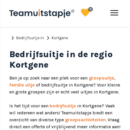
favorite
menu
0
chevron_right
chevron_right
Bedrijfsuitje in
Kortgene
Bedrijfsuitje in de regio
Kortgene
Ben je op zoek naar een plek voor een
groepsuitje
,
familie uitje
of bedrijfsuitje in Kortgene? Voor kleine
en grote groepen zijn er echt veel uitjes in Kortgene.
Is het tijd voor een
bedrijfsuitje
in Kortgene? Vaak
wil iedereen wat anders! Teamuitstapje biedt een
overzicht van diverse type
groepsactiviteiten
. Vraag
direct een offerte of vrijblijvend meer informatie aan!