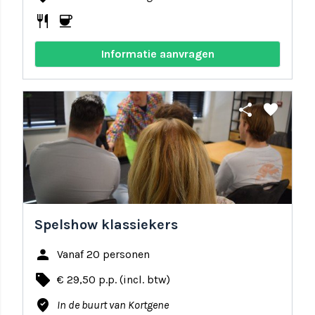
restaurant
coffee
Informatie aanvragen
share
favorite
Spelshow klassiekers
person
Vanaf 20 personen
local_offer
€ 29,50 p.p. (incl. btw)
where_to_vote
In de buurt van Kortgene