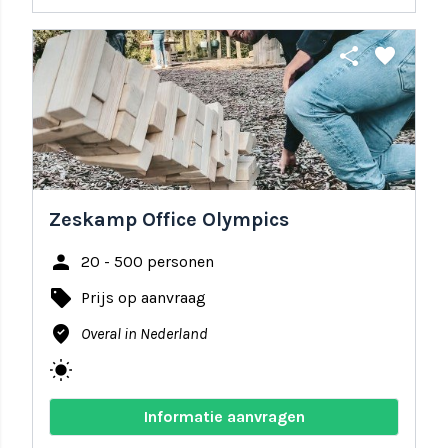
share
favorite
Zeskamp Office Olympics
person
20 - 500 personen
local_offer
Prijs op aanvraag
where_to_vote
Overal in Nederland
wb_sunny
Informatie aanvragen