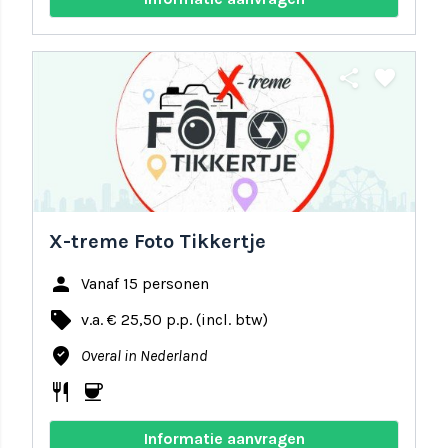
share
favorite
X-treme Foto Tikkertje
person
Vanaf 15 personen
local_offer
v.a. € 25,50 p.p. (incl. btw)
where_to_vote
Overal in Nederland
restaurant
coffee
Informatie aanvragen