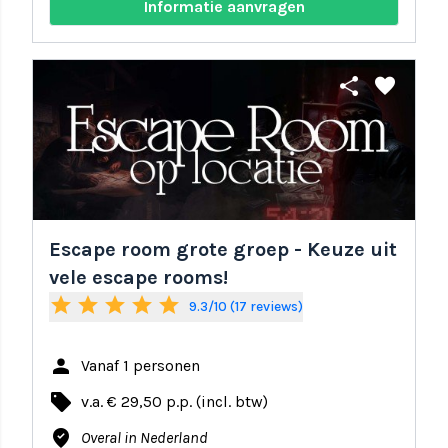
Informatie aanvragen
share
favorite
Escape room grote groep - Keuze uit
vele escape rooms!
star
star
star
star
star
9.3/10 (17 reviews)
person
Vanaf 1 personen
local_offer
v.a. € 29,50 p.p. (incl. btw)
where_to_vote
Overal in Nederland