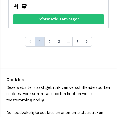
restaurant
coffee
Informatie aanvragen
1
2
3
...
7
Cookies
Deze website maakt gebruik van verschillende soorten
cookies. Voor sommige soorten hebben we je
toestemming nodig.
De noodzakelijke cookies en anonieme statistieken