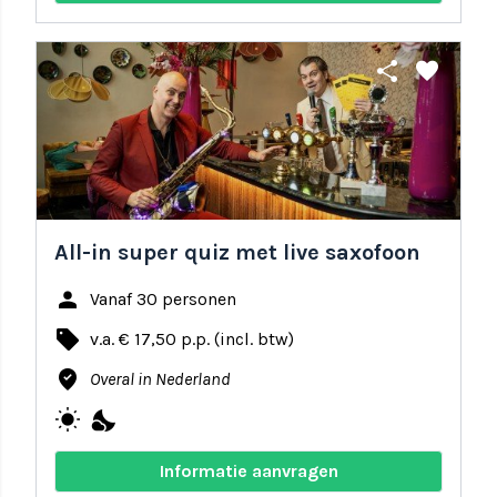
share
favorite
All-in super quiz met live saxofoon
person
Vanaf 30 personen
local_offer
v.a. € 17,50 p.p. (incl. btw)
where_to_vote
Overal in Nederland
wb_sunny
nights_stay
Informatie aanvragen