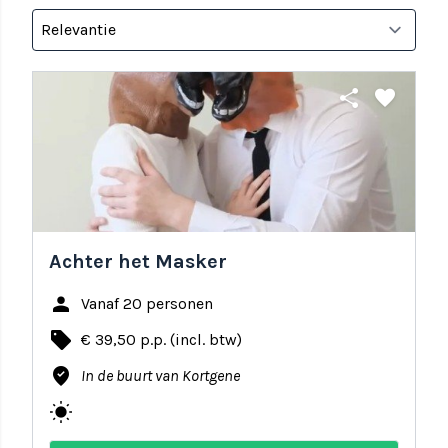
share
favorite
Achter het Masker
person
Vanaf 20 personen
local_offer
€ 39,50 p.p. (incl. btw)
where_to_vote
In de buurt van Kortgene
wb_sunny