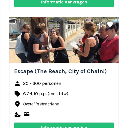
Informatie aanvragen
share
favorite
Escape (The Beach, City of Chain!)
person
20 - 300 personen
local_offer
€ 24,10 p.p. (incl. btw)
where_to_vote
Overal in Nederland
nights_stay
bed
Informatie aanvragen