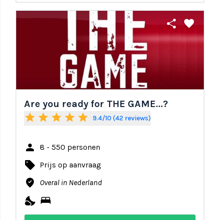
share
favorite
Are you ready for THE GAME...?
star
star
star
star
star
9.4/10 (42 reviews)
person
8 - 550 personen
local_offer
Prijs op aanvraag
where_to_vote
Overal in Nederland
nights_stay
bed