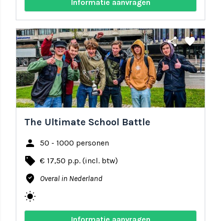
Informatie aanvragen
share
favorite
The Ultimate School Battle
person
50 - 1000 personen
local_offer
€ 17,50 p.p. (incl. btw)
where_to_vote
Overal in Nederland
wb_sunny
Informatie aanvragen