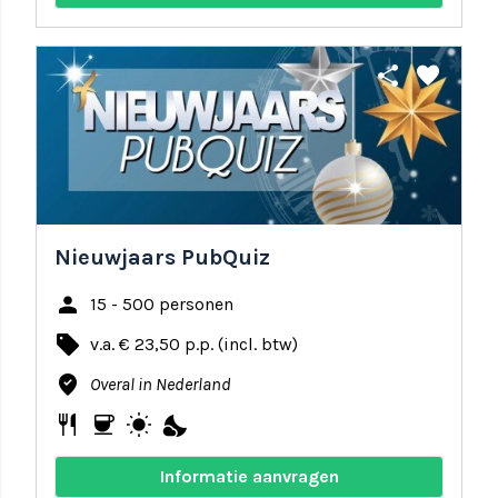
share
favorite
Nieuwjaars PubQuiz
person
15 - 500 personen
local_offer
v.a. € 23,50 p.p. (incl. btw)
where_to_vote
Overal in Nederland
restaurant
coffee
wb_sunny
nights_stay
Informatie aanvragen