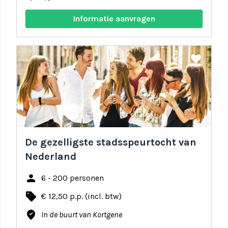
Informatie aanvragen
share
favorite
De gezelligste stadsspeurtocht van
Nederland
person
6 - 200 personen
local_offer
€ 12,50 p.p. (incl. btw)
where_to_vote
In de buurt van Kortgene