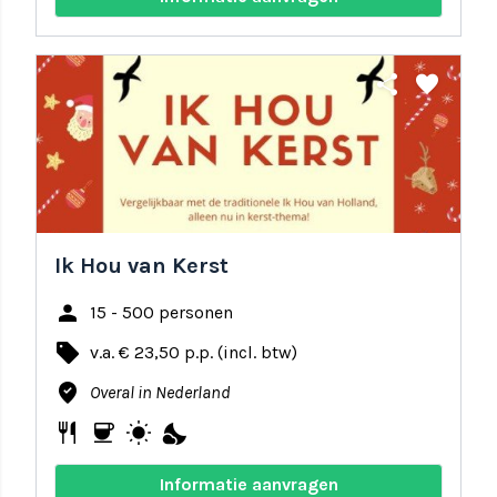
share
favorite
Ik Hou van Kerst
person
15 - 500 personen
local_offer
v.a. € 23,50 p.p. (incl. btw)
where_to_vote
Overal in Nederland
restaurant
coffee
wb_sunny
nights_stay
Informatie aanvragen