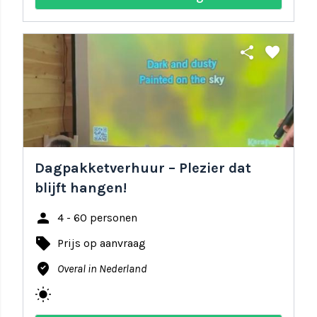
share
favorite
Dagpakketverhuur – Plezier dat
blijft hangen!
person
4 - 60 personen
local_offer
Prijs op aanvraag
where_to_vote
Overal in Nederland
wb_sunny