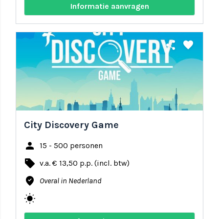
Informatie aanvragen
share
favorite
City Discovery Game
person
15 - 500 personen
local_offer
v.a. € 13,50 p.p. (incl. btw)
where_to_vote
Overal in Nederland
wb_sunny