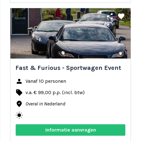
share
favorite
Fast & Furious - Sportwagen Event
person
Vanaf 10 personen
local_offer
v.a. € 99,00 p.p. (incl. btw)
where_to_vote
Overal in Nederland
wb_sunny
Informatie aanvragen