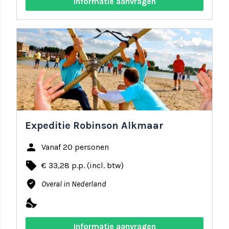
Informatie aanvragen
share
favorite
Expeditie Robinson Alkmaar
person
Vanaf 20 personen
local_offer
€ 33,28 p.p. (incl. btw)
where_to_vote
Overal in Nederland
nights_stay
Informatie aanvragen