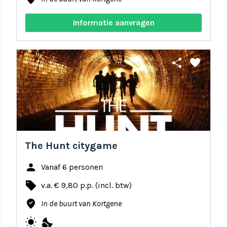
Informatie aanvragen
share
favorite
The Hunt citygame
person
Vanaf 6 personen
local_offer
v.a. € 9,80 p.p. (incl. btw)
where_to_vote
In de buurt van Kortgene
wb_sunny
nights_stay