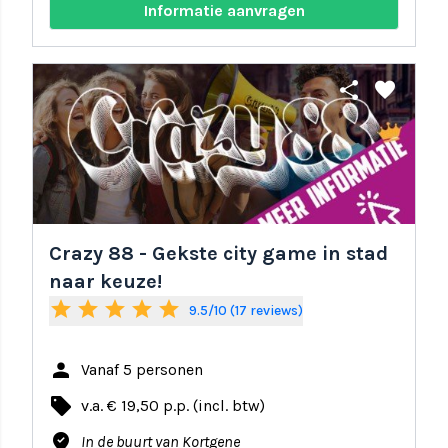
Informatie aanvragen
share
favorite
Crazy 88 - Gekste city game in stad
naar keuze!
star
star
star
star
star
9.5/10 (17 reviews)
person
Vanaf 5 personen
local_offer
v.a. € 19,50 p.p. (incl. btw)
where_to_vote
In de buurt van Kortgene