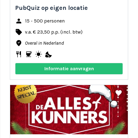
PubQuiz op eigen locatie
person
15 - 500 personen
local_offer
v.a. € 23,50 p.p. (incl. btw)
where_to_vote
Overal in Nederland
restaurant
coffee
wb_sunny
nights_stay
Informatie aanvragen
share
favorite