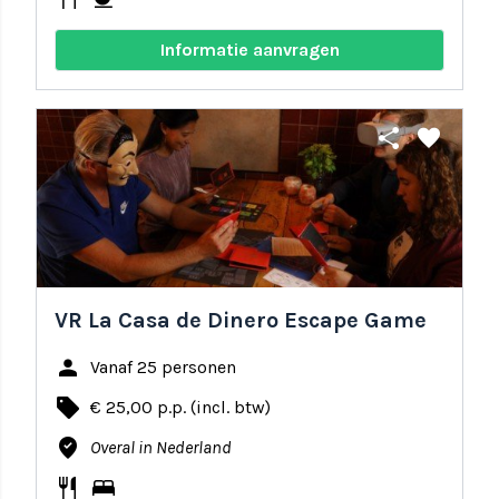
Informatie aanvragen
share
favorite
VR La Casa de Dinero Escape Game
person
Vanaf 25 personen
local_offer
€ 25,00 p.p. (incl. btw)
where_to_vote
Overal in Nederland
restaurant
bed