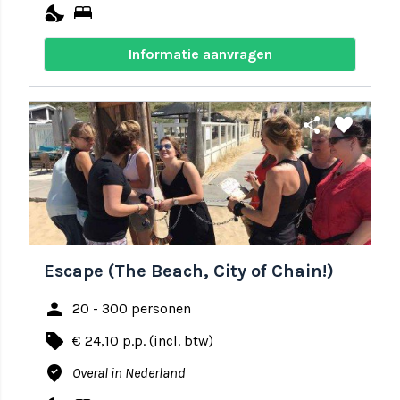
nights_stay
bed
Informatie aanvragen
share
favorite
Escape (The Beach, City of Chain!)
person
20 - 300 personen
local_offer
€ 24,10 p.p. (incl. btw)
where_to_vote
Overal in Nederland