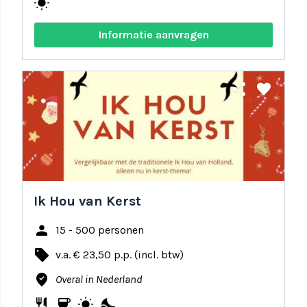
wb_sunny
Informatie aanvragen
share
favorite
Ik Hou van Kerst
person
15 - 500 personen
local_offer
v.a. € 23,50 p.p. (incl. btw)
where_to_vote
Overal in Nederland
restaurant
coffee
wb_sunny
nights_stay