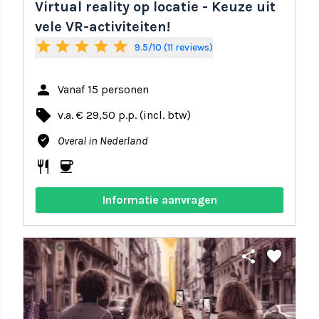
Virtual reality op locatie - Keuze uit
vele VR-activiteiten!
star
star
star
star
star
9.5/10 (11 reviews)
person
Vanaf 15 personen
local_offer
v.a. € 29,50 p.p. (incl. btw)
where_to_vote
Overal in Nederland
restaurant
coffee
Informatie aanvragen
share
favorite