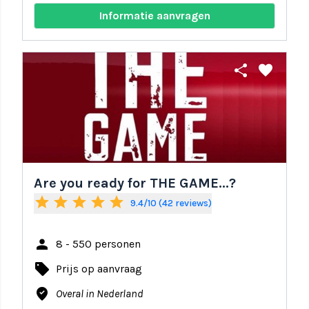
Informatie aanvragen
share
favorite
Are you ready for THE GAME...?
star
star
star
star
star
9.4/10 (42 reviews)
person
8 - 550 personen
local_offer
Prijs op aanvraag
where_to_vote
Overal in Nederland