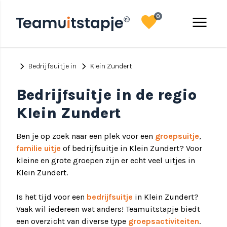
favorite
menu
0
chevron_right
chevron_right
Bedrijfsuitje in
Klein Zundert
Bedrijfsuitje in de regio
Klein Zundert
Ben je op zoek naar een plek voor een
groepsuitje
,
familie uitje
of bedrijfsuitje in Klein Zundert? Voor
kleine en grote groepen zijn er echt veel uitjes in
Klein Zundert.
Is het tijd voor een
bedrijfsuitje
in Klein Zundert?
Vaak wil iedereen wat anders! Teamuitstapje biedt
een overzicht van diverse type
groepsactiviteiten
.