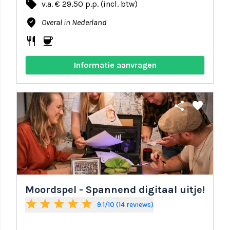
local_offer
v.a. € 29,50 p.p. (incl. btw)
where_to_vote
Overal in Nederland
restaurant
coffee
Informatie aanvragen
share
favorite
Moordspel - Spannend digitaal uitje!
star
star
star
star
star
9.1/10 (14 reviews)