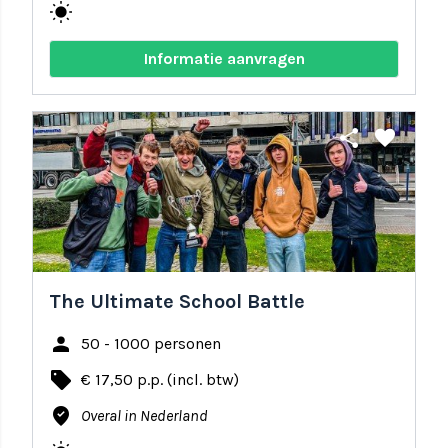
wb_sunny
Informatie aanvragen
share
favorite
The Ultimate School Battle
person
50 - 1000 personen
local_offer
€ 17,50 p.p. (incl. btw)
where_to_vote
Overal in Nederland