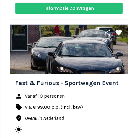
Informatie aanvragen
share
favorite
Fast & Furious - Sportwagen Event
person
Vanaf 10 personen
local_offer
v.a. € 99,00 p.p. (incl. btw)
where_to_vote
Overal in Nederland
wb_sunny