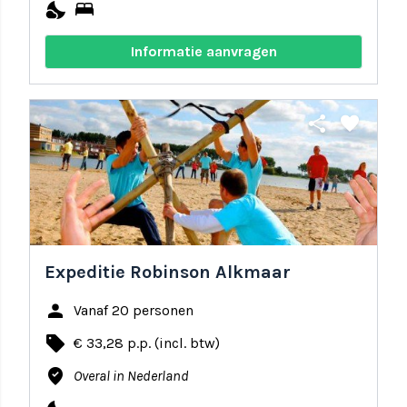
nights_stay
bed
Informatie aanvragen
share
favorite
Expeditie Robinson Alkmaar
person
Vanaf 20 personen
local_offer
€ 33,28 p.p. (incl. btw)
where_to_vote
Overal in Nederland