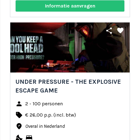
Informatie aanvragen
share
favorite
UNDER PRESSURE - THE EXPLOSIVE
ESCAPE GAME
person
2 - 100 personen
local_offer
€ 26,00 p.p. (incl. btw)
where_to_vote
Overal in Nederland
nights_stay
bed