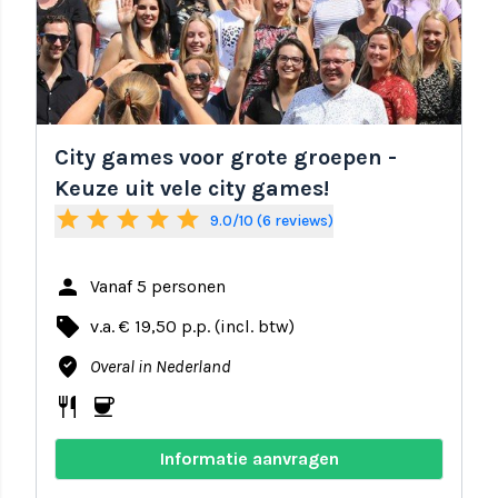
City games voor grote groepen -
Keuze uit vele city games!
star
star
star
star
star
9.0/10 (6 reviews)
person
Vanaf 5 personen
local_offer
v.a. € 19,50 p.p. (incl. btw)
where_to_vote
Overal in Nederland
restaurant
coffee
Informatie aanvragen