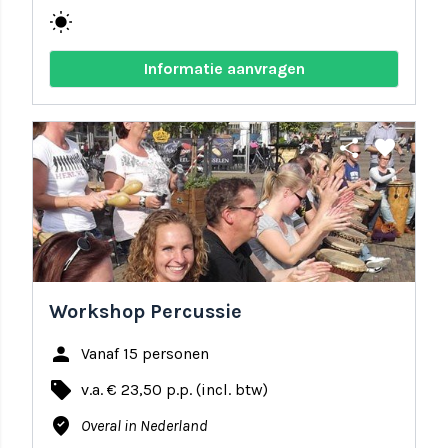
wb_sunny
Informatie aanvragen
share
favorite
Workshop Percussie
person
Vanaf 15 personen
local_offer
v.a. € 23,50 p.p. (incl. btw)
where_to_vote
Overal in Nederland