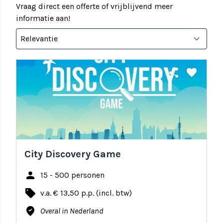
Vraag direct een offerte of vrijblijvend meer
informatie aan!
share
favorite
City Discovery Game
person
15 - 500 personen
local_offer
v.a. € 13,50 p.p. (incl. btw)
where_to_vote
Overal in Nederland