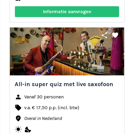
Informatie aanvragen
share
favorite
All-in super quiz met live saxofoon
person
Vanaf 30 personen
local_offer
v.a. € 17,50 p.p. (incl. btw)
where_to_vote
Overal in Nederland
wb_sunny
nights_stay