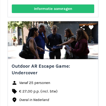
Informatie aanvragen
share
favorite
Outdoor AR Escape Game:
Undercover
person
Vanaf 25 personen
local_offer
€ 27,00 p.p. (incl. btw)
where_to_vote
Overal in Nederland