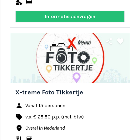
nights_stay
bed
Informatie aanvragen
share
favorite
X-treme Foto Tikkertje
person
Vanaf 15 personen
local_offer
v.a. € 25,50 p.p. (incl. btw)
where_to_vote
Overal in Nederland
restaurant
coffee