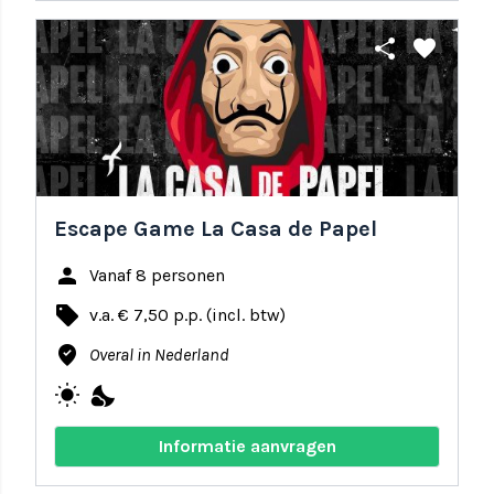
share
favorite
Escape Game La Casa de Papel
person
Vanaf 8 personen
local_offer
v.a. € 7,50 p.p. (incl. btw)
where_to_vote
Overal in Nederland
wb_sunny
nights_stay
Informatie aanvragen