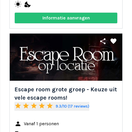
wb_sunny
nights_stay
Informatie aanvragen
share
favorite
Escape room grote groep - Keuze uit
vele escape rooms!
star
star
star
star
star
9.3/10 (17 reviews)
person
Vanaf 1 personen