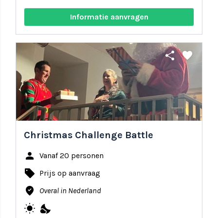
Informatie aanvragen
share
favorite
Christmas Challenge Battle
person
Vanaf 20 personen
local_offer
Prijs op aanvraag
where_to_vote
Overal in Nederland
wb_sunny
nights_stay