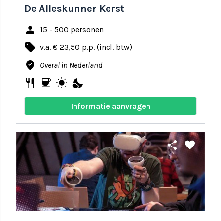
De Alleskunner Kerst
person
15 - 500 personen
local_offer
v.a. € 23,50 p.p. (incl. btw)
where_to_vote
Overal in Nederland
restaurant
coffee
wb_sunny
nights_stay
Informatie aanvragen
share
favorite