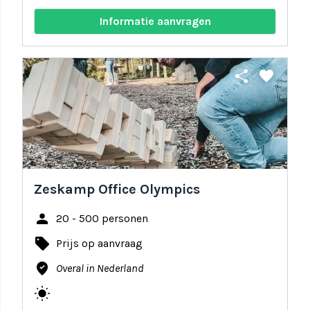
Informatie aanvragen
share
favorite
Zeskamp Office Olympics
person
20 - 500 personen
local_offer
Prijs op aanvraag
where_to_vote
Overal in Nederland
wb_sunny