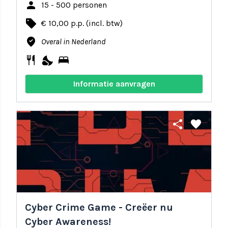
person
15 - 500 personen
local_offer
€ 10,00 p.p. (incl. btw)
where_to_vote
Overal in Nederland
restaurant
nights_stay
bed
Informatie aanvragen
share
favorite
Cyber Crime Game - Creëer nu
Cyber Awareness!