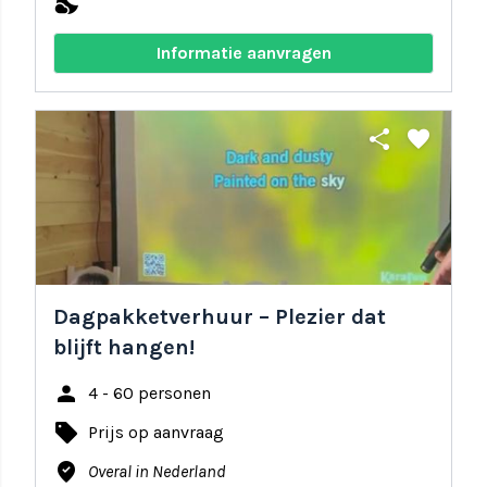
nights_stay
Informatie aanvragen
share
favorite
Dagpakketverhuur – Plezier dat
blijft hangen!
person
4 - 60 personen
local_offer
Prijs op aanvraag
where_to_vote
Overal in Nederland