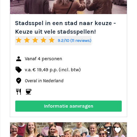
Stadsspel in een stad naar keuze -
Keuze uit vele stadsspellen!
star
star
star
star
star
9.2/10 (11 reviews)
person
Vanaf 4 personen
local_offer
v.a. € 19,49 p.p. (incl. btw)
where_to_vote
Overal in Nederland
restaurant
coffee
Informatie aanvragen
share
favorite