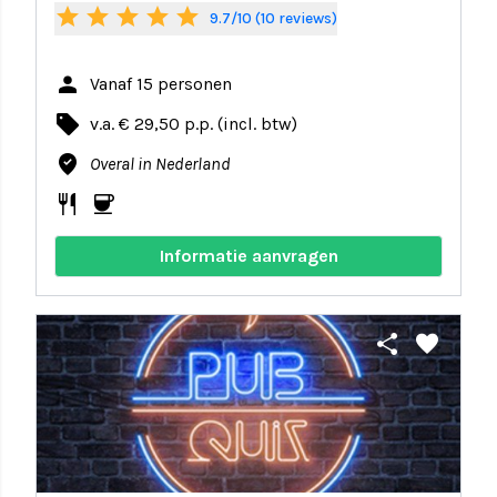
star
star
star
star
star
9.7/10 (10 reviews)
person
Vanaf 15 personen
local_offer
v.a. € 29,50 p.p. (incl. btw)
where_to_vote
Overal in Nederland
restaurant
coffee
Informatie aanvragen
share
favorite