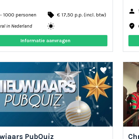
person
local_offer
 - 1000 personen
€ 17,50 p.p. (incl. btw)
wb_sunny
where_to_vote
ral in Nederland
Informatie aanvragen
share
favorite
wjaars PubQuiz
Ch