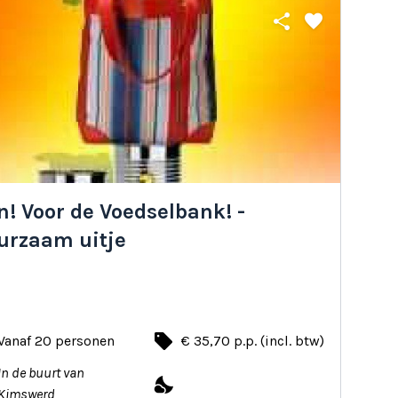
share
favorite
! Voor de Voedselbank! -
urzaam uitje
local_offer
Vanaf 20 personen
€ 35,70 p.p. (incl. btw)
In de buurt van
nights_stay
Kimswerd