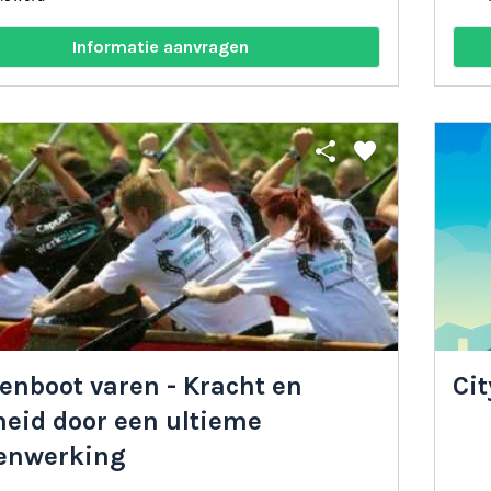
Informatie aanvragen
share
favorite
enboot varen - Kracht en
Ci
heid door een ultieme
enwerking