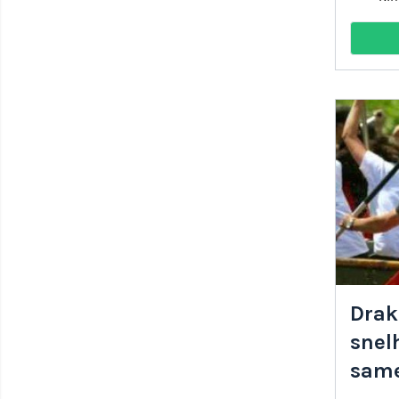
Drak
snel
sam