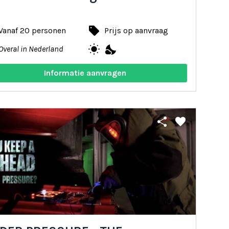
local_offer
Vanaf 20 personen
Prijs op aanvraag
wb_sunny
nights_stay
Overal in Nederland
Informatie aanvragen
share
favorite