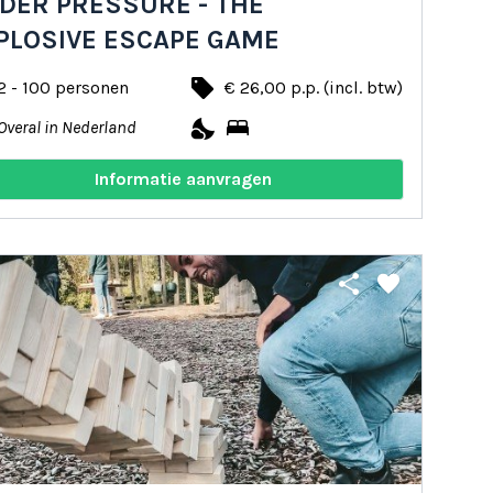
DER PRESSURE - THE
PLOSIVE ESCAPE GAME
local_offer
2 - 100 personen
€ 26,00 p.p. (incl. btw)
nights_stay
bed
Overal in Nederland
Informatie aanvragen
share
favorite