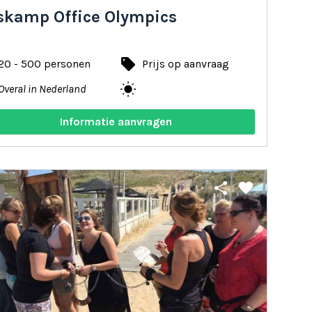
skamp Office Olympics
local_offer
20 - 500 personen
Prijs op aanvraag
wb_sunny
Overal in Nederland
Informatie aanvragen
share
favorite