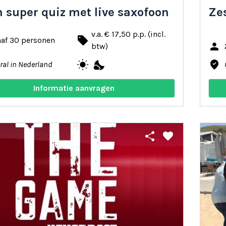
in super quiz met live saxofoon
Ze
v.a. € 17,50 p.p. (incl.
local_offer
naf 30 personen
person
btw)
wb_sunny
nights_stay
where_to_vote
ral in Nederland
Informatie aanvragen
share
favorite