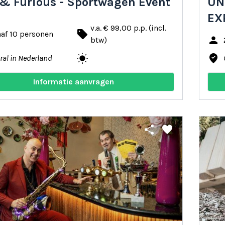
 & Furious - Sportwagen Event
UN
EX
v.a. € 99,00 p.p. (incl.
local_offer
af 10 personen
person
btw)
wb_sunny
where_to_vote
ral in Nederland
Informatie aanvragen
share
favorite