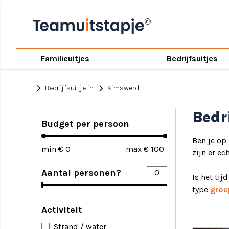
Familieuitjes
Bedrijfsuitjes
chevron_right
chevron_right
Bedrijfsuitje in
Kimswerd
Bedr
Budget per persoon
Ben je op
min €
max €
zijn er ec
Aantal personen?
Is het tij
type
groe
Activiteit
Strand / water