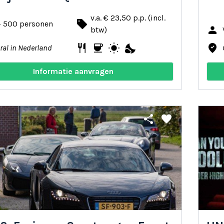
v.a. € 23,50 p.p. (incl.
local_offer
- 500 personen
person
btw)
restaurant
coffee
wb_sunny
nights_stay
where_to_vote
ral in Nederland
Informatie aanvragen
share
favorite