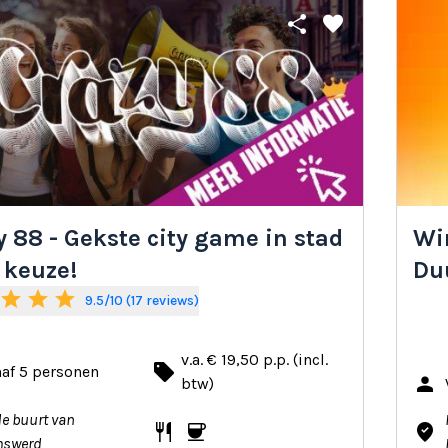
share
favorite
y 88 - Gekste city game in stad
Win
 keuze!
Du
star
star
star
9.5/10 (17 reviews)
v.a. € 19,50 p.p. (incl.
local_offer
af 5 personen
person
btw)
de buurt van
restaurant
coffee
where_to_vote
mswerd