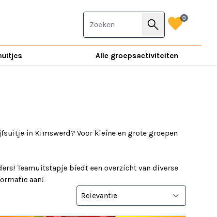
favorite
0
search
nuitjes
Alle groepsactiviteiten
jfsuitje in Kimswerd? Voor kleine en grote groepen
ers! Teamuitstapje biedt een overzicht van diverse
nformatie aan!