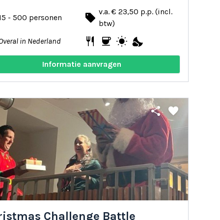
v.a. € 23,50 p.p. (incl.
local_offer
15 - 500 personen
btw)
restaurant
coffee
wb_sunny
nights_stay
Overal in Nederland
Informatie aanvragen
share
favorite
ristmas Challenge Battle