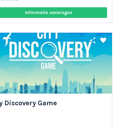
Informatie aanvragen
share
favorite
ty Discovery Game