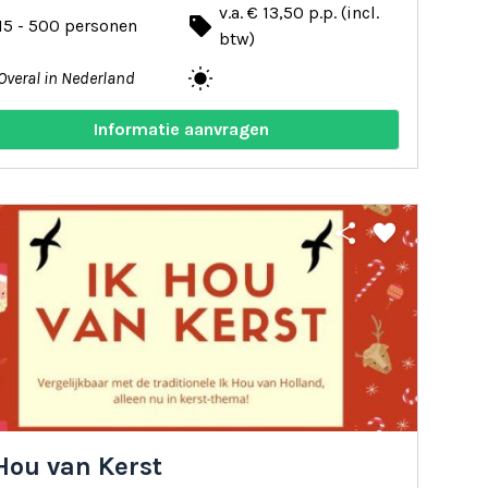
v.a. € 13,50 p.p. (incl.
local_offer
15 - 500 personen
btw)
wb_sunny
Overal in Nederland
Informatie aanvragen
share
favorite
Hou van Kerst