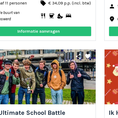
local_offer
af 11 personen
€ 34,09 p.p. (incl. btw)
person
de buurt van
restaurant
coffee
nights_stay
bed
where_to_vote
mswerd
Informatie aanvragen
share
favorite
Ultimate School Battle
Ik 