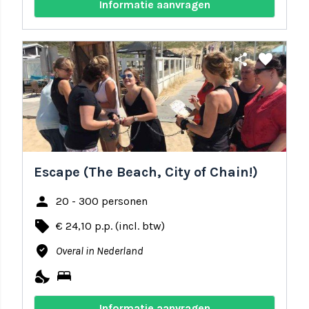
Informatie aanvragen
share
favorite
Escape (The Beach, City of Chain!)
person
20 - 300 personen
local_offer
€ 24,10 p.p. (incl. btw)
where_to_vote
Overal in Nederland
nights_stay
bed
Informatie aanvragen