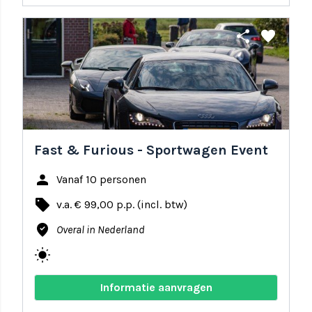
share
favorite
Fast & Furious - Sportwagen Event
person
Vanaf 10 personen
local_offer
v.a. € 99,00 p.p. (incl. btw)
where_to_vote
Overal in Nederland
wb_sunny
Informatie aanvragen