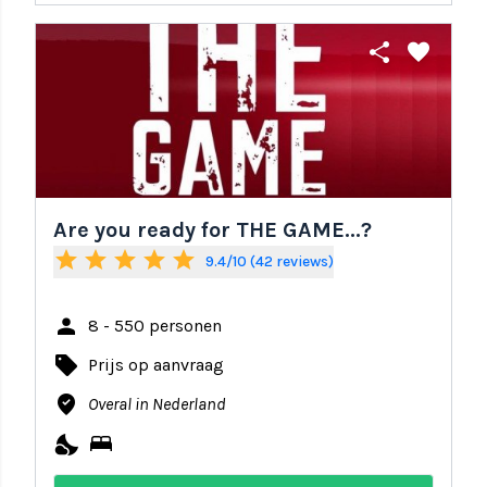
share
favorite
Are you ready for THE GAME...?
star
star
star
star
star
9.4/10 (42 reviews)
person
8 - 550 personen
local_offer
Prijs op aanvraag
where_to_vote
Overal in Nederland
nights_stay
bed