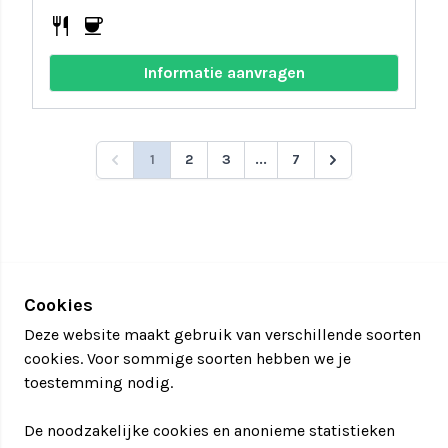
restaurant
coffee
Informatie aanvragen
1
2
3
...
7
Cookies
Deze website maakt gebruik van verschillende soorten
cookies. Voor sommige soorten hebben we je
toestemming nodig.
De noodzakelijke cookies en anonieme statistieken