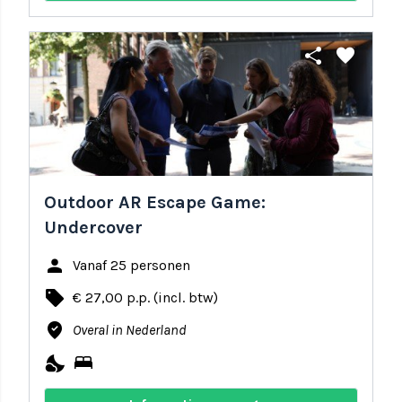
share
favorite
Outdoor AR Escape Game:
Undercover
person
Vanaf 25 personen
local_offer
€ 27,00 p.p. (incl. btw)
where_to_vote
Overal in Nederland
nights_stay
bed