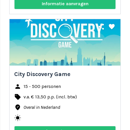
Informatie aanvragen
share
favorite
City Discovery Game
person
15 - 500 personen
local_offer
v.a. € 13,50 p.p. (incl. btw)
where_to_vote
Overal in Nederland
wb_sunny