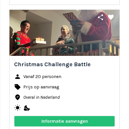
share
favorite
Christmas Challenge Battle
person
Vanaf 20 personen
local_offer
Prijs op aanvraag
where_to_vote
Overal in Nederland
wb_sunny
nights_stay
Informatie aanvragen