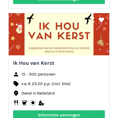
share
favorite
Ik Hou van Kerst
person
15 - 500 personen
local_offer
v.a. € 23,50 p.p. (incl. btw)
where_to_vote
Overal in Nederland
restaurant
coffee
wb_sunny
nights_stay
Informatie aanvragen