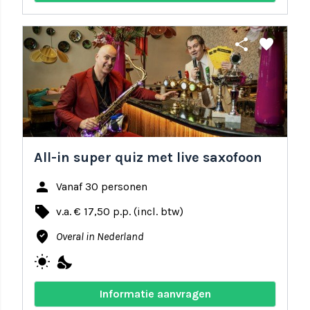
share
favorite
All-in super quiz met live saxofoon
person
Vanaf 30 personen
local_offer
v.a. € 17,50 p.p. (incl. btw)
where_to_vote
Overal in Nederland
wb_sunny
nights_stay
Informatie aanvragen