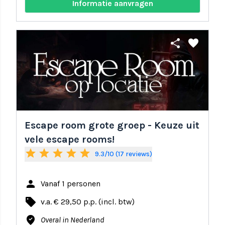
Informatie aanvragen
share
favorite
Escape room grote groep - Keuze uit
vele escape rooms!
star
star
star
star
star
9.3/10 (17 reviews)
person
Vanaf 1 personen
local_offer
v.a. € 29,50 p.p. (incl. btw)
where_to_vote
Overal in Nederland