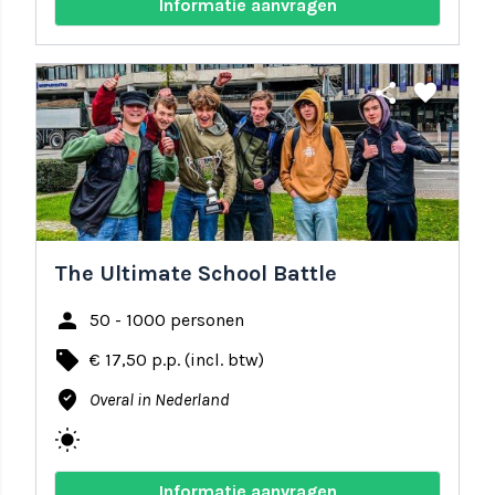
Informatie aanvragen
share
favorite
The Ultimate School Battle
person
50 - 1000 personen
local_offer
€ 17,50 p.p. (incl. btw)
where_to_vote
Overal in Nederland
wb_sunny
Informatie aanvragen