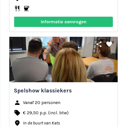
restaurant
coffee
Informatie aanvragen
share
favorite
Spelshow klassiekers
person
Vanaf 20 personen
local_offer
€ 29,50 p.p. (incl. btw)
where_to_vote
In de buurt van Kats