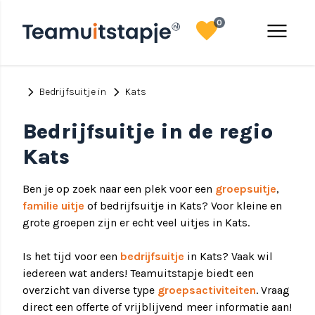
favorite
menu
0
chevron_right
chevron_right
Bedrijfsuitje in
Kats
Bedrijfsuitje in de regio
Kats
Ben je op zoek naar een plek voor een
groepsuitje
,
familie uitje
of bedrijfsuitje in Kats? Voor kleine en
grote groepen zijn er echt veel uitjes in Kats.
Is het tijd voor een
bedrijfsuitje
in Kats? Vaak wil
iedereen wat anders! Teamuitstapje biedt een
overzicht van diverse type
groepsactiviteiten
. Vraag
direct een offerte of vrijblijvend meer informatie aan!