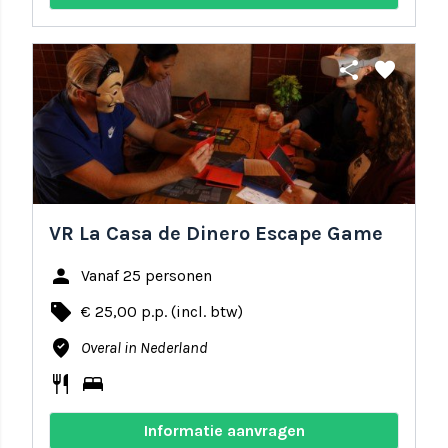
share
favorite
VR La Casa de Dinero Escape Game
person
Vanaf 25 personen
local_offer
€ 25,00 p.p. (incl. btw)
where_to_vote
Overal in Nederland
restaurant
bed
Informatie aanvragen