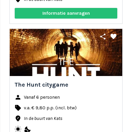
Informatie aanvragen
share
favorite
The Hunt citygame
person
Vanaf 6 personen
local_offer
v.a. € 9,80 p.p. (incl. btw)
where_to_vote
In de buurt van Kats
wb_sunny
nights_stay