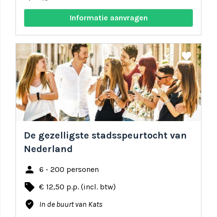
Informatie aanvragen
share
favorite
De gezelligste stadsspeurtocht van
Nederland
person
6 - 200 personen
local_offer
€ 12,50 p.p. (incl. btw)
where_to_vote
In de buurt van Kats