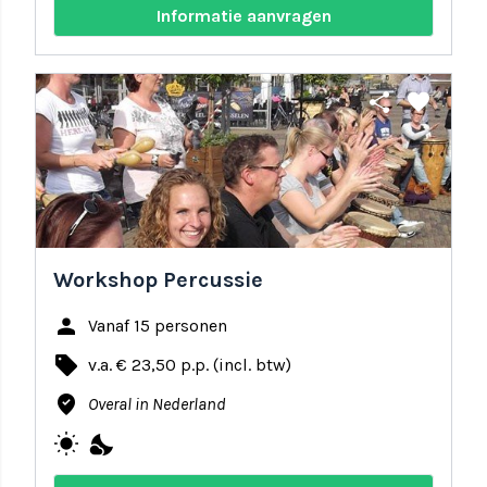
Informatie aanvragen
share
favorite
Workshop Percussie
person
Vanaf 15 personen
local_offer
v.a. € 23,50 p.p. (incl. btw)
where_to_vote
Overal in Nederland
wb_sunny
nights_stay