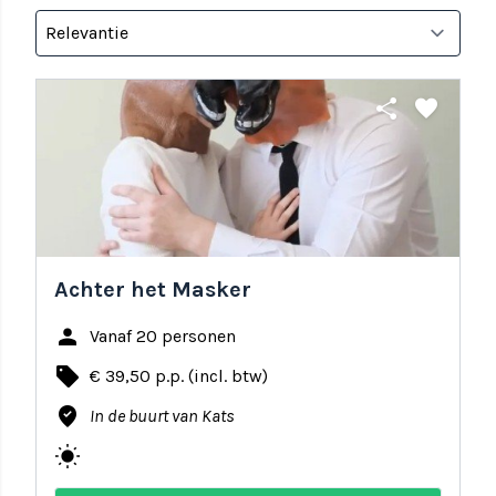
share
favorite
Achter het Masker
person
Vanaf 20 personen
local_offer
€ 39,50 p.p. (incl. btw)
where_to_vote
In de buurt van Kats
wb_sunny