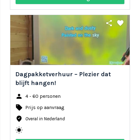
share
favorite
Dagpakketverhuur – Plezier dat
blijft hangen!
person
4 - 60 personen
local_offer
Prijs op aanvraag
where_to_vote
Overal in Nederland
wb_sunny