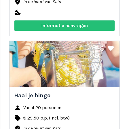
where_to_vote
In de buurt van Kats
nights_stay
Informatie aanvragen
share
favorite
Haal je bingo
person
Vanaf 20 personen
local_offer
€ 29,50 p.p. (incl. btw)
where_to_vote
In de buurt van Kats