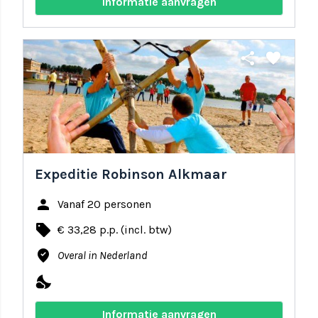
Informatie aanvragen
share
favorite
Expeditie Robinson Alkmaar
person
Vanaf 20 personen
local_offer
€ 33,28 p.p. (incl. btw)
where_to_vote
Overal in Nederland
nights_stay
Informatie aanvragen