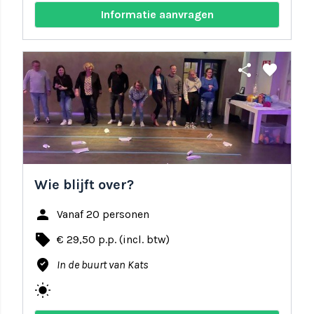
Informatie aanvragen
share
favorite
Wie blijft over?
person
Vanaf 20 personen
local_offer
€ 29,50 p.p. (incl. btw)
where_to_vote
In de buurt van Kats
wb_sunny