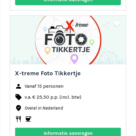
share
favorite
X-treme Foto Tikkertje
person
Vanaf 15 personen
local_offer
v.a. € 25,50 p.p. (incl. btw)
where_to_vote
Overal in Nederland
restaurant
coffee
Informatie aanvragen