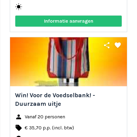
wb_sunny
Informatie aanvragen
share
favorite
Win! Voor de Voedselbank! -
Duurzaam uitje
person
Vanaf 20 personen
local_offer
€ 35,70 p.p. (incl. btw)