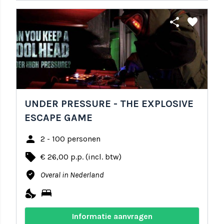
share
favorite
UNDER PRESSURE - THE EXPLOSIVE
ESCAPE GAME
person
2 - 100 personen
local_offer
€ 26,00 p.p. (incl. btw)
where_to_vote
Overal in Nederland
nights_stay
bed
Informatie aanvragen