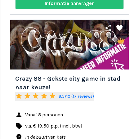
Informatie aanvragen
share
favorite
Crazy 88 - Gekste city game in stad
naar keuze!
star
star
star
star
star
9.5/10 (17 reviews)
person
Vanaf 5 personen
local_offer
v.a. € 19,50 p.p. (incl. btw)
where_to_vote
In de buurt van Kats