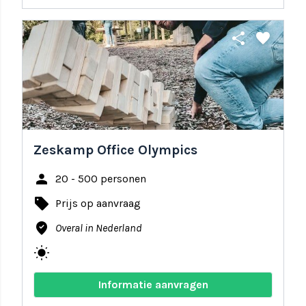
share
favorite
Zeskamp Office Olympics
person
20 - 500 personen
local_offer
Prijs op aanvraag
where_to_vote
Overal in Nederland
wb_sunny
Informatie aanvragen