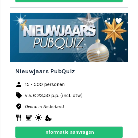
share
favorite
Nieuwjaars PubQuiz
person
15 - 500 personen
local_offer
v.a. € 23,50 p.p. (incl. btw)
where_to_vote
Overal in Nederland
restaurant
coffee
wb_sunny
nights_stay
Informatie aanvragen