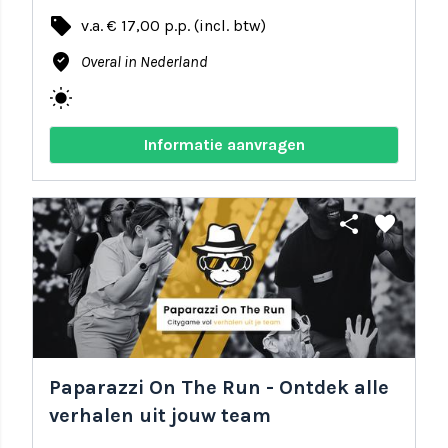
local_offer
v.a. € 17,00 p.p. (incl. btw)
where_to_vote
Overal in Nederland
wb_sunny
Informatie aanvragen
share
favorite
Paparazzi On The Run - Ontdek alle
verhalen uit jouw team