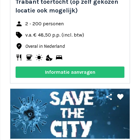
Trabant toertocht (op zelf gekozen
locatie ook mogelijk)
person
2 - 200 personen
local_offer
v.a. € 48,50 p.p. (incl. btw)
where_to_vote
Overal in Nederland
restaurant
coffee
wb_sunny
nights_stay
bed
Informatie aanvragen
share
favorite