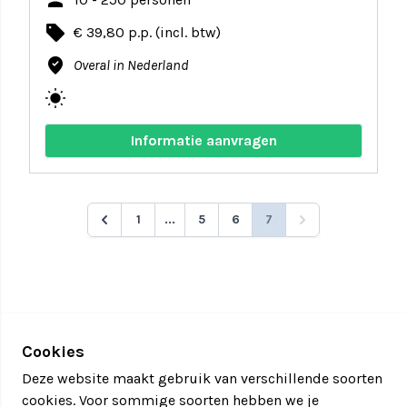
person
local_offer
€ 39,80 p.p. (incl. btw)
where_to_vote
Overal in Nederland
wb_sunny
Informatie aanvragen
1
...
5
6
7
Cookies
Deze website maakt gebruik van verschillende soorten
cookies. Voor sommige soorten hebben we je