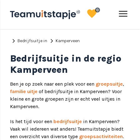
favorite
menu
0
chevron_right
chevron_right
Bedrijfsuitje in
Kamperveen
Bedrijfsuitje in de regio
Kamperveen
Ben je op zoek naar een plek voor een
groepsuitje
,
familie uitje
of bedrijfsuitje in Kamperveen? Voor
kleine en grote groepen zijn er echt veel uitjes in
Kamperveen.
Is het tijd voor een
bedrijfsuitje
in Kamperveen?
Vaak wil iedereen wat anders! Teamuitstapje biedt
een overzicht van diverse type
groepsactiviteiten
.