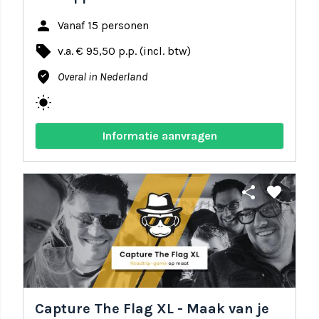
person
Vanaf 15 personen
local_offer
v.a. € 95,50 p.p. (incl. btw)
where_to_vote
Overal in Nederland
wb_sunny
Informatie aanvragen
share
favorite
Capture The Flag XL - Maak van je