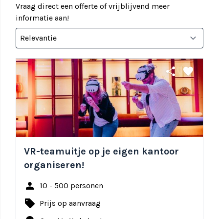
Vraag direct een offerte of vrijblijvend meer
informatie aan!
share
favorite
VR-teamuitje op je eigen kantoor
organiseren!
person
10 - 500 personen
local_offer
Prijs op aanvraag