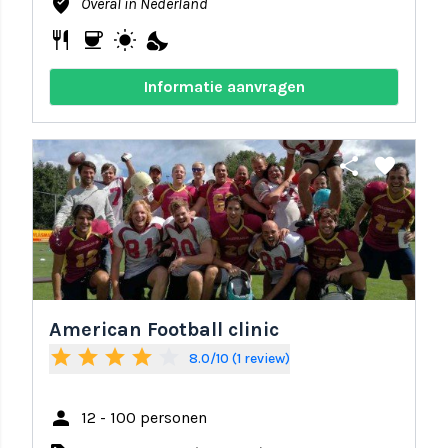
where_to_vote
Overal in Nederland
restaurant
coffee
wb_sunny
nights_stay
Informatie aanvragen
share
favorite
American Football clinic
star
star
star
star
star_border
8.0/10 (1 review)
person
12 - 100 personen