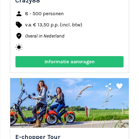
Crazy88
person
8 - 500 personen
local_offer
v.a. € 13,50 p.p. (incl. btw)
where_to_vote
Overal in Nederland
wb_sunny
Informatie aanvragen
share
favorite
E-chopper Tour