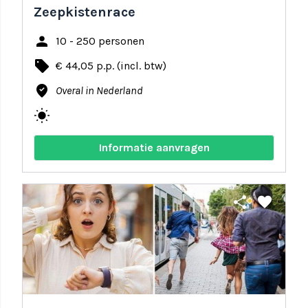
Zeepkistenrace
person
10 - 250 personen
local_offer
€ 44,05 p.p. (incl. btw)
where_to_vote
Overal in Nederland
wb_sunny
Informatie aanvragen
share
favorite