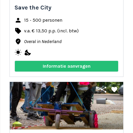
Save the City
person
15 - 500 personen
local_offer
v.a. € 13,50 p.p. (incl. btw)
where_to_vote
Overal in Nederland
wb_sunny
nights_stay
Informatie aanvragen
share
favorite