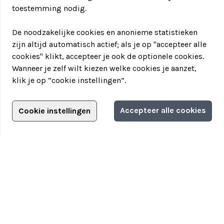
toestemming nodig.
De noodzakelijke cookies en anonieme statistieken
zijn altijd automatisch actief; als je op "accepteer alle
cookies" klikt, accepteer je ook de optionele cookies.
Wanneer je zelf wilt kiezen welke cookies je aanzet,
klik je op “cookie instellingen”.
Adverteren?
Accepteer alle cookies
Cookie instellingen
Filter jouw teamuitstapje!
Adverteerdersopties
Teamuitstapje
> Over Teamuitstapje
> Inspiratie
> Bedrijfsuitje in...
Disclaimer
|
Privacyverklaring