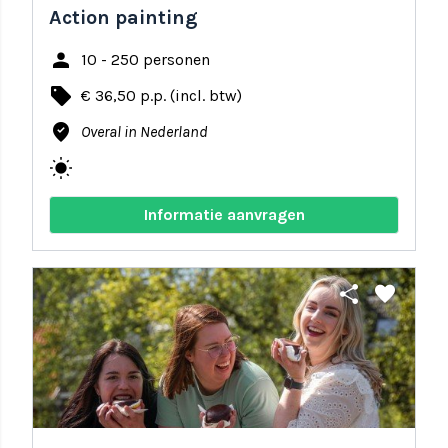
Action painting
person
10 - 250 personen
local_offer
€ 36,50 p.p. (incl. btw)
where_to_vote
Overal in Nederland
wb_sunny
Informatie aanvragen
share
favorite