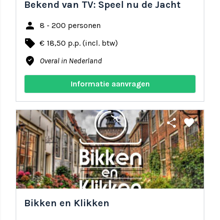
Bekend van TV: Speel nu de Jacht
person
8 - 200 personen
local_offer
€ 18,50 p.p. (incl. btw)
where_to_vote
Overal in Nederland
Informatie aanvragen
share
favorite
Bikken en Klikken