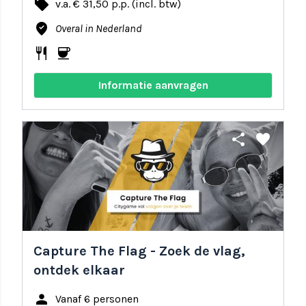
local_offer
v.a. € 31,50 p.p. (incl. btw)
where_to_vote
Overal in Nederland
restaurant
coffee
Informatie aanvragen
share
favorite
Capture The Flag - Zoek de vlag,
ontdek elkaar
person
Vanaf 6 personen