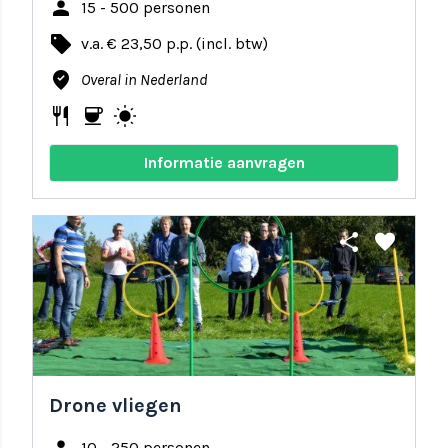
person
15 - 500 personen
local_offer
v.a. € 23,50 p.p. (incl. btw)
where_to_vote
Overal in Nederland
restaurant
coffee
wb_sunny
Informatie aanvragen
share
favorite
Drone vliegen
10 - 250 personen