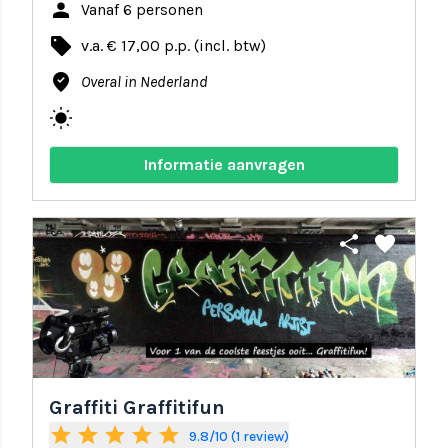
person
Vanaf 6 personen
local_offer
v.a. € 17,00 p.p. (incl. btw)
where_to_vote
Overal in Nederland
wb_sunny
Informatie aanvragen
share
favorite
Graffiti Graffitifun
star
star
star
star
star
9.8/10 (1 review)