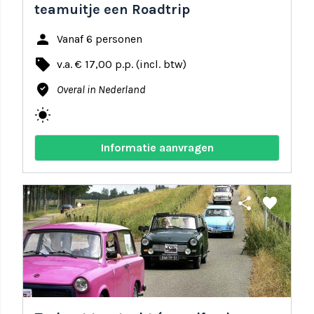
teamuitje een Roadtrip
person
Vanaf 6 personen
local_offer
v.a. € 17,00 p.p. (incl. btw)
where_to_vote
Overal in Nederland
wb_sunny
Informatie aanvragen
share
favorite