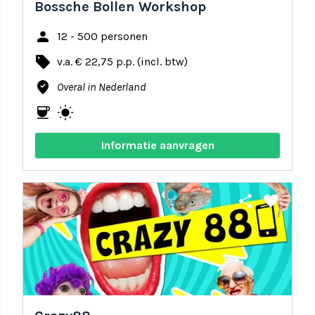
Bossche Bollen Workshop
person
12 - 500 personen
local_offer
v.a. € 22,75 p.p. (incl. btw)
where_to_vote
Overal in Nederland
coffee
wb_sunny
Informatie aanvragen
share
favorite