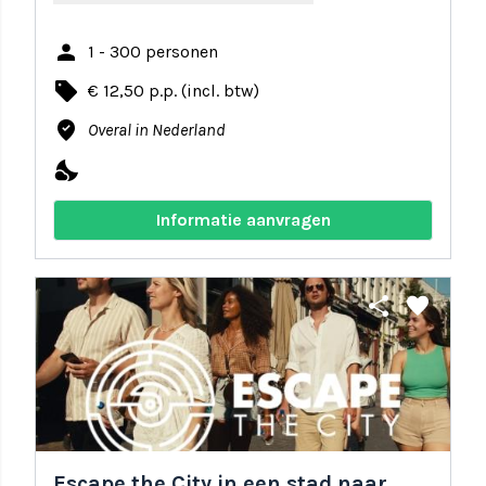
person
1 - 300 personen
local_offer
€ 12,50 p.p. (incl. btw)
where_to_vote
Overal in Nederland
nights_stay
Informatie aanvragen
share
favorite
Escape the City in een stad naar