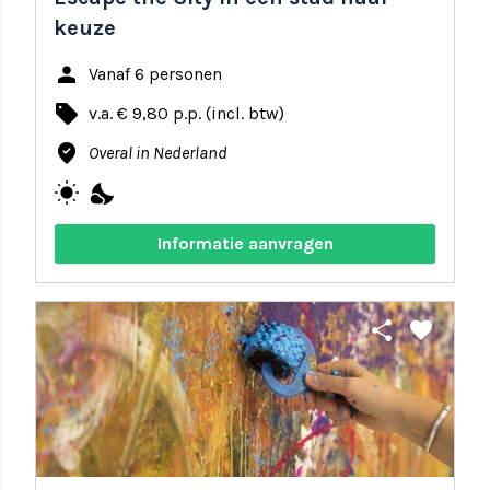
keuze
person
Vanaf 6 personen
local_offer
v.a. € 9,80 p.p. (incl. btw)
where_to_vote
Overal in Nederland
wb_sunny
nights_stay
Informatie aanvragen
share
favorite