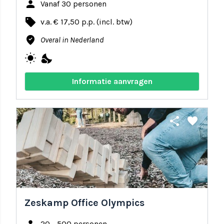
person
Vanaf 30 personen
local_offer
v.a. € 17,50 p.p. (incl. btw)
where_to_vote
Overal in Nederland
wb_sunny
nights_stay
Informatie aanvragen
share
favorite
Zeskamp Office Olympics
20 - 500 personen