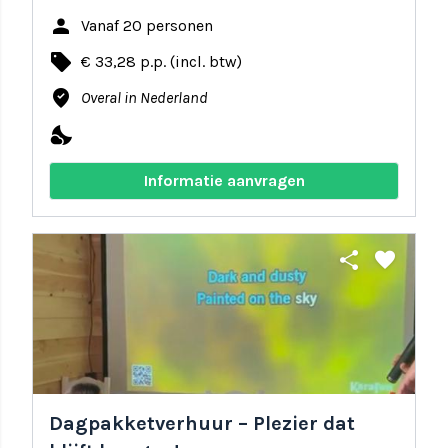
person
Vanaf 20 personen
local_offer
€ 33,28 p.p. (incl. btw)
where_to_vote
Overal in Nederland
nights_stay
Informatie aanvragen
share
favorite
Dagpakketverhuur – Plezier dat