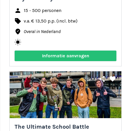
person
15 - 500 personen
local_offer
v.a. € 13,50 p.p. (incl. btw)
where_to_vote
Overal in Nederland
wb_sunny
Informatie aanvragen
share
favorite
The Ultimate School Battle