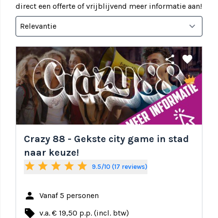
direct een offerte of vrijblijvend meer informatie aan!
share
favorite
Crazy 88 - Gekste city game in stad
naar keuze!
star
star
star
star
star
9.5/10 (17 reviews)
person
Vanaf 5 personen
local_offer
v.a. € 19,50 p.p. (incl. btw)