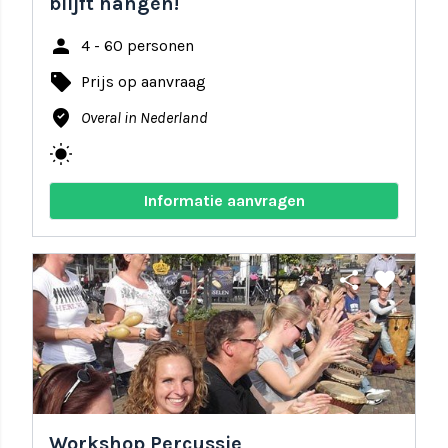
blijft hangen!
person
4 - 60 personen
local_offer
Prijs op aanvraag
where_to_vote
Overal in Nederland
wb_sunny
Informatie aanvragen
share
favorite
Workshop Percussie