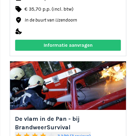
local_offer
€ 35,70 p.p. (incl. btw)
where_to_vote
In de buurt van IJzendoorn
nights_stay
Informatie aanvragen
share
favorite
De vlam in de Pan - bij
BrandweerSurvival
star
star
star
star
star_border