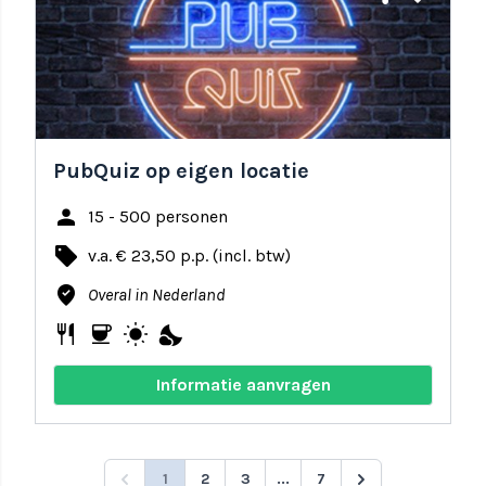
PubQuiz op eigen locatie
person
15 - 500 personen
local_offer
v.a. € 23,50 p.p. (incl. btw)
where_to_vote
Overal in Nederland
restaurant
coffee
wb_sunny
nights_stay
Informatie aanvragen
1
2
3
...
7