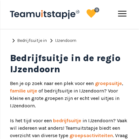
favorite
menu
0
chevron_right
chevron_right
Bedrijfsuitje in
IJzendoorn
Bedrijfsuitje in de regio
IJzendoorn
Ben je op zoek naar een plek voor een
groepsuitje
,
familie uitje
of bedrijfsuitje in IJzendoorn? Voor
kleine en grote groepen zijn er echt veel uitjes in
IJzendoorn.
Is het tijd voor een
bedrijfsuitje
in IJzendoorn? Vaak
wil iedereen wat anders! Teamuitstapje biedt een
overzicht van diverse type
groepsactiviteiten
. Vraag