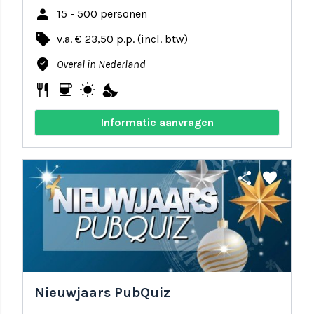
person
15 - 500 personen
local_offer
v.a. € 23,50 p.p. (incl. btw)
where_to_vote
Overal in Nederland
restaurant
coffee
wb_sunny
nights_stay
Informatie aanvragen
share
favorite
Nieuwjaars PubQuiz