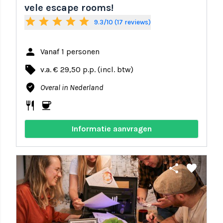
vele escape rooms!
star
star
star
star
star
9.3/10 (17 reviews)
person
Vanaf 1 personen
local_offer
v.a. € 29,50 p.p. (incl. btw)
where_to_vote
Overal in Nederland
restaurant
coffee
Informatie aanvragen
share
favorite