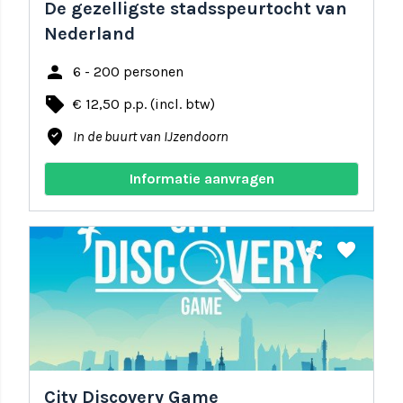
De gezelligste stadsspeurtocht van
Nederland
person
6 - 200 personen
local_offer
€ 12,50 p.p. (incl. btw)
where_to_vote
In de buurt van IJzendoorn
Informatie aanvragen
share
favorite
City Discovery Game