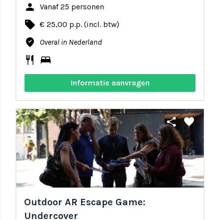
person
Vanaf 25 personen
local_offer
€ 25,00 p.p. (incl. btw)
where_to_vote
Overal in Nederland
restaurant
bed
Informatie aanvragen
share
favorite
Outdoor AR Escape Game:
Undercover