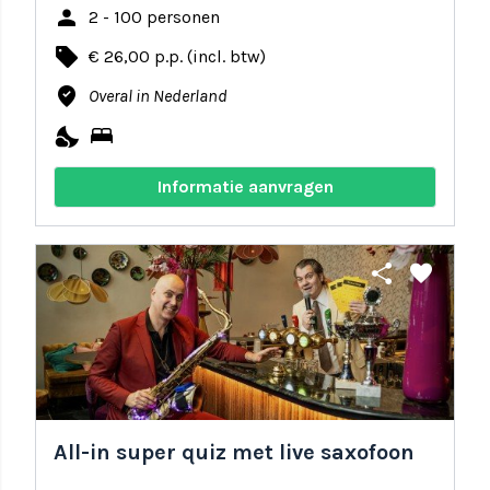
person
2 - 100 personen
local_offer
€ 26,00 p.p. (incl. btw)
where_to_vote
Overal in Nederland
nights_stay
bed
Informatie aanvragen
share
favorite
All-in super quiz met live saxofoon