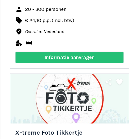
person
20 - 300 personen
local_offer
€ 24,10 p.p. (incl. btw)
where_to_vote
Overal in Nederland
nights_stay
bed
Informatie aanvragen
share
favorite
X-treme Foto Tikkertje