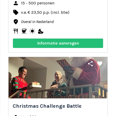
person
15 - 500 personen
local_offer
v.a. € 23,50 p.p. (incl. btw)
where_to_vote
Overal in Nederland
restaurant
coffee
wb_sunny
nights_stay
Informatie aanvragen
share
favorite
Christmas Challenge Battle