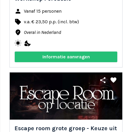
person
Vanaf 15 personen
local_offer
v.a. € 23,50 p.p. (incl. btw)
where_to_vote
Overal in Nederland
wb_sunny
nights_stay
Informatie aanvragen
share
favorite
Escape room grote groep - Keuze uit