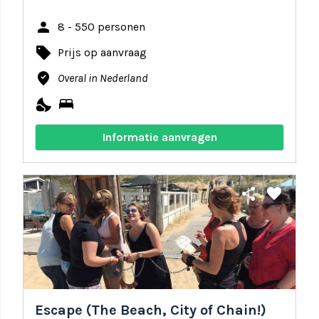
person
8 - 550 personen
local_offer
Prijs op aanvraag
where_to_vote
Overal in Nederland
nights_stay
bed
Informatie aanvragen
share
favorite
Escape (The Beach, City of Chain!)