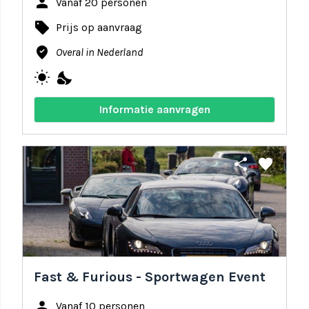
person
Vanaf 20 personen
local_offer
Prijs op aanvraag
where_to_vote
Overal in Nederland
wb_sunny
nights_stay
Informatie aanvragen
share
favorite
Fast & Furious - Sportwagen Event
person
Vanaf 10 personen