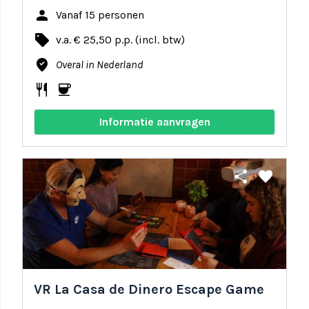
person
Vanaf 15 personen
local_offer
v.a. € 25,50 p.p. (incl. btw)
where_to_vote
Overal in Nederland
restaurant
coffee
Informatie aanvragen
share
favorite
VR La Casa de Dinero Escape Game