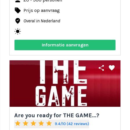
person
local_offer
Prijs op aanvraag
where_to_vote
Overal in Nederland
wb_sunny
Informatie aanvragen
share
favorite
Are you ready for THE GAME...?
star
star
star
star
star
9.4/10 (42 reviews)