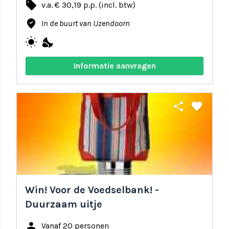
local_offer
v.a. € 30,19 p.p. (incl. btw)
where_to_vote
In de buurt van IJzendoorn
wb_sunny
nights_stay
Informatie aanvragen
share
favorite
Win! Voor de Voedselbank! -
Duurzaam uitje
person
Vanaf 20 personen