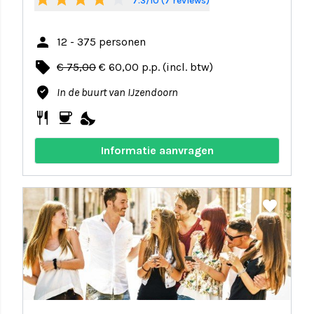
7.3/10 (7 reviews)
person
12 - 375 personen
local_offer
€ 75,00
€ 60,00 p.p. (incl. btw)
where_to_vote
In de buurt van IJzendoorn
restaurant
coffee
nights_stay
Informatie aanvragen
share
favorite