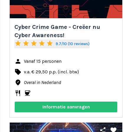
Cyber Crime Game - Creëer nu
Cyber Awareness!
star
star
star
star
star
9.7/10 (10 reviews)
person
Vanaf 15 personen
local_offer
v.a. € 29,50 p.p. (incl. btw)
where_to_vote
Overal in Nederland
restaurant
coffee
Informatie aanvragen
share
favorite