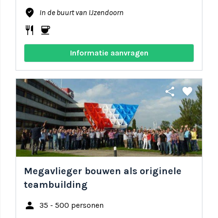
where_to_vote
In de buurt van IJzendoorn
restaurant
coffee
Informatie aanvragen
share
favorite
Megavlieger bouwen als originele
teambuilding
person
35 - 500 personen