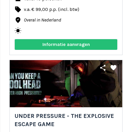
local_offer
v.a. € 99,00 p.p. (incl. btw)
where_to_vote
Overal in Nederland
wb_sunny
Informatie aanvragen
share
favorite
UNDER PRESSURE - THE EXPLOSIVE
ESCAPE GAME