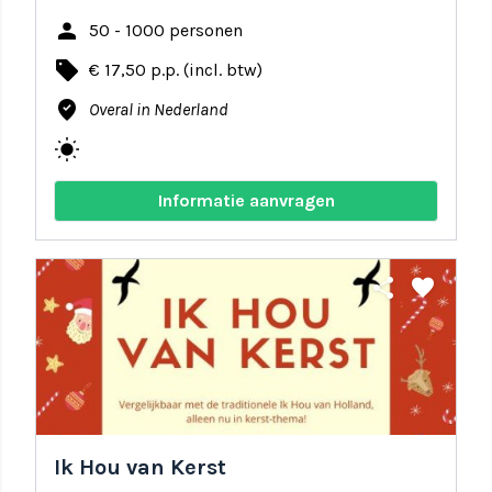
person
50 - 1000 personen
local_offer
€ 17,50 p.p. (incl. btw)
where_to_vote
Overal in Nederland
wb_sunny
Informatie aanvragen
share
favorite
Ik Hou van Kerst