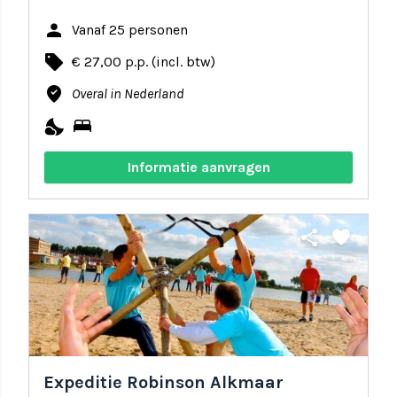
person
Vanaf 25 personen
local_offer
€ 27,00 p.p. (incl. btw)
where_to_vote
Overal in Nederland
nights_stay
bed
Informatie aanvragen
share
favorite
Expeditie Robinson Alkmaar