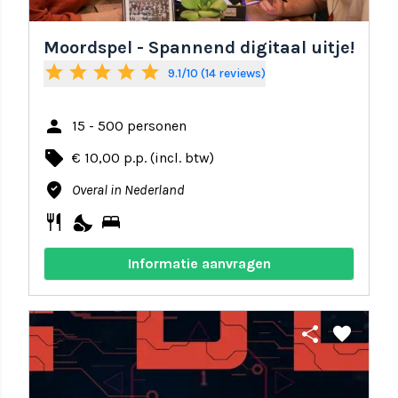
Moordspel - Spannend digitaal uitje!
star
star
star
star
star
9.1/10 (14 reviews)
person
15 - 500 personen
local_offer
€ 10,00 p.p. (incl. btw)
where_to_vote
Overal in Nederland
restaurant
nights_stay
bed
Informatie aanvragen
share
favorite