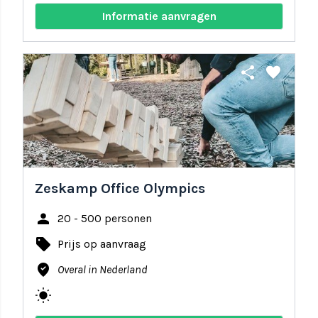
Informatie aanvragen
share
favorite
Zeskamp Office Olympics
person
20 - 500 personen
local_offer
Prijs op aanvraag
where_to_vote
Overal in Nederland
wb_sunny