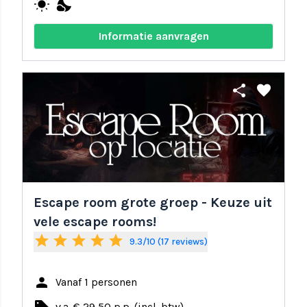
wb_sunny
nights_stay
Informatie aanvragen
share
favorite
Escape room grote groep - Keuze uit
vele escape rooms!
star
star
star
star
star
9.3/10 (17 reviews)
person
Vanaf 1 personen
v.a. € 29,50 p.p. (incl. btw)