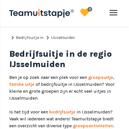
favorite
menu
0
chevron_right
chevron_right
Bedrijfsuitje in
IJsselmuiden
Bedrijfsuitje in de regio
IJsselmuiden
Ben je op zoek naar een plek voor een
groepsuitje
,
familie uitje
of bedrijfsuitje in IJsselmuiden? Voor
kleine en grote groepen zijn er echt veel uitjes in
IJsselmuiden.
Is het tijd voor een
bedrijfsuitje
in IJsselmuiden?
Vaak wil iedereen wat anders! Teamuitstapje biedt
een overzicht van diverse type
groepsactiviteiten
.