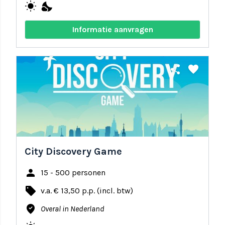
wb_sunny
nights_stay
Informatie aanvragen
share
favorite
City Discovery Game
person
15 - 500 personen
local_offer
v.a. € 13,50 p.p. (incl. btw)
where_to_vote
Overal in Nederland