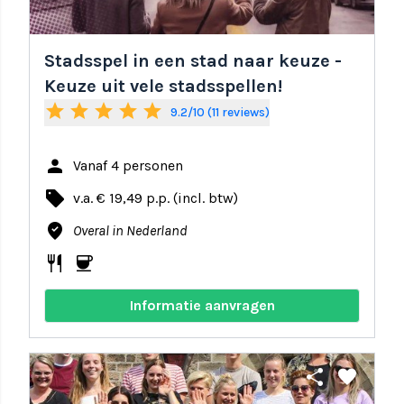
Stadsspel in een stad naar keuze -
Keuze uit vele stadsspellen!
star
star
star
star
star
9.2/10 (11 reviews)
person
Vanaf 4 personen
local_offer
v.a. € 19,49 p.p. (incl. btw)
where_to_vote
Overal in Nederland
restaurant
coffee
Informatie aanvragen
share
favorite