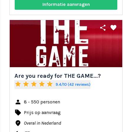
Informatie aanvragen
share
favorite
Are you ready for THE GAME...?
star
star
star
star
star
9.4/10 (42 reviews)
person
8 - 550 personen
local_offer
Prijs op aanvraag
where_to_vote
Overal in Nederland