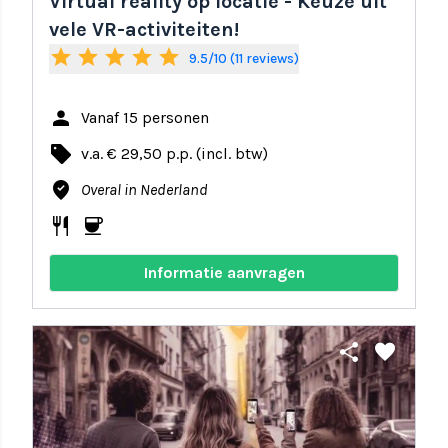
Virtual reality op locatie - Keuze uit
vele VR-activiteiten!
star
star
star
star
star
9.5/10 (11 reviews)
person
Vanaf 15 personen
local_offer
v.a. € 29,50 p.p. (incl. btw)
where_to_vote
Overal in Nederland
restaurant
coffee
Informatie aanvragen
share
favorite