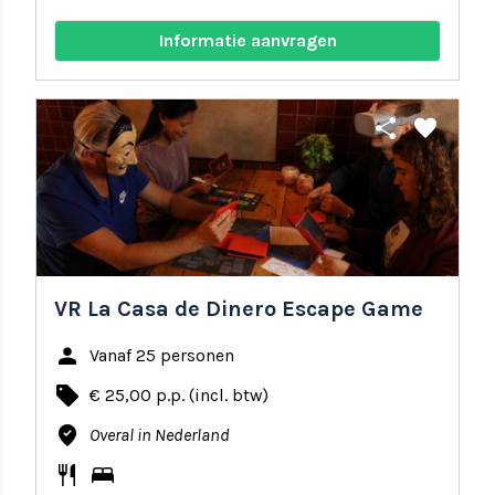
Informatie aanvragen
share
favorite
VR La Casa de Dinero Escape Game
person
Vanaf 25 personen
local_offer
€ 25,00 p.p. (incl. btw)
where_to_vote
Overal in Nederland
restaurant
bed