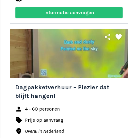
Informatie aanvragen
share
favorite
Dagpakketverhuur – Plezier dat
blijft hangen!
person
4 - 60 personen
local_offer
Prijs op aanvraag
where_to_vote
Overal in Nederland