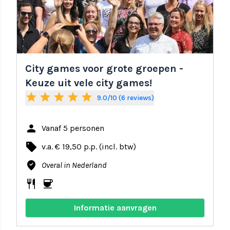
City games voor grote groepen -
Keuze uit vele city games!
star
star
star
star
star
9.0/10 (6 reviews)
person
Vanaf 5 personen
local_offer
v.a. € 19,50 p.p. (incl. btw)
where_to_vote
Overal in Nederland
restaurant
coffee
Informatie aanvragen