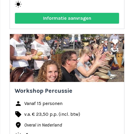
wb_sunny
Informatie aanvragen
share
favorite
Workshop Percussie
person
Vanaf 15 personen
local_offer
v.a. € 23,50 p.p. (incl. btw)
where_to_vote
Overal in Nederland