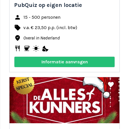
PubQuiz op eigen locatie
person
15 - 500 personen
local_offer
v.a. € 23,50 p.p. (incl. btw)
where_to_vote
Overal in Nederland
restaurant
coffee
wb_sunny
nights_stay
Informatie aanvragen
share
favorite