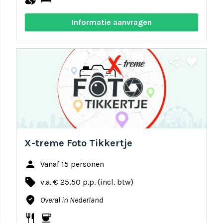
Informatie aanvragen
share
favorite
X-treme Foto Tikkertje
person
Vanaf 15 personen
local_offer
v.a. € 25,50 p.p. (incl. btw)
where_to_vote
Overal in Nederland
restaurant
coffee