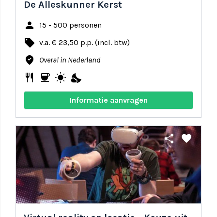
De Alleskunner Kerst
person
15 - 500 personen
local_offer
v.a. € 23,50 p.p. (incl. btw)
where_to_vote
Overal in Nederland
restaurant
coffee
wb_sunny
nights_stay
Informatie aanvragen
share
favorite