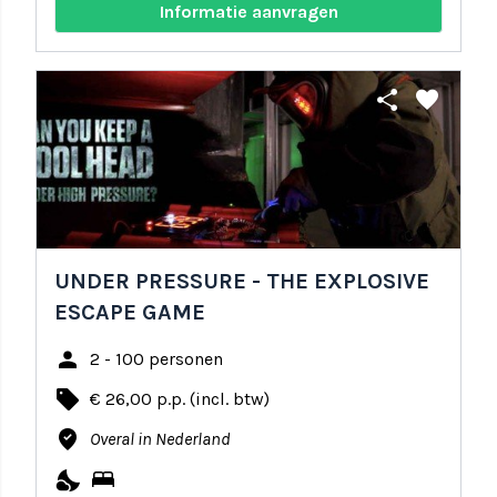
Informatie aanvragen
share
favorite
UNDER PRESSURE - THE EXPLOSIVE
ESCAPE GAME
person
2 - 100 personen
local_offer
€ 26,00 p.p. (incl. btw)
where_to_vote
Overal in Nederland
nights_stay
bed