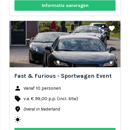
Informatie aanvragen
share
favorite
Fast & Furious - Sportwagen Event
person
Vanaf 10 personen
local_offer
v.a. € 99,00 p.p. (incl. btw)
where_to_vote
Overal in Nederland
wb_sunny