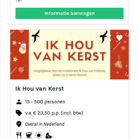
Informatie aanvragen
share
favorite
Ik Hou van Kerst
person
15 - 500 personen
local_offer
v.a. € 23,50 p.p. (incl. btw)
where_to_vote
Overal in Nederland
restaurant
coffee
wb_sunny
nights_stay