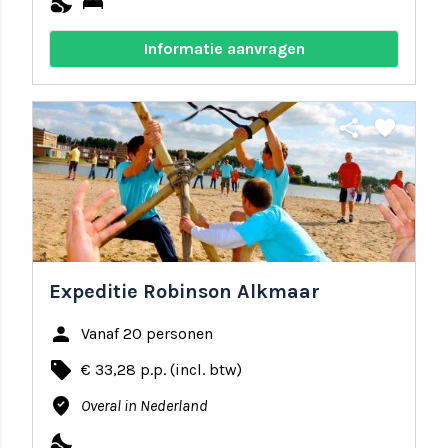
nights_stay
bed
Informatie aanvragen
share
favorite
Expeditie Robinson Alkmaar
person
Vanaf 20 personen
local_offer
€ 33,28 p.p. (incl. btw)
where_to_vote
Overal in Nederland
nights_stay