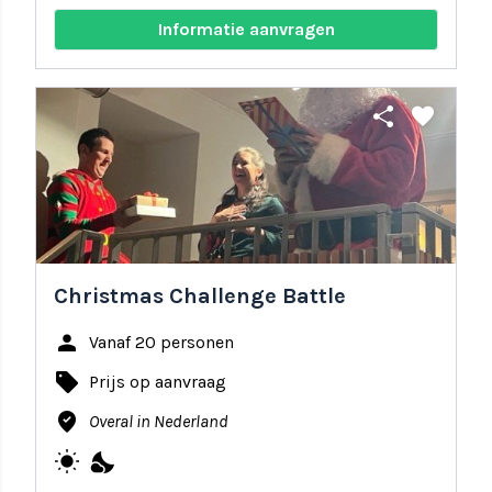
Informatie aanvragen
share
favorite
Christmas Challenge Battle
person
Vanaf 20 personen
local_offer
Prijs op aanvraag
where_to_vote
Overal in Nederland
wb_sunny
nights_stay