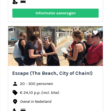
nights_stay
bed
Informatie aanvragen
share
favorite
Escape (The Beach, City of Chain!)
person
20 - 300 personen
local_offer
€ 24,10 p.p. (incl. btw)
where_to_vote
Overal in Nederland
nights_stay
bed