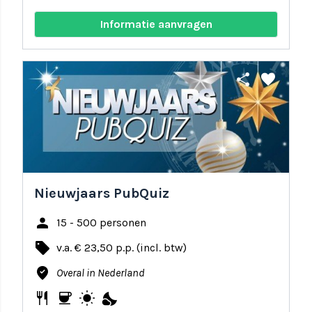
Informatie aanvragen
share
favorite
Nieuwjaars PubQuiz
person
15 - 500 personen
local_offer
v.a. € 23,50 p.p. (incl. btw)
where_to_vote
Overal in Nederland
restaurant
coffee
wb_sunny
nights_stay