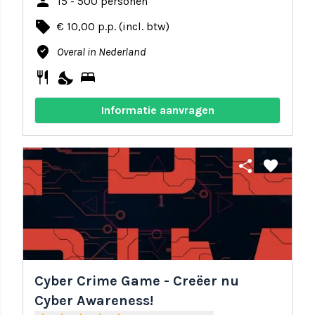
person
15 - 500 personen
local_offer
€ 10,00 p.p. (incl. btw)
where_to_vote
Overal in Nederland
restaurant
nights_stay
bed
Informatie aanvragen
share
favorite
Cyber Crime Game - Creëer nu
Cyber Awareness!