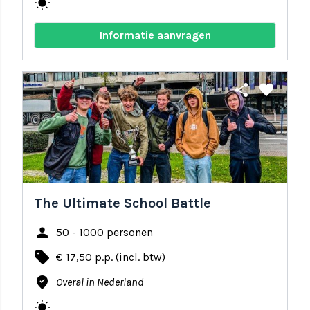
wb_sunny
Informatie aanvragen
share
favorite
The Ultimate School Battle
person
50 - 1000 personen
local_offer
€ 17,50 p.p. (incl. btw)
where_to_vote
Overal in Nederland
wb_sunny