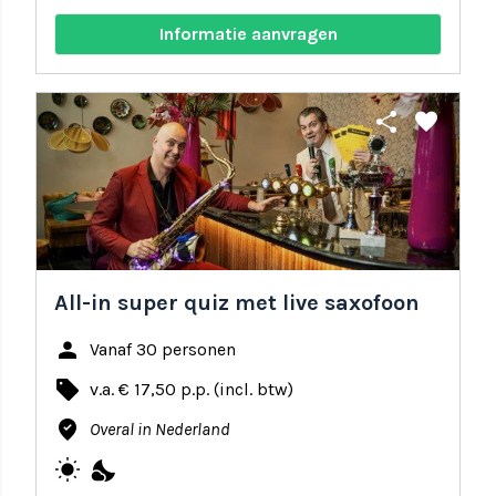
Informatie aanvragen
share
favorite
All-in super quiz met live saxofoon
person
Vanaf 30 personen
local_offer
v.a. € 17,50 p.p. (incl. btw)
where_to_vote
Overal in Nederland
wb_sunny
nights_stay