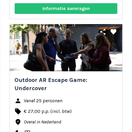
Informatie aanvragen
share
favorite
Outdoor AR Escape Game:
Undercover
person
Vanaf 25 personen
local_offer
€ 27,00 p.p. (incl. btw)
where_to_vote
Overal in Nederland