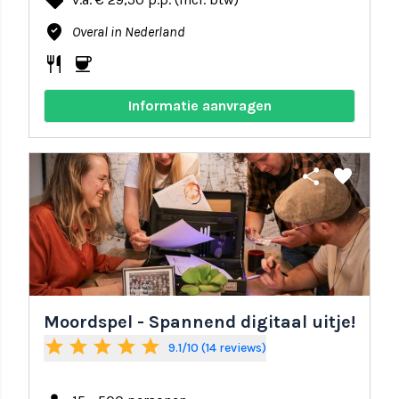
local_offer
where_to_vote
Overal in Nederland
restaurant
coffee
Informatie aanvragen
share
favorite
Moordspel - Spannend digitaal uitje!
star
star
star
star
star
9.1/10 (14 reviews)