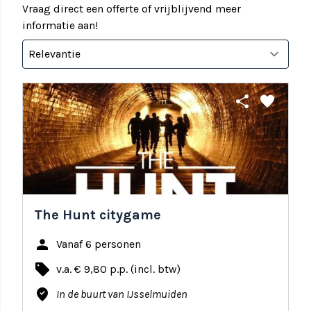
Vraag direct een offerte of vrijblijvend meer
informatie aan!
share
favorite
The Hunt citygame
person
Vanaf 6 personen
local_offer
v.a. € 9,80 p.p. (incl. btw)
where_to_vote
In de buurt van IJsselmuiden