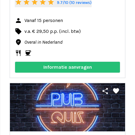
star
star
star
star
star
9.7/10 (10 reviews)
person
Vanaf 15 personen
local_offer
v.a. € 29,50 p.p. (incl. btw)
where_to_vote
Overal in Nederland
restaurant
coffee
Informatie aanvragen
share
favorite