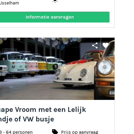
IJsselham
Informatie aanvragen
share
favorite
cape Vroom met een Lelijk
ndje of VW busje
local_offer
3 - 64 personen
Prijs op aanvraag