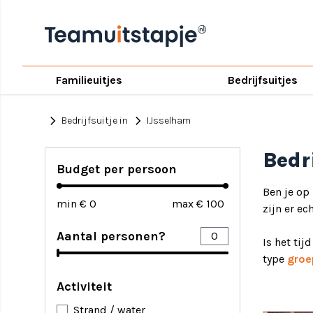
Familieuitjes
Bedrijfsuitjes
chevron_right
chevron_right
Bedrijfsuitje in
IJsselham
Bedr
Budget per persoon
Ben je op
min €
max €
zijn er ec
Aantal personen?
Is het tij
type
groe
Activiteit
Strand / water