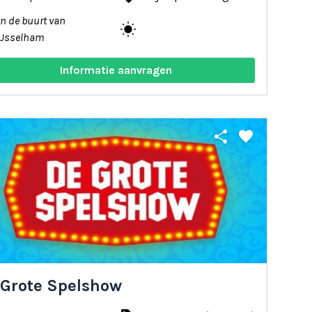
In de buurt van
wb_sunny
IJsselham
Informatie aanvragen
share
favorite
 Grote Spelshow