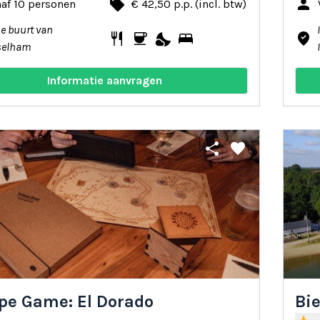
local_offer
person
af 10 personen
€ 42,50 p.p. (incl. btw)
de buurt van
restaurant
coffee
nights_stay
bed
where_to_vote
selham
Informatie aanvragen
share
favorite
pe Game: El Dorado
Bi