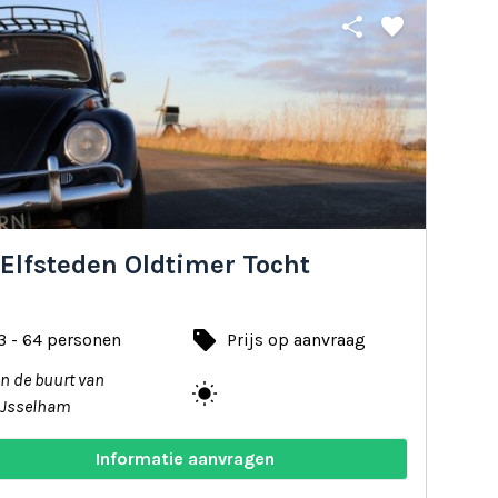
share
favorite
Elfsteden Oldtimer Tocht
local_offer
3 - 64 personen
Prijs op aanvraag
In de buurt van
wb_sunny
IJsselham
Informatie aanvragen