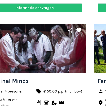
Informatie aanvragen
share
favorite
inal Minds
Fa
local_offer
person
af 4 personen
€ 50,00 p.p. (incl. btw)
de buurt van
restaurant
coffee
nights_stay
bed
where_to_vote
selham