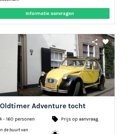
Informatie aanvragen
share
favorite
 Oldtimer Adventure tocht
local_offer
4 - 160 personen
Prijs op aanvraag
In de buurt van
wb_sunny