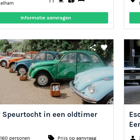
selham
Informatie aanvragen
share
favorite
y Speurtocht in een oldtimer
Es
Ee
local_offer
person
 160 personen
Prijs op aanvraag