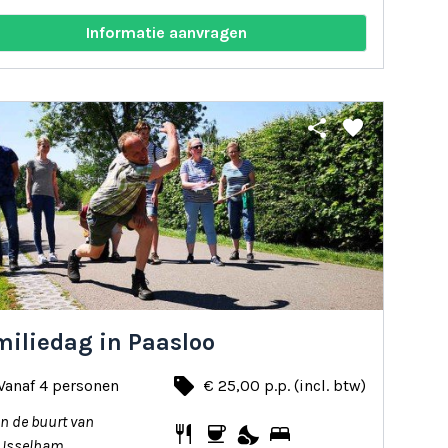
Informatie aanvragen
share
favorite
miliedag in Paasloo
local_offer
Vanaf 4 personen
€ 25,00 p.p. (incl. btw)
In de buurt van
restaurant
coffee
nights_stay
bed
IJsselham