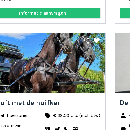
Informatie aanvragen
share
favorite
 uit met de huifkar
De
local_offer
person
af 4 personen
€ 39,50 p.p. (incl. btw)
de buurt van
restaurant
coffee
nights_stay
bed
where_to_vote