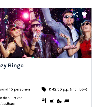
share
favorite
azy Bingo
local_offer
Vanaf 15 personen
€ 42,50 p.p. (incl. btw)
In de buurt van
restaurant
coffee
nights_stay
bed
IJsselham