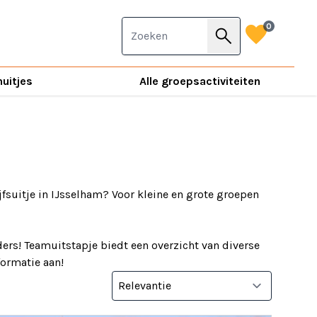
favorite
0
search
nuitjes
Alle groepsactiviteiten
jfsuitje in IJsselham? Voor kleine en grote groepen
ers! Teamuitstapje biedt een overzicht van diverse
nformatie aan!