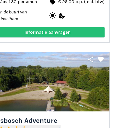
local_offer
Vanaf 30 personen
€ 26,00 p.p. (incl. btw)
In de buurt van
wb_sunny
nights_stay
IJsselham
Informatie aanvragen
share
favorite
esbosch Adventure