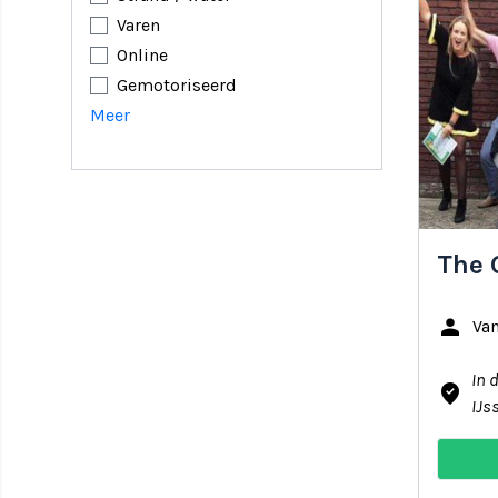
Varen
Online
Gemotoriseerd
Meer
The 
person
Va
In 
where_to_vote
IJs