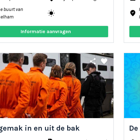
de buurt van
wb_sunny
where_to_vote
selham
Informatie aanvragen
share
favorite
gemak in en uit de bak
De