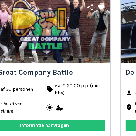
share
favorite
Great Company Battle
De 
v.a. € 20,00 p.p. (incl.
local_offer
naf 30 personen
person
btw)
de buurt van
wb_sunny
nights_stay
where_to_vote
selham
Informatie aanvragen