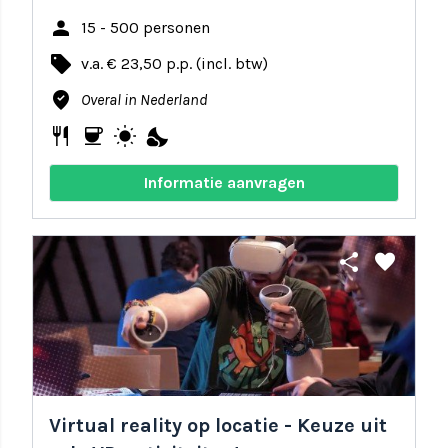
person
15 - 500 personen
local_offer
v.a. € 23,50 p.p. (incl. btw)
where_to_vote
Overal in Nederland
restaurant
coffee
wb_sunny
nights_stay
Informatie aanvragen
share
favorite
Virtual reality op locatie - Keuze uit