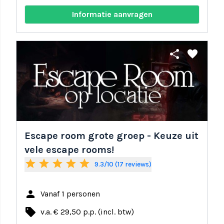
Informatie aanvragen
share
favorite
Escape room grote groep - Keuze uit
vele escape rooms!
star
star
star
star
star
9.3/10 (17 reviews)
person
Vanaf 1 personen
local_offer
v.a. € 29,50 p.p. (incl. btw)