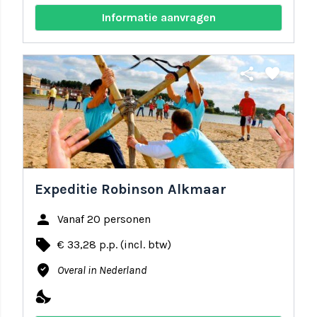
Informatie aanvragen
share
favorite
Expeditie Robinson Alkmaar
person
Vanaf 20 personen
local_offer
€ 33,28 p.p. (incl. btw)
where_to_vote
Overal in Nederland
nights_stay