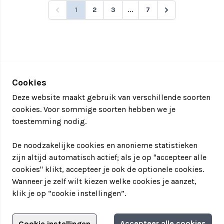
1
2
3
...
7
Cookies
Deze website maakt gebruik van verschillende soorten
cookies. Voor sommige soorten hebben we je
toestemming nodig.
De noodzakelijke cookies en anonieme statistieken
zijn altijd automatisch actief; als je op "accepteer alle
cookies" klikt, accepteer je ook de optionele cookies.
Wanneer je zelf wilt kiezen welke cookies je aanzet,
klik je op “cookie instellingen”.
Adverteren?
Accepteer alle cookies
Cookie instellingen