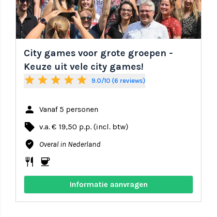
City games voor grote groepen -
Keuze uit vele city games!
star
star
star
star
star
9.0/10 (6 reviews)
person
Vanaf 5 personen
local_offer
v.a. € 19,50 p.p. (incl. btw)
where_to_vote
Overal in Nederland
restaurant
coffee
Informatie aanvragen