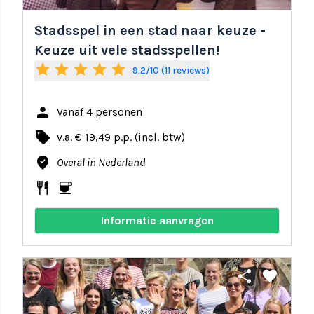
Stadsspel in een stad naar keuze -
Keuze uit vele stadsspellen!
star
star
star
star
star
9.2/10 (11 reviews)
person
Vanaf 4 personen
local_offer
v.a. € 19,49 p.p. (incl. btw)
where_to_vote
Overal in Nederland
restaurant
coffee
Informatie aanvragen
share
favorite