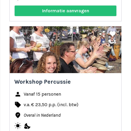
Informatie aanvragen
share
favorite
Workshop Percussie
person
Vanaf 15 personen
local_offer
v.a. € 23,50 p.p. (incl. btw)
where_to_vote
Overal in Nederland
wb_sunny
nights_stay