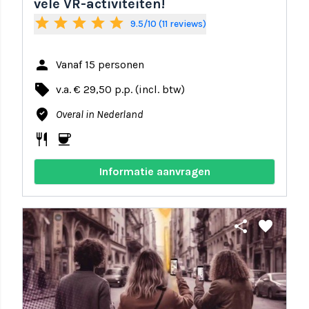
vele VR-activiteiten!
star
star
star
star
star
9.5/10 (11 reviews)
person
Vanaf 15 personen
local_offer
v.a. € 29,50 p.p. (incl. btw)
where_to_vote
Overal in Nederland
restaurant
coffee
Informatie aanvragen
share
favorite