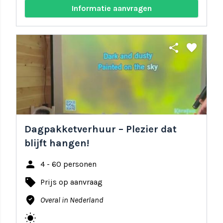
Informatie aanvragen
share
favorite
Dagpakketverhuur – Plezier dat
blijft hangen!
person
4 - 60 personen
local_offer
Prijs op aanvraag
where_to_vote
Overal in Nederland
wb_sunny