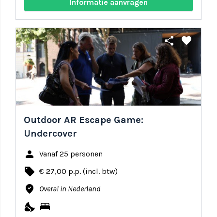
Informatie aanvragen
share
favorite
Outdoor AR Escape Game:
Undercover
person
Vanaf 25 personen
local_offer
€ 27,00 p.p. (incl. btw)
where_to_vote
Overal in Nederland
nights_stay
bed