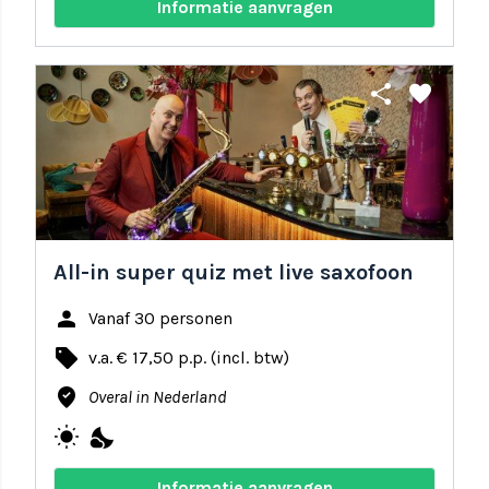
Informatie aanvragen
share
favorite
All-in super quiz met live saxofoon
person
Vanaf 30 personen
local_offer
v.a. € 17,50 p.p. (incl. btw)
where_to_vote
Overal in Nederland
wb_sunny
nights_stay
Informatie aanvragen