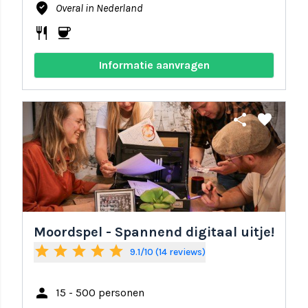
where_to_vote
Overal in Nederland
restaurant
coffee
Informatie aanvragen
share
favorite
Moordspel - Spannend digitaal uitje!
star
star
star
star
star
9.1/10 (14 reviews)
person
15 - 500 personen