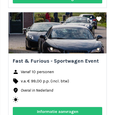
share
favorite
Fast & Furious - Sportwagen Event
person
Vanaf 10 personen
local_offer
v.a. € 99,00 p.p. (incl. btw)
where_to_vote
Overal in Nederland
wb_sunny
Informatie aanvragen