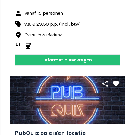
person
Vanaf 15 personen
local_offer
v.a. € 29,50 p.p. (incl. btw)
where_to_vote
Overal in Nederland
restaurant
coffee
Informatie aanvragen
share
favorite
PubQuiz op eigen locatie