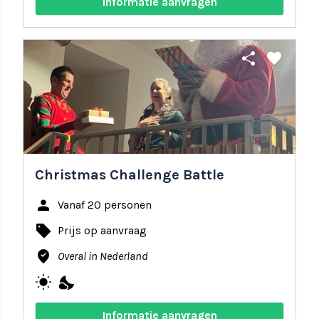
Informatie aanvragen
share
favorite
Christmas Challenge Battle
person
Vanaf 20 personen
local_offer
Prijs op aanvraag
where_to_vote
Overal in Nederland
wb_sunny
nights_stay
Informatie aanvragen