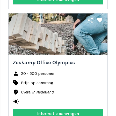
share
favorite
Zeskamp Office Olympics
person
20 - 500 personen
local_offer
Prijs op aanvraag
where_to_vote
Overal in Nederland
wb_sunny
Informatie aanvragen