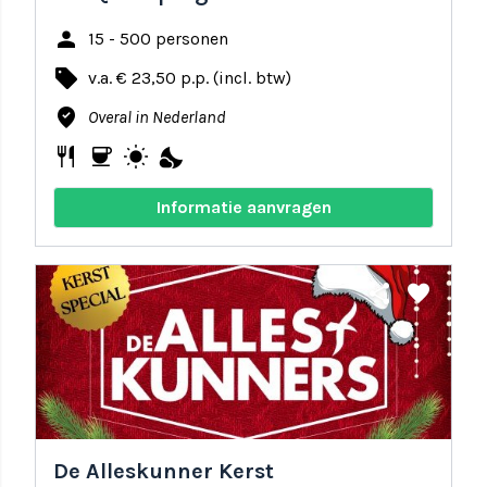
person
15 - 500 personen
local_offer
v.a. € 23,50 p.p. (incl. btw)
where_to_vote
Overal in Nederland
restaurant
coffee
wb_sunny
nights_stay
Informatie aanvragen
share
favorite
De Alleskunner Kerst