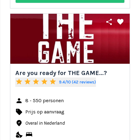
share
favorite
Are you ready for THE GAME...?
star
star
star
star
star
9.4/10 (42 reviews)
person
8 - 550 personen
local_offer
Prijs op aanvraag
where_to_vote
Overal in Nederland
nights_stay
bed