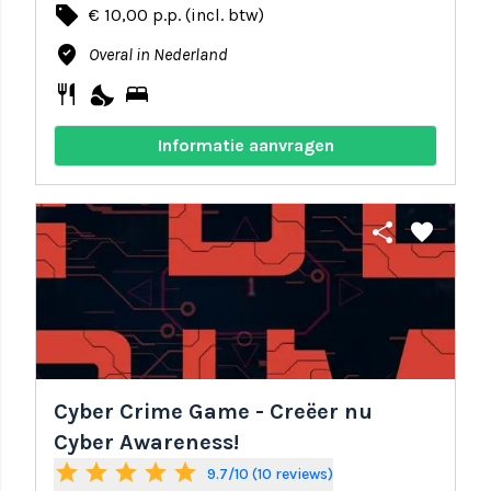
local_offer
€ 10,00 p.p. (incl. btw)
where_to_vote
Overal in Nederland
restaurant
nights_stay
bed
Informatie aanvragen
share
favorite
Cyber Crime Game - Creëer nu
Cyber Awareness!
star
star
star
star
star
9.7/10 (10 reviews)