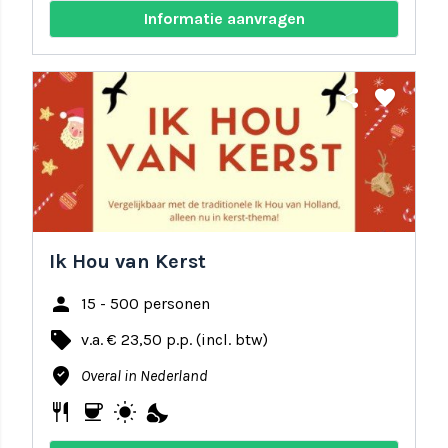
Informatie aanvragen
share
favorite
Ik Hou van Kerst
person
15 - 500 personen
local_offer
v.a. € 23,50 p.p. (incl. btw)
where_to_vote
Overal in Nederland
restaurant
coffee
wb_sunny
nights_stay