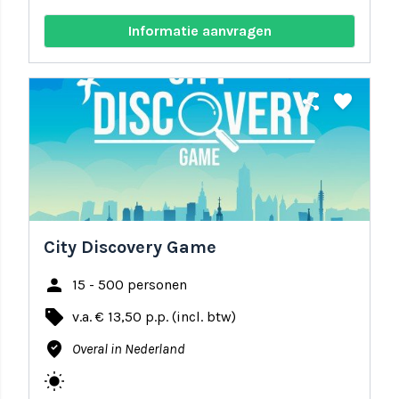
Informatie aanvragen
share
favorite
City Discovery Game
person
15 - 500 personen
local_offer
v.a. € 13,50 p.p. (incl. btw)
where_to_vote
Overal in Nederland
wb_sunny