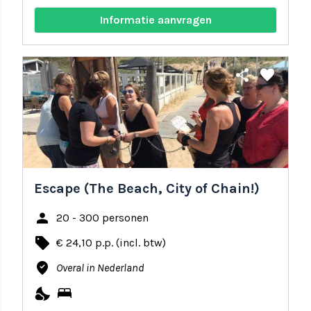
Informatie aanvragen
share
favorite
Escape (The Beach, City of Chain!)
person
20 - 300 personen
local_offer
€ 24,10 p.p. (incl. btw)
where_to_vote
Overal in Nederland
nights_stay
bed