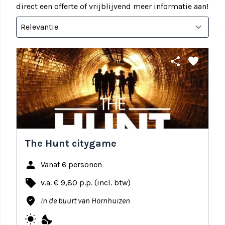
direct een offerte of vrijblijvend meer informatie aan!
share
favorite
The Hunt citygame
person
Vanaf 6 personen
local_offer
v.a. € 9,80 p.p. (incl. btw)
where_to_vote
In de buurt van Hornhuizen
wb_sunny
nights_stay