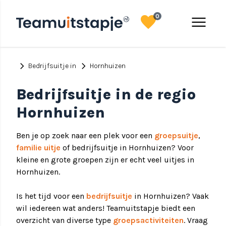
favorite
menu
0
chevron_right
chevron_right
Bedrijfsuitje in
Hornhuizen
Bedrijfsuitje in de regio
Hornhuizen
Ben je op zoek naar een plek voor een
groepsuitje
,
familie uitje
of bedrijfsuitje in Hornhuizen? Voor
kleine en grote groepen zijn er echt veel uitjes in
Hornhuizen.
Is het tijd voor een
bedrijfsuitje
in Hornhuizen? Vaak
wil iedereen wat anders! Teamuitstapje biedt een
overzicht van diverse type
groepsactiviteiten
. Vraag