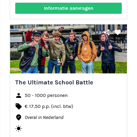
Informatie aanvragen
share
favorite
The Ultimate School Battle
person
50 - 1000 personen
local_offer
€ 17,50 p.p. (incl. btw)
where_to_vote
Overal in Nederland
wb_sunny