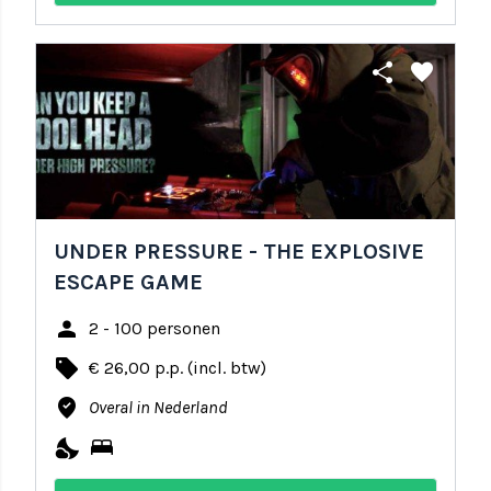
share
favorite
UNDER PRESSURE - THE EXPLOSIVE
ESCAPE GAME
person
2 - 100 personen
local_offer
€ 26,00 p.p. (incl. btw)
where_to_vote
Overal in Nederland
nights_stay
bed