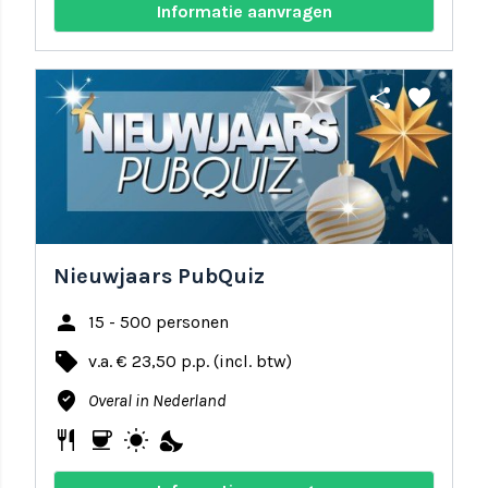
Informatie aanvragen
share
favorite
Nieuwjaars PubQuiz
person
15 - 500 personen
local_offer
v.a. € 23,50 p.p. (incl. btw)
where_to_vote
Overal in Nederland
restaurant
coffee
wb_sunny
nights_stay