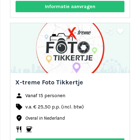
Informatie aanvragen
share
favorite
X-treme Foto Tikkertje
person
Vanaf 15 personen
local_offer
v.a. € 25,50 p.p. (incl. btw)
where_to_vote
Overal in Nederland
restaurant
coffee