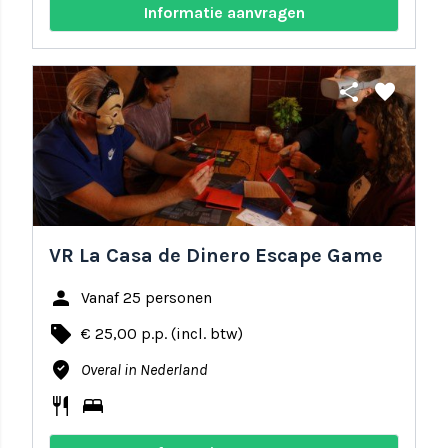
Informatie aanvragen
share
favorite
VR La Casa de Dinero Escape Game
person
Vanaf 25 personen
local_offer
€ 25,00 p.p. (incl. btw)
where_to_vote
Overal in Nederland
restaurant
bed