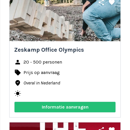
share
favorite
Zeskamp Office Olympics
person
20 - 500 personen
local_offer
Prijs op aanvraag
where_to_vote
Overal in Nederland
wb_sunny
Informatie aanvragen