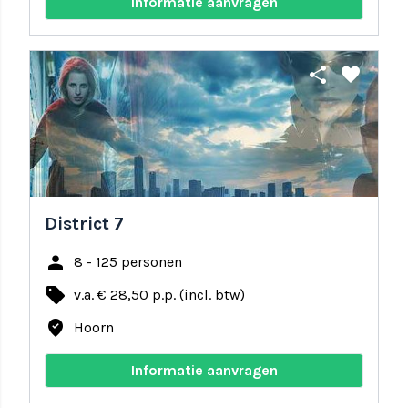
Informatie aanvragen
share
favorite
District 7
person
8 - 125 personen
local_offer
v.a. € 28,50 p.p. (incl. btw)
where_to_vote
Hoorn
Informatie aanvragen