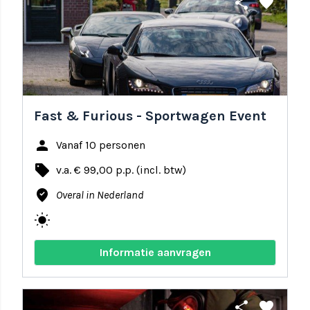
share
favorite
Fast & Furious - Sportwagen Event
person
Vanaf 10 personen
local_offer
v.a. € 99,00 p.p. (incl. btw)
where_to_vote
Overal in Nederland
wb_sunny
Informatie aanvragen
share
favorite