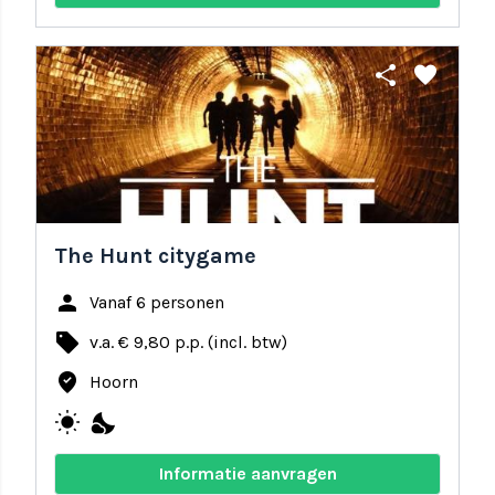
share
favorite
The Hunt citygame
person
Vanaf 6 personen
local_offer
v.a. € 9,80 p.p. (incl. btw)
where_to_vote
Hoorn
wb_sunny
nights_stay
Informatie aanvragen