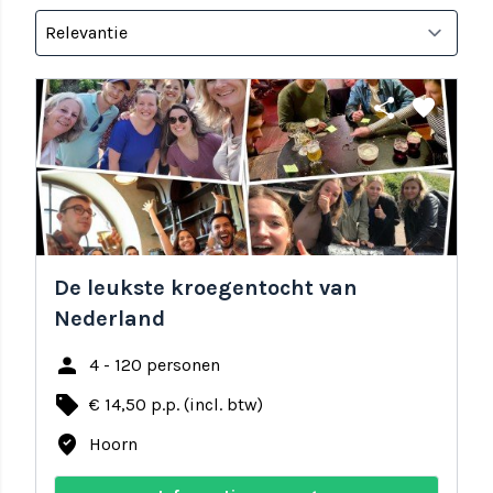
share
favorite
De leukste kroegentocht van
Nederland
person
4 - 120 personen
local_offer
€ 14,50 p.p. (incl. btw)
where_to_vote
Hoorn