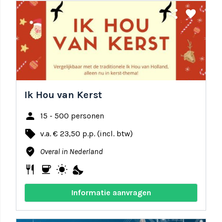
share
favorite
Ik Hou van Kerst
person
15 - 500 personen
local_offer
v.a. € 23,50 p.p. (incl. btw)
where_to_vote
Overal in Nederland
restaurant
coffee
wb_sunny
nights_stay
Informatie aanvragen