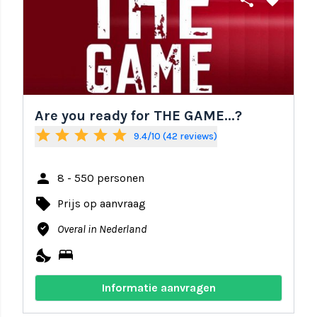
share
favorite
Are you ready for THE GAME...?
star
star
star
star
star
9.4/10 (42 reviews)
person
8 - 550 personen
local_offer
Prijs op aanvraag
where_to_vote
Overal in Nederland
nights_stay
bed
Informatie aanvragen