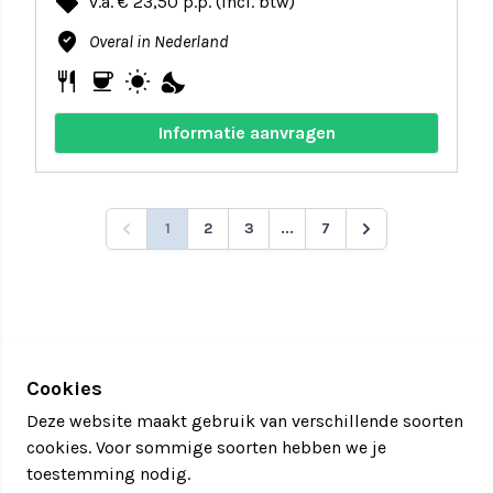
local_offer
v.a. € 23,50 p.p. (incl. btw)
where_to_vote
Overal in Nederland
restaurant
coffee
wb_sunny
nights_stay
Informatie aanvragen
1
2
3
...
7
Cookies
Deze website maakt gebruik van verschillende soorten
cookies. Voor sommige soorten hebben we je
toestemming nodig.