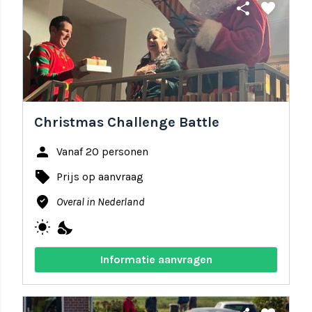
share
favorite
Christmas Challenge Battle
person
Vanaf 20 personen
local_offer
Prijs op aanvraag
where_to_vote
Overal in Nederland
wb_sunny
nights_stay
Informatie aanvragen