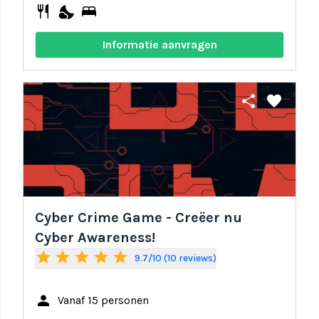
restaurant
nights_stay
bed
Informatie aanvragen
share
favorite
Cyber Crime Game - Creëer nu
Cyber Awareness!
star
star
star
star
star
9.7/10 (10 reviews)
person
Vanaf 15 personen