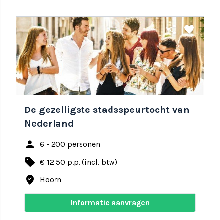
share
favorite
De gezelligste stadsspeurtocht van
Nederland
person
6 - 200 personen
local_offer
€ 12,50 p.p. (incl. btw)
where_to_vote
Hoorn
Informatie aanvragen