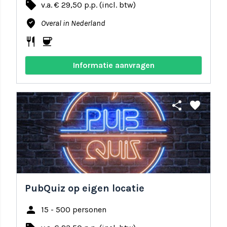
local_offer
v.a. € 29,50 p.p. (incl. btw)
where_to_vote
Overal in Nederland
restaurant
coffee
Informatie aanvragen
share
favorite
PubQuiz op eigen locatie
person
15 - 500 personen