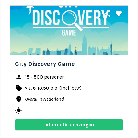
share
favorite
City Discovery Game
person
15 - 500 personen
local_offer
v.a. € 13,50 p.p. (incl. btw)
where_to_vote
Overal in Nederland
wb_sunny
Informatie aanvragen