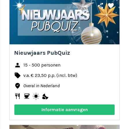
share
favorite
Nieuwjaars PubQuiz
person
15 - 500 personen
local_offer
v.a. € 23,50 p.p. (incl. btw)
where_to_vote
Overal in Nederland
restaurant
coffee
wb_sunny
nights_stay
Informatie aanvragen