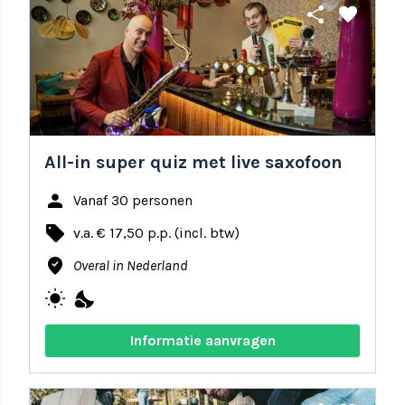
share
favorite
All-in super quiz met live saxofoon
person
Vanaf 30 personen
local_offer
v.a. € 17,50 p.p. (incl. btw)
where_to_vote
Overal in Nederland
wb_sunny
nights_stay
Informatie aanvragen