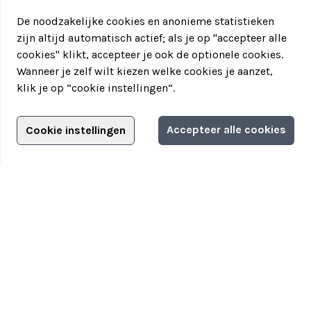
De noodzakelijke cookies en anonieme statistieken
zijn altijd automatisch actief; als je op "accepteer alle
cookies" klikt, accepteer je ook de optionele cookies.
Wanneer je zelf wilt kiezen welke cookies je aanzet,
klik je op “cookie instellingen”.
Adverteren?
Accepteer alle cookies
Cookie instellingen
Filter jouw teamuitstapje!
Adverteerdersopties
Teamuitstapje
> Over Teamuitstapje
> Inspiratie
> Bedrijfsuitje in...
Disclaimer
|
Privacyverklaring