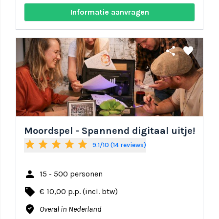
Informatie aanvragen
share
favorite
Moordspel - Spannend digitaal uitje!
star
star
star
star
star
9.1/10 (14 reviews)
person
15 - 500 personen
local_offer
€ 10,00 p.p. (incl. btw)
where_to_vote
Overal in Nederland