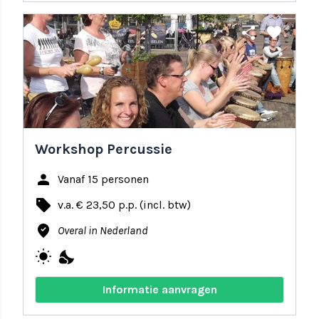
share
favorite
Workshop Percussie
person
Vanaf 15 personen
local_offer
v.a. € 23,50 p.p. (incl. btw)
where_to_vote
Overal in Nederland
wb_sunny
nights_stay
Informatie aanvragen