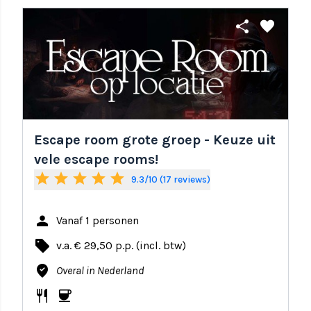
share
favorite
Escape room grote groep - Keuze uit
vele escape rooms!
star
star
star
star
star
9.3/10 (17 reviews)
person
Vanaf 1 personen
local_offer
v.a. € 29,50 p.p. (incl. btw)
where_to_vote
Overal in Nederland
restaurant
coffee