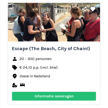
share
favorite
Escape (The Beach, City of Chain!)
person
20 - 300 personen
local_offer
€ 24,10 p.p. (incl. btw)
where_to_vote
Overal in Nederland
nights_stay
bed
Informatie aanvragen