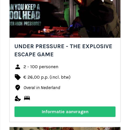
UNDER PRESSURE - THE EXPLOSIVE
ESCAPE GAME
person
2 - 100 personen
local_offer
€ 26,00 p.p. (incl. btw)
where_to_vote
Overal in Nederland
nights_stay
bed
Informatie aanvragen