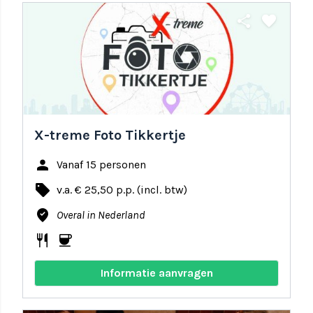
share
favorite
X-treme Foto Tikkertje
person
Vanaf 15 personen
local_offer
v.a. € 25,50 p.p. (incl. btw)
where_to_vote
Overal in Nederland
restaurant
coffee
Informatie aanvragen