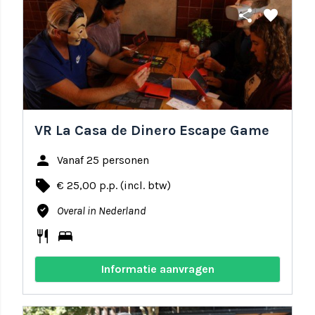
share
favorite
VR La Casa de Dinero Escape Game
person
Vanaf 25 personen
local_offer
€ 25,00 p.p. (incl. btw)
where_to_vote
Overal in Nederland
restaurant
bed
Informatie aanvragen