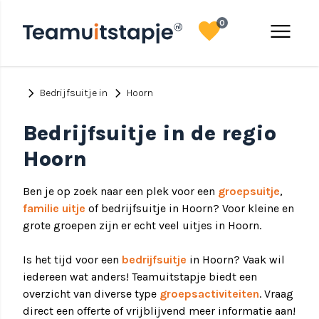
favorite
menu
0
chevron_right
chevron_right
Bedrijfsuitje in
Hoorn
Bedrijfsuitje in de regio
Hoorn
Ben je op zoek naar een plek voor een
groepsuitje
,
familie uitje
of bedrijfsuitje in Hoorn? Voor kleine en
grote groepen zijn er echt veel uitjes in Hoorn.
Is het tijd voor een
bedrijfsuitje
in Hoorn? Vaak wil
iedereen wat anders! Teamuitstapje biedt een
overzicht van diverse type
groepsactiviteiten
. Vraag
direct een offerte of vrijblijvend meer informatie aan!