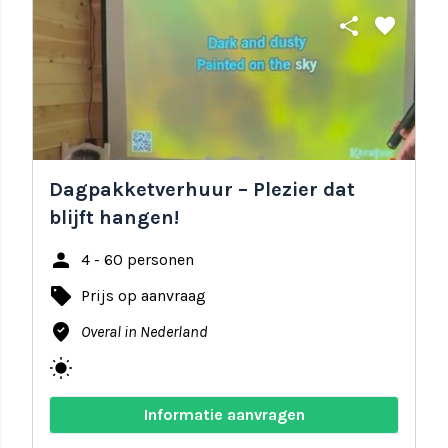
share
favorite
Dagpakketverhuur – Plezier dat
blijft hangen!
person
4 - 60 personen
local_offer
Prijs op aanvraag
where_to_vote
Overal in Nederland
wb_sunny
Informatie aanvragen