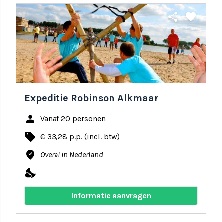
share
favorite
Expeditie Robinson Alkmaar
person
Vanaf 20 personen
local_offer
€ 33,28 p.p. (incl. btw)
where_to_vote
Overal in Nederland
nights_stay
Informatie aanvragen