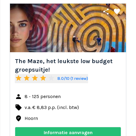
share
favorite
The Maze, het leukste low budget
groepsuitje!
star
star
star
star
star_border
8.0/10 (1 review)
person
8 - 125 personen
local_offer
v.a. € 8,83 p.p. (incl. btw)
where_to_vote
Hoorn
Informatie aanvragen