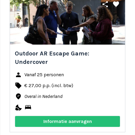
share
favorite
Outdoor AR Escape Game:
Undercover
person
Vanaf 25 personen
local_offer
€ 27,00 p.p. (incl. btw)
where_to_vote
Overal in Nederland
nights_stay
bed
Informatie aanvragen