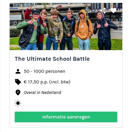
share
favorite
The Ultimate School Battle
person
50 - 1000 personen
local_offer
€ 17,50 p.p. (incl. btw)
where_to_vote
Overal in Nederland
wb_sunny
Informatie aanvragen