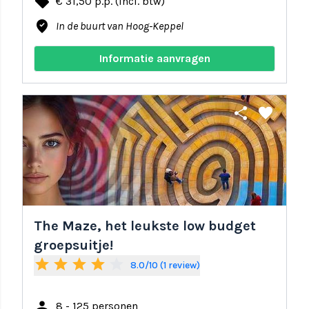
local_offer
€ 31,50 p.p. (incl. btw)
where_to_vote
In de buurt van Hoog-Keppel
Informatie aanvragen
share
favorite
The Maze, het leukste low budget
groepsuitje!
star
star
star
star
star_border
8.0/10 (1 review)
person
8 - 125 personen