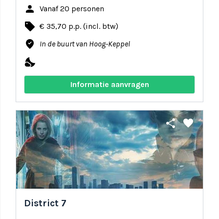
person
Vanaf 20 personen
local_offer
€ 35,70 p.p. (incl. btw)
where_to_vote
In de buurt van Hoog-Keppel
nights_stay
Informatie aanvragen
share
favorite
District 7