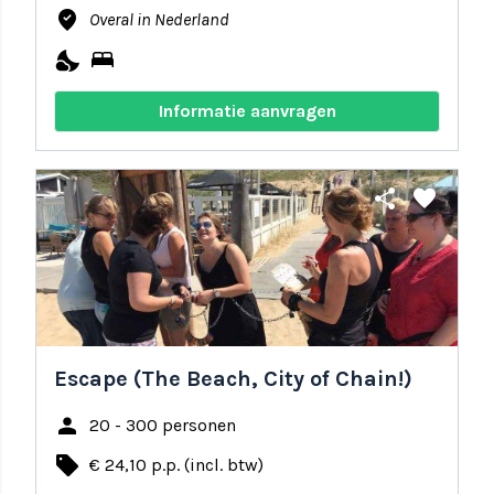
where_to_vote
Overal in Nederland
nights_stay
bed
Informatie aanvragen
share
favorite
Escape (The Beach, City of Chain!)
person
20 - 300 personen
local_offer
€ 24,10 p.p. (incl. btw)