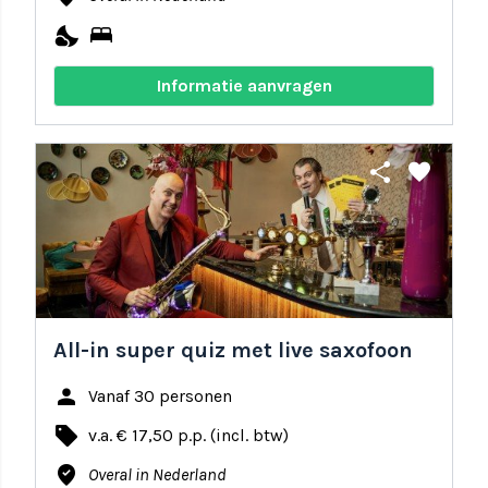
nights_stay
bed
Informatie aanvragen
share
favorite
All-in super quiz met live saxofoon
person
Vanaf 30 personen
local_offer
v.a. € 17,50 p.p. (incl. btw)
where_to_vote
Overal in Nederland