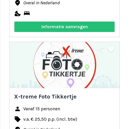
where_to_vote
Overal in Nederland
nights_stay
bed
Informatie aanvragen
share
favorite
X-treme Foto Tikkertje
person
Vanaf 15 personen
local_offer
v.a. € 25,50 p.p. (incl. btw)