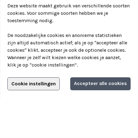
Deze website maakt gebruik van verschillende soorten
cookies. Voor sommige soorten hebben we je
toestemming nodig.
De noodzakelijke cookies en anonieme statistieken
zijn altijd automatisch actief; als je op "accepteer alle
cookies" klikt, accepteer je ook de optionele cookies.
Wanneer je zelf wilt kiezen welke cookies je aanzet,
klik je op “cookie instellingen”.
Adverteren?
Accepteer alle cookies
Cookie instellingen
Filter jouw teamuitstapje!
Adverteerdersopties
Teamuitstapje
> Over Teamuitstapje
> Inspiratie
> Bedrijfsuitje in...