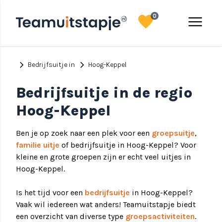
favorite
menu
0
chevron_right
chevron_right
Bedrijfsuitje in
Hoog-Keppel
Bedrijfsuitje in de regio
Hoog-Keppel
Ben je op zoek naar een plek voor een
groepsuitje
,
familie uitje
of bedrijfsuitje in Hoog-Keppel? Voor
kleine en grote groepen zijn er echt veel uitjes in
Hoog-Keppel.
Is het tijd voor een
bedrijfsuitje
in Hoog-Keppel?
Vaak wil iedereen wat anders! Teamuitstapje biedt
een overzicht van diverse type
groepsactiviteiten
.