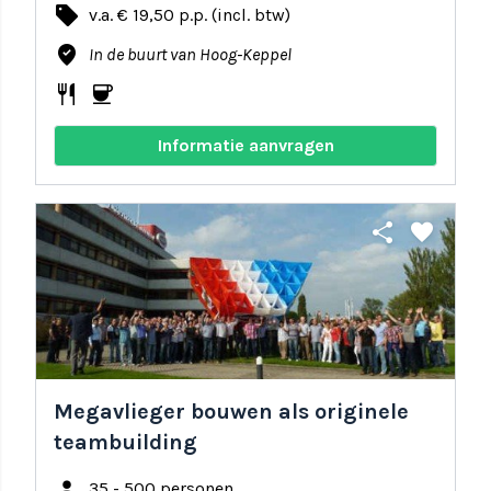
local_offer
v.a. € 19,50 p.p. (incl. btw)
where_to_vote
In de buurt van Hoog-Keppel
restaurant
coffee
Informatie aanvragen
share
favorite
Megavlieger bouwen als originele
teambuilding
person
35 - 500 personen