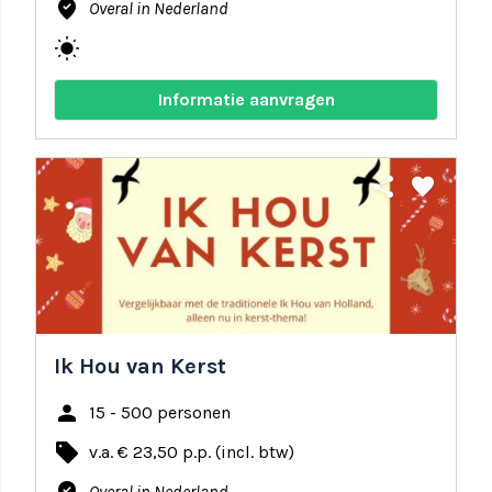
where_to_vote
Overal in Nederland
wb_sunny
Informatie aanvragen
share
favorite
Ik Hou van Kerst
person
15 - 500 personen
local_offer
v.a. € 23,50 p.p. (incl. btw)
Overal in Nederland