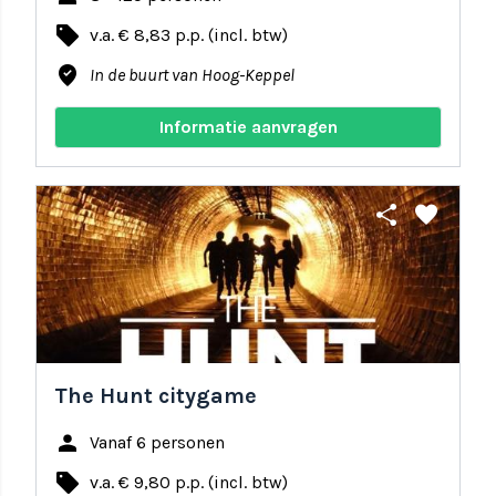
local_offer
v.a. € 8,83 p.p. (incl. btw)
where_to_vote
In de buurt van Hoog-Keppel
Informatie aanvragen
share
favorite
The Hunt citygame
person
Vanaf 6 personen
local_offer
v.a. € 9,80 p.p. (incl. btw)