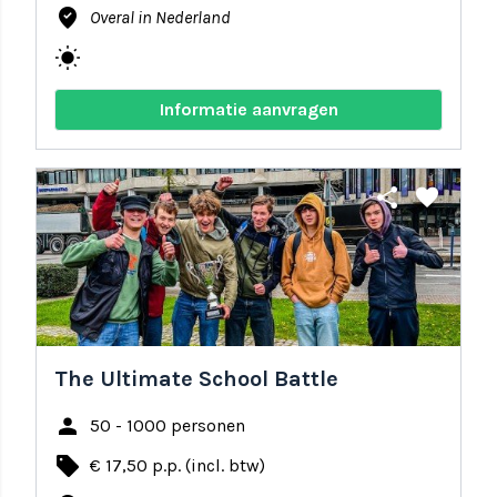
where_to_vote
Overal in Nederland
wb_sunny
Informatie aanvragen
share
favorite
The Ultimate School Battle
person
50 - 1000 personen
local_offer
€ 17,50 p.p. (incl. btw)