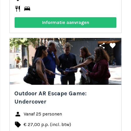
restaurant
bed
Informatie aanvragen
share
favorite
Outdoor AR Escape Game:
Undercover
person
Vanaf 25 personen
local_offer
€ 27,00 p.p. (incl. btw)