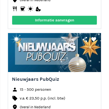
where_to_vote
restaurant
coffee
wb_sunny
nights_stay
Informatie aanvragen
share
favorite
Nieuwjaars PubQuiz
person
15 - 500 personen
local_offer
v.a. € 23,50 p.p. (incl. btw)
where_to_vote
Overal in Nederland