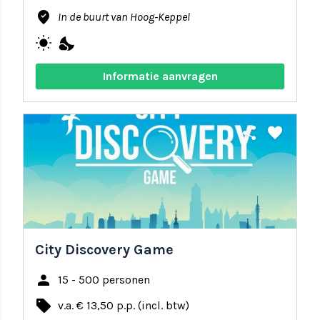
where_to_vote
In de buurt van Hoog-Keppel
wb_sunny
nights_stay
Informatie aanvragen
share
favorite
City Discovery Game
person
15 - 500 personen
local_offer
v.a. € 13,50 p.p. (incl. btw)