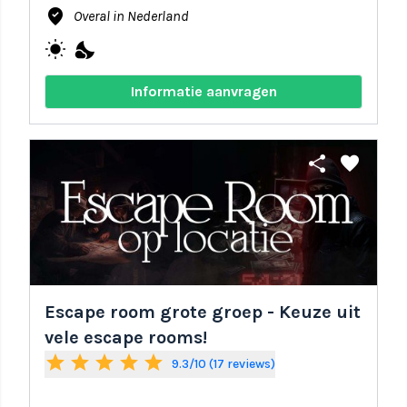
where_to_vote
Overal in Nederland
wb_sunny
nights_stay
Informatie aanvragen
share
favorite
Escape room grote groep - Keuze uit
vele escape rooms!
star
star
star
star
star
9.3/10 (17 reviews)