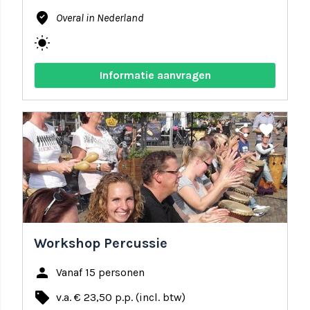
where_to_vote
Overal in Nederland
wb_sunny
Informatie aanvragen
share
favorite
Workshop Percussie
person
Vanaf 15 personen
local_offer
v.a. € 23,50 p.p. (incl. btw)