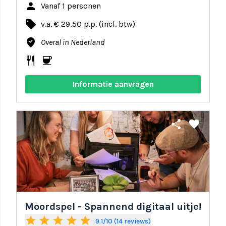
person
Vanaf 1 personen
local_offer
v.a. € 29,50 p.p. (incl. btw)
where_to_vote
Overal in Nederland
restaurant
coffee
Informatie aanvragen
share
favorite
Moordspel - Spannend digitaal uitje!
star
star
star
star
star
9.1/10 (14 reviews)