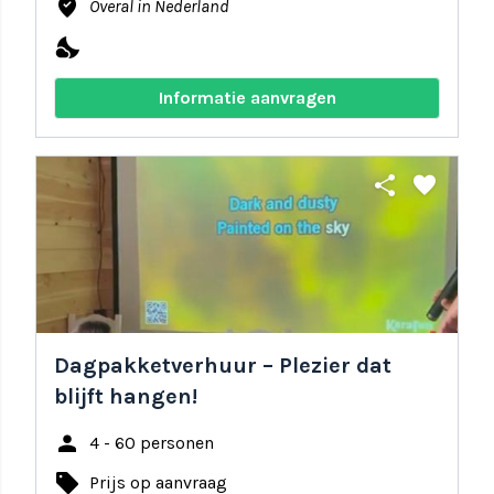
where_to_vote
Overal in Nederland
nights_stay
Informatie aanvragen
share
favorite
Dagpakketverhuur – Plezier dat
blijft hangen!
person
4 - 60 personen
local_offer
Prijs op aanvraag