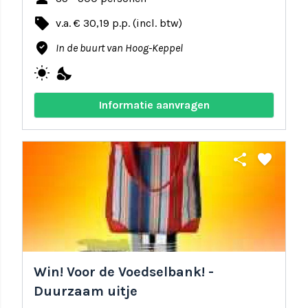
local_offer
v.a. € 30,19 p.p. (incl. btw)
where_to_vote
In de buurt van Hoog-Keppel
wb_sunny
nights_stay
Informatie aanvragen
share
favorite
Win! Voor de Voedselbank! -
Duurzaam uitje