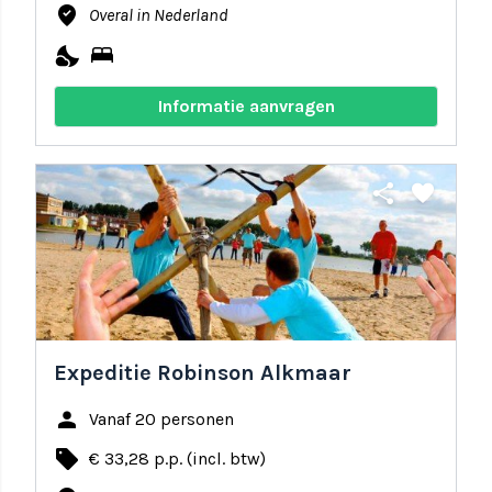
where_to_vote
Overal in Nederland
nights_stay
bed
Informatie aanvragen
share
favorite
Expeditie Robinson Alkmaar
person
Vanaf 20 personen
local_offer
€ 33,28 p.p. (incl. btw)