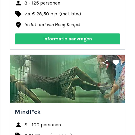
person
8 - 125 personen
local_offer
v.a. € 28,50 p.p. (incl. btw)
where_to_vote
In de buurt van Hoog-Keppel
Informatie aanvragen
share
favorite
Mindf*ck
person
8 - 100 personen