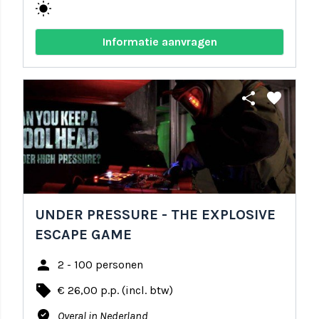
wb_sunny
Informatie aanvragen
share
favorite
UNDER PRESSURE - THE EXPLOSIVE
ESCAPE GAME
person
2 - 100 personen
local_offer
€ 26,00 p.p. (incl. btw)
where_to_vote
Overal in Nederland