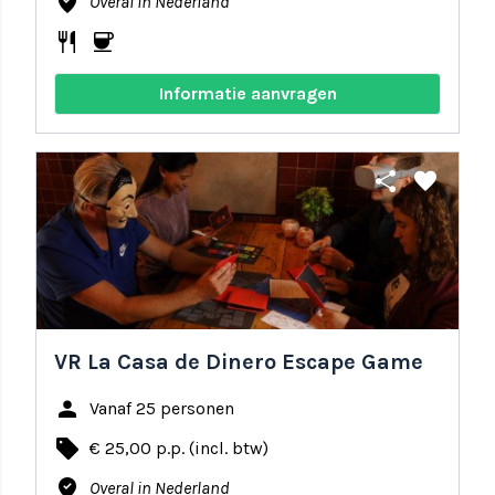
where_to_vote
Overal in Nederland
restaurant
coffee
Informatie aanvragen
share
favorite
VR La Casa de Dinero Escape Game
person
Vanaf 25 personen
local_offer
€ 25,00 p.p. (incl. btw)
where_to_vote
Overal in Nederland