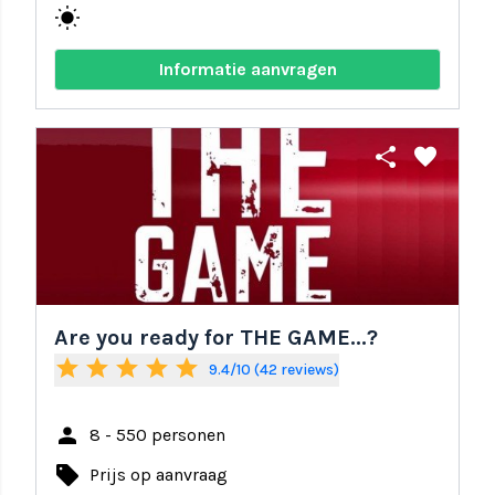
wb_sunny
Informatie aanvragen
share
favorite
Are you ready for THE GAME...?
star
star
star
star
star
9.4/10 (42 reviews)
person
8 - 550 personen
local_offer
Prijs op aanvraag