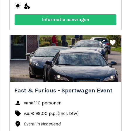
wb_sunny
nights_stay
Informatie aanvragen
share
favorite
Fast & Furious - Sportwagen Event
person
Vanaf 10 personen
local_offer
v.a. € 99,00 p.p. (incl. btw)
where_to_vote
Overal in Nederland