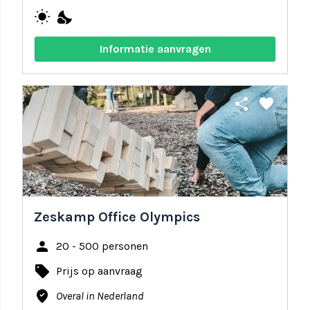
wb_sunny
nights_stay
Informatie aanvragen
share
favorite
Zeskamp Office Olympics
person
20 - 500 personen
local_offer
Prijs op aanvraag
where_to_vote
Overal in Nederland