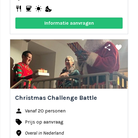
restaurant
coffee
wb_sunny
nights_stay
Informatie aanvragen
share
favorite
Christmas Challenge Battle
person
Vanaf 20 personen
local_offer
Prijs op aanvraag
where_to_vote
Overal in Nederland