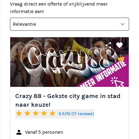
Vraag direct een offerte of vrijblijvend meer
informatie aan!
share
favorite
Crazy 88 - Gekste city game in stad
naar keuze!
star
star
star
star
star
9.5/10 (17 reviews)
person
Vanaf 5 personen