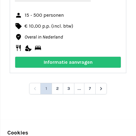
person
15 - 500 personen
local_offer
€ 10,00 p.p. (incl. btw)
where_to_vote
Overal in Nederland
restaurant
nights_stay
bed
Informatie aanvragen
1
2
3
...
7
Cookies